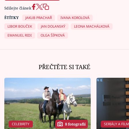
Sdílejte článek
ŠTÍTKY
JAKUB PRACHAŘ
IVANA KOROLOVÁ
LIBOR BOUČEK
JAN DOLANSKÝ
LEONA MACHÁLKOVÁ
EMANUEL RIDI
OLGA ŠÍPKOVÁ
PŘEČTĚTE SI TAKÉ
CELEBRITY
SERIÁLY A FIL
8 fotografií