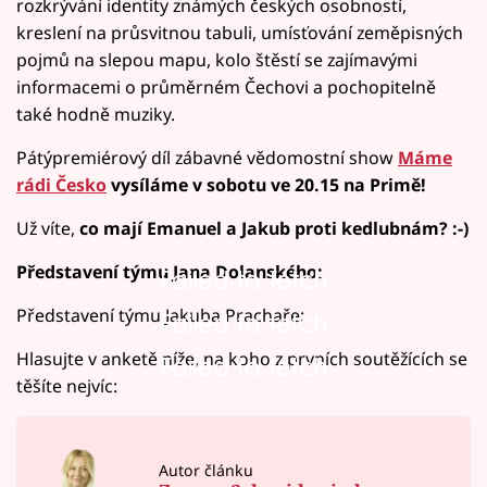
rozkrývání identity známých českých osobností,
kreslení na průsvitnou tabuli, umísťování zeměpisných
pojmů na slepou mapu, kolo štěstí se zajímavými
informacemi o průměrném Čechovi a pochopitelně
také hodně muziky.
Pátýpremiérový díl zábavné vědomostní show
Máme
rádi Česko
vysíláme
v sobotu ve 20.15 na Primě!
Už víte,
co mají Emanuel a Jakub proti kedlubnám? :-)
Představení týmu Jana Dolanského:
Failed to fetch
Představení týmu Jakuba Prachaře:
Failed to fetch
Hlasujte v anketě níže, na koho z prvních soutěžících se
Failed to fetch
těšíte nejvíc:
Autor článku