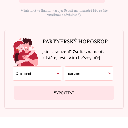
Ministerstvo financí varuje: Účastí na hazardní hře může
vzniknout závislost ⑱
PARTNERSKÝ HOROSKOP
Jste si souzení? Zvolte znamení a
zjistěte, jestli vám hvězdy přejí.
VYPOČÍTAT