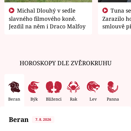
Michal Dlouhý v sedle
Tuna se chtěl vrátit domů.
slavného filmového koně.
Zarazilo ho
Jezdil na něm i Draco Malfoy
smlouvě př
zemřít
HOROSKOPY DLE ZVĚROKRUHU
Beran
Býk
Blíženci
Rak
Lev
Panna
V
Beran
7. 8. 2026