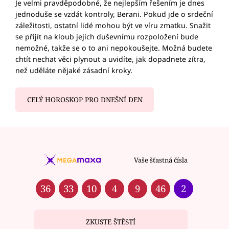
Je velmi pravděpodobné, že nejlepším řešením je dnes
jednoduše se vzdát kontroly, Berani. Pokud jde o srdeční
záležitosti, ostatní lidé mohou být ve víru zmatku. Snažit
se přijít na kloub jejich duševnímu rozpoložení bude
nemožné, takže se o to ani nepokoušejte. Možná budete
chtít nechat věci plynout a uvidíte, jak dopadnete zítra,
než uděláte nějaké zásadní kroky.
CELÝ HOROSKOP PRO DNEŠNÍ DEN
Vaše šťastná čísla
36
33
10
4
9
46
2
ZKUSTE ŠTĚSTÍ