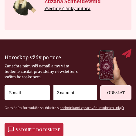
Zuzana Schneidewind
Všechny články autora
Horoskop vždy po ruce
Zanechte nám váš e-mail a my vám
budeme zasílat pravidelný newsletter s
vaším horoskopem.
ODESLAT
Odesláním formuláře souhlasíte s
podmínkami zpracování osobních údajů
VSTOUPIT DO DISKUZE