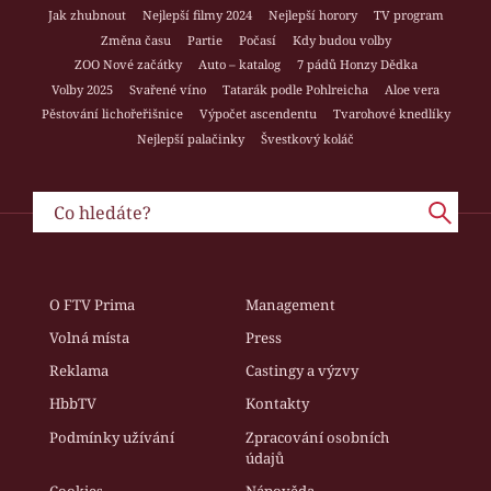
Jak zhubnout
Nejlepší filmy 2024
Nejlepší horory
TV program
Změna času
Partie
Počasí
Kdy budou volby
ZOO Nové začátky
Auto – katalog
7 pádů Honzy Dědka
Volby 2025
Svařené víno
Tatarák podle Pohlreicha
Aloe vera
Pěstování lichořeřišnice
Výpočet ascendentu
Tvarohové knedlíky
Nejlepší palačinky
Švestkový koláč
O FTV Prima
Management
Volná místa
Press
Reklama
Castingy a výzvy
HbbTV
Kontakty
Podmínky užívání
Zpracování osobních
údajů
Cookies
Nápověda