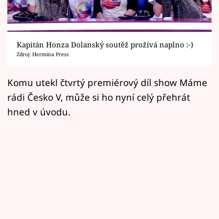
Horoskopy
Sledujte prima+
Kapitán Honza Dolanský soutěž prožívá naplno :-)
Filmový festival Karlovy Vary
Zdroj: Hermina Press
Pořady
Komu utekl čtvrtý premiérový díl show Máme
rádi Česko V, může si ho nyní celý přehrát
Mámy sobě
hned v úvodu.
Přihlášení
Sledujte nás