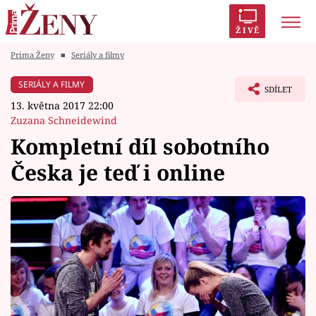
ŽIVĚ
Prima Ženy
■
Seriály a filmy
Trendy:
Polabí
Inspekce
Prostřeno!
AYTO?
SERIÁLY A FILMY
SDÍLET
Módní alarm
Zrádci
Proměny
13. května 2017 22:00
Zuzana Schneidewind
Kompletní díl sobotního
Česka je teď i online
Témata
Celebrity
Vztahy
Seriály