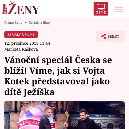
ŽIVĚ
Prima Ženy
■
Seriály a filmy
Trendy:
Polabí
Inspekce
Prostřeno!
AYTO?
SERIÁLY A FILMY
SDÍLET
Módní alarm
Zrádci
Proměny
12. prosince 2019 11:44
Markéta Kašková
Vánoční speciál Česka se
blíží! Víme, jak si Vojta
Témata
Kotek představoval jako
Celebrity
dítě Ježíška
Vztahy
Seriály