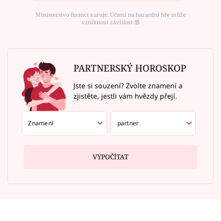
Ministerstvo financí varuje: Účastí na hazardní hře může
vzniknout závislost ⑱
PARTNERSKÝ HOROSKOP
Jste si souzení? Zvolte znamení a
zjistěte, jestli vám hvězdy přejí.
VYPOČÍTAT