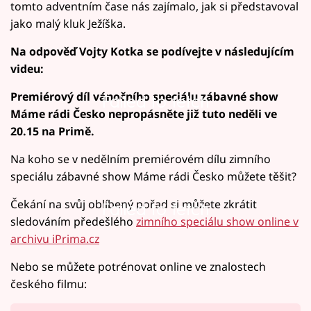
tomto adventním čase nás zajímalo, jak si představoval
jako malý kluk Ježíška.
Na odpověď Vojty Kotka se podívejte v následujícím
videu:
Premiérový díl vánočního speciálu zábavné show
Failed to fetch
Máme rádi Česko nepropásněte již tuto neděli ve
20.15 na Primě.
Na koho se v nedělním premiérovém dílu zimního
speciálu zábavné show Máme rádi Česko můžete těšit?
Čekání na svůj oblíbený pořad si můžete zkrátit
Failed to fetch
sledováním předešlého
zimního speciálu show online v
archivu iPrima.cz
Nebo se můžete potrénovat online ve znalostech
českého filmu: