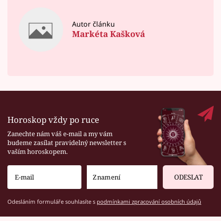
Autor článku
Markéta Kašková
Horoskop vždy po ruce
Zanechte nám váš e-mail a my vám
budeme zasílat pravidelný newsletter s
vaším horoskopem.
ODESLAT
Odesláním formuláře souhlasíte s
podmínkami zpracování osobních údajů