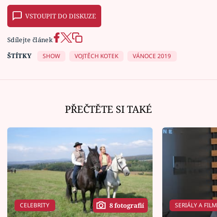
VSTOUPIT DO DISKUZE
Sdílejte článek
ŠTÍTKY
SHOW
VOJTĚCH KOTEK
VÁNOCE 2019
PŘEČTĚTE SI TAKÉ
CELEBRITY
SERIÁLY A FIL
8 fotografií