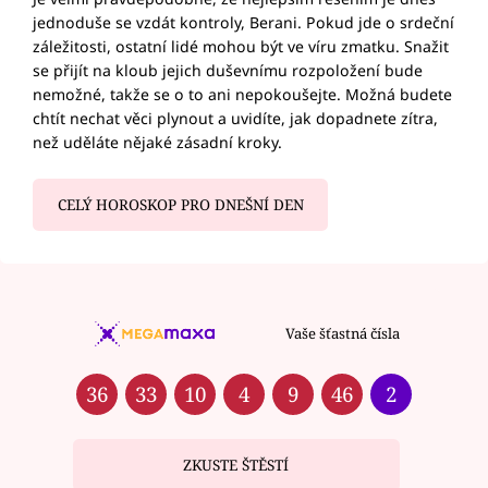
jednoduše se vzdát kontroly, Berani. Pokud jde o srdeční
záležitosti, ostatní lidé mohou být ve víru zmatku. Snažit
se přijít na kloub jejich duševnímu rozpoložení bude
nemožné, takže se o to ani nepokoušejte. Možná budete
chtít nechat věci plynout a uvidíte, jak dopadnete zítra,
než uděláte nějaké zásadní kroky.
CELÝ HOROSKOP PRO DNEŠNÍ DEN
Vaše šťastná čísla
36
33
10
4
9
46
2
ZKUSTE ŠTĚSTÍ