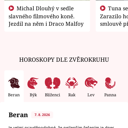
Michal Dlouhý v sedle
Tuna se chtěl vrátit domů.
slavného filmového koně.
Zarazilo ho
Jezdil na něm i Draco Malfoy
smlouvě př
zemřít
HOROSKOPY DLE ZVĚROKRUHU
Beran
Býk
Blíženci
Rak
Lev
Panna
V
Beran
7. 8. 2026
Je velmi pravděpodobné, že nejlepším řešením je dnes