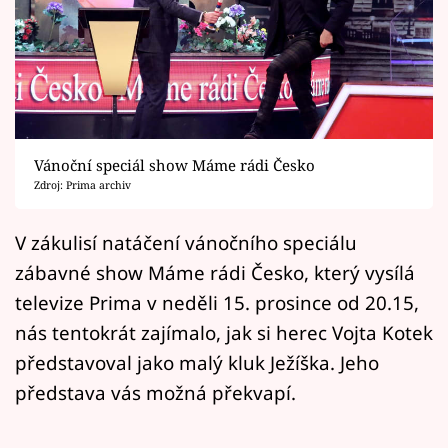
Horoskopy
Sledujte prima+
Filmový festival Karlovy Vary
Pořady
Vánoční speciál show Máme rádi Česko
Zdroj: Prima archiv
Mámy sobě
V zákulisí natáčení vánočního speciálu
Přihlášení
zábavné show Máme rádi Česko, který vysílá
televize Prima v neděli 15. prosince od 20.15,
nás tentokrát zajímalo, jak si herec Vojta Kotek
Sledujte nás
představoval jako malý kluk Ježíška. Jeho
představa vás možná překvapí.