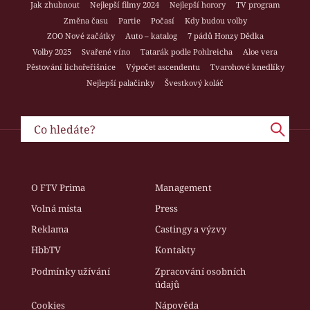
Jak zhubnout
Nejlepší filmy 2024
Nejlepší horory
TV program
Změna času
Partie
Počasí
Kdy budou volby
ZOO Nové začátky
Auto – katalog
7 pádů Honzy Dědka
Volby 2025
Svařené víno
Tatarák podle Pohlreicha
Aloe vera
Pěstování lichořeřišnice
Výpočet ascendentu
Tvarohové knedlíky
Nejlepší palačinky
Švestkový koláč
O FTV Prima
Management
Volná místa
Press
Reklama
Castingy a výzvy
HbbTV
Kontakty
Podmínky užívání
Zpracování osobních
údajů
Cookies
Nápověda