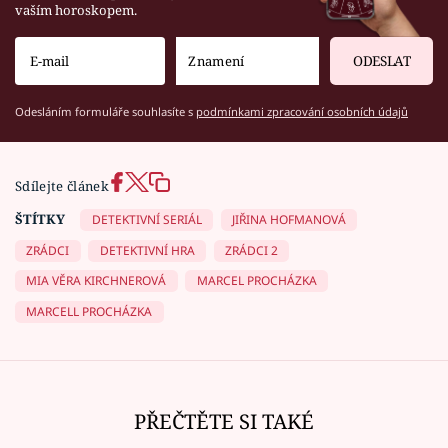
vaším horoskopem.
ODESLAT
Odesláním formuláře souhlasíte s
podmínkami zpracování osobních údajů
Sdílejte článek
ŠTÍTKY
DETEKTIVNÍ SERIÁL
JIŘINA HOFMANOVÁ
ZRÁDCI
DETEKTIVNÍ HRA
ZRÁDCI 2
MIA VĚRA KIRCHNEROVÁ
MARCEL PROCHÁZKA
MARCELL PROCHÁZKA
PŘEČTĚTE SI TAKÉ