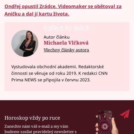
Ondřej opustil Zrádce. Videomaker se obětoval za
Aničku a dal jí kartu života.
Failed to fetch
Autor článku
Michaela Vlčková
Všechny články autora
Vystudovala obchodní akademii. Redaktorské
činnosti se věnuje od roku 2019. K redakci CNN
Prima NEWS se připojila v červnu 2023.
Horoskop vždy po ruce
Zanechte nám váš e-mail a my vám
budeme zasílat pravidelný newsletter s