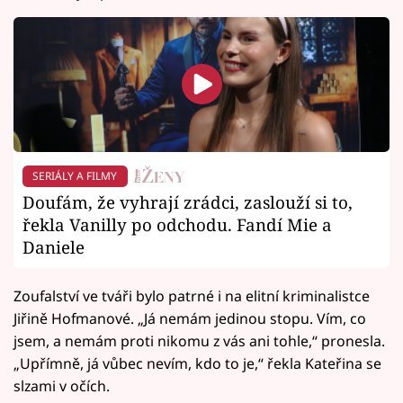
SERIÁLY A FILMY
Doufám, že vyhrají zrádci, zaslouží si to,
řekla Vanilly po odchodu. Fandí Mie a
Daniele
Zoufalství ve tváři bylo patrné i na elitní kriminalistce
Jiřině Hofmanové. „Já nemám jedinou stopu. Vím, co
jsem, a nemám proti nikomu z vás ani tohle,“ pronesla.
„Upřímně, já vůbec nevím, kdo to je,“ řekla Kateřina se
slzami v očích.