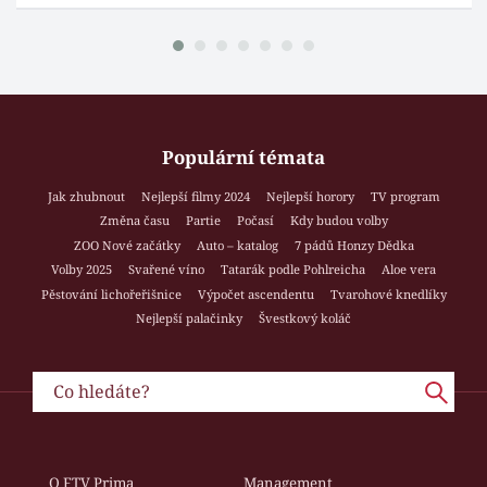
Populární témata
Jak zhubnout
Nejlepší filmy 2024
Nejlepší horory
TV program
Změna času
Partie
Počasí
Kdy budou volby
ZOO Nové začátky
Auto – katalog
7 pádů Honzy Dědka
Volby 2025
Svařené víno
Tatarák podle Pohlreicha
Aloe vera
Pěstování lichořeřišnice
Výpočet ascendentu
Tvarohové knedlíky
Nejlepší palačinky
Švestkový koláč
O FTV Prima
Management