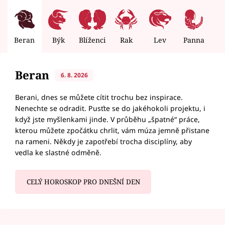
Beran
Býk
Blíženci
Rak
Lev
Panna
V
Beran
6. 8. 2026
Berani, dnes se můžete cítit trochu bez inspirace.
Nenechte se odradit. Pusťte se do jakéhokoli projektu, i
když jste myšlenkami jinde. V průběhu „špatné“ práce,
kterou můžete zpočátku chrlit, vám múza jemně přistane
na rameni. Někdy je zapotřebí trocha disciplíny, aby
vedla ke slastné odměně.
CELÝ HOROSKOP PRO DNEŠNÍ DEN