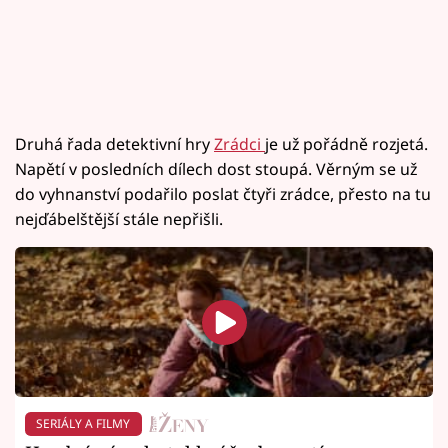
Druhá řada detektivní hry
Zrádci
je už pořádně rozjetá.
Napětí v posledních dílech dost stoupá. Věrným se už
do vyhnanství podařilo poslat čtyři zrádce, přesto na tu
nejďábelštější stále nepřišli.
SERIÁLY A FILMY