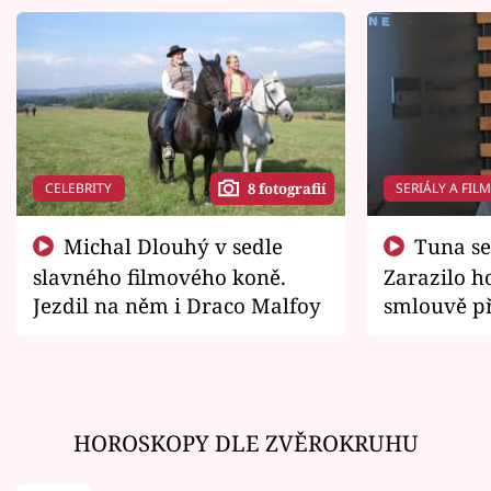
CELEBRITY
SERIÁLY A FIL
8 fotografií
Michal Dlouhý v sedle
Tuna se chtěl vrátit domů.
slavného filmového koně.
Zarazilo ho
Jezdil na něm i Draco Malfoy
smlouvě př
zemřít
HOROSKOPY DLE ZVĚROKRUHU