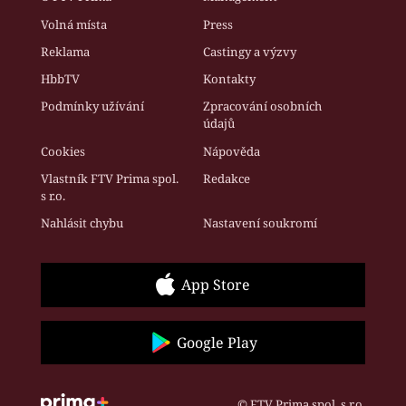
Volná místa
Press
Reklama
Castingy a výzvy
HbbTV
Kontakty
Podmínky užívání
Zpracování osobních
údajů
Cookies
Nápověda
Vlastník FTV Prima spol.
Redakce
s r.o.
Nahlásit chybu
Nastavení soukromí
App Store
Google Play
© FTV Prima spol. s r.o.