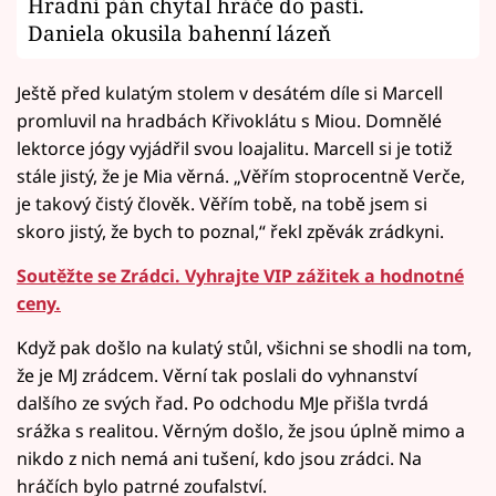
Hradní pán chytal hráče do pastí.
Daniela okusila bahenní lázeň
Ještě před kulatým stolem v desátém díle si Marcell
promluvil na hradbách Křivoklátu s Miou. Domnělé
lektorce jógy vyjádřil svou loajalitu. Marcell si je totiž
stále jistý, že je Mia věrná. „Věřím stoprocentně Verče,
je takový čistý člověk. Věřím tobě, na tobě jsem si
skoro jistý, že bych to poznal,“ řekl zpěvák zrádkyni.
Soutěžte se Zrádci. Vyhrajte VIP zážitek a hodnotné
ceny.
Když pak došlo na kulatý stůl, všichni se shodli na tom,
že je MJ zrádcem. Věrní tak poslali do vyhnanství
dalšího ze svých řad. Po odchodu MJe přišla tvrdá
srážka s realitou. Věrným došlo, že jsou úplně mimo a
nikdo z nich nemá ani tušení, kdo jsou zrádci. Na
hráčích bylo patrné zoufalství.