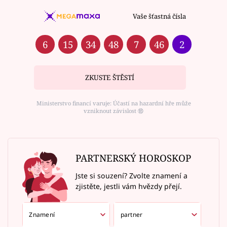
Vaše šťastná čísla
6
15
34
48
7
46
2
ZKUSTE ŠTĚSTÍ
Ministerstvo financí varuje: Účastí na hazardní hře může
vzniknout závislost ⑱
PARTNERSKÝ HOROSKOP
Jste si souzení? Zvolte znamení a
zjistěte, jestli vám hvězdy přejí.