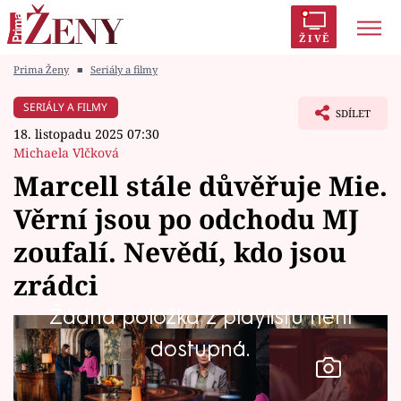
ŽIVĚ
Prima Ženy
■
Seriály a filmy
Trendy:
Polabí
Inspekce
Prostřeno!
AYTO?
SERIÁLY A FILMY
SDÍLET
Módní alarm
Zrádci
Proměny
18. listopadu 2025 07:30
Michaela Vlčková
Marcell stále důvěřuje Mie.
Věrní jsou po odchodu MJ
Témata
zoufalí. Nevědí, kdo jsou
Celebrity
zrádci
Žádná položka z playlistu není
Vztahy
dostupná.
Seriály