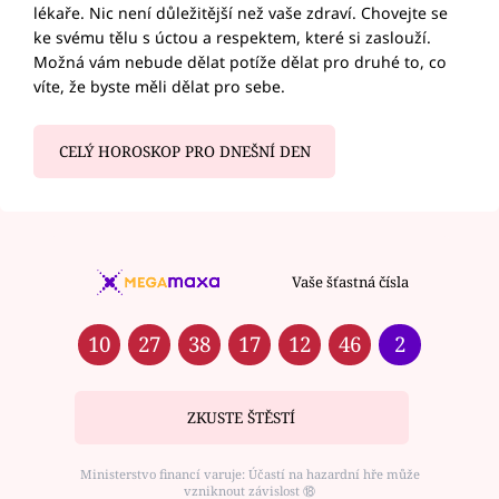
lékaře. Nic není důležitější než vaše zdraví. Chovejte se
ke svému tělu s úctou a respektem, které si zaslouží.
Možná vám nebude dělat potíže dělat pro druhé to, co
víte, že byste měli dělat pro sebe.
CELÝ HOROSKOP PRO DNEŠNÍ DEN
Vaše šťastná čísla
10
27
38
17
12
46
2
ZKUSTE ŠTĚSTÍ
Ministerstvo financí varuje: Účastí na hazardní hře může
vzniknout závislost ⑱