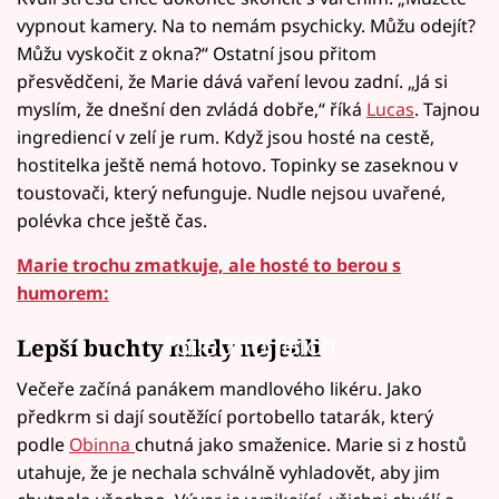
vypnout kamery. Na to nemám psychicky. Můžu odejít?
Můžu vyskočit z okna?“ Ostatní jsou přitom
přesvědčeni, že Marie dává vaření levou zadní. „Já si
myslím, že dnešní den zvládá dobře,“ říká
Lucas
. Tajnou
ingrediencí v zelí je rum. Když jsou hosté na cestě,
hostitelka ještě nemá hotovo. Topinky se zaseknou v
toustovači, který nefunguje. Nudle nejsou uvařené,
polévka chce ještě čas.
Marie trochu zmatkuje, ale hosté to berou s
humorem:
Failed to fetch
Lepší buchty nikdy nejedli
Večeře začíná panákem mandlového likéru. Jako
předkrm si dají soutěžící portobello tatarák, který
podle
Obinna
chutná jako smaženice. Marie si z hostů
utahuje, že je nechala schválně vyhladovět, aby jim