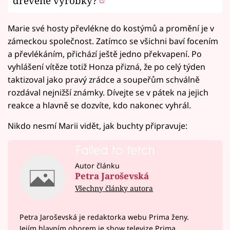
dřevěné výrobky?
Marie své hosty převlékne do kostýmů a promění je v
zámeckou společnost. Zatímco se všichni baví focením
a převlékáním, přichází ještě jedno překvapení. Po
vyhlášení vítěze totiž Honza přizná, že po celý týden
taktizoval jako pravý zrádce a soupeřům schválně
rozdával nejnižší známky. Dívejte se v pátek na jejich
reakce a hlavně se dozvíte, kdo nakonec vyhrál.
Nikdo nesmí Marii vidět, jak buchty připravuje:
Failed to fetch
Autor článku
Petra Jaroševská
Všechny články autora
Petra Jaroševská je redaktorka webu Prima ženy.
Jejím hlavním oborem je show televize Prima