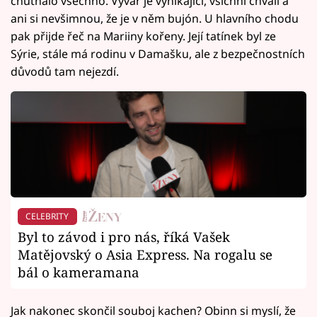
chutnalo všechno. Vývar je vynikající, všichni chválí a
ani si nevšimnou, že je v něm bujón. U hlavního chodu
pak přijde řeč na Mariiny kořeny. Její tatínek byl ze
Sýrie, stále má rodinu v Damašku, ale z bezpečnostních
důvodů tam nejezdí.
CELEBRITY
Byl to závod i pro nás, říká Vašek
Matějovský o Asia Express. Na rogalu se
bál o kameramana
Jak nakonec skončil souboj kachen? Obinn si myslí, že