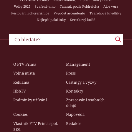
Volby 2025
Svařené víno
Tatarák podle Pohlreicha
Aloe vera
Pěstování lichořeřišnice
Výpočet ascendentu
Tvarohové knedlíky
Nejlepší palačinky
Švestkový koláč
O FTV Prima
Management
Volná místa
Press
Reklama
Castingy a výzvy
HbbTV
Kontakty
Podmínky užívání
Zpracování osobních
údajů
Cookies
Nápověda
Vlastník FTV Prima spol.
Redakce
s r.o.