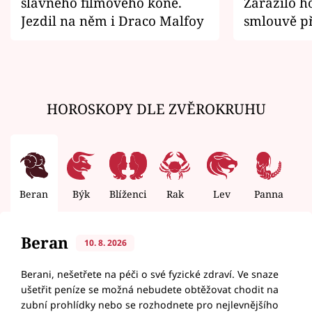
slavného filmového koně.
Zarazilo ho
Jezdil na něm i Draco Malfoy
smlouvě př
zemřít
HOROSKOPY DLE ZVĚROKRUHU
Beran
Býk
Blíženci
Rak
Lev
Panna
V
Beran
10. 8. 2026
Berani, nešetřete na péči o své fyzické zdraví. Ve snaze
ušetřit peníze se možná nebudete obtěžovat chodit na
zubní prohlídky nebo se rozhodnete pro nejlevnějšího