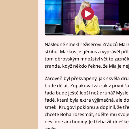
Následně smekl režisérovi Zrádců Marku
střihu. Markus je génius a vyprávěl pří
tom obrovským množství vět to zaznělo.
sranda, když někdo řekne, že Mia je nej
Zároveň byl překvapený, jak skvělá dru
bude dělat. Zopakoval zázrak z první řa
řada bude ještě lepší než druhá? Myslel
řadě, která byla extra výjimečná, ale dok
smekl Krugovi poklonu a doplnil, že třet
chcete Boha rozesmát, sdělte mu svoje 
neví dne ani hodiny. Je třeba žít dnešk
závěr.