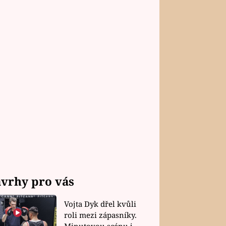
vrhy pro vás
Vojta Dyk dřel kvůli
roli mezi zápasníky.
Minutovou scénu jel