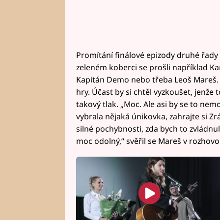
Promítání finálové epizody druhé řady 
zeleném koberci se prošli například Karl
Kapitán Demo nebo třeba Leoš Mareš. 
hry. Účast by si chtěl vyzkoušet, jenže t
takový tlak. „Moc. Ale asi by se to nemoh
vybrala nějaká únikovka, zahrajte si Zr
silné pochybnosti, zda bych to zvládnul. 
moc odolný,“ svěřil se Mareš v rozhovo