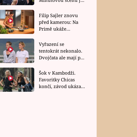
bez dubla
Filip Sajler znovu
před kamerou: Na
Primě ukáže
poctivou kuchyni i
rychlé recepty
Vyřazení se
tentokrát nekonalo.
Dvojčata ale mají po
uzavření třetí etapy
závodu nůž na krku
Šok v Kambodži.
Favoritky Chicas
končí, závod ukázal
svou nejtvrdší tvář