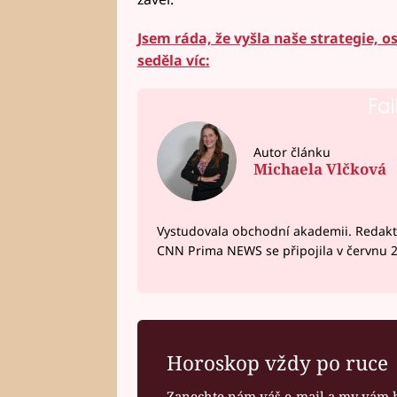
Jsem ráda, že vyšla naše strategie, os
seděla víc:
Fai
Autor článku
Michaela Vlčková
Vystudovala obchodní akademii. Redakto
CNN Prima NEWS se připojila v červnu 
Horoskop vždy po ruce
Zanechte nám váš e-mail a my vám 