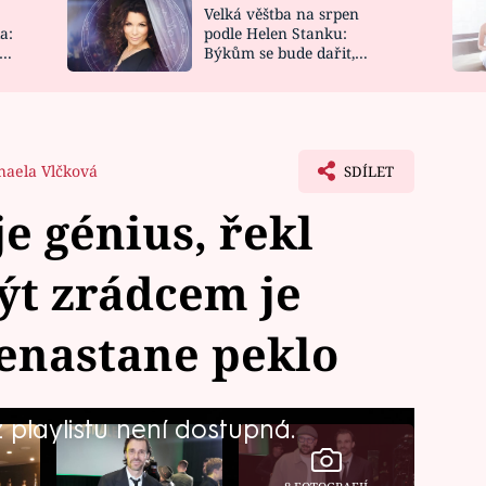
Velká věštba na srpen
NOVINKY
ZAHRADA
a:
podle Helen Stanku:
y
Býkům se bude dařit,
VIDEORECEPTY
DESIGN
Vodnáře čeká jízda
haela Vlčková
SDÍLET
e génius, řekl
ýt zrádcem je
enastane peklo
playlistu není dostupná.