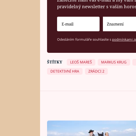
pravidelný newsletter s vaším hor
Odesláním formuláře souhlasíte s
podmínkami zp
ŠTÍTKY
LEOŠ MAREŠ
MARKUS KRUG
DETEKTIVNÍ HRA
ZRÁDCI 2