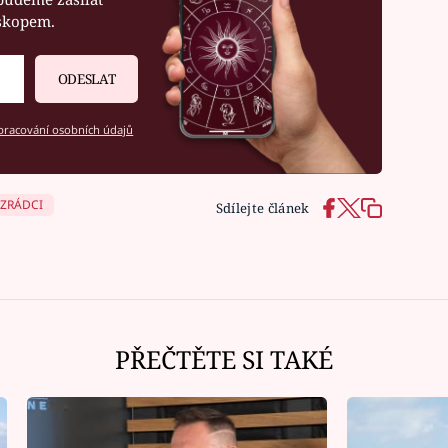
oskopem.
ODESLAT
racování osobních údajů
ZRÁDCI
Sdílejte článek
PŘEČTĚTE SI TAKÉ