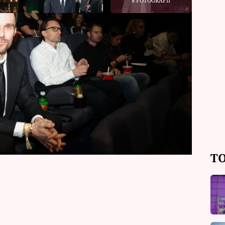
8 FOTOGRAFIÍ
ítání finálové epizody druhé řady
u pro Prima Ženy vysvětlil, proč by
 role věrného. Také smekl režisérovi
e je génius. Také přiznal, že se při
 vypadl věrný.
TO