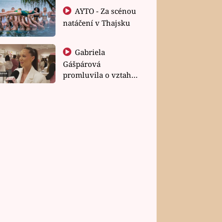
AYTO - Za scénou
natáčení v Thajsku
Gabriela
Gášpárová
promluvila o vztahu
a zakládání rodiny