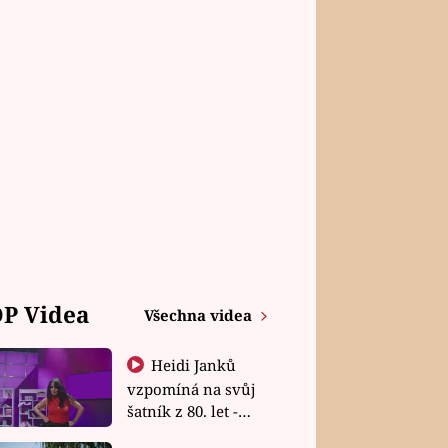
P Videa
Všechna videa
Heidi Janků
vzpomíná na svůj
šatník z 80. let -
Shopaholičky