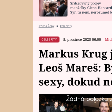
Srdceryvný projev
SNÁŘ
CELEBRITY
manželky Glena Hansard
Syn tu není, nerozuměl b
HOROSKOP NA
VAŘENÍ
tomu, vysvětlila
ROK 2023
Prima Ženy
■
Celebrity
5. prosince 2025 06:00
Mic
CELEBRITY
Markus Krug j
Leoš Mareš: B
sexy, dokud n
Žádná položka z 