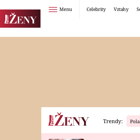
Menu
Celebrity
Vztahy
S
Seriály
Životní styl
ZOO
DIETY A HUBNUTÍ
PROSTŘENO!
CESTOVÁNÍ A
DOVOLENÁ
DUCH
ZDRAVÍ
Trendy:
Pola
Horoskopy
Video
ASTROČLÁNKY
SERIÁLY