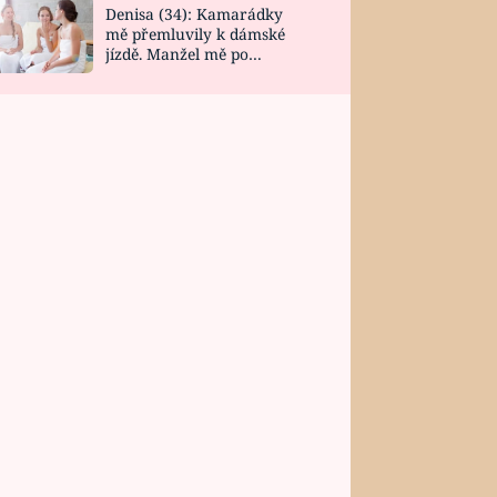
Denisa (34): Kamarádky
mě přemluvily k dámské
jízdě. Manžel mě po
návratu zaskočil