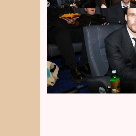
Leoš Mareš si nenechal ujít prom
detektivní hry Zrádci. V rozhovor
jemu samotnému vyhovovala více
Markusi Krugovi poklonu a řekl, ž
sledování hry vždy radoval, když