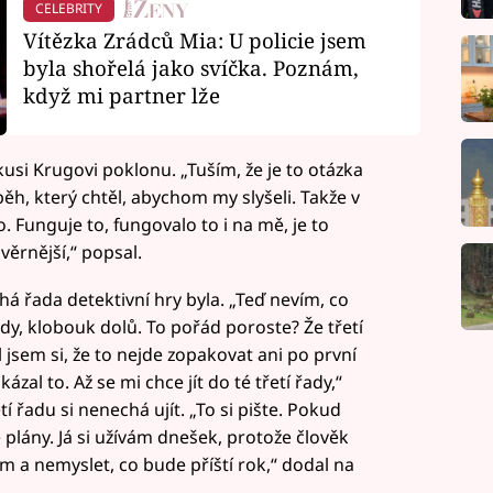
CELEBRITY
Vítězka Zrádců Mia: U policie jsem
byla shořelá jako svíčka. Poznám,
když mi partner lže
si Krugovi poklonu. „Tuším, že je to otázka
běh, který chtěl, abychom my slyšeli. Takže v
 Funguje to, fungovalo to i na mě, je to
věrnější,“ popsal.
há řada detektivní hry byla. „Teď nevím, co
dy, klobouk dolů. To pořád poroste? Že třetí
 jsem si, že to nejde zopakovat ani po první
ázal to. Až se mi chce jít do té třetí řady,“
í řadu si nenechá ujít. „To si pište. Pokud
plány. Já si užívám dnešek, protože člověk
em a nemyslet, co bude příští rok,“ dodal na