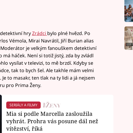
detektivní hry
Zrádci
bylo plné hvězd. Po
os Vémola, Mirai Navrátil, Jiří Burian alias
Moderátor je velkým fanouškem detektivní
o má háček. Není si totiž jistý, zda by zvládl
lo vysílat v televizi, to mě brzdí. Kdyby se
ádce, tak to bych šel. Ale takhle mám velmi
Je to masakr, ten tlak na ty lidi a já nejsem
ru pro Prima Ženy.
SERIÁLY A FILMY
Mia si podle Marcella zasloužila
vyhrát. Prohra vás posune dál než
vítězství, říká