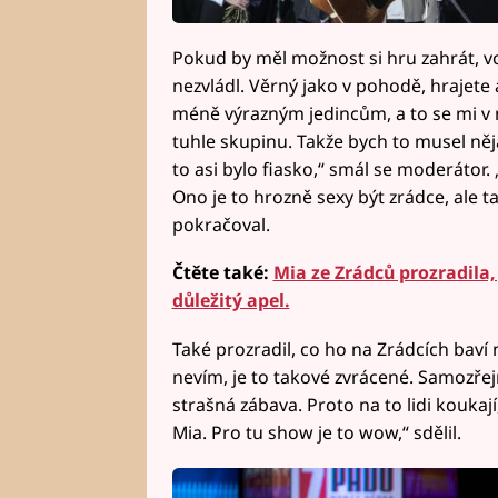
Pokud by měl možnost si hru zahrát, vol
nezvládl. Věrný jako v pohodě, hrajete a
méně výrazným jedincům, a to se mi v
tuhle skupinu. Takže bych to musel něja
to asi bylo fiasko,“ smál se moderátor.
Ono je to hrozně sexy být zrádce, ale t
pokračoval.
Čtěte také:
Mia ze Zrádců prozradila,
důležitý apel.
Také prozradil, co ho na Zrádcích baví 
nevím, je to takové zvrácené. Samozřej
strašná zábava. Proto na to lidi koukají,
Mia. Pro tu show je to wow,“ sdělil.