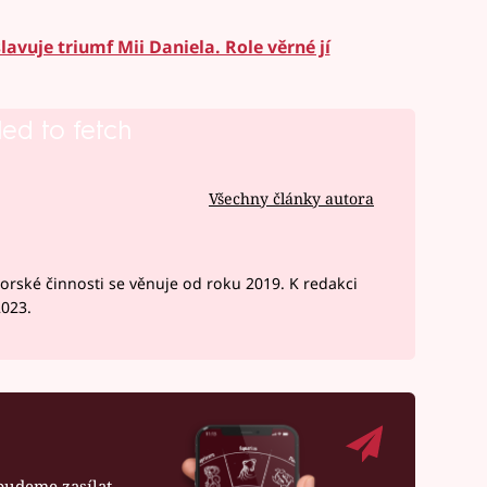
lavuje triumf Mii Daniela. Role věrné jí
led to fetch
Všechny články autora
rské činnosti se věnuje od roku 2019. K redakci
2023.
budeme zasílat