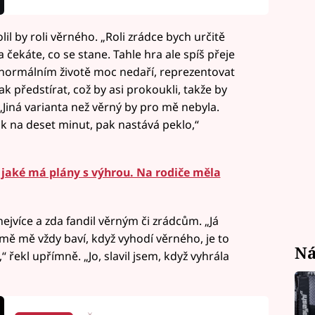
il by roli věrného. „Roli zrádce bych určitě
 čekáte, co se stane. Tahle hra ale spíš přeje
 normálním životě moc nedaří, reprezentovat
k předstírat, což by asi prokoukli, takže by
 „Jiná varianta než věrný by pro mě nebyla.
ak na deset minut, pak nastává peklo,“
 jaké má plány s výhrou. Na rodiče měla
nejvíce a zda fandil věrným či zrádcům. „Já
mě mě vždy baví, když vyhodí věrného, je to
Ná
“ řekl upřímně. „Jo, slavil jsem, když vyhrála