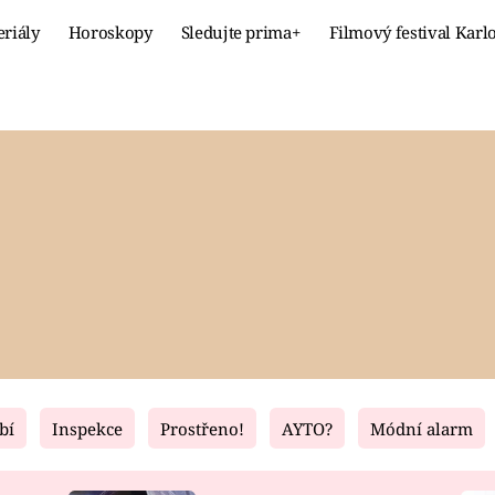
eriály
Horoskopy
Sledujte prima+
Filmový festival Karl
Celebrity
Recept
MÓDA A KRÁSA
HLAVNÍ JÍ
VZTAHY A SEX
SLADKÉ
PRIMA MAMINKA
ZDRAVÉ
bí
Inspekce
Prostřeno!
AYTO?
Módní alarm
Fresh
Living
RECEPTY
BYDLENÍ