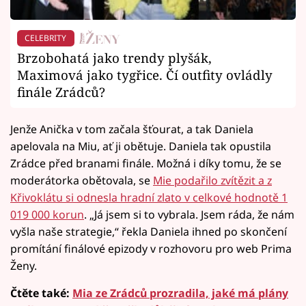
CELEBRITY
Brzobohatá jako trendy plyšák,
Maximová jako tygřice. Čí outfity ovládly
finále Zrádců?
Jenže Anička v tom začala šťourat, a tak Daniela
apelovala na Miu, ať ji obětuje. Daniela tak opustila
Zrádce před branami finále. Možná i díky tomu, že se
moderátorka obětovala, se
Mie podařilo zvítězit a z
Křivoklátu si odnesla hradní zlato v celkové hodnotě 1
019 000 korun
. „Já jsem si to vybrala. Jsem ráda, že nám
vyšla naše strategie,“ řekla Daniela ihned po skončení
promítání finálové epizody v rozhovoru pro web Prima
Ženy.
Čtěte také:
Mia ze Zrádců prozradila, jaké má plány