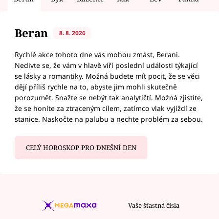
Beran
8. 8. 2026
Rychlé akce tohoto dne vás mohou zmást, Berani.
Nedivte se, že vám v hlavě víří poslední události týkající
se lásky a romantiky. Možná budete mít pocit, že se věci
dějí příliš rychle na to, abyste jim mohli skutečně
porozumět. Snažte se nebýt tak analytičtí. Možná zjistíte,
že se honíte za ztraceným cílem, zatímco vlak vyjíždí ze
stanice. Naskočte na palubu a nechte problém za sebou.
CELÝ HOROSKOP PRO DNEŠNÍ DEN
Vaše šťastná čísla