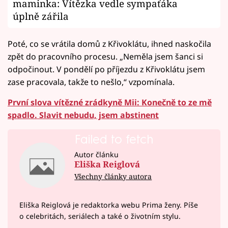
maminka: Vítězka vedle sympaťáka
úplně zářila
Poté, co se vrátila domů z Křivoklátu, ihned naskočila
zpět do pracovního procesu. „Neměla jsem šanci si
odpočinout. V pondělí po příjezdu z Křivoklátu jsem
zase pracovala, takže to nešlo,“ vzpomínala.
První slova vítězné zrádkyně Mii: Konečně to ze mě
spadlo. Slavit nebudu, jsem abstinent
Failed to fetch
Autor článku
Eliška Reiglová
Všechny články autora
Eliška Reiglová je redaktorka webu Prima ženy. Píše
o celebritách, seriálech a také o životním stylu.