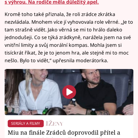
s výhrou. Na rodiče měla důležitý apel.
Kromě toho také přiznala, že roli zrádce zkrátka
nezvládala. Mnohem více jí vyhovovala role věrné. „Je to
tam strašně vidět. Jako věrná se mi to hrálo daleko
jednodušeji. Co se týká zrádkyně, narážela jsem na své
vnitřní limity a svůj morální kompas. Mohla jsem si
tisíckrát říkat, že je to jenom hra, ale stejně mi to moc
nešlo. Bylo to vidět,“ upřesnila moderátorka.
SERIÁLY A FILMY
Miu na finále Zrádců doprovodil přítel a