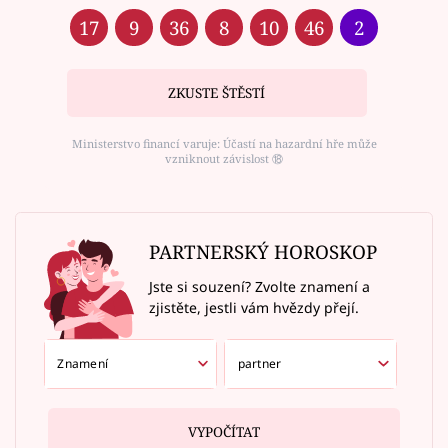
17
9
36
8
10
46
2
ZKUSTE ŠTĚSTÍ
Ministerstvo financí varuje: Účastí na hazardní hře může
vzniknout závislost ⑱
PARTNERSKÝ HOROSKOP
Jste si souzení? Zvolte znamení a
zjistěte, jestli vám hvězdy přejí.
VYPOČÍTAT