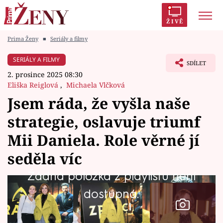
ŽIVĚ
Prima Ženy
■
Seriály a filmy
Trendy:
Polabí
Inspekce
Prostřeno!
AYTO?
SERIÁLY A FILMY
SDÍLET
Módní alarm
Zrádci
Proměny
2. prosince 2025 08:30
Eliška Reiglová
,
Michaela Vlčková
Jsem ráda, že vyšla naše
strategie, oslavuje triumf
Témata
Mii Daniela. Role věrné jí
Celebrity
seděla víc
Žádná položka z playlistu není
Vztahy
dostupná.
Seriály