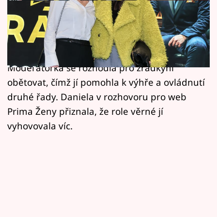
Horoskopy
Daniela Brzobohatá byla jednou z
Sledujte prima+
nejvýraznějších tváří druhé řady Zrádců.
Filmový festival Karlovy Vary
Nejbližší pouto si během hry vytvořila s Miou.
Moderátorka se rozhodla pro zrádkyni
Pořady
obětovat, čímž jí pomohla k výhře a ovládnutí
druhé řady. Daniela v rozhovoru pro web
Mámy sobě
Prima Ženy přiznala, že role věrné jí
vyhovovala víc.
Přihlášení
Sledujte nás