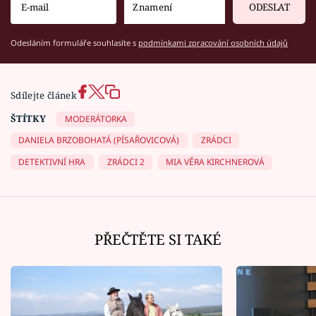
ODESLAT
Odesláním formuláře souhlasíte s
podmínkami zpracování osobních údajů
Sdílejte článek
ŠTÍTKY
MODERÁTORKA
DANIELA BRZOBOHATÁ (PÍSAŘOVICOVÁ)
ZRÁDCI
DETEKTIVNÍ HRA
ZRÁDCI 2
MIA VĚRA KIRCHNEROVÁ
PŘEČTĚTE SI TAKÉ