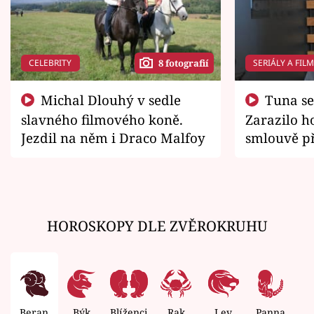
CELEBRITY
SERIÁLY A FIL
8 fotografií
Michal Dlouhý v sedle
Tuna se chtěl vrátit domů.
slavného filmového koně.
Zarazilo ho
Jezdil na něm i Draco Malfoy
smlouvě př
zemřít
HOROSKOPY DLE ZVĚROKRUHU
Beran
Býk
Blíženci
Rak
Lev
Panna
V