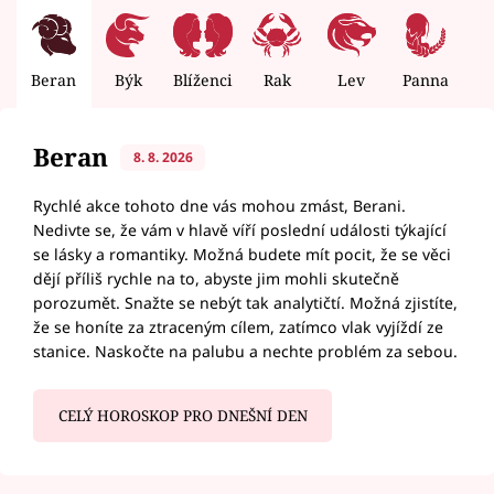
Beran
Býk
Blíženci
Rak
Lev
Panna
V
Beran
8. 8. 2026
Rychlé akce tohoto dne vás mohou zmást, Berani.
Nedivte se, že vám v hlavě víří poslední události týkající
se lásky a romantiky. Možná budete mít pocit, že se věci
dějí příliš rychle na to, abyste jim mohli skutečně
porozumět. Snažte se nebýt tak analytičtí. Možná zjistíte,
že se honíte za ztraceným cílem, zatímco vlak vyjíždí ze
stanice. Naskočte na palubu a nechte problém za sebou.
CELÝ HOROSKOP PRO DNEŠNÍ DEN