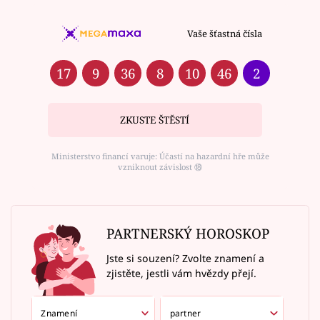
Vaše šťastná čísla
17
9
36
8
10
46
2
ZKUSTE ŠTĚSTÍ
Ministerstvo financí varuje: Účastí na hazardní hře může
vzniknout závislost ⑱
PARTNERSKÝ HOROSKOP
Jste si souzení? Zvolte znamení a
zjistěte, jestli vám hvězdy přejí.