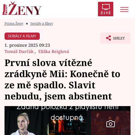
ŽIVĚ
Prima Ženy
■
Seriály a filmy
Trendy:
Polabí
Inspekce
Prostřeno!
AYTO?
SERIÁLY A FILMY
SDÍLET
Módní alarm
Zrádci
Proměny
1. prosince 2025 09:23
Tomáš Durčák
,
Eliška Reiglová
První slova vítězné
zrádkyně Mii: Konečně to
Témata
ze mě spadlo. Slavit
Celebrity
nebudu, jsem abstinent
Žádná položka z playlistu není
Vztahy
dostupná.
Seriály