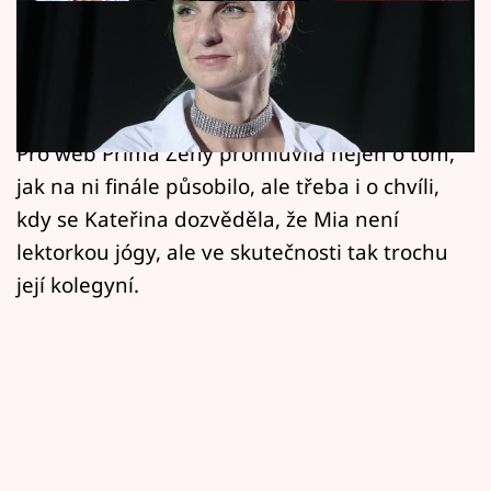
Horoskopy
Na hradě Křivoklát je dobojováno. Druhou
Sledujte prima+
řadu detektivní hry Zrádci ovládla zrádkyně
Filmový festival Karlovy Vary
Mia, která tak napodobila Nicole z první řady.
Pro web Prima Ženy promluvila nejen o tom,
Pořady
jak na ni finále působilo, ale třeba i o chvíli,
kdy se Kateřina dozvěděla, že Mia není
Mámy sobě
lektorkou jógy, ale ve skutečnosti tak trochu
její kolegyní.
Přihlášení
Sledujte nás