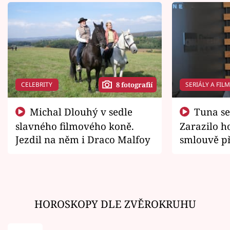
CELEBRITY
SERIÁLY A FIL
8 fotografií
Michal Dlouhý v sedle
Tuna se chtěl vrátit domů.
slavného filmového koně.
Zarazilo ho
Jezdil na něm i Draco Malfoy
smlouvě př
zemřít
HOROSKOPY DLE ZVĚROKRUHU