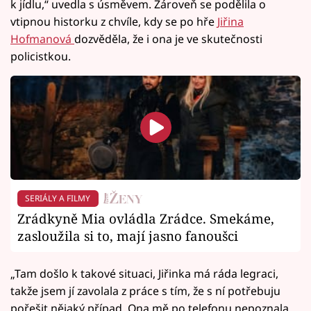
k jídlu,“ uvedla s úsměvem. Zároveň se podělila o
vtipnou historku z chvíle, kdy se po hře
Jiřina
Hofmanová
dozvěděla, že i ona je ve skutečnosti
policistkou.
SERIÁLY A FILMY
Zrádkyně Mia ovládla Zrádce. Smekáme,
zasloužila si to, mají jasno fanoušci
„Tam došlo k takové situaci, Jiřinka má ráda legraci,
takže jsem jí zavolala z práce s tím, že s ní potřebuju
pořešit nějaký případ. Ona mě po telefonu nepoznala,