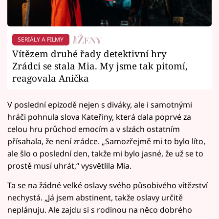
SERIÁLY A FILMY
Vítězem druhé řady detektivní hry
Zrádci se stala Mia. My jsme tak pitomí,
reagovala Anička
V poslední epizodě nejen s diváky, ale i samotnými
hráči pohnula slova Kateřiny, která dala poprvé za
celou hru průchod emocím a v slzách ostatním
přísahala, že není zrádce. „Samozřejmě mi to bylo líto,
ale šlo o poslední den, takže mi bylo jasné, že už se to
prostě musí uhrát,“ vysvětlila Mia.
Ta se na žádné velké oslavy svého působivého vítězství
nechystá. „Já jsem abstinent, takže oslavy určitě
neplánuju. Ale zajdu si s rodinou na něco dobrého