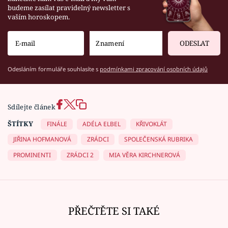
budeme zasílat pravidelný newsletter s
vaším horoskopem.
ODESLAT
Odesláním formuláře souhlasíte s
podmínkami zpracování osobních údajů
Sdílejte článek
ŠTÍTKY
FINÁLE
ADÉLA ELBEL
KŘIVOKLÁT
JIŘINA HOFMANOVÁ
ZRÁDCI
SPOLEČENSKÁ RUBRIKA
PROMINENTI
ZRÁDCI 2
MIA VĚRA KIRCHNEROVÁ
PŘEČTĚTE SI TAKÉ