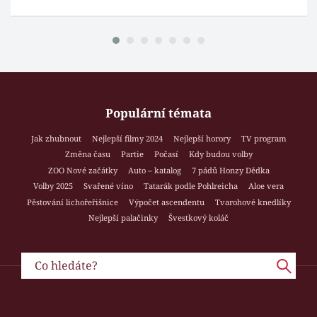
Populární témata
Jak zhubnout
Nejlepší filmy 2024
Nejlepší horory
TV program
Změna času
Partie
Počasí
Kdy budou volby
ZOO Nové začátky
Auto – katalog
7 pádů Honzy Dědka
Volby 2025
Svařené víno
Tatarák podle Pohlreicha
Aloe vera
Pěstování lichořeřišnice
Výpočet ascendentu
Tvarohové knedlíky
Nejlepší palačinky
Švestkový koláč