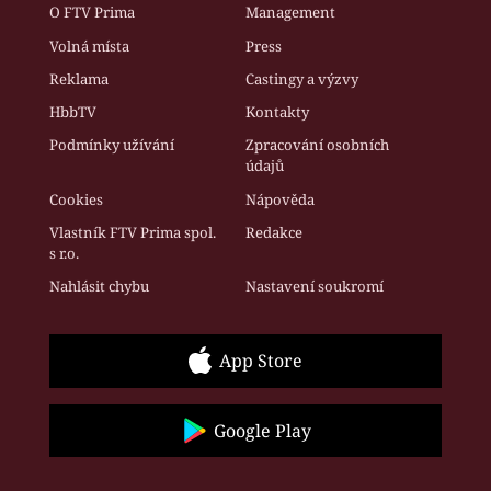
O FTV Prima
Management
Volná místa
Press
Reklama
Castingy a výzvy
HbbTV
Kontakty
Podmínky užívání
Zpracování osobních
údajů
Cookies
Nápověda
Vlastník FTV Prima spol.
Redakce
s r.o.
Nahlásit chybu
Nastavení soukromí
App Store
Google Play