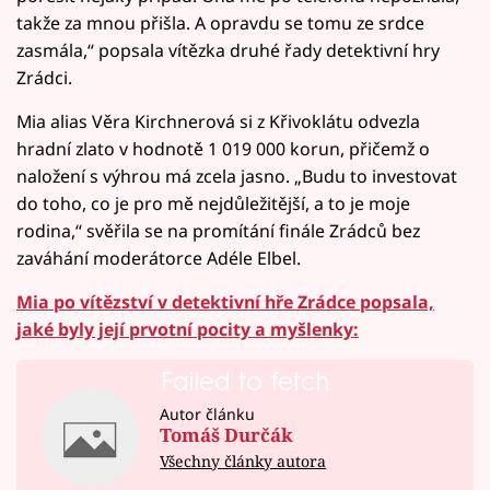
takže za mnou přišla. A opravdu se tomu ze srdce
zasmála,“ popsala vítězka druhé řady detektivní hry
Zrádci.
Mia alias Věra Kirchnerová si z Křivoklátu odvezla
hradní zlato v hodnotě 1 019 000 korun, přičemž o
naložení s výhrou má zcela jasno. „Budu to investovat
do toho, co je pro mě nejdůležitější, a to je moje
rodina,“ svěřila se na promítání finále Zrádců bez
zaváhání moderátorce Adéle Elbel.
Mia po vítězství v detektivní hře Zrádce popsala,
jaké byly její prvotní pocity a myšlenky:
Failed to fetch
Autor článku
Tomáš Durčák
Všechny články autora