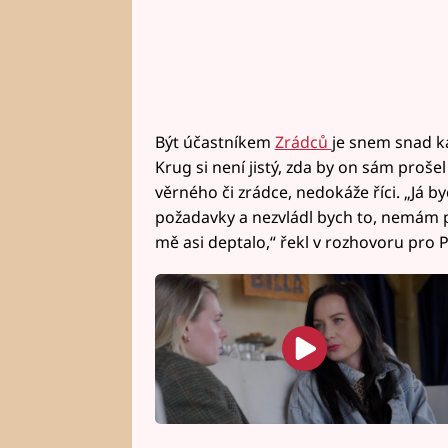
Být účastníkem
Zrádců
je snem snad k
Krug si není jistý, zda by on sám proše
věrného či zrádce, nedokáže říci. „Já b
požadavky a nezvládl bych to, nemám po
mě asi deptalo,“ řekl v rozhovoru pro 