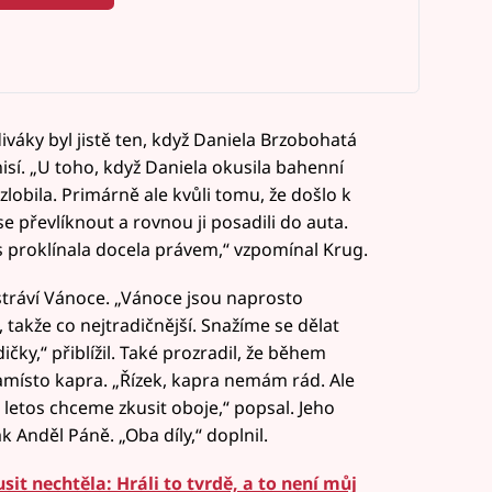
váky byl jistě ten, když Daniela Brzobohatá
sí. „U toho, když Daniela okusila bahenní
 zlobila. Primárně ale kvůli tomu, že došlo k
 převlíknout a rovnou ji posadili do auta.
s proklínala docela právem,“ vzpomínal Krug.
stráví Vánoce. „Vánoce jsou naprosto
takže co nejtradičnější. Snažíme se dělat
čky,“ přiblížil. Také prozradil, že během
amísto kapra. „Řízek, kapra nemám rád. Ale
 letos chceme zkusit oboje,“ popsal. Jeho
 Anděl Páně. „Oba díly,“ doplnil.
sit nechtěla: Hráli to tvrdě, a to není můj