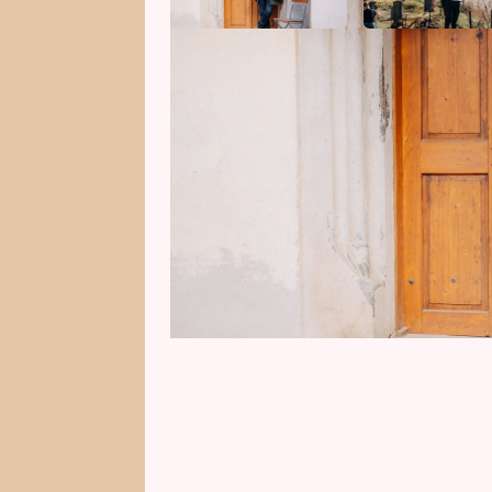
Markus Krug stojí společně se 
detektivní hry Zrádci. V rozhovor
tajnosti, jak hra dopadne, je roz
bude moci zase volně mluvit. Tak
Brzobohatá naštvaná na štáb pot
také popsal, jak u něj doma bu