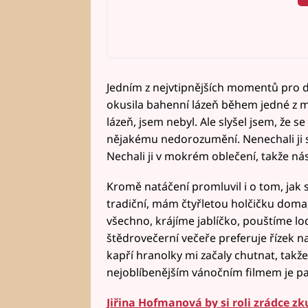
Jedním z nejvtipnějších momentů pro di
okusila bahenní lázeň během jedné z mi
lázeň, jsem nebyl. Ale slyšel jsem, že se
nějakému nedorozumění. Nenechali ji se
Nechali ji v mokrém oblečení, takže ná
Kromě natáčení promluvil i o tom, jak 
tradiční, mám čtyřletou holčičku doma, 
všechno, krájíme jablíčko, pouštíme lodi
štědrovečerní večeře preferuje řízek n
kapří hranolky mi začaly chutnat, takže
nejoblíbenějším vánočním filmem je pak
Jiřina Hofmanová by si roli zrádce zku