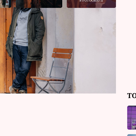
8 FOTOGRAFIÍ
svým týmem za úspěšnou českou verzí
u pro Prima Ženy přiznal, že držet v
hodně náročné. Proto se už těší, až
é popsal, proč byla Daniela
é, co okusila bahenní lázeň. Režisér
dou vypadat Vánoce.
TO