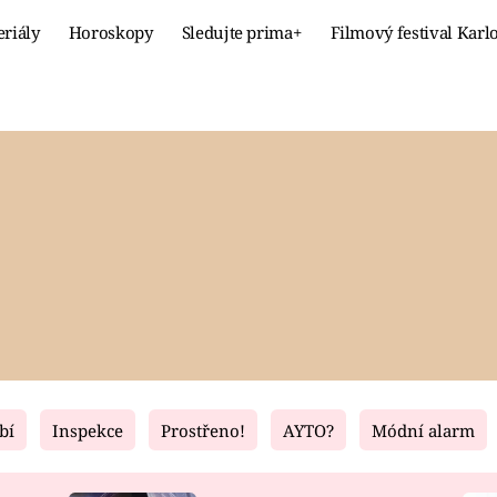
eriály
Horoskopy
Sledujte prima+
Filmový festival Karl
Celebrity
Recept
MÓDA A KRÁSA
HLAVNÍ JÍ
VZTAHY A SEX
SLADKÉ
PRIMA MAMINKA
ZDRAVÉ
bí
Inspekce
Prostřeno!
AYTO?
Módní alarm
Fresh
Living
RECEPTY
BYDLENÍ