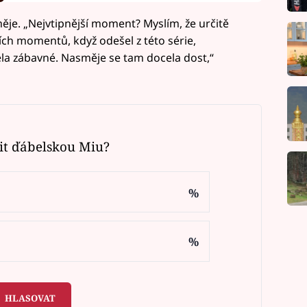
ěje. „Nejvtipnější moment? Myslím, že určitě
ších momentů, když odešel z této série,
ela zábavné. Nasměje se tam docela dost,“
it ďábelskou Miu?
%
%
HLASOVAT