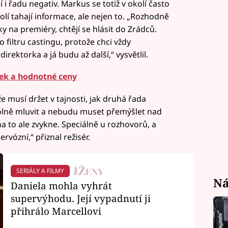
i řadu negativ. Markus se totiž v okolí často
okolí tahají informace, ale nejen to. „Rozhodně
ky na premiéry, chtějí se hlásit do Zrádců.
 filtru castingu, protože chci vždy
rektorka a já budu až další,“ vysvětlil.
tek a hodnotné ceny
že musí držet v tajnosti, jak druhá řada
volně mluvit a nebudu muset přemýšlet nad
na to ale zvykne. Speciálně u rozhovorů, a
rvózní,“ přiznal režisér.
SERIÁLY A FILMY
Ná
Daniela mohla vyhrát
supervýhodu. Její vypadnutí ji
přihrálo Marcellovi