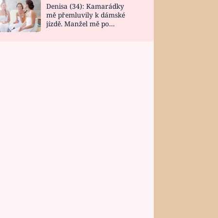
Denisa (34): Kamarádky
mě přemluvily k dámské
jízdě. Manžel mě po
návratu zaskočil