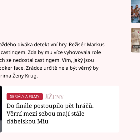
aždého diváka detektivní hry. Režisér Markus
l castingem. Zda by mu více vyhovovala role
ych se nedostal castingem. Vím, jaký jsou
ker face. Zrádce určitě ne a být věrný by
Prima Ženy Krug.
SERIÁLY A FILMY
Do finále postoupilo pět hráčů.
Věrní mezi sebou mají stále
ďábelskou Miu