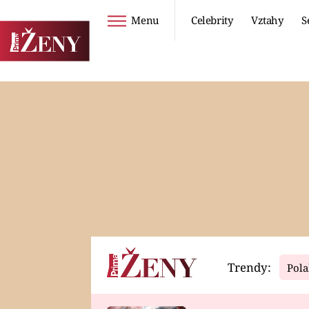
Menu
Celebrity
Vztahy
S
Seriály
Životní styl
ZOO
DIETY A HUBNUTÍ
PROSTŘENO!
CESTOVÁNÍ A
DOVOLENÁ
DUCH
ZDRAVÍ
Trendy:
Pola
Horoskopy
Video
ASTROČLÁNKY
SERIÁLY