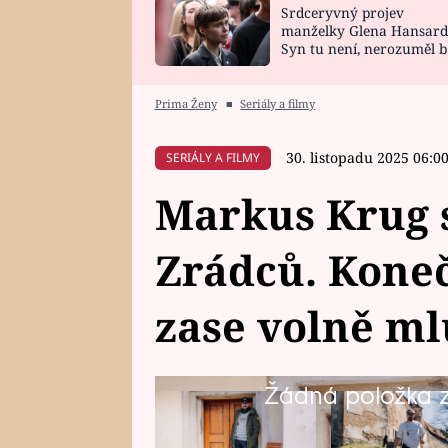
Srdceryvný projev
SNÁŘ
CELEBRITY
manželky Glena Hansard
Syn tu není, nerozuměl b
HOROSKOP NA
VAŘENÍ
tomu, vysvětlila
ROK 2023
Prima Ženy
■
Seriály a filmy
30. listopadu 2025 06:0
SERIÁLY A FILMY
Markus Krug s
Zrádců. Kone
zase volně mlu
Žádná položka z 