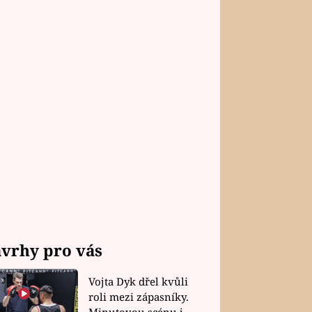
vrhy pro vás
Vojta Dyk dřel kvůli
roli mezi zápasníky.
Minutovou scénu jel