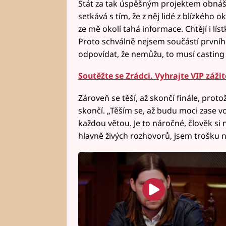
Stát za tak úspěšným projektem obnáší 
setkává s tím, že z něj lidé z blízkého 
ze mě okolí tahá informace. Chtějí i líst
Proto schválně nejsem součástí prvního
odpovídat, že nemůžu, to musí casting di
Soutěžte se Zrádci. Vyhrajte VIP záži
Zároveň se těší, až skončí finále, proto
skončí. „Těším se, až budu moci zase 
každou větou. Je to náročné, člověk si 
hlavně živých rozhovorů, jsem trošku ne