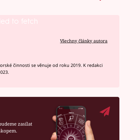
led to fetch
Všechny články autora
rské činnosti se věnuje od roku 2019. K redakci
2023.
budeme zasílat
oskopem.