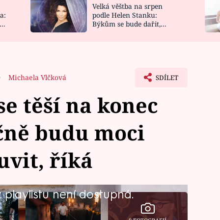
Velká věštba na srpen
NOVINKY
ZAHRADA
a:
podle Helen Stanku:
y
Býkům se bude dařit,
VIDEORECEPTY
DESIGN
Vodnáře čeká jízda
0
Michaela Vlčková
SDÍLET
e těší na konec
čně budu moci
vit, říká
playlistu není dostupná.