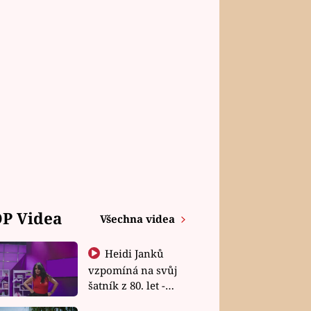
P Videa
Všechna videa
Heidi Janků
vzpomíná na svůj
šatník z 80. let -
Shopaholičky