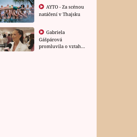
AYTO - Za scénou
natáčení v Thajsku
Gabriela
Gášpárová
promluvila o vztahu
a zakládání rodiny