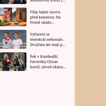
bez dubla
Filip Sajler znovu
před kamerou: Na
Primě ukáže
poctivou kuchyni i
rychlé recepty
Vyřazení se
tentokrát nekonalo.
Dvojčata ale mají po
uzavření třetí etapy
závodu nůž na krku
Šok v Kambodži.
Favoritky Chicas
končí, závod ukázal
svou nejtvrdší tvář