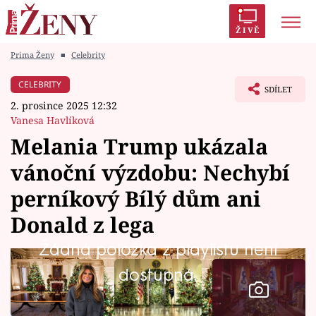
ŽIVĚ
Prima Ženy
■
Celebrity
Trendy:
Polabí
Inspekce
Prostřeno!
AYTO?
CELEBRITY
SDÍLET
Módní alarm
Zrádci
Proměny
2. prosince 2025 12:32
Vanesa Havlíková
Melania Trump ukázala
vánoční výzdobu: Nechybí
Témata
perníkový Bílý dům ani
Celebrity
Donald z lega
Žádná položka z playlistu není
Vztahy
dostupná.
Seriály