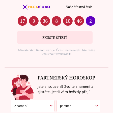
Vaše šťastná čísla
17
9
36
8
10
46
2
ZKUSTE ŠTĚSTÍ
Ministerstvo financí varuje: Účastí na hazardní hře může
vzniknout závislost ⑱
PARTNERSKÝ HOROSKOP
Jste si souzení? Zvolte znamení a
zjistěte, jestli vám hvězdy přejí.