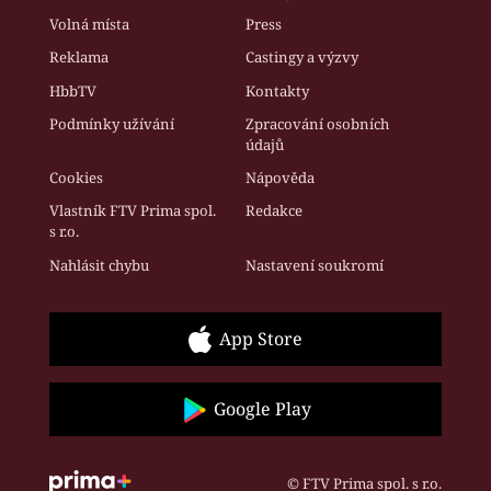
Volná místa
Press
Reklama
Castingy a výzvy
HbbTV
Kontakty
Podmínky užívání
Zpracování osobních
údajů
Cookies
Nápověda
Vlastník FTV Prima spol.
Redakce
s r.o.
Nahlásit chybu
Nastavení soukromí
App Store
Google Play
© FTV Prima spol. s r.o.