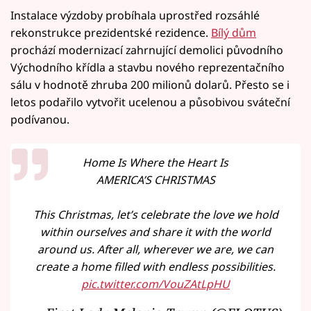
Instalace výzdoby probíhala uprostřed rozsáhlé
rekonstrukce prezidentské rezidence.
Bílý dům
prochází modernizací zahrnující demolici původního
Východního křídla a stavbu nového reprezentačního
sálu v hodnotě zhruba 200 milionů dolarů. Přesto se i
letos podařilo vytvořit ucelenou a působivou sváteční
podívanou.
Home Is Where the Heart Is
AMERICA’S CHRISTMAS
This Christmas, let’s celebrate the love we hold
within ourselves and share it with the world
around us. After all, wherever we are, we can
create a home filled with endless possibilities.
pic.twitter.com/VouZAtLpHU