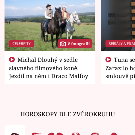
CELEBRITY
SERIÁLY A FIL
8 fotografií
Michal Dlouhý v sedle
Tuna se chtěl vrátit domů.
slavného filmového koně.
Zarazilo ho
Jezdil na něm i Draco Malfoy
smlouvě př
zemřít
HOROSKOPY DLE ZVĚROKRUHU