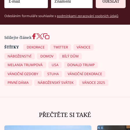
ODESLAT
Odesláním formuláře souhlasíte s
podmínkami zpracování osobních údajů
Sdílejte článek
ŠTÍTKY
DEKORACE
TWITTER
VÁNOCE
NÁBOŽENSTVÍ
DOMOV
BÍLÝ DŮM
MELANIA TRUMPOVÁ
USA
DONALD TRUMP
VÁNOČNÍ OZDOBY
STUHA
VÁNOČNÍ DEKORACE
PRVNÍ DÁMA
NÁBOŽENSKÝ SVÁTEK
VÁNOCE 2025
PŘEČTĚTE SI TAKÉ