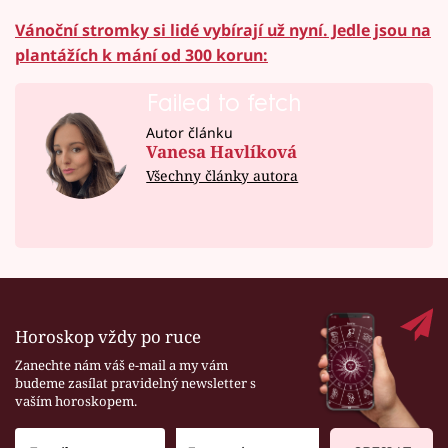
Vánoční stromky si lidé vybírají už nyní. Jedle jsou na
plantážích k mání od 300 korun:
Failed to fetch
Autor článku
Vanesa Havlíková
Všechny články autora
Horoskop vždy po ruce
Zanechte nám váš e-mail a my vám
budeme zasílat pravidelný newsletter s
vaším horoskopem.