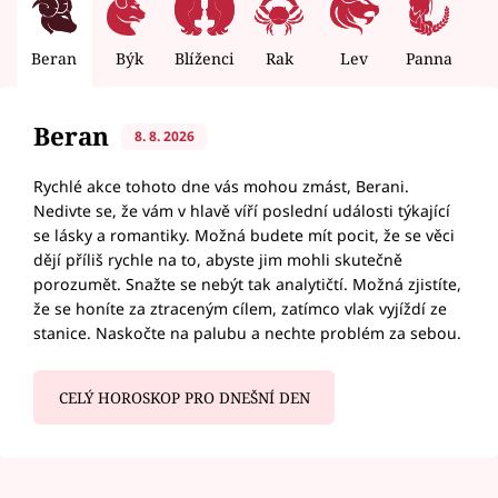
Beran
Býk
Blíženci
Rak
Lev
Panna
V
Beran
8. 8. 2026
Rychlé akce tohoto dne vás mohou zmást, Berani.
Nedivte se, že vám v hlavě víří poslední události týkající
se lásky a romantiky. Možná budete mít pocit, že se věci
dějí příliš rychle na to, abyste jim mohli skutečně
porozumět. Snažte se nebýt tak analytičtí. Možná zjistíte,
že se honíte za ztraceným cílem, zatímco vlak vyjíždí ze
stanice. Naskočte na palubu a nechte problém za sebou.
CELÝ HOROSKOP PRO DNEŠNÍ DEN