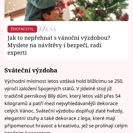
ŽIVOTNÍ STYL
Jak to nepřehnat s vánoční výzdobou?
Myslete na návštěvy i bezpečí, radí
experti
Sváteční výzdoba
Východní místnost letos vzdává hold blížícímu se 250.
výročí založení Spojených států. V jídelně stojí již
tradičně perníkový Bílý dům, který letos váží přes 54
kilogramů a patří mezi nejvyhledávanější dekorace
celých Vánoc. Sváteční výzdobu doplňují zlaté hvězdy,
elegantní stuhy a také dekorace z lega, které mají
připomenout hravost a kreativitu, jež se prolínají celým
letošním konceptem.