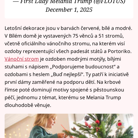
— First Lady Melania Trump (@FLOTUS)
December 1, 2025
Letošní dekorace jsou v barvách červené, bílé a modré.
V Bílém domě je vystavených 75 věnců a 51 stromů,
včetně oficiálního vánočního stromu, na kterém visí
ozdoby reprezentující všech padesát států a Portoriko.
Vánoční strom
je ozdoben modrými motýly, bílými
stuhami s nápisem „Podporujeme budoucnost“ a
ozdobami s heslem „Buď nejlepší“. Ty patří k iniciativě
první dámy zaměřené na podporu dětí. Na krbové
římse poté dominují motivy spojené s pěstounskou
péčí, jednomu z témat, kterému se Melania Trump
dlouhodobě věnuje.