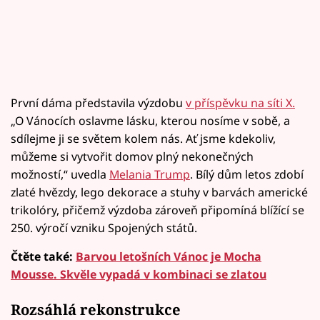
První dáma představila výzdobu
v příspěvku na síti X.
„O Vánocích oslavme lásku, kterou nosíme v sobě, a
sdílejme ji se světem kolem nás. Ať jsme kdekoliv,
můžeme si vytvořit domov plný nekonečných
možností,“ uvedla
Melania Trump
. Bílý dům letos zdobí
zlaté hvězdy, lego dekorace a stuhy v barvách americké
trikolóry, přičemž výzdoba zároveň připomíná blížící se
250. výročí vzniku Spojených států.
Čtěte také:
Barvou letošních Vánoc je Mocha
Mousse. Skvěle vypadá v kombinaci se zlatou
Rozsáhlá rekonstrukce