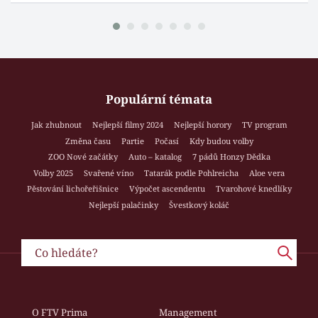
Populární témata
Jak zhubnout
Nejlepší filmy 2024
Nejlepší horory
TV program
Změna času
Partie
Počasí
Kdy budou volby
ZOO Nové začátky
Auto – katalog
7 pádů Honzy Dědka
Volby 2025
Svařené víno
Tatarák podle Pohlreicha
Aloe vera
Pěstování lichořeřišnice
Výpočet ascendentu
Tvarohové knedlíky
Nejlepší palačinky
Švestkový koláč
O FTV Prima
Management