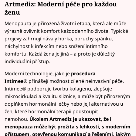
Artmediz: Moderní péče pro každou
ženu
Menopauza je přirozená životní etapa, která ale může
výrazně ovlivnit komfort každodenního života. Typické
projevy zahrnují návaly horka, poruchy spánku,
náchylnost k infekcím nebo snížení intimního
komfortu. Každá žena je jiná – a proto je důležitý
individuální přístup.
Moderní technologie, jako je
procedura
Intimee®
přinášejí možnost cílené neinvazivní péče.
Intimee® podporuje tvorbu kolagenu, zlepšuje
mikrocirkulaci a kvalitu sliznice, a může být přirozeným
doplňkem hormonální léčby nebo její alternativou u
žen, které hormonální terapii podstoupit
nemohou.
Úkolem Artmediz je ukazovat, že i
menopauza může být prožita s lehkostí, s moderním
přístupem, otevřenou komunikací a řešeními, jakým