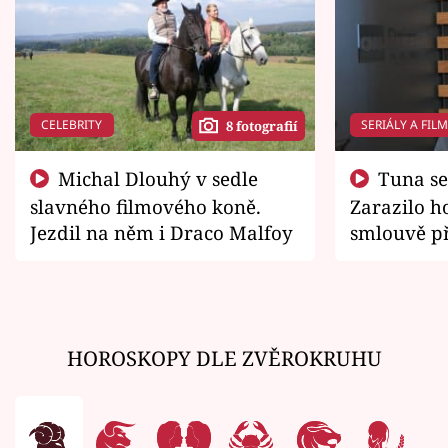
CELEBRITY
SERIÁLY A FIL
8 fotografií
Michal Dlouhý v sedle
Tuna se chtěl vrátit domů.
slavného filmového koně.
Zarazilo ho
Jezdil na něm i Draco Malfoy
smlouvě př
zemřít
HOROSKOPY DLE ZVĚROKRUHU