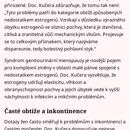
přirozené. Doc. Kučera zdůrazňuje, že tomu tak není:
„Tyto problémy patří do kategorie obtíží způsobených
nedostatkem estrogenů. Vznikají v důsledku výrazného
úbytku estrogenů ve sliznici pochvy, která je ztenčená,
citlivá a zranitelná vůči mechanickým vlivům. Projevuje
se to celkovým příznakem, který nazýváme
dispareunie, tedy bolestivý pohlavní styk.“
Syndrom genitourinární menopauzy je novější pojem
pro komplexní změny v oblasti malé pánve spojené s
nedostatkem estrogenů. Doc. Kučera vysvětluje, že
estrogeny udržují elasticitu, vlhkost a
obranyschopnost pochvy a jejich úbytek vede k vyšší
náchylnosti k infekcím a mikčním problémům.
Časté obtíže a inkontinence
Dotazy žen často směřují k problémům s inkontinencí a
častým močením. Doc. Kučera doporučuje nejprve