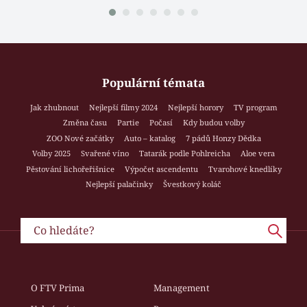
Populární témata
Jak zhubnout
Nejlepší filmy 2024
Nejlepší horory
TV program
Změna času
Partie
Počasí
Kdy budou volby
ZOO Nové začátky
Auto – katalog
7 pádů Honzy Dědka
Volby 2025
Svařené víno
Tatarák podle Pohlreicha
Aloe vera
Pěstování lichořeřišnice
Výpočet ascendentu
Tvarohové knedlíky
Nejlepší palačinky
Švestkový koláč
O FTV Prima
Management