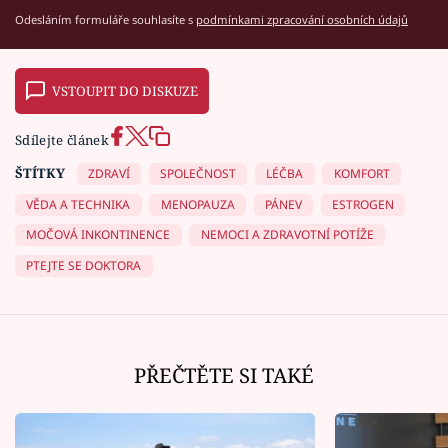
Odesláním formuláře souhlasíte s
podmínkami zpracování osobních údajů
VSTOUPIT DO DISKUZE
Sdílejte článek
ŠTÍTKY
ZDRAVÍ
SPOLEČNOST
LÉČBA
KOMFORT
VĚDA A TECHNIKA
MENOPAUZA
PÁNEV
ESTROGEN
MOČOVÁ INKONTINENCE
NEMOCI A ZDRAVOTNÍ POTÍŽE
PTEJTE SE DOKTORA
PŘEČTĚTE SI TAKÉ