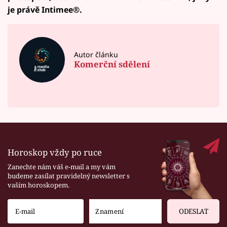
je právě Intimee®.
Autor článku
Komerční sdělení
Horoskop vždy po ruce
Zanechte nám váš e-mail a my vám
budeme zasílat pravidelný newsletter s
vaším horoskopem.
ODESLAT