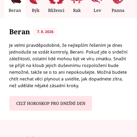
Beran
Býk
Blíženci
Rak
Lev
Panna
V
Beran
7. 8. 2026
Je velmi pravděpodobné, že nejlepším řešením je dnes
jednoduše se vzdát kontroly, Berani. Pokud jde o srdeční
záležitosti, ostatní lidé mohou být ve víru zmatku. Snažit
se přijít na kloub jejich duševnímu rozpoložení bude
nemožné, takže se o to ani nepokoušejte. Možná budete
chtít nechat věci plynout a uvidíte, jak dopadnete zítra,
než uděláte nějaké zásadní kroky.
CELÝ HOROSKOP PRO DNEŠNÍ DEN