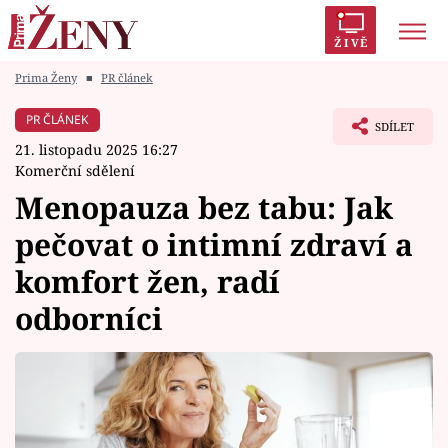
ŽIVĚ
Prima Ženy
■
PR článek
Trendy:
Polabí
Inspekce
Prostřeno!
AYTO?
PR ČLÁNEK
SDÍLET
Módní alarm
Zrádci
Proměny
21. listopadu 2025 16:27
Komerční sdělení
Menopauza bez tabu: Jak
pečovat o intimní zdraví a
Témata
komfort žen, radí
Celebrity
odborníci
Vztahy
Seriály