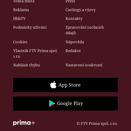
Volná místa
Press
Reklama
Castingy a výzvy
HbbTV
Kontakty
Podmínky užívání
Zpracování osobních
údajů
Cookies
Nápověda
Vlastník FTV Prima spol.
Redakce
s r.o.
Nahlásit chybu
Nastavení soukromí
App Store
Google Play
© FTV Prima spol. s r.o.