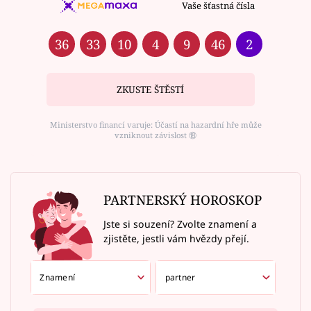
Vaše šťastná čísla
36
33
10
4
9
46
2
ZKUSTE ŠTĚSTÍ
Ministerstvo financí varuje: Účastí na hazardní hře může
vzniknout závislost ⑱
PARTNERSKÝ HOROSKOP
Jste si souzení? Zvolte znamení a
zjistěte, jestli vám hvězdy přejí.