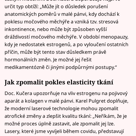
určit typ obtíží: „Může jít o důsledek porušení
anatomických poměrů v malé pánvi, kdy dochází k
poklesu močového měchýře a vzniká tzv. stresová
inkontinence, nebo může být způsoben vyšší
dráždivostí močového měchýře. V období menopauzy,
kdy je nedostatek estrogenů, a po vyloučení ostatních
příčin, může být tento stav důsledkem právě
hormonálních změn. Je možné jej řešit
medikamentózně či jinými podpůrnými postupy.“
Jak zpomalit pokles elasticity tkání
Doc. Kučera upozorňuje na vliv estrogenu na pojivový
aparát a kolagen v malé pánvi. Karel Pulgret doplňuje,
že moderní laserové technologie mohou zpomalit
atrofické změny a zlepšit kvalitu tkání: „Neříkám, že je
možné proces úplně zastavit, ale zpomalit jej lze.
Lasery, které jsme vyvíjeli během covidu, představují