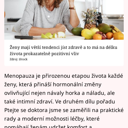
Horoskopy
Sledujte prima+
Filmový festival Karlovy Vary
Pořady
Ženy mají větší tendenci jíst zdravě a to má na délku
života prokazatelně pozitivní vliv
Mámy sobě
Zdroj: iStock
Přihlášení
Menopauza je přirozenou etapou života každé
ženy, která přináší hormonální změny
ovlivňující nejen návaly horka a náladu, ale
Sledujte nás
také intimní zdraví. Ve druhém dílu pořadu
Ptejte se doktora jsme se zaměřili na praktické
rady a moderní možnosti léčby, které
pomáhají ženám udržet komfort a