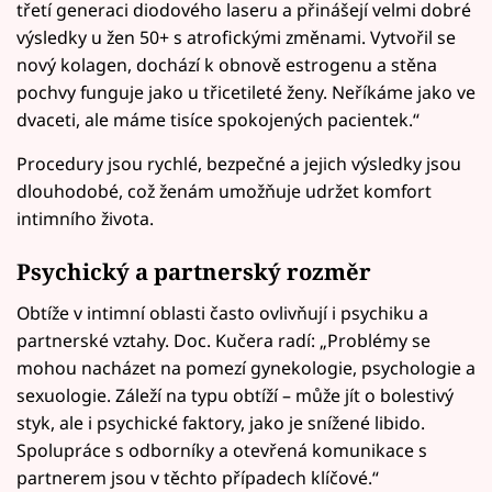
třetí generaci diodového laseru a přinášejí velmi dobré
výsledky u žen 50+ s atrofickými změnami. Vytvořil se
nový kolagen, dochází k obnově estrogenu a stěna
pochvy funguje jako u třicetileté ženy. Neříkáme jako ve
dvaceti, ale máme tisíce spokojených pacientek.“
Procedury jsou rychlé, bezpečné a jejich výsledky jsou
dlouhodobé, což ženám umožňuje udržet komfort
intimního života.
Psychický a partnerský rozměr
Obtíže v intimní oblasti často ovlivňují i psychiku a
partnerské vztahy. Doc. Kučera radí: „Problémy se
mohou nacházet na pomezí gynekologie, psychologie a
sexuologie. Záleží na typu obtíží – může jít o bolestivý
styk, ale i psychické faktory, jako je snížené libido.
Spolupráce s odborníky a otevřená komunikace s
partnerem jsou v těchto případech klíčové.“