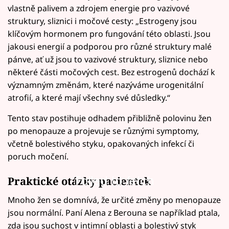
vlastně palivem a zdrojem energie pro vazivové
struktury, sliznici i močové cesty: „Estrogeny jsou
klíčovým hormonem pro fungování této oblasti. Jsou
jakousi energií a podporou pro různé struktury malé
pánve, ať už jsou to vazivové struktury, sliznice nebo
některé části močových cest. Bez estrogenů dochází k
významným změnám, které nazýváme urogenitální
atrofií, a které mají všechny své důsledky.“
Tento stav postihuje odhadem přibližně polovinu žen
po menopauze a projevuje se různými symptomy,
včetně bolestivého styku, opakovaných infekcí či
poruch močení.
Failed to fetch
Praktické otázky pacientek
Mnoho žen se domnívá, že určité změny po menopauze
jsou normální. Paní Alena z Berouna se například ptala,
zda jsou suchost v intimní oblasti a bolestivý styk