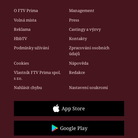
O FTV Prima
Management
Volná místa
Press
Reklama
Castingy a výzvy
HbbTV
Kontakty
Podmínky užívání
Zpracování osobních
údajů
Cookies
Nápověda
Vlastník FTV Prima spol.
Redakce
s r.o.
Nahlásit chybu
Nastavení soukromí
App Store
Google Play