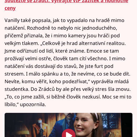
Soutěžte se Zrádci. Vyhrajte VIP zážitek a hodnotné
ceny
Vanilly také popsala, jak to vypadalo na hradě mimo
natáčení. Rozhodně to nebylo nic jednoduchého,
přičemž přiznala, že i mimo kamery jsou hráči pod
velkým tlakem. „Celkově je hrad alternativní realitou.
Jsme odříznutí od lidí, které známe. Emoce se tam
prožívají velmi ostře, člověk tam cítí všechno. I mimo
natáčení vás dostávají do stavů, že jste furt pod
stresem. I málo spánku a to, že nevíme, co se bude dít.
Nevíte, komu věřit, koho podezřívat,“ vyprávěla mladá
studentka. Do Zrádců by ale přes velký stres šla znovu.
„To, co jsme zažili, si běžně člověk nezkusí. Moc se mi to
líbilo,“ upozornila.