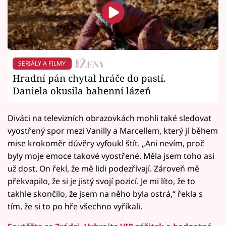
SERIÁLY A FILMY
Hradní pán chytal hráče do pastí.
Daniela okusila bahenní lázeň
Diváci na televizních obrazovkách mohli také sledovat
vyostřený spor mezi Vanilly a Marcellem, který jí během
mise krokoměr důvěry vyfoukl štít. „Ani nevím, proč
byly moje emoce takové vyostřené. Měla jsem toho asi
už dost. On řekl, že mě lidi podezřívají. Zároveň mě
překvapilo, že si je jistý svojí pozicí. Je mi líto, že to
takhle skončilo, že jsem na něho byla ostrá,“ řekla s
tím, že si to po hře všechno vyříkali.