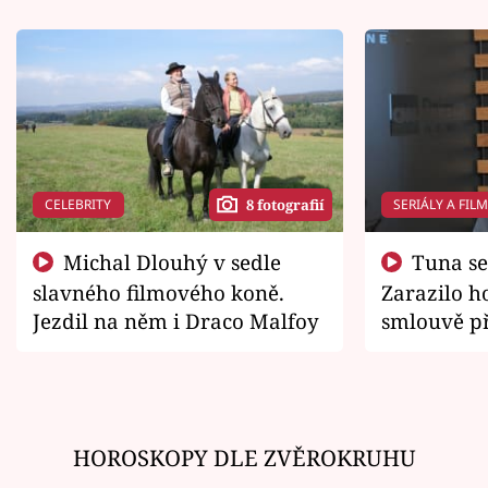
CELEBRITY
SERIÁLY A FIL
8 fotografií
Michal Dlouhý v sedle
Tuna se chtěl vrátit domů.
slavného filmového koně.
Zarazilo ho
Jezdil na něm i Draco Malfoy
smlouvě př
zemřít
HOROSKOPY DLE ZVĚROKRUHU