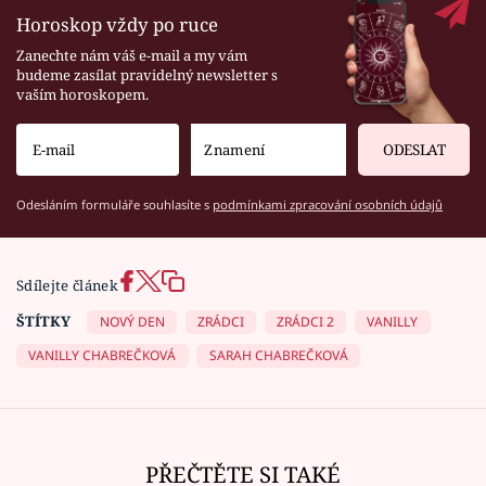
Horoskop vždy po ruce
Zanechte nám váš e-mail a my vám
budeme zasílat pravidelný newsletter s
vaším horoskopem.
ODESLAT
Odesláním formuláře souhlasíte s
podmínkami zpracování osobních údajů
Sdílejte článek
ŠTÍTKY
NOVÝ DEN
ZRÁDCI
ZRÁDCI 2
VANILLY
VANILLY CHABREČKOVÁ
SARAH CHABREČKOVÁ
PŘEČTĚTE SI TAKÉ