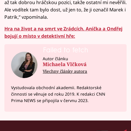
až tak dobrou hráčskou pozici, takže ostatní mi nevěřili.
Ale vodítek tam bylo dost, už jen to, že ji označil Marek i
Patrik,“ vzpomínala.
Hra na život a na smrt ve Zrádcích. Anička a Ondřej
bojují o místo v detektivní hře:
Failed to fetch
Autor článku
Michaela Vlčková
Všechny články autora
Vystudovala obchodní akademii. Redaktorské
činnosti se věnuje od roku 2019. K redakci CNN
Prima NEWS se připojila v červnu 2023.