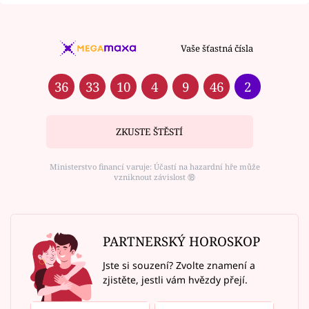
Vaše šťastná čísla
36
33
10
4
9
46
2
ZKUSTE ŠTĚSTÍ
Ministerstvo financí varuje: Účastí na hazardní hře může
vzniknout závislost ⑱
PARTNERSKÝ HOROSKOP
Jste si souzení? Zvolte znamení a
zjistěte, jestli vám hvězdy přejí.