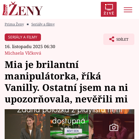
ŽIVĚ
Prima Ženy
■
Seriály a filmy
Trendy:
Polabí
Inspekce
Prostřeno!
AYTO?
SERIÁLY A FILMY
SDÍLET
Módní alarm
Zrádci
Proměny
16. listopadu 2025 06:30
Michaela Vlčková
Mia je brilantní
manipulátorka, říká
Témata
Vanilly. Ostatní jsem na ni
Celebrity
upozorňovala, nevěřili mi
Žádná položka z playlistu není
Vztahy
dostupná.
Seriály