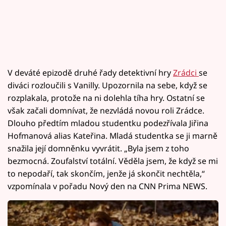
V deváté epizodě druhé řady detektivní hry
Zrádci
se
diváci rozloučili s Vanilly. Upozornila na sebe, když se
rozplakala, protože na ni dolehla tíha hry. Ostatní se
však začali domnívat, že nezvládá novou roli Zrádce.
Dlouho předtím mladou studentku podezřívala Jiřina
Hofmanová alias Kateřina. Mladá studentka se ji marně
snažila její domněnku vyvrátit. „Byla jsem z toho
bezmocná. Zoufalství totální. Věděla jsem, že když se mi
to nepodaří, tak skončím, jenže já skončit nechtěla,“
vzpomínala v pořadu Nový den na CNN Prima NEWS.