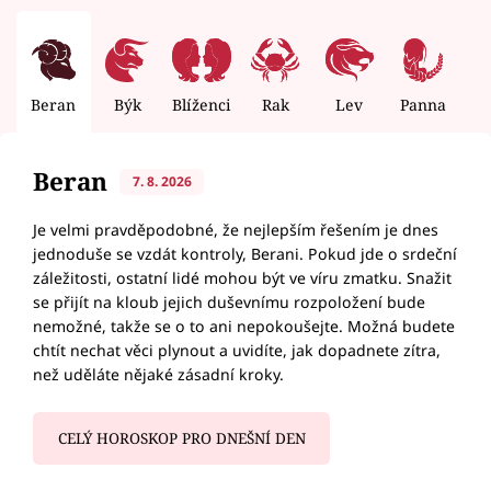
Beran
Býk
Blíženci
Rak
Lev
Panna
V
Beran
7. 8. 2026
Je velmi pravděpodobné, že nejlepším řešením je dnes
jednoduše se vzdát kontroly, Berani. Pokud jde o srdeční
záležitosti, ostatní lidé mohou být ve víru zmatku. Snažit
se přijít na kloub jejich duševnímu rozpoložení bude
nemožné, takže se o to ani nepokoušejte. Možná budete
chtít nechat věci plynout a uvidíte, jak dopadnete zítra,
než uděláte nějaké zásadní kroky.
CELÝ HOROSKOP PRO DNEŠNÍ DEN