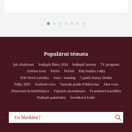
Populární témata
Jak zhubnout
Nejlepší filmy 2024
Nejlepší horory
TV program
Změna času
Partie
Počasí
Kdy budou volby
ZOO Nové začátky
Auto – katalog
7 pádů Honzy Dědka
Volby 2025
Svařené víno
Tatarák podle Pohlreicha
Aloe vera
Pěstování lichořeřišnice
Výpočet ascendentu
Tvarohové knedlíky
Nejlepší palačinky
Švestkový koláč