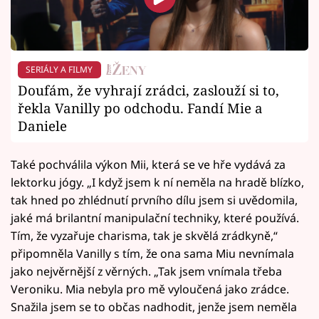
SERIÁLY A FILMY
Doufám, že vyhrají zrádci, zaslouží si to,
řekla Vanilly po odchodu. Fandí Mie a
Daniele
Také pochválila výkon Mii, která se ve hře vydává za
lektorku jógy. „I když jsem k ní neměla na hradě blízko,
tak hned po zhlédnutí prvního dílu jsem si uvědomila,
jaké má brilantní manipulační techniky, které používá.
Tím, že vyzařuje charisma, tak je skvělá zrádkyně,“
připomněla Vanilly s tím, že ona sama Miu nevnímala
jako nejvěrnější z věrných. „Tak jsem vnímala třeba
Veroniku. Mia nebyla pro mě vyloučená jako zrádce.
Snažila jsem se to občas nadhodit, jenže jsem neměla