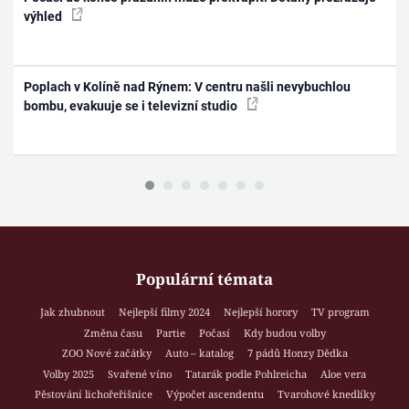
výhled
Poplach v Kolíně nad Rýnem: V centru našli nevybuchlou
bombu, evakuuje se i televizní studio
Populární témata
Jak zhubnout
Nejlepší filmy 2024
Nejlepší horory
TV program
Změna času
Partie
Počasí
Kdy budou volby
ZOO Nové začátky
Auto – katalog
7 pádů Honzy Dědka
Volby 2025
Svařené víno
Tatarák podle Pohlreicha
Aloe vera
Pěstování lichořeřišnice
Výpočet ascendentu
Tvarohové knedlíky