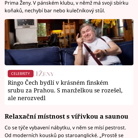
Prima Ženy. V pánském klubu, v němž má svoji sbírku
koňaků, nechybí bar nebo kulečníkový stůl.
CELEBRITY
Ringo Čech bydlí v krásném finském
srubu za Prahou. S manželkou se rozešel,
ale nerozvedl
Relaxační místnost s vířivkou a saunou
Co se týče vybavení nábytku, v něm se mísí pestrost.
Od moderních kousků po staroanglické. „Prostě se