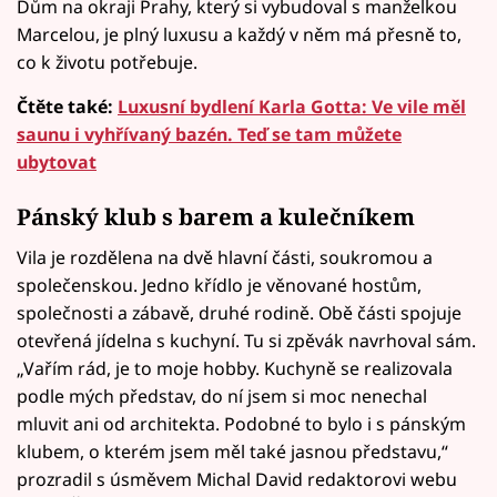
Dům na okraji Prahy, který si vybudoval s manželkou
Marcelou, je plný luxusu a každý v něm má přesně to,
co k životu potřebuje.
Čtěte také:
Luxusní bydlení Karla Gotta: Ve vile měl
saunu i vyhřívaný bazén. Teď se tam můžete
ubytovat
Pánský klub s barem a kulečníkem
Vila je rozdělena na dvě hlavní části, soukromou a
společenskou. Jedno křídlo je věnované hostům,
společnosti a zábavě, druhé rodině. Obě části spojuje
otevřená jídelna s kuchyní. Tu si zpěvák navrhoval sám.
„Vařím rád, je to moje hobby. Kuchyně se realizovala
podle mých představ, do ní jsem si moc nenechal
mluvit ani od architekta. Podobné to bylo i s pánským
klubem, o kterém jsem měl také jasnou představu,“
prozradil s úsměvem Michal David redaktorovi webu