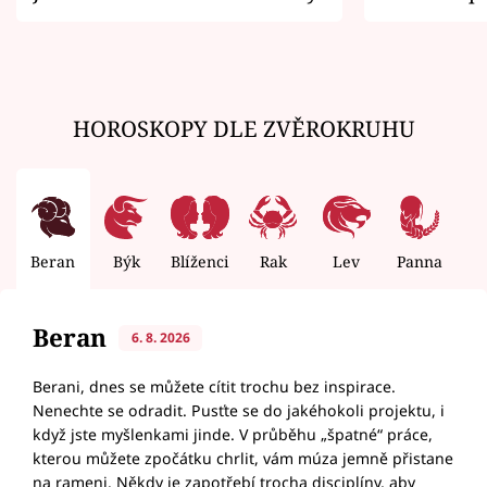
zemřít
HOROSKOPY DLE ZVĚROKRUHU
Beran
Býk
Blíženci
Rak
Lev
Panna
V
Beran
6. 8. 2026
Berani, dnes se můžete cítit trochu bez inspirace.
Nenechte se odradit. Pusťte se do jakéhokoli projektu, i
když jste myšlenkami jinde. V průběhu „špatné“ práce,
kterou můžete zpočátku chrlit, vám múza jemně přistane
na rameni. Někdy je zapotřebí trocha disciplíny, aby