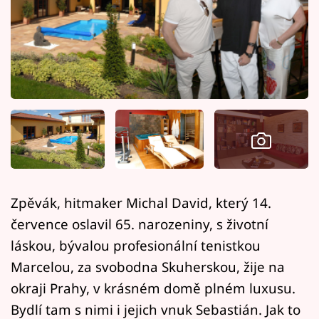
Horoskopy
Sledujte prima+
Filmový festival Karlovy Vary
Pořady
Mámy sobě
Přihlášení
Zpěvák, hitmaker Michal David, který 14.
července oslavil 65. narozeniny, s životní
Sledujte nás
láskou, bývalou profesionální tenistkou
Marcelou, za svobodna Skuherskou, žije na
okraji Prahy, v krásném domě plném luxusu.
Bydlí tam s nimi i jejich vnuk Sebastián. Jak to