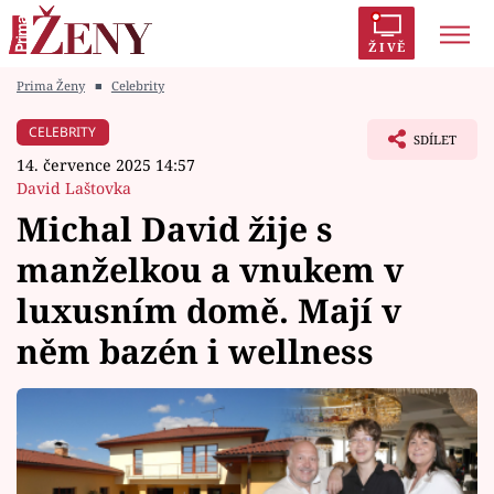
ŽIVĚ
Prima Ženy
■
Celebrity
Trendy:
Polabí
Inspekce
Prostřeno!
AYTO?
CELEBRITY
SDÍLET
Módní alarm
Zrádci
Proměny
14. července 2025 14:57
David Laštovka
Michal David žije s
manželkou a vnukem v
Témata
luxusním domě. Mají v
Celebrity
něm bazén i wellness
Vztahy
Seriály