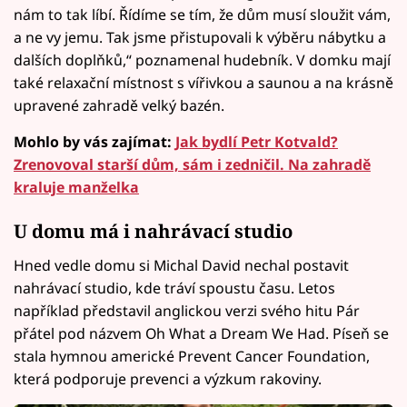
nám to tak líbí. Řídíme se tím, že dům musí sloužit vám,
a ne vy jemu. Tak jsme přistupovali k výběru nábytku a
dalších doplňků,“ poznamenal hudebník. V domku mají
také relaxační místnost s vířivkou a saunou a na krásně
upravené zahradě velký bazén.
Mohlo by vás zajímat:
Jak bydlí Petr Kotvald?
Zrenovoval starší dům, sám i zedničil. Na zahradě
kraluje manželka
U domu má i nahrávací studio
Hned vedle domu si Michal David nechal postavit
nahrávací studio, kde tráví spoustu času. Letos
například představil anglickou verzi svého hitu Pár
přátel pod názvem Oh What a Dream We Had. Píseň se
stala hymnou americké Prevent Cancer Foundation,
která podporuje prevenci a výzkum rakoviny.