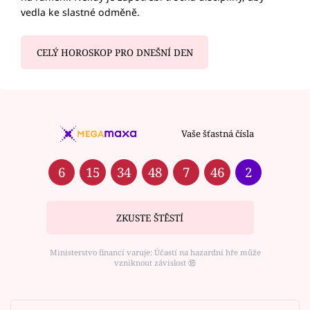
vedla ke slastné odměně.
CELÝ HOROSKOP PRO DNEŠNÍ DEN
Vaše šťastná čísla
6
15
34
48
7
46
2
ZKUSTE ŠTĚSTÍ
Ministerstvo financí varuje: Účastí na hazardní hře může
vzniknout závislost ⑱