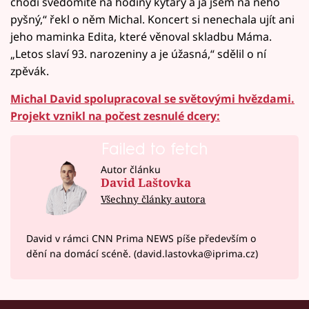
chodí svědomitě na hodiny kytary a já jsem na něho
pyšný,“ řekl o něm Michal. Koncert si nenechala ujít ani
jeho maminka Edita, které věnoval skladbu Máma.
„Letos slaví 93. narozeniny a je úžasná,“ sdělil o ní
zpěvák.
Michal David spolupracoval se světovými hvězdami.
Projekt vznikl na počest zesnulé dcery:
Failed to fetch
Autor článku
David Laštovka
Všechny články autora
David v rámci CNN Prima NEWS píše především o
dění na domácí scéně. (david.lastovka@iprima.cz)