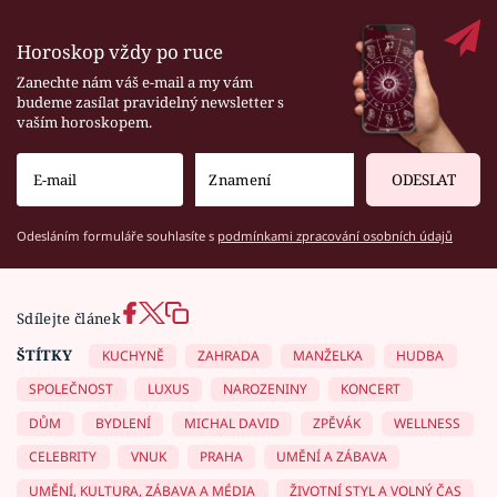
Horoskop vždy po ruce
Zanechte nám váš e-mail a my vám
budeme zasílat pravidelný newsletter s
vaším horoskopem.
ODESLAT
Odesláním formuláře souhlasíte s
podmínkami zpracování osobních údajů
Sdílejte článek
ŠTÍTKY
KUCHYNĚ
ZAHRADA
MANŽELKA
HUDBA
SPOLEČNOST
LUXUS
NAROZENINY
KONCERT
DŮM
BYDLENÍ
MICHAL DAVID
ZPĚVÁK
WELLNESS
CELEBRITY
VNUK
PRAHA
UMĚNÍ A ZÁBAVA
UMĚNÍ, KULTURA, ZÁBAVA A MÉDIA
ŽIVOTNÍ STYL A VOLNÝ ČAS