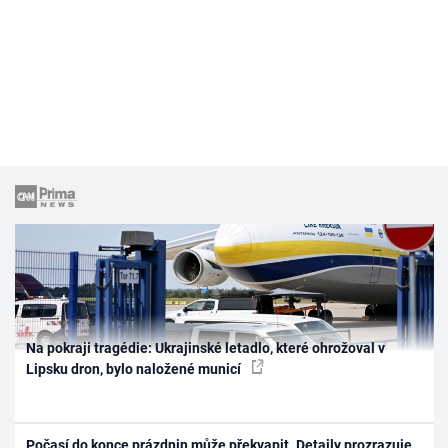
Na pokraji tragédie: Ukrajinské letadlo, které ohrožoval v
Lipsku dron, bylo naložené municí
Počasí do konce prázdnin může překvapit. Detaily prozrazuje