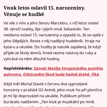
Vnuk letos oslavil 15. narozeniny.
Věnuje se hudbě
Ve vile s ním a jeho ženou Marcelou, s níž letos oslaví
38. výročí svatby, žije i jejich vnuk Sebastián. Ten
nedávno oslavil 15. narozeniny a vypadá to, že se vydá v
jeho šlépějích. Roste z něj nadějný hudebník. Hraje na
kytaru a ukulele. Do hudby je natolik zapálený, že když
přijde ze školy domů, hned vezme nástroj do ruky a
vyhrává na něm dlouhé hodiny.
Nepřehlédněte:
Zámek Matěje Stropnického postihla
pohroma. Odstranění škod bude hodně drahé, říká
Když měl Michal David v červnu dva vyprodané
koncerty v pražské O2 Areně, jeho vnuk ho při písničce
Je mi líp doprovázel na ukulele. Publikum přitom
burácelo nadšením. „Ten kluk je muzikální po mně,