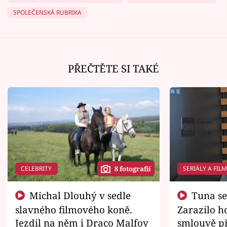
SPOLEČENSKÁ RUBRIKA
PŘEČTĚTE SI TAKÉ
CELEBRITY
SERIÁLY A FIL
8 fotografií
Michal Dlouhý v sedle
Tuna se chtěl vrátit domů.
slavného filmového koně.
Zarazilo ho
Jezdil na něm i Draco Malfoy
smlouvě př