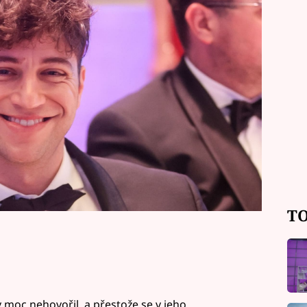
ky zaskočila. Milan ale sňatkem
ebude zlobit a bude sekat dobrotu,
TO
moc nehovořil, a přestože se v jeho