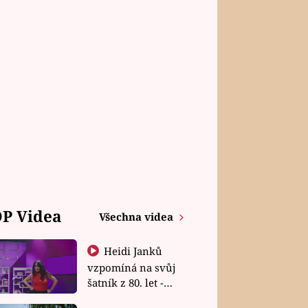
P Videa
Všechna videa
Heidi Janků
vzpomíná na svůj
šatník z 80. let -
Shopaholičky