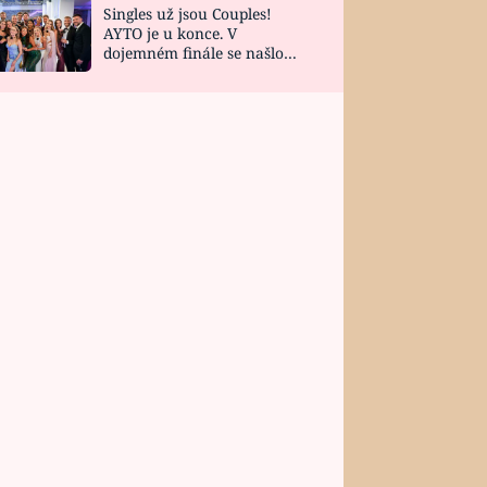
Singles už jsou Couples!
AYTO je u konce. V
dojemném finále se našlo
všech 10 Perfect Matchů