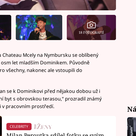
18 FOTOGRAFIÍ
u Chateau Mcely na Nymbursku se oblíbený
s o osm let mladším Dominikem. Původně
ro všechny, nakonec ale vstoupili do
an se k Dominikovi před nějakou dobou už i
ní byt s obrovskou terasou,“ prozradil známý
i v pracovním prostředí.
Ná
CELEBRITY
Milan Peroutka sdílel fotku se svým