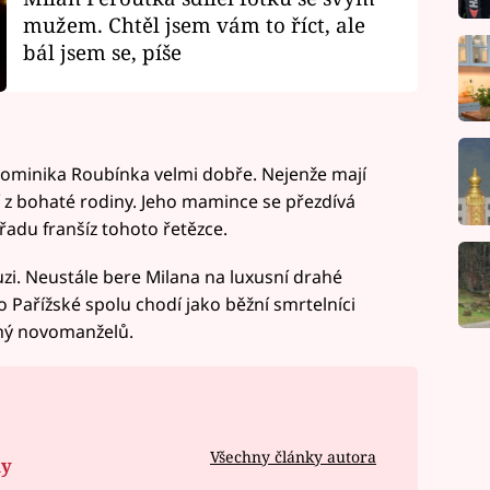
mužem. Chtěl jsem vám to říct, ale
bál jsem se, píše
ominika Roubínka velmi dobře. Nejenže mají
í z bohaté rodiny. Jeho mamince se přezdívá
řadu franšíz tohoto řetězce.
i. Neustále bere Milana na luxusní drahé
 Pařížské spolu chodí jako běžní smrtelníci
mý novomanželů.
Všechny články autora
ny