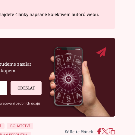
ajdete články napsané kolektivem autorů webu.
budeme zasílat
oskopem.
ODESLAT
racování osobních údajů
Í
BOHATSTVÍ
Sdílejte článek
ILAN PEROUTKA