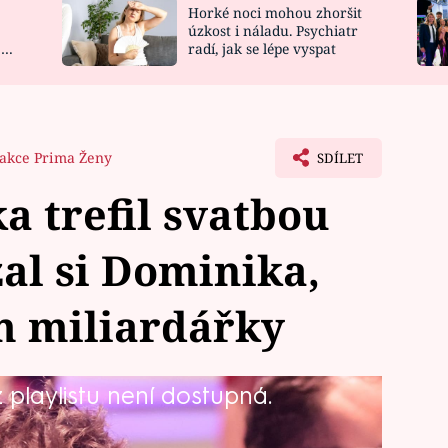
Horké noci mohou zhoršit
NOVINKY
ZAHRADA
úzkost i náladu. Psychiatr
 a
radí, jak se lépe vyspat
VIDEORECEPTY
DESIGN
akce Prima Ženy
SDÍLET
a trefil svatbou
zal si Dominika,
m miliardářky
playlistu není dostupná.
y nechtěl prozrazovat, s kým
vatba s Dominikem Roubínkem (25)