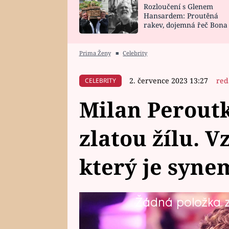
Rozloučení s Glenem
SNÁŘ
CELEBRITY
Hansardem: Proutěná
rakev, dojemná řeč Bona
HOROSKOP NA
VAŘENÍ
zpěv Irglové s Vedderem
ROK 2023
Prima Ženy
■
Celebrity
2. července 2023 13:27
red
CELEBRITY
Milan Peroutk
zlatou žílu. V
který je syne
Žádná položka z 
Zpěvák Milan Peroutka (33) nikd
momentálně chodí. Utajovaná s