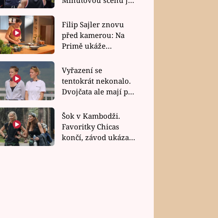
bez dubla
Filip Sajler znovu
před kamerou: Na
Primě ukáže
poctivou kuchyni i
rychlé recepty
Vyřazení se
tentokrát nekonalo.
Dvojčata ale mají po
uzavření třetí etapy
závodu nůž na krku
Šok v Kambodži.
Favoritky Chicas
končí, závod ukázal
svou nejtvrdší tvář