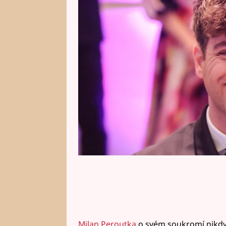
tak mnohé jeho fanoušky a fanyn
rozhodně nešlápl vedle, pokud n
bude se mít zřejmě královsky.
Milan Peroutka
o svém soukromí nikdy 