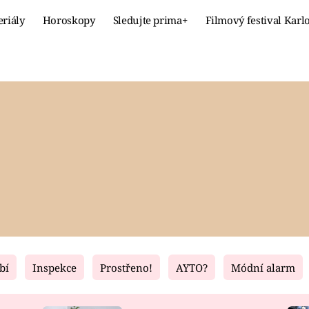
eriály
Horoskopy
Sledujte prima+
Filmový festival Karl
Celebrity
Recept
MÓDA A KRÁSA
HLAVNÍ JÍ
VZTAHY A SEX
SLADKÉ
PRIMA MAMINKA
ZDRAVÉ
bí
Inspekce
Prostřeno!
AYTO?
Módní alarm
Fresh
Living
RECEPTY
BYDLENÍ