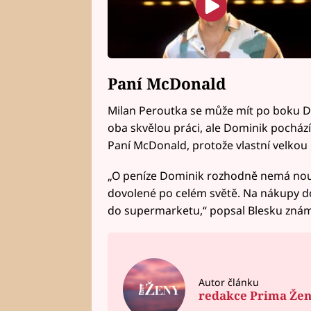
Paní McDonald
Milan Peroutka se může mít po boku D
oba skvělou práci, ale Dominik pocház
Paní McDonald, protože vlastní velkou 
„O peníze Dominik rozhodně nemá nouz
dovolené po celém světě. Na nákupy do
do supermarketu,“ popsal Blesku zná
Autor článku
redakce Prima Že