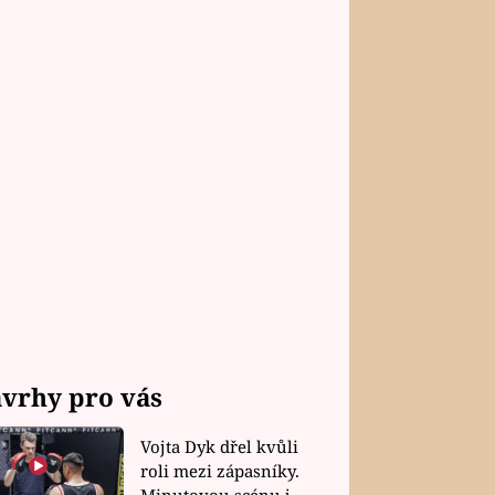
vrhy pro vás
Vojta Dyk dřel kvůli
roli mezi zápasníky.
Minutovou scénu jel