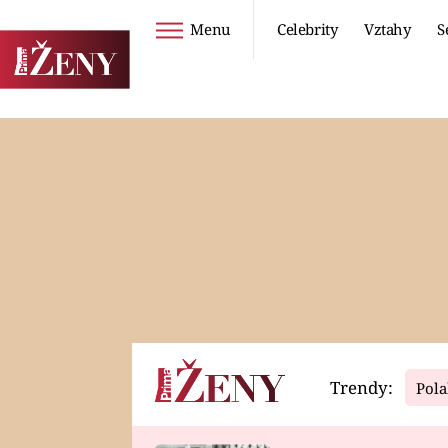
Menu
Celebrity
Vztahy
S
Seriály
Životní styl
ZOO
DIETY A HUBNUTÍ
PROSTŘENO!
CESTOVÁNÍ A
DOVOLENÁ
DUCH
ZDRAVÍ
Trendy:
Pola
Horoskopy
Video
ASTROČLÁNKY
SERIÁLY