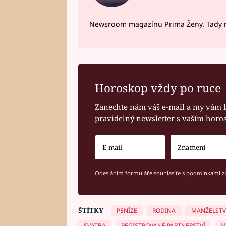
Newsroom magazínu Prima Ženy. Tady n
Horoskop vždy po ruce
Zanechte nám váš e-mail a my vám 
pravidelný newsletter s vaším hor
Odesláním formuláře souhlasíte s
podmínkami zp
ŠTÍTKY
PENÍZE
RODINA
MANŽELSTV
SVATBA
REGISTROVANÉ PARTNERSTVÍ
M