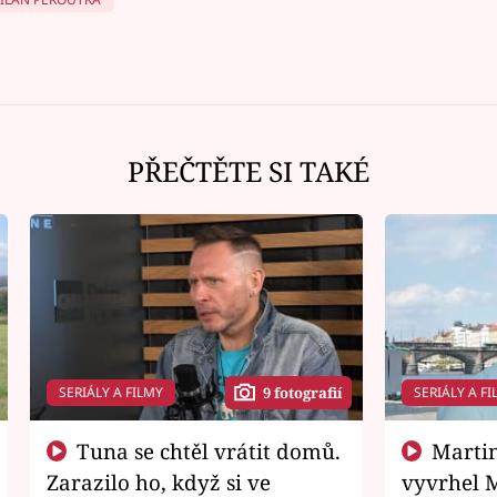
PŘEČTĚTE SI TAKÉ
SERIÁLY A FILMY
SERIÁLY A FI
9 fotografií
Tuna se chtěl vrátit domů.
Martin Písařík jako
Zarazilo ho, když si ve
vyvrhel 