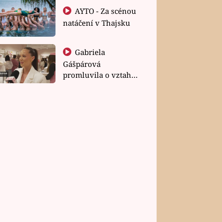
AYTO - Za scénou
natáčení v Thajsku
Gabriela
Gášpárová
promluvila o vztahu
a zakládání rodiny