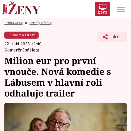
ŽIVĚ
Prima Ženy
■
Seriály a filmy
Trendy:
Polabí
Inspekce
Prostřeno!
AYTO?
SERIÁLY A FILMY
SDÍLET
Módní alarm
Zrádci
Proměny
22. září 2025 12:40
Komerční sdělení
Milion eur pro první
vnouče. Nová komedie s
Témata
Lábusem v hlavní roli
Celebrity
odhaluje trailer
Vztahy
Seriály