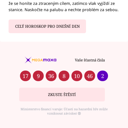
že se honíte za ztraceným cílem, zatímco vlak vyjíždí ze
stanice. Naskočte na palubu a nechte problém za sebou.
CELÝ HOROSKOP PRO DNEŠNÍ DEN
Vaše šťastná čísla
17
9
36
8
10
46
2
ZKUSTE ŠTĚSTÍ
Ministerstvo financí varuje: Účastí na hazardní hře může
vzniknout závislost ⑱