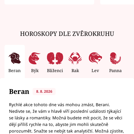
zemřít
HOROSKOPY DLE ZVĚROKRUHU
Beran
Býk
Blíženci
Rak
Lev
Panna
V
Beran
8. 8. 2026
Rychlé akce tohoto dne vás mohou zmást, Berani.
Nedivte se, že vám v hlavě víří poslední události týkající
se lásky a romantiky. Možná budete mít pocit, že se věci
dějí příliš rychle na to, abyste jim mohli skutečně
porozumět. Snažte se nebýt tak analytičtí. Možná zjistíte,