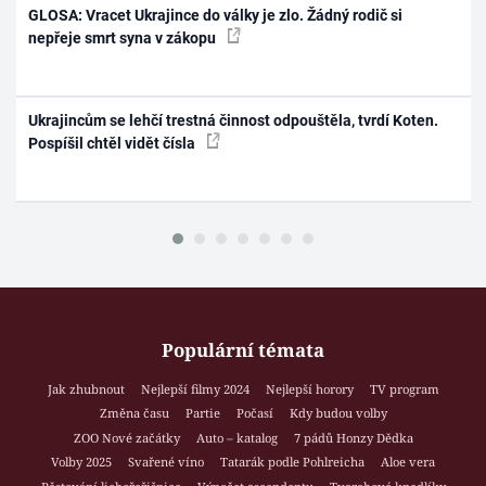
GLOSA: Vracet Ukrajince do války je zlo. Žádný rodič si
nepřeje smrt syna v zákopu
Ukrajincům se lehčí trestná činnost odpouštěla, tvrdí Koten.
Pospíšil chtěl vidět čísla
Populární témata
Jak zhubnout
Nejlepší filmy 2024
Nejlepší horory
TV program
Změna času
Partie
Počasí
Kdy budou volby
ZOO Nové začátky
Auto – katalog
7 pádů Honzy Dědka
Volby 2025
Svařené víno
Tatarák podle Pohlreicha
Aloe vera