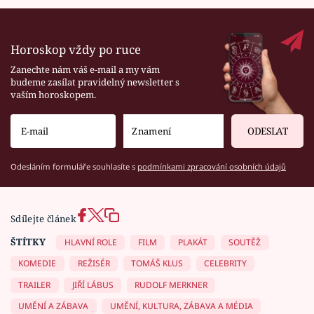
Horoskop vždy po ruce
Zanechte nám váš e-mail a my vám
budeme zasílat pravidelný newsletter s
vaším horoskopem.
ODESLAT
Odesláním formuláře souhlasíte s
podmínkami zpracování osobních údajů
Sdílejte článek
ŠTÍTKY
HLAVNÍ ROLE
FILM
PLAKÁT
SOUTĚŽ
KOMEDIE
REŽISÉR
TOMÁŠ KLUS
CELEBRITY
TRAILER
JIŘÍ LÁBUS
RUDOLF MERKNER
UMĚNÍ A ZÁBAVA
UMĚNÍ, KULTURA, ZÁBAVA A MÉDIA