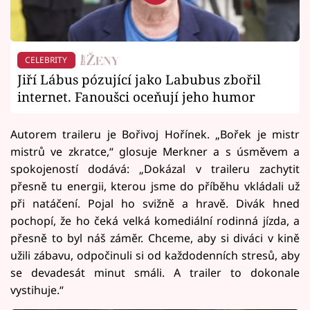
CELEBRITY
Jiří Lábus pózující jako Labubus zbořil
internet. Fanoušci oceňují jeho humor
Autorem traileru je Bořivoj Hořínek. „Bořek je mistr
mistrů ve zkratce,“ glosuje Merkner a s úsměvem a
spokojeností dodává: „Dokázal v traileru zachytit
přesně tu energii, kterou jsme do příběhu vkládali už
při natáčení. Pojal ho svižně a hravě. Divák hned
pochopí, že ho čeká velká komediální rodinná jízda, a
přesně to byl náš záměr. Chceme, aby si diváci v kině
užili zábavu, odpočinuli si od každodenních stresů, aby
se devadesát minut smáli. A trailer to dokonale
vystihuje.“