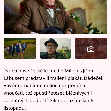
Horoskopy
Sledujte prima+
Filmový festival Karlovy Vary
Pořady
Mámy sobě
Přihlášení
Tvůrci nové české komedie Milion s Jiřím
Lábusem představili trailer i plakát. Dědeček
Sledujte nás
Vavřinec nabídne milion eur prvnímu
vnoučeti, což spustí řetězec bláznivých i
dojemných událostí. Film dorazí do kin 6.
listopadu.