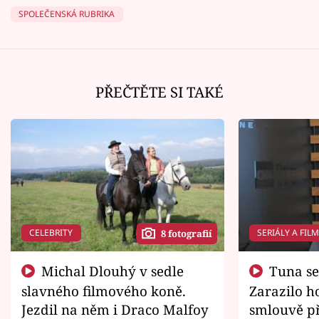
SPOLEČENSKÁ RUBRIKA
PŘEČTĚTE SI TAKÉ
CELEBRITY
SERIÁLY A FIL
8 fotografií
Michal Dlouhý v sedle
Tuna se chtěl vrátit domů.
slavného filmového koně.
Zarazilo ho
Jezdil na něm i Draco Malfoy
smlouvě př