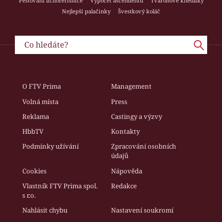
Pěstování lichořeřišnice
Výpočet ascendentu
Tvarohové knedlíky
Nejlepší palačinky
Švestkový koláč
O FTV Prima
Management
Volná místa
Press
Reklama
Castingy a výzvy
HbbTV
Kontakty
Podmínky užívání
Zpracování osobních
údajů
Cookies
Nápověda
Vlastník FTV Prima spol.
Redakce
s r.o.
Nahlásit chybu
Nastavení soukromí