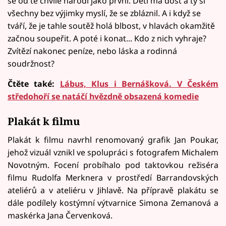
se od té chvíle narodí jako první. Dětí má dost a ty si
všechny bez výjimky myslí, že se zbláznil. A i když se
tváří, že je tahle soutěž holá blbost, v hlavách okamžitě
začnou soupeřit. A poté i konat... Kdo z nich vyhraje?
Zvítězí nakonec peníze, nebo láska a rodinná
soudržnost?
Čtěte také:
Lábus, Klus i Bernášková. V Českém
středohoří se natáčí hvězdně obsazená komedie
Plakát k filmu
Plakát k filmu navrhl renomovaný grafik Jan Poukar,
jehož vizuál vznikl ve spolupráci s fotografem Michalem
Novotným. Focení probíhalo pod taktovkou režiséra
filmu Rudolfa Merknera v prostředí Barrandovských
ateliérů a v ateliéru v Jihlavě. Na přípravě plakátu se
dále podílely kostýmní výtvarnice Simona Zemanová a
maskérka Jana Červenková.