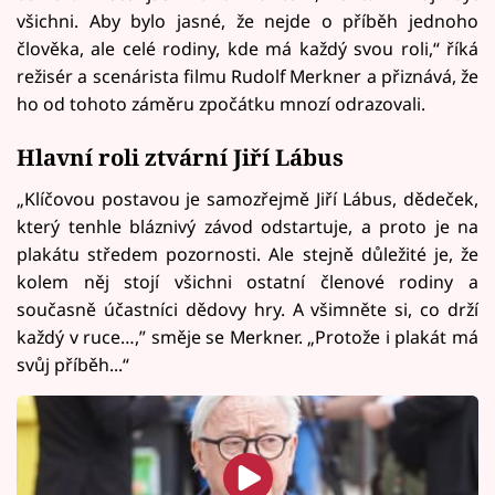
všichni. Aby bylo jasné, že nejde o příběh jednoho
člověka, ale celé rodiny, kde má každý svou roli,“ říká
režisér a scenárista filmu Rudolf Merkner a přiznává, že
ho od tohoto záměru zpočátku mnozí odrazovali.
Hlavní roli ztvární Jiří Lábus
„Klíčovou postavou je samozřejmě Jiří Lábus, dědeček,
který tenhle bláznivý závod odstartuje, a proto je na
plakátu středem pozornosti. Ale stejně důležité je, že
kolem něj stojí všichni ostatní členové rodiny a
současně účastníci dědovy hry. A všimněte si, co drží
každý v ruce…,” směje se Merkner. „Protože i plakát má
svůj příběh...“