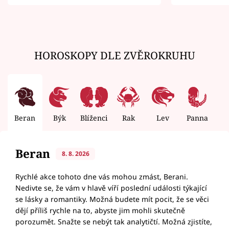
zemřít
HOROSKOPY DLE ZVĚROKRUHU
Beran
Býk
Blíženci
Rak
Lev
Panna
V
Beran
8. 8. 2026
Rychlé akce tohoto dne vás mohou zmást, Berani.
Nedivte se, že vám v hlavě víří poslední události týkající
se lásky a romantiky. Možná budete mít pocit, že se věci
dějí příliš rychle na to, abyste jim mohli skutečně
porozumět. Snažte se nebýt tak analytičtí. Možná zjistíte,