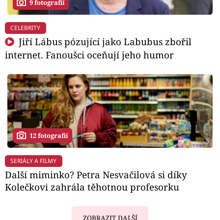
9 fotografií
CELEBRITY
Jiří Lábus pózující jako Labubus zbořil
internet. Fanoušci oceňují jeho humor
12 fotografií
SERIÁLY A FILMY
Další miminko? Petra Nesvačilová si díky
Kolečkovi zahrála těhotnou profesorku
ZOBRAZIT DALŠÍ