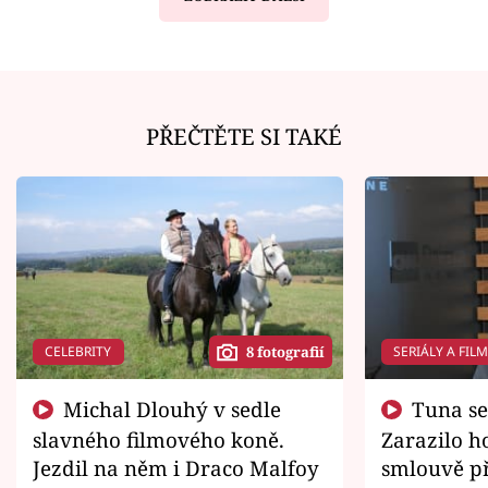
PŘEČTĚTE SI TAKÉ
CELEBRITY
SERIÁLY A FIL
8 fotografií
Michal Dlouhý v sedle
Tuna se chtěl vrátit domů.
slavného filmového koně.
Zarazilo ho
Jezdil na něm i Draco Malfoy
smlouvě př