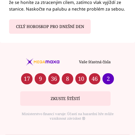
že se honíte za ztraceným cílem, zatímco vlak vyjíždí ze
stanice. Naskočte na palubu a nechte problém za sebou.
CELÝ HOROSKOP PRO DNEŠNÍ DEN
Vaše šťastná čísla
17
9
36
8
10
46
2
ZKUSTE ŠTĚSTÍ
Ministerstvo financí varuje: Účastí na hazardní hře může
vzniknout závislost ⑱