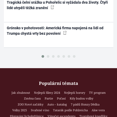
Tragická čelní srážka u Pohořelic si vyžádala dva životy. Čtyři
lidé utrpěli těžká zranění
Grónsko v pohotovosti: Americká firma napojená na lidi od
Trumpa chystá vrty bez povolení
Populární témata
Jak zhubnout
Nejlepší filmy 2024
Nejlepší horory
TV program
Změna času
Partie
Počasí
Kdy budou volby
ZOO Nové začátky
Auto – katalog
7 pádů Honzy Dědka
Volby 2025
Svařené víno
Tatarák podle Pohlreicha
Aloe vera
Pěstování lichořeřišnice
Výpočet ascendentu
Tvarohové knedlíky