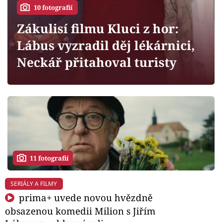
Horoskopy
10 fotografií
Sledujte prima+
Zákulisí filmu Kluci z hor:
Lábus vyzradil děj lékárnici,
Filmový festival Karlovy Vary
Neckář přitahoval turisty
Pořady
Mámy sobě
Přihlášení
11 fotografií
Sledujte nás
SERIÁLY A FILMY
prima+ uvede novou hvězdně
obsazenou komedii Milion s Jiřím