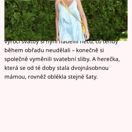
Horoskopy
Herečka Míša Tomešová (35) je s manželem
Sledujte prima+
Romanem (38) šťastná již patnáct let, z čehož
Filmový festival Karlovy Vary
deset jsou manželé. A právě k desetiletému
výročí svatby si nyní nadělili něco, co tehdy
Pořady
během obřadu neudělali – konečně si
společně vyměnili svatební sliby. A herečka,
Mámy sobě
která se od té doby stala dvojnásobnou
mámou, rovněž oblékla stejné šaty.
Přihlášení
Sledujte nás