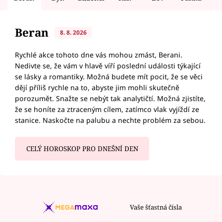
Beran
8. 8. 2026
Rychlé akce tohoto dne vás mohou zmást, Berani.
Nedivte se, že vám v hlavě víří poslední události týkající
se lásky a romantiky. Možná budete mít pocit, že se věci
dějí příliš rychle na to, abyste jim mohli skutečně
porozumět. Snažte se nebýt tak analytičtí. Možná zjistíte,
že se honíte za ztraceným cílem, zatímco vlak vyjíždí ze
stanice. Naskočte na palubu a nechte problém za sebou.
CELÝ HOROSKOP PRO DNEŠNÍ DEN
Vaše šťastná čísla