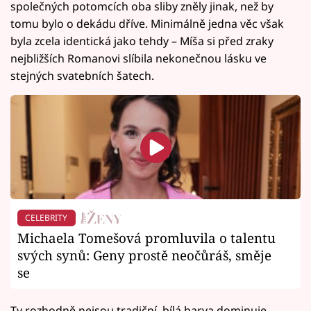
společných potomcích oba sliby zněly jinak, než by
tomu bylo o dekádu dříve. Minimálně jedna věc však
byla zcela identická jako tehdy – Míša si před zraky
nejbližších Romanovi slíbila nekonečnou lásku ve
stejných svatebních šatech.
CELEBRITY
Michaela Tomešová promluvila o talentu
svých synů: Geny prostě neočůráš, směje
se
Ty rozhodně nejsou tradiční, bílá barva dominuje