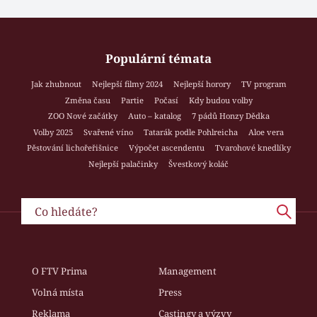
Populární témata
Jak zhubnout
Nejlepší filmy 2024
Nejlepší horory
TV program
Změna času
Partie
Počasí
Kdy budou volby
ZOO Nové začátky
Auto – katalog
7 pádů Honzy Dědka
Volby 2025
Svařené víno
Tatarák podle Pohlreicha
Aloe vera
Pěstování lichořeřišnice
Výpočet ascendentu
Tvarohové knedlíky
Nejlepší palačinky
Švestkový koláč
O FTV Prima
Management
Volná místa
Press
Reklama
Castingy a výzvy