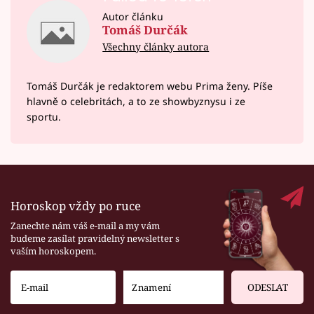
Autor článku
Tomáš Durčák
Všechny články autora
Tomáš Durčák je redaktorem webu Prima ženy. Píše
hlavně o celebritách, a to ze showbyznysu i ze
sportu.
Horoskop vždy po ruce
Zanechte nám váš e-mail a my vám
budeme zasílat pravidelný newsletter s
vaším horoskopem.
ODESLAT