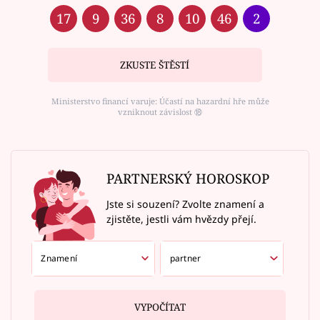
17
9
36
8
10
46
2
ZKUSTE ŠTĚSTÍ
Ministerstvo financí varuje: Účastí na hazardní hře může
vzniknout závislost ⑱
PARTNERSKÝ HOROSKOP
Jste si souzení? Zvolte znamení a
zjistěte, jestli vám hvězdy přejí.
VYPOČÍTAT