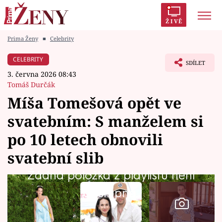
ŽIVĚ
Prima Ženy
■
Celebrity
Trendy:
Polabí
Inspekce
Prostřeno!
AYTO?
CELEBRITY
SDÍLET
Módní alarm
Zrádci
Proměny
3. června 2026 08:43
Tomáš Durčák
Míša Tomešová opět ve
svatebním: S manželem si
Témata
po 10 letech obnovili
Celebrity
svatební slib
Žádná položka z playlistu není
Vztahy
dostupná.
Seriály