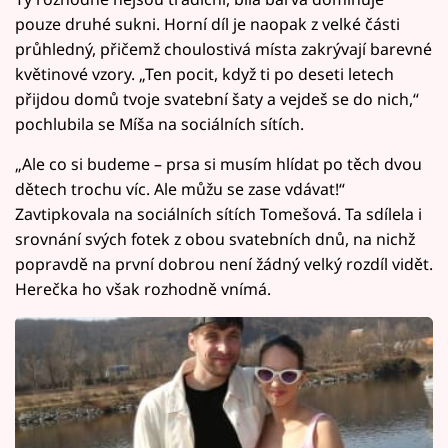
pouze druhé sukni. Horní díl je naopak z velké části
průhledný, přičemž choulostivá místa zakrývají barevné
květinové vzory. „Ten pocit, když ti po deseti letech
přijdou domů tvoje svatební šaty a vejdeš se do nich,“
pochlubila se Míša na sociálních sítích.
„Ale co si budeme – prsa si musím hlídat po těch dvou
dětech trochu víc. Ale můžu se zase vdávat!“
Zavtipkovala na sociálních sítích Tomešová. Ta sdílela i
srovnání svých fotek z obou svatebních dnů, na nichž
popravdě na první dobrou není žádný velký rozdíl vidět.
Herečka ho však rozhodně vnímá.