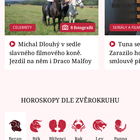
CELEBRITY
SERIÁLY A FIL
8 fotografií
Michal Dlouhý v sedle
Tuna se chtěl vrátit domů.
slavného filmového koně.
Zarazilo ho
Jezdil na něm i Draco Malfoy
smlouvě př
zemřít
HOROSKOPY DLE ZVĚROKRUHU
Beran
Býk
Blíženci
Rak
Lev
Panna
V