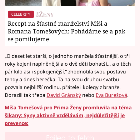
CELEBRITY
Recept na šťastné manželství Míši a
Romana Tomešových: Pohádáme se a pak
se pomilujeme
„O deset let starší, o jednoho manžela šťastnější, o tři
roky kojení naplněnější a o dvě děti bohatší… a o těch
pár kilo asi i spokojenější,“ zhodnotila svou postavu
tehdy a dnes herečka. Ta na svou druhou svatbu
pozvala nejbližší rodinu, přátele i kolegy z branže.
Dorazili tak třeba
David Gránský
nebo
Eva Burešová
.
Míša Tomešová pro Prima Ženy promluvila na téma
šikany: Syny aktivně vzdělávám, nejdůležitější je
prevence:
Failed to fetch