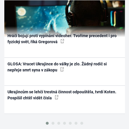
Hráči bojují proti vypínání videoher. Tvoříme precedent i pro
fyzický svět, říká Gregorová
GLOSA: Vracet Ukrajince do války je zlo. Žádný rodič si
nepřeje smrt syna v zákopu
Ukrajincům se lehčí trestná činnost odpouštěla, tvrdí Koten.
Pospíšil chtěl vidět čísla