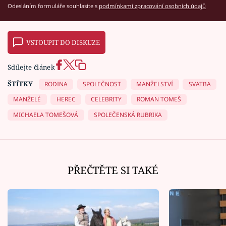
Odesláním formuláře souhlasíte s
podmínkami zpracování osobních údajů
VSTOUPIT DO DISKUZE
Sdílejte článek
ŠTÍTKY
RODINA
SPOLEČNOST
MANŽELSTVÍ
SVATBA
MANŽELÉ
HEREC
CELEBRITY
ROMAN TOMEŠ
MICHAELA TOMEŠOVÁ
SPOLEČENSKÁ RUBRIKA
PŘEČTĚTE SI TAKÉ