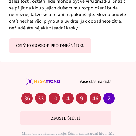
záležitosti, ostatní lidé mohou být ve víru zmatku. Snažit
se přijít na kloub jejich duševnímu rozpoložení bude
nemožné, takže se o to ani nepokoušejte. Možná budete
chtít nechat věci plynout a uvidíte, jak dopadnete zítra,
než uděláte nějaké zásadní kroky.
CELÝ HOROSKOP PRO DNEŠNÍ DEN
Vaše šťastná čísla
36
33
10
4
9
46
2
ZKUSTE ŠTĚSTÍ
Ministerstvo financí varuje: Účastí na hazardní hře může