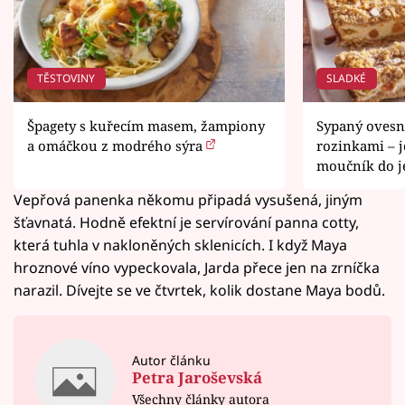
TĚSTOVINY
SLADKÉ
Špagety s kuřecím masem, žampiony
Sypaný ovesn
a omáčkou z modrého sýra
rozinkami – 
moučník do 
Vepřová panenka někomu připadá vysušená, jiným
šťavnatá. Hodně efektní je servírování panna cotty,
která tuhla v nakloněných sklenicích. I když Maya
hroznové víno vypeckovala, Jarda přece jen na zrníčka
narazil. Dívejte se ve čtvrtek, kolik dostane Maya bodů.
Autor článku
Petra Jaroševská
Všechny články autora