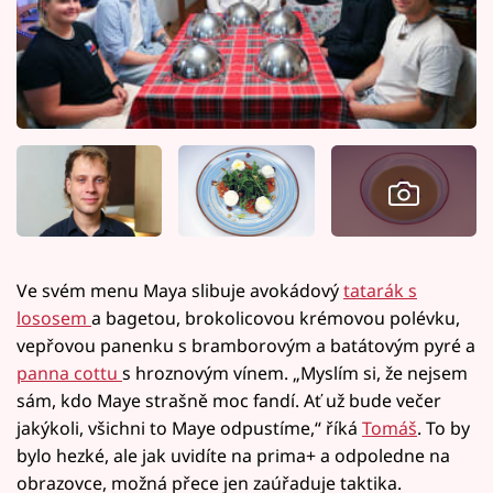
Ve svém menu Maya slibuje avokádový
tatarák s
lososem
a bagetou, brokolicovou krémovou polévku,
vepřovou panenku s bramborovým a batátovým pyré a
panna cottu
s hroznovým vínem. „Myslím si, že nejsem
sám, kdo Maye strašně moc fandí. Ať už bude večer
jakýkoli, všichni to Maye odpustíme,“ říká
Tomáš
. To by
bylo hezké, ale jak uvidíte na prima+ a odpoledne na
obrazovce, možná přece jen zaúřaduje taktika.