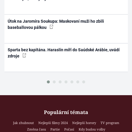
Útok na Jaromíra Soukupa: Maskovaní muži ho zbili
baseballovou pálkou
Sparta bez kapitána. Haraslín míří do Saúdské Arábie, uvádí
zdroje
Populární témata
Jak zhubnout
Nejlepší filmy 2024
Nejlepší horory
TV program
Změna času
Partie
Počasí
Kdy budou volby