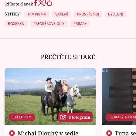
Sdílejte článek
ŠTÍTKY
FTV PRIMA
VAŘENÍ
PROSTŘENO!
BYDLENÍ
BOXERKA
PREMIÉROVÉ DÍLY
PRIMA+
PŘEČTĚTE SI TAKÉ
CELEBRITY
SERIÁLY A FIL
8 fotografií
Michal Dlouhý v sedle
Tuna se chtěl vrátit domů.