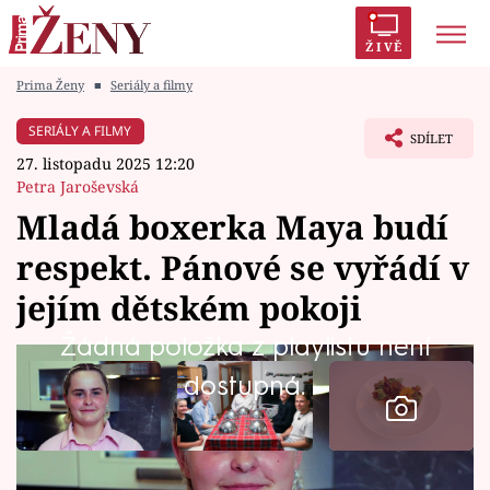
ŽIVĚ
Prima Ženy
■
Seriály a filmy
Trendy:
Polabí
Inspekce
Prostřeno!
AYTO?
SERIÁLY A FILMY
SDÍLET
Módní alarm
Zrádci
Proměny
27. listopadu 2025 12:20
Petra Jaroševská
Mladá boxerka Maya budí
respekt. Pánové se vyřádí v
Témata
jejím dětském pokoji
Celebrity
Žádná položka z playlistu není
dostupná.
Vztahy
Seriály