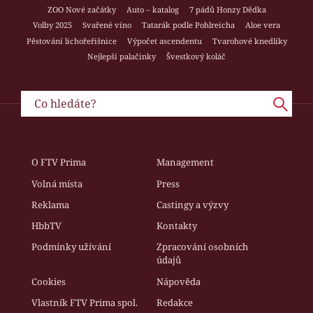
ZOO Nové začátky
Auto – katalog
7 pádů Honzy Dědka
Volby 2025
Svařené víno
Tatarák podle Pohlreicha
Aloe vera
Pěstování lichořeřišnice
Výpočet ascendentu
Tvarohové knedlíky
Nejlepší palačinky
Švestkový koláč
O FTV Prima
Management
Volná místa
Press
Reklama
Castingy a výzvy
HbbTV
Kontakty
Podmínky užívání
Zpracování osobních
údajů
Cookies
Nápověda
Vlastník FTV Prima spol.
Redakce