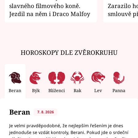
slavného filmového koně.
Zarazilo ho
Jezdil na něm i Draco Malfoy
smlouvě př
zemřít
HOROSKOPY DLE ZVĚROKRUHU
Beran
Býk
Blíženci
Rak
Lev
Panna
V
Beran
7. 8. 2026
Je velmi pravděpodobné, že nejlepším řešením je dnes
jednoduše se vzdát kontroly, Berani. Pokud jde o srdeční