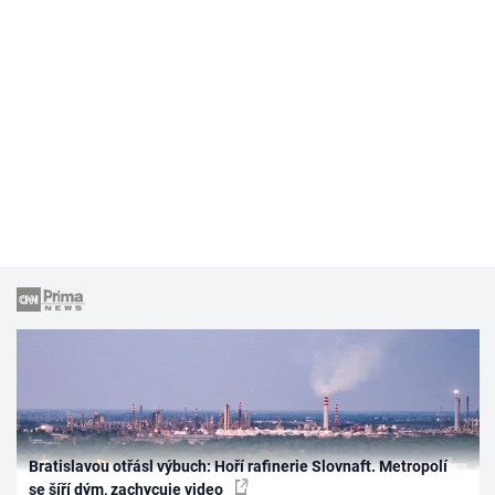
Bratislavou otřásl výbuch: Hoří rafinerie Slovnaft. Metropolí
se šíří dým, zachycuje video