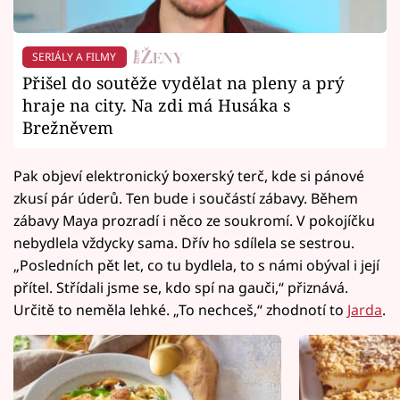
SERIÁLY A FILMY
Přišel do soutěže vydělat na pleny a prý
hraje na city. Na zdi má Husáka s
Brežněvem
Pak objeví elektronický boxerský terč, kde si pánové
zkusí pár úderů. Ten bude i součástí zábavy. Během
zábavy Maya prozradí i něco ze soukromí. V pokojíčku
nebydlela vždycky sama. Dřív ho sdílela se sestrou.
„Posledních pět let, co tu bydlela, to s námi obýval i její
přítel. Střídali jsme se, kdo spí na gauči,“ přiznává.
Určitě to neměla lehké. „To nechceš,“ zhodnotí to
Jarda
.