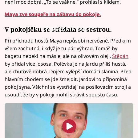
není moc dobrá. „To se vsákne,“ prohlásí s klidem.
Maya zve soupeře na zábavu do pokoje.
Failed to fetch
V pokojíčku se střídala se sestrou.
Při příchodu hostů Maya nepůsobí nervózně. Předkrm
všem zachutná, i když je tu pár výhrad. Tomáš by
bagetu nepekl na másle, ale na olivovém oleji.
Štěpán
by přidal více lososa. Polévka je na Jardu příliš hustá,
ale chuťově dobrá. Dojem vylepší domácí slanina. Před
hlavním chodem se jde šmejdit. Jardovi to připomíná
pokoj syna. Všichni se vystřídají na posilovacím stroji a
usoudí, že by v pokoji mohli strávit spoustu času.