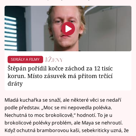
SERIÁLY A FILMY
Štěpán pořídil kočce záchod za 12 tisíc
korun. Místo zásuvek má přitom trčící
dráty
Mladá kuchařka se snaží, ale některé věci se nedaří
podle představ. „Moc se mi nepovedla polévka.
Nechutná to moc brokolicově,“ hodnotí. To je u
brokolicové polévky problém, ale Maya se nehroutí.
Když ochutná bramborovou kaši, sebekriticky uzná, že