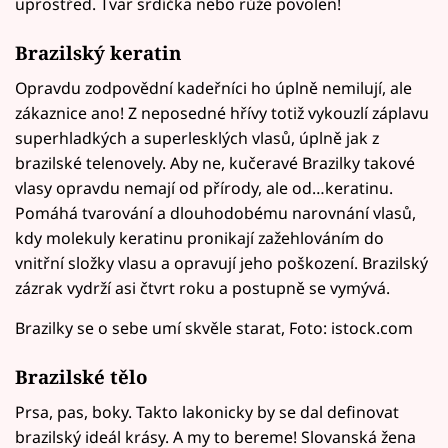
uprostřed. Tvar srdíčka nebo růže povolen!
Brazilský keratin
Opravdu zodpovědní kadeřníci ho úplně nemilují, ale
zákaznice ano! Z neposedné hřívy totiž vykouzlí záplavu
superhladkých a superlesklých vlasů, úplně jak z
brazilské telenovely. Aby ne, kučeravé Brazilky takové
vlasy opravdu nemají od přírody, ale od…keratinu.
Pomáhá tvarování a dlouhodobému narovnání vlasů,
kdy molekuly keratinu pronikají zažehlováním do
vnitřní složky vlasu a opravují jeho poškození. Brazilský
zázrak vydrží asi čtvrt roku a postupně se vymývá.
Brazilky se o sebe umí skvěle starat, Foto: istock.com
Brazilské tělo
Prsa, pas, boky. Takto lakonicky by se dal definovat
brazilský ideál krásy. A my to bereme! Slovanská žena