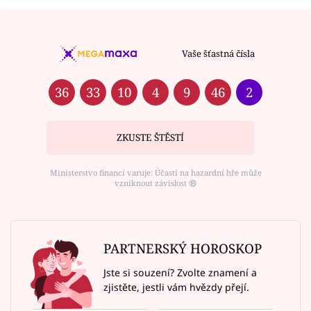
Vaše šťastná čísla
36
33
10
4
9
46
2
ZKUSTE ŠTĚSTÍ
Ministerstvo financí varuje: Účastí na hazardní hře může
vzniknout závislost ⑱
PARTNERSKÝ HOROSKOP
Jste si souzení? Zvolte znamení a
zjistěte, jestli vám hvězdy přejí.