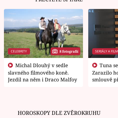
CELEBRITY
SERIÁLY A FIL
8 fotografií
Michal Dlouhý v sedle
Tuna se chtěl vrátit domů.
slavného filmového koně.
Zarazilo ho
Jezdil na něm i Draco Malfoy
smlouvě př
zemřít
HOROSKOPY DLE ZVĚROKRUHU