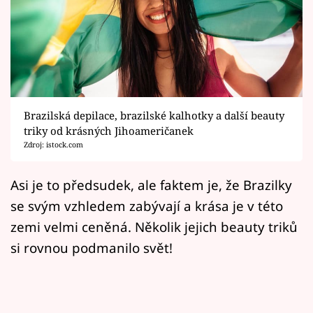
Horoskopy
Sledujte prima+
Filmový festival Karlovy Vary
Pořady
Brazilská depilace, brazilské kalhotky a další beauty
triky od krásných Jihoameričanek
Mámy sobě
Zdroj: istock.com
Přihlášení
Asi je to předsudek, ale faktem je, že Brazilky
se svým vzhledem zabývají a krása je v této
zemi velmi ceněná. Několik jejich beauty triků
Sledujte nás
si rovnou podmanilo svět!