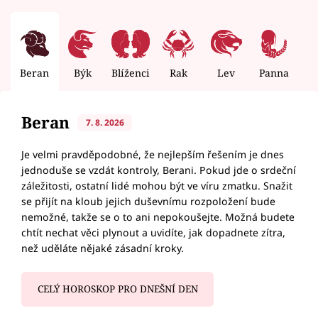
Beran
Býk
Blíženci
Rak
Lev
Panna
V
Beran
7. 8. 2026
Je velmi pravděpodobné, že nejlepším řešením je dnes
jednoduše se vzdát kontroly, Berani. Pokud jde o srdeční
záležitosti, ostatní lidé mohou být ve víru zmatku. Snažit
se přijít na kloub jejich duševnímu rozpoložení bude
nemožné, takže se o to ani nepokoušejte. Možná budete
chtít nechat věci plynout a uvidíte, jak dopadnete zítra,
než uděláte nějaké zásadní kroky.
CELÝ HOROSKOP PRO DNEŠNÍ DEN