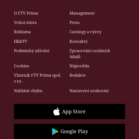
O FTV Prima
Management
Volná místa
Press
Reklama
Castingy a výzvy
HbbTV
Kontakty
Podmínky užívání
Zpracování osobních
údajů
Cookies
Nápověda
Vlastník FTV Prima spol.
Redakce
s r.o.
Nahlásit chybu
Nastavení soukromí
App Store
Google Play