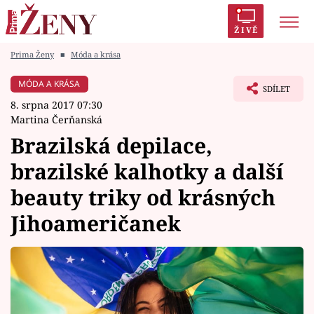
ŽIVĚ
Prima Ženy
■
Móda a krása
Trendy:
Polabí
Inspekce
Prostřeno!
AYTO?
MÓDA A KRÁSA
SDÍLET
Módní alarm
Zrádci
Proměny
8. srpna 2017 07:30
Martina Čerňanská
Brazilská depilace,
brazilské kalhotky a další
Témata
beauty triky od krásných
Celebrity
Jihoameričanek
Vztahy
Seriály