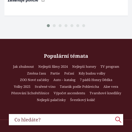
Populární témata
Jak zhubnout
Nejlepší filmy 2024
Nejlepší horory
TV program
Změna času
Partie
Počasí
Kdy budou volby
ZOO Nové začátky
Auto – katalog
7 pádů Honzy Dědka
Volby 2025
Svařené víno
Tatarák podle Pohlreicha
Aloe vera
Pěstování lichořeřišnice
Výpočet ascendentu
Tvarohové knedlíky
Nejlepší palačinky
Švestkový koláč