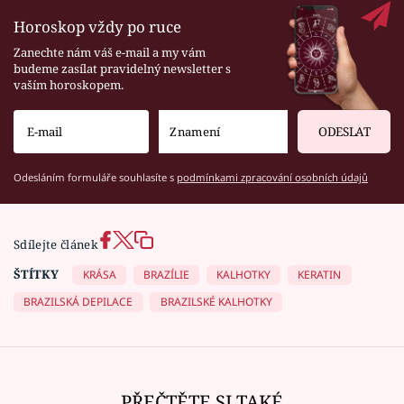
Horoskop vždy po ruce
Zanechte nám váš e-mail a my vám
budeme zasílat pravidelný newsletter s
vaším horoskopem.
ODESLAT
Odesláním formuláře souhlasíte s
podmínkami zpracování osobních údajů
Sdílejte článek
ŠTÍTKY
KRÁSA
BRAZÍLIE
KALHOTKY
KERATIN
BRAZILSKÁ DEPILACE
BRAZILSKÉ KALHOTKY
PŘEČTĚTE SI TAKÉ