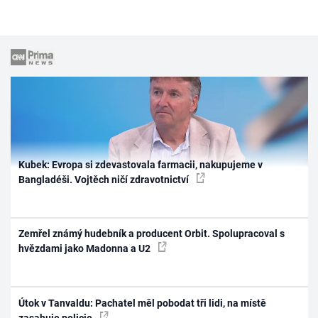
Kubek: Evropa si zdevastovala farmacii, nakupujeme v
Bangladéši. Vojtěch ničí zdravotnictví
Zemřel známý hudebník a producent Orbit. Spolupracoval s
hvězdami jako Madonna a U2
Útok v Tanvaldu: Pachatel měl pobodat tři lidi, na místě
zasahuje policie