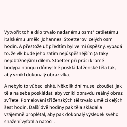
Vytvořit tohle dílo trvalo nadanému osmtřicetiletému
italskému umělci Johannesi Stoetterovi celých osm
hodin. A přestože už předtím byl velmi úspěšný, vypadá
to, že vlk bude jeho zatím nejúspěšnějším (a taky
nejobtížnějším) dílem. Stoetter při práci kromě
bodypaintingu i důmyslně poskládal ženské těla tak,
aby vznikl dokonalý obraz vlka.
A nebylo to vůbec lehké. Několik dní musel zkoušet, jak
těla na sebe poskládat, aby vznikl opravdu reálný obraz
zvířete. Pomalování tří ženských těl trvalo umělci celých
šest hodin. Další dvě hodiny pak těla skládal a
vzájemně proplétal, aby pak dokonalý výsledek svého
snažení vyfotil a natočil.