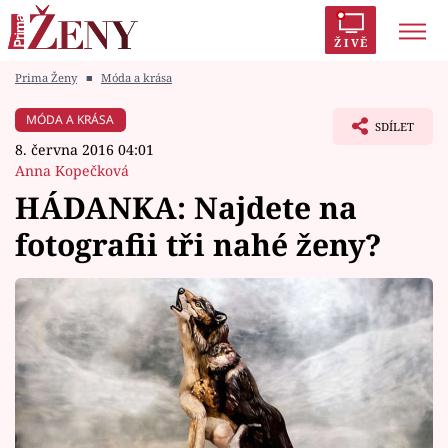
ŽIVĚ
Prima Ženy
■
Móda a krása
Trendy:
Polabí
Inspekce
Prostřeno!
AYTO?
MÓDA A KRÁSA
SDÍLET
Módní alarm
Zrádci
Proměny
8. června 2016 04:01
Anna Kopečková
HÁDANKA: Najdete na
fotografii tři nahé ženy?
Témata
Celebrity
Vztahy
Seriály