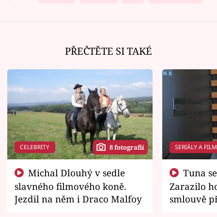
PŘEČTĚTE SI TAKÉ
CELEBRITY
SERIÁLY A FIL
8 fotografií
Michal Dlouhý v sedle
Tuna se chtěl vrátit domů.
slavného filmového koně.
Zarazilo ho
Jezdil na něm i Draco Malfoy
smlouvě př
zemřít