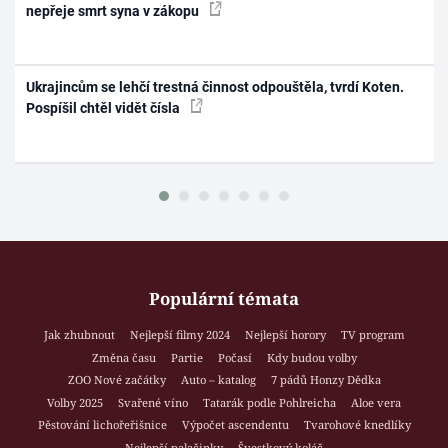
nepřeje smrt syna v zákopu
Ukrajincům se lehčí trestná činnost odpouštěla, tvrdí Koten.
Pospíšil chtěl vidět čísla
Populární témata
Jak zhubnout
Nejlepší filmy 2024
Nejlepší horory
TV program
Změna času
Partie
Počasí
Kdy budou volby
ZOO Nové začátky
Auto – katalog
7 pádů Honzy Dědka
Volby 2025
Svařené víno
Tatarák podle Pohlreicha
Aloe vera
Pěstování lichořeřišnice
Výpočet ascendentu
Tvarohové knedlíky
Nejlepší palačinky
Švestkový koláč