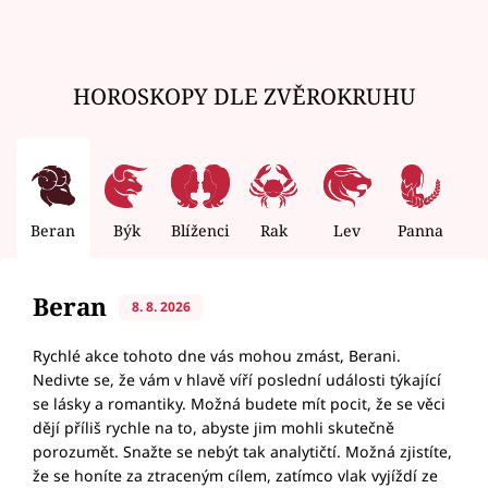
HOROSKOPY DLE ZVĚROKRUHU
Beran
Býk
Blíženci
Rak
Lev
Panna
V
Beran
8. 8. 2026
Rychlé akce tohoto dne vás mohou zmást, Berani.
Nedivte se, že vám v hlavě víří poslední události týkající
se lásky a romantiky. Možná budete mít pocit, že se věci
dějí příliš rychle na to, abyste jim mohli skutečně
porozumět. Snažte se nebýt tak analytičtí. Možná zjistíte,
že se honíte za ztraceným cílem, zatímco vlak vyjíždí ze