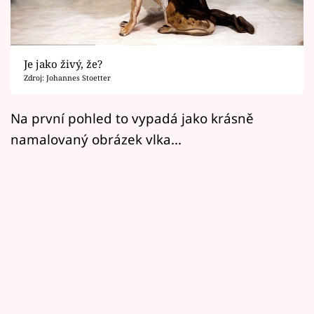
Horoskopy
Sledujte prima+
Je jako živý, že?
Filmový festival Karlovy Vary
Zdroj: Johannes Stoetter
Pořady
Na první pohled to vypadá jako krásně
namalovaný obrázek vlka...
Mámy sobě
Přihlášení
Sledujte nás