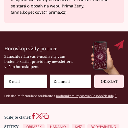
se stará o obsah na webu Prima Ženy.
(anna.kopeckova@iprima.cz)
Horoskop vždy po ruce
Zanechte nám váš e-mail a my vám
budeme zasílat pravidelný newsletter s
vaším horoskopem.
ODESLAT
Odesláním formuláře souhlasíte s
podmínkami zpracování osobních údajů
Sdílejte článek
ŠTÍTKY
OBRÁZEK
HÁDANKY
KVÍZ
BODYPAINTING