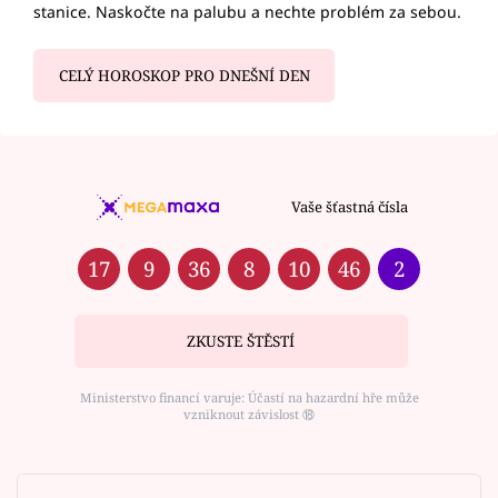
stanice. Naskočte na palubu a nechte problém za sebou.
CELÝ HOROSKOP PRO DNEŠNÍ DEN
Vaše šťastná čísla
17
9
36
8
10
46
2
ZKUSTE ŠTĚSTÍ
Ministerstvo financí varuje: Účastí na hazardní hře může
vzniknout závislost ⑱