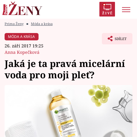
ŽIVĚ
Prima Ženy
■
Móda a krása
Trendy:
Polabí
Inspekce
Prostřeno!
AYTO?
MÓDA A KRÁSA
SDÍLET
Módní alarm
Zrádci
Proměny
26. září 2017 19:25
Anna Kopečková
Jaká je ta pravá micelární
voda pro moji pleť?
Témata
Celebrity
Vztahy
Seriály