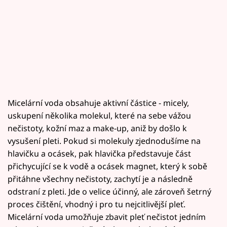
Micelární voda obsahuje aktivní částice - micely,
uskupení několika molekul, které na sebe vážou
nečistoty, kožní maz a make-up, aniž by došlo k
vysušení pleti. Pokud si molekuly zjednodušíme na
hlavičku a ocásek, pak hlavička představuje část
přichycující se k vodě a ocásek magnet, který k sobě
přitáhne všechny nečistoty, zachytí je a následně
odstraní z pleti. Jde o velice účinný, ale zároveň šetrný
proces čištění, vhodný i pro tu nejcitlivější pleť.
Micelární voda umožňuje zbavit pleť nečistot jedním