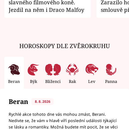
slavného filmového koně.
Zarazilo ho
Jezdil na něm i Draco Malfoy
smlouvě př
zemřít
HOROSKOPY DLE ZVĚROKRUHU
Beran
Býk
Blíženci
Rak
Lev
Panna
V
Beran
8. 8. 2026
Rychlé akce tohoto dne vás mohou zmást, Berani.
Nedivte se, že vám v hlavě víří poslední události týkající
se lásky a romantiky. Možná budete mít pocit, že se věci