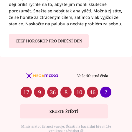
dějí příliš rychle na to, abyste jim mohli skutečně
porozumět. Snažte se nebýt tak analytičtí. Možná zjistíte,
že se honíte za ztraceným cílem, zatímco vlak vyjíždí ze
stanice. Naskočte na palubu a nechte problém za sebou.
CELÝ HOROSKOP PRO DNEŠNÍ DEN
Vaše šťastná čísla
17
9
36
8
10
46
2
ZKUSTE ŠTĚSTÍ
Ministerstvo financí varuje: Účastí na hazardní hře může
vzniknout závislost ⑱