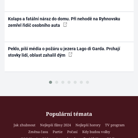
Kolaps a fatální náraz do domu. Při nehodě na Ryhnovsku
zemřel řidič osobního auta
Peklo, píší média o požáru u jezera Lago di Garda. Prchají
stovky lidí, oblast zahalil dým
Populární témata
Jak zhubnout
Nejlepší filmy 2024
Nejlepší horory
TV program
Změna času
Partie
Počasí
Kdy budou volby