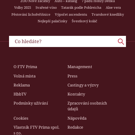
ZOO Nové začátky
Auto – katalog
7 pádů Honzy Dědka
Volby 2025
Svařené víno
Tatarák podle Pohlreicha
Aloe vera
Pěstování lichořeřišnice
Výpočet ascendentu
Tvarohové knedlíky
Nejlepší palačinky
Švestkový koláč
O FTV Prima
Management
Volná místa
Press
Reklama
Castingy a výzvy
HbbTV
Kontakty
Podmínky užívání
Zpracování osobních
údajů
Cookies
Nápověda
Vlastník FTV Prima spol.
Redakce
s r.o.