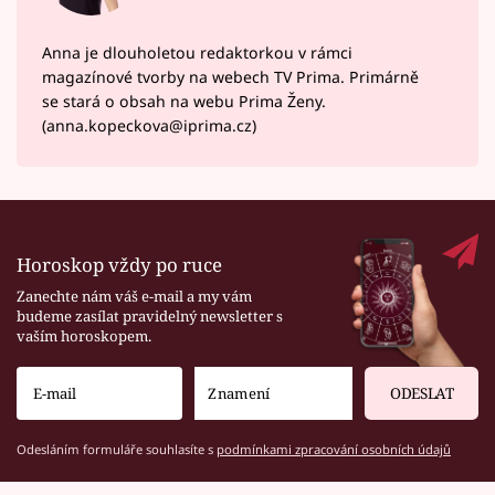
Anna je dlouholetou redaktorkou v rámci
magazínové tvorby na webech TV Prima. Primárně
se stará o obsah na webu Prima Ženy.
(anna.kopeckova@iprima.cz)
Horoskop vždy po ruce
Zanechte nám váš e-mail a my vám
budeme zasílat pravidelný newsletter s
vaším horoskopem.
ODESLAT
Odesláním formuláře souhlasíte s
podmínkami zpracování osobních údajů