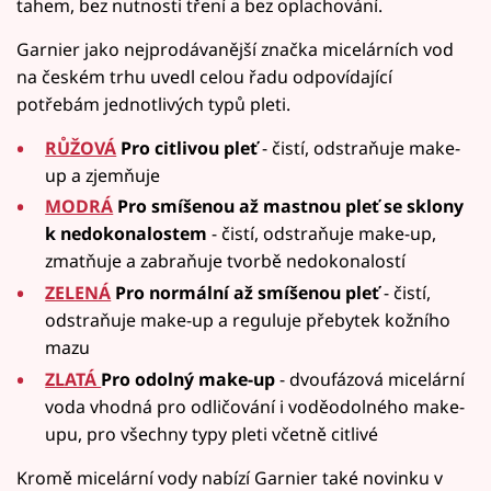
tahem, bez nutnosti tření a bez oplachování.
Garnier jako nejprodávanější značka micelárních vod
na českém trhu uvedl celou řadu odpovídající
potřebám jednotlivých typů pleti.
RŮŽOVÁ
Pro citlivou pleť
- čistí, odstraňuje make-
up a zjemňuje
MODRÁ
Pro smíšenou až mastnou pleť se sklony
k nedokonalostem
- čistí, odstraňuje make-up,
zmatňuje a zabraňuje tvorbě nedokonalostí
ZELENÁ
Pro normální až smíšenou pleť
- čistí,
odstraňuje make-up a reguluje přebytek kožního
mazu
ZLATÁ
Pro odolný make-up
- dvoufázová micelární
voda vhodná pro odličování i voděodolného make-
upu, pro všechny typy pleti včetně citlivé
Kromě micelární vody nabízí Garnier také novinku v