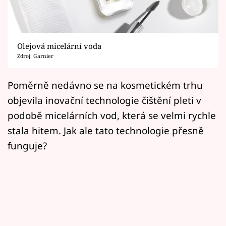
Horoskopy
Sledujte prima+
Olejová micelární voda
Filmový festival Karlovy Vary
Zdroj: Garnier
Pořady
Poměrně nedávno se na kosmetickém trhu
objevila inovační technologie čištění pleti v
Mámy sobě
podobě micelárních vod, která se velmi rychle
stala hitem. Jak ale tato technologie přesně
Přihlášení
funguje?
Sledujte nás