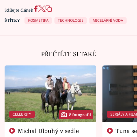
Sdílejte článek
ŠTÍTKY
KOSMETIKA
TECHNOLOGIE
MICELÁRNÍ VODA
PŘEČTĚTE SI TAKÉ
CELEBRITY
SERIÁLY A FIL
8 fotografií
Michal Dlouhý v sedle
Tuna se chtěl vrátit domů.