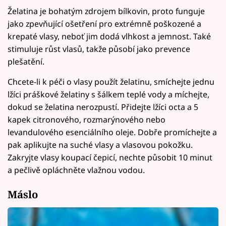
Želatina je bohatým zdrojem bílkovin, proto funguje
jako zpevňující ošetření pro extrémně poškozené a
krepaté vlasy, neboť jim dodá vlhkost a jemnost. Také
stimuluje růst vlasů, takže působí jako prevence
plešatění.
Chcete-li k péči o vlasy použít želatinu, smíchejte jednu
lžíci práškové želatiny s šálkem teplé vody a míchejte,
dokud se želatina nerozpustí. Přidejte lžíci octa a 5
kapek citronového, rozmarýnového nebo
levandulového esenciálního oleje. Dobře promíchejte a
pak aplikujte na suché vlasy a vlasovou pokožku.
Zakryjte vlasy koupací čepicí, nechte působit 10 minut
a pečlivě opláchněte vlažnou vodou.
Máslo