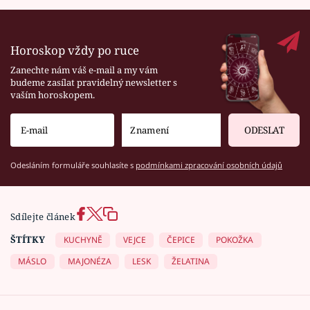
Horoskop vždy po ruce
Zanechte nám váš e-mail a my vám
budeme zasílat pravidelný newsletter s
vaším horoskopem.
ODESLAT
Odesláním formuláře souhlasíte s
podmínkami zpracování osobních údajů
Sdílejte článek
ŠTÍTKY
KUCHYNĚ
VEJCE
ČEPICE
POKOŽKA
MÁSLO
MAJONÉZA
LESK
ŽELATINA