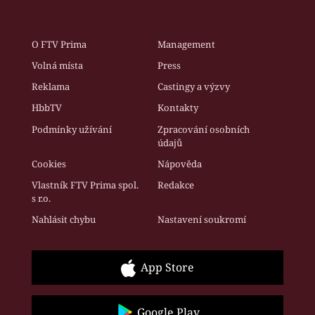
O FTV Prima
Management
Volná místa
Press
Reklama
Castingy a výzvy
HbbTV
Kontakty
Podmínky užívání
Zpracování osobních
údajů
Cookies
Nápověda
Vlastník FTV Prima spol.
Redakce
s r.o.
Nahlásit chybu
Nastavení soukromí
App Store
Google Play