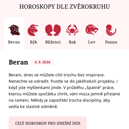
HOROSKOPY DLE ZVĚROKRUHU
Beran
Býk
Blíženci
Rak
Lev
Panna
V
Beran
6. 8. 2026
Berani, dnes se můžete cítit trochu bez inspirace.
Nenechte se odradit. Pusťte se do jakéhokoli projektu, i
když jste myšlenkami jinde. V průběhu „špatné“ práce,
kterou můžete zpočátku chrlit, vám múza jemně přistane
na rameni. Někdy je zapotřebí trocha disciplíny, aby
vedla ke slastné odměně.
CELÝ HOROSKOP PRO DNEŠNÍ DEN