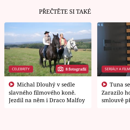
PŘEČTĚTE SI TAKÉ
CELEBRITY
SERIÁLY A FIL
8 fotografií
Michal Dlouhý v sedle
Tuna se chtěl vrátit domů.
slavného filmového koně.
Zarazilo ho
Jezdil na něm i Draco Malfoy
smlouvě př
zemřít