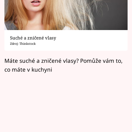
Horoskopy
Sledujte prima+
Filmový festival Karlovy Vary
Suché a zničené vlasy
Pořady
Zdroj: Thinkstock
Mámy sobě
Máte suché a zničené vlasy? Pomůže vám to,
co máte v kuchyni
Přihlášení
Sledujte nás