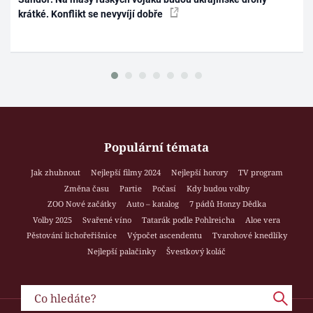
krátké. Konflikt se nevyvíjí dobře
Populární témata
Jak zhubnout
Nejlepší filmy 2024
Nejlepší horory
TV program
Změna času
Partie
Počasí
Kdy budou volby
ZOO Nové začátky
Auto – katalog
7 pádů Honzy Dědka
Volby 2025
Svařené víno
Tatarák podle Pohlreicha
Aloe vera
Pěstování lichořeřišnice
Výpočet ascendentu
Tvarohové knedlíky
Nejlepší palačinky
Švestkový koláč