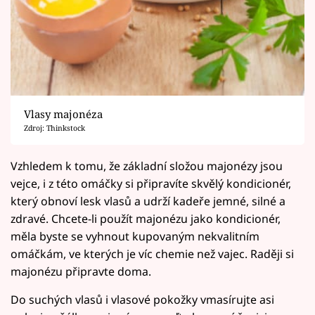
Vlasy majonéza
Zdroj: Thinkstock
Vzhledem k tomu, že základní složou majonézy jsou
vejce, i z této omáčky si připravíte skvělý kondicionér,
který obnoví lesk vlasů a udrží kadeře jemné, silné a
zdravé. Chcete-li použít majonézu jako kondicionér,
měla byste se vyhnout kupovaným nekvalitním
omáčkám, ve kterých je víc chemie než vajec. Raději si
majonézu připravte doma.
Do suchých vlasů i vlasové pokožky vmasírujte asi