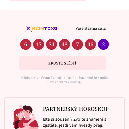
Vaše šťastná čísla
6
15
34
48
7
46
2
ZKUSTE ŠTĚSTÍ
Ministerstvo financí varuje: Účastí na hazardní hře může
vzniknout závislost ⑱
PARTNERSKÝ HOROSKOP
Jste si souzení? Zvolte znamení a
zjistěte, jestli vám hvězdy přejí.