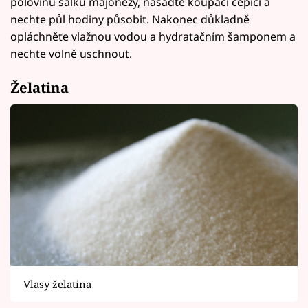
polovinu šálku majonézy, nasaďte koupací čepici a
nechte půl hodiny působit. Nakonec důkladně
opláchněte vlažnou vodou a hydratačním šamponem a
nechte volně uschnout.
Želatina
Vlasy želatina