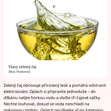
Vlasy zelený čaj
Zdroj: Thinkstock
Zelený čaj obnovuje přirozený lesk a pomáhá odstranit
elektrizování. Oplach si připravíte jednoduše – do
džbánu nalijte horkou vodu a vložte tři čajové sáčky.
Nechte louhovat, dokud se voda neochladí na
pokojovou teplotu. Oplach používejte až po šamponu,