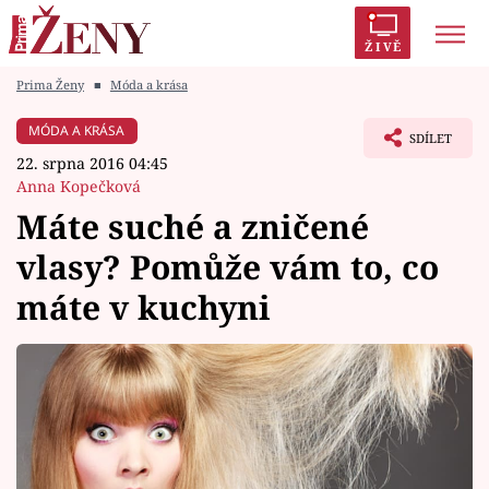
ŽIVĚ
Prima Ženy
■
Móda a krása
Trendy:
Polabí
Inspekce
Prostřeno!
AYTO?
MÓDA A KRÁSA
SDÍLET
Módní alarm
Zrádci
Proměny
22. srpna 2016 04:45
Anna Kopečková
Máte suché a zničené
vlasy? Pomůže vám to, co
Témata
máte v kuchyni
Celebrity
Vztahy
Seriály