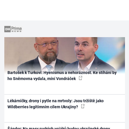
Bartošek k Turkovi: Hyenismus a nehoráznost. Ke stíhání by
ho Sněmovna vydala, míní Vondráček
Lékárničky, drony i pytle na mrtvoly: Jsou tržiště jako
Wildberries legitimním cílem Ukrajiny?
Šándor: Na masy ruských vojáků budou ukrajinské drony