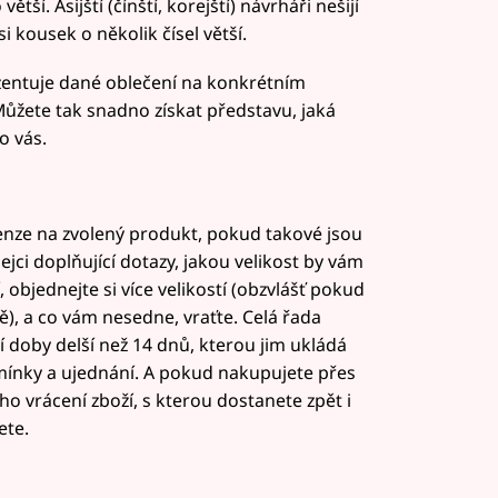
ší. Asijští (čínští, korejští) návrháři nešijí
si kousek o několik čísel větší.
entuje dané oblečení na konkrétním
Můžete tak snadno získat představu, jaká
o vás.
cenze na zvolený produkt, pokud takové jsou
jci doplňující dotazy, jakou velikost by vám
, objednejte si více velikostí (obzvlášť pokud
), a co vám nesedne, vraťte. Celá řada
í doby delší než 14 dnů, kterou jim ukládá
dmínky a ujednání. A pokud nakupujete přes
o vrácení zboží, s kterou dostanete zpět i
ete.