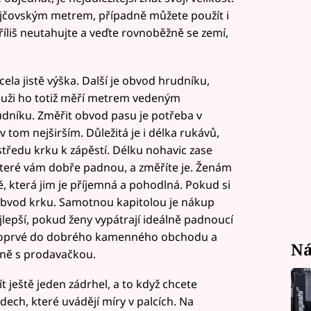
krejčovským metrem, případně můžete použít i
říliš neutahujte a veďte rovnoběžně se zemí,
zcela jistě výška. Další je obvod hrudníku,
Muži ho totiž měří metrem vedeným
udníku. Změřit obvod pasu je potřeba v
tom nejširším. Důležitá je i délka rukávů,
tředu krku k zápěstí. Délku nohavic zase
, které vám dobře padnou, a změříte je. Ženám
ě, která jim je příjemná a pohodlná. Pokud si
i obvod krku. Samotnou kapitolou je nákup
lepší, pokud ženy vypátrají ideálně padnoucí
apoprvé do dobrého kamenného obchodu a
Ná
čně s prodavačkou.
ještě jeden zádrhel, a to když chcete
ech, které uvádějí míry v palcích. Na