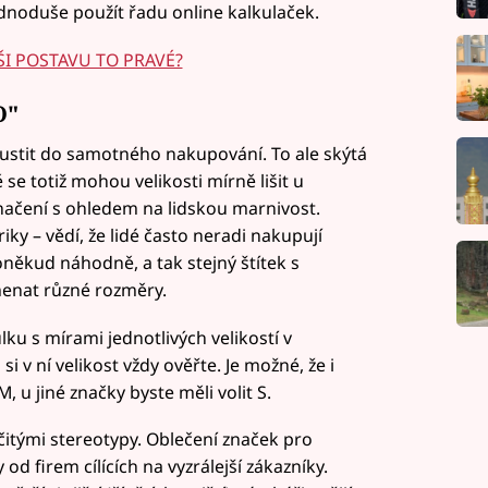
ednoduše použít řadu online kalkulaček.
AŠI POSTAVU TO PRAVÉ?
O"
ustit do samotného nakupování. To ale skýtá
 se totiž mohou velikosti mírně lišit u
ačení s ohledem na lidskou marnivost.
iky – vědí, že lidé často neradi nakupují
 poněkud náhodně, a tak stejný štítek s
menat různé rozměry.
u s mírami jednotlivých velikostí v
 v ní velikost vždy ověřte. Je možné, že i
, u jiné značky byste měli volit S.
rčitými stereotypy. Oblečení značek pro
 firem cílících na vyzrálejší zákazníky.