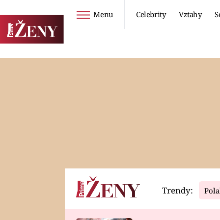
Menu
Celebrity
Vztahy
S
Seriály
Životní styl
ZOO
DIETY A HUBNUTÍ
PROSTŘENO!
CESTOVÁNÍ A
DOVOLENÁ
DUCH
ZDRAVÍ
Trendy:
Pola
Horoskopy
Video
ASTROČLÁNKY
SERIÁLY