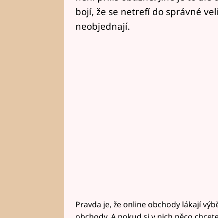
bojí, že se netrefí do správné veli
neobjednají.
Pravda je, že online obchody lákají 
obchody. A pokud si v nich něco chcete o