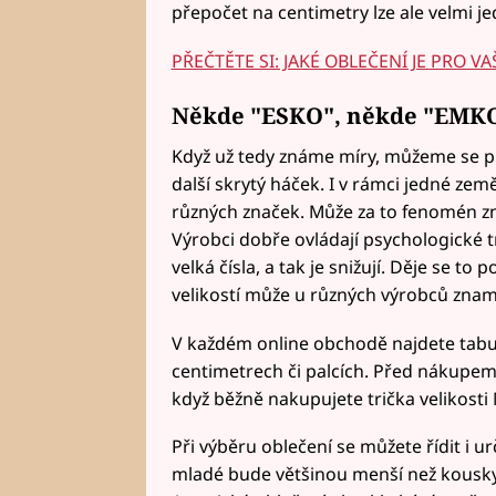
přepočet na centimetry lze ale velmi j
PŘEČTĚTE SI: JAKÉ OBLEČENÍ JE PRO V
Někde "ESKO", někde "EMK
Když už tedy známe míry, můžeme se p
další skrytý háček. I v rámci jedné země
různých značek. Může za to fenomén zn
Výrobci dobře ovládají psychologické tr
velká čísla, a tak je snižují. Děje se to
velikostí může u různých výrobců zna
V každém online obchodě najdete tabulk
centimetrech či palcích. Před nákupem si
když běžně nakupujete trička velikosti M
Při výběru oblečení se můžete řídit i u
mladé bude většinou menší než kousky od