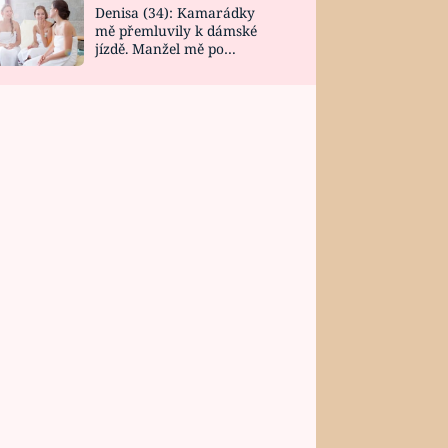
Denisa (34): Kamarádky
mě přemluvily k dámské
jízdě. Manžel mě po
návratu zaskočil