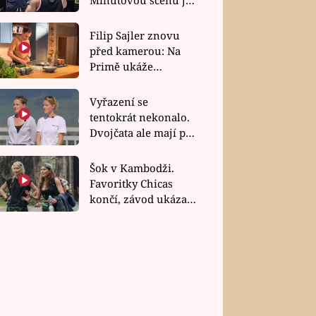
bez dubla
Filip Sajler znovu
před kamerou: Na
Primě ukáže
poctivou kuchyni i
rychlé recepty
Vyřazení se
tentokrát nekonalo.
Dvojčata ale mají po
uzavření třetí etapy
závodu nůž na krku
Šok v Kambodži.
Favoritky Chicas
končí, závod ukázal
svou nejtvrdší tvář