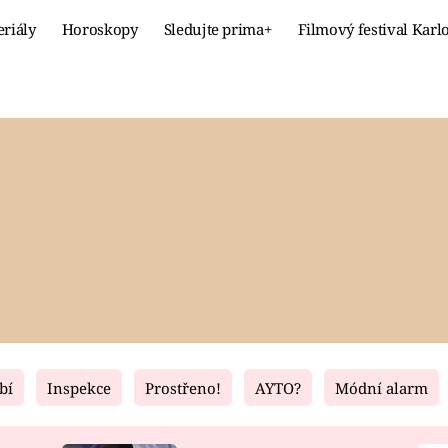
eriály
Horoskopy
Sledujte prima+
Filmový festival Karl
Celebrity
Recept
MÓDA A KRÁSA
HLAVNÍ JÍ
VZTAHY A SEX
SLADKÉ
PRIMA MAMINKA
ZDRAVÉ
bí
Inspekce
Prostřeno!
AYTO?
Módní alarm
Fresh
Living
RECEPTY
BYDLENÍ