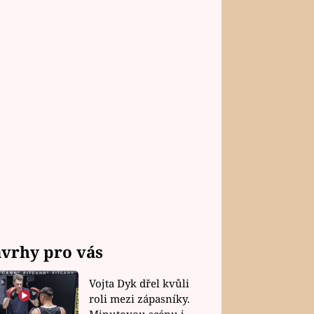
vrhy pro vás
Vojta Dyk dřel kvůli
roli mezi zápasníky.
Minutovou scénu jel