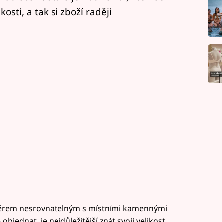
kosti, a tak si zboží raději
výběrem nesrovnatelným s místními kamennými
bjednat, je nejdůležitější znát svoji velikost.