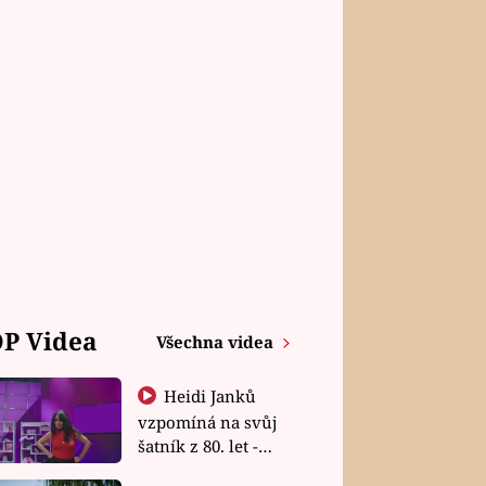
P Videa
Všechna videa
Heidi Janků
vzpomíná na svůj
šatník z 80. let -
Shopaholičky