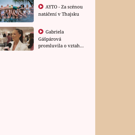
AYTO - Za scénou
natáčení v Thajsku
Gabriela
Gášpárová
promluvila o vztahu
a zakládání rodiny