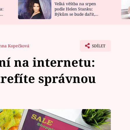
Velká věštba na srpen
NOVINKY
ZAHRADA
a:
podle Helen Stanku:
y
Býkům se bude dařit,
VIDEORECEPTY
DESIGN
Vodnáře čeká jízda
nna Kopečková
SDÍLET
í na internetu:
trefíte správnou