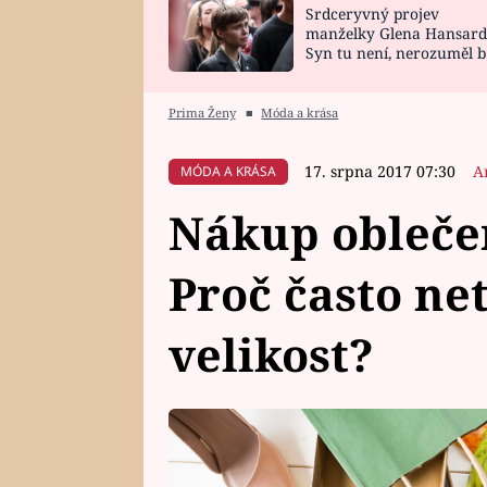
Srdceryvný projev
SNÁŘ
CELEBRITY
manželky Glena Hansard
Syn tu není, nerozuměl b
HOROSKOP NA
VAŘENÍ
tomu, vysvětlila
ROK 2023
Prima Ženy
■
Móda a krása
17. srpna 2017 07:30
A
MÓDA A KRÁSA
Nákup oblečen
Proč často ne
velikost?