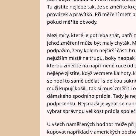
Tu zjistíte nejlépe tak, že se změříte 
provázek a pravítko. Při měření metr p
pokud měříte obvody.
Mezi míry, které je potřeba znát, patří 
jehož změření může být malý chyták. 
podpažím, ženy kolem nejširší části hr
nejužším místě na trupu, boky naopak v 
kterou změříte na napřímené ruce od s
nejlépe zjistíte, když vezmete kalhoty
se hodí to samé udělat i s délkou sukn
muži kupují košili, tak si musí změřit 
dámského spodního prádla. Tady je nej
podprsenku. Nejsnazší je vydat se n
vybrat správnou velikost prádla spole
U všech naměřených hodnot může přijít 
kupovat například v amerických obchod