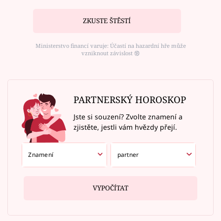
ZKUSTE ŠTĚSTÍ
Ministerstvo financí varuje: Účastí na hazardní hře může
vzniknout závislost ⑱
PARTNERSKÝ HOROSKOP
Jste si souzení? Zvolte znamení a
zjistěte, jestli vám hvězdy přejí.
VYPOČÍTAT