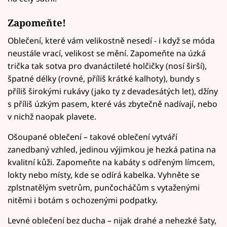
Zapomeňte!
Oblečení, které vám velikostně nesedí - i když se móda
neustále vrací, velikost se mění. Zapomeňte na úzká
trička tak sotva pro dvanáctileté holčičky (nosí širší),
špatné délky (rovné, příliš krátké kalhoty), bundy s
příliš širokými rukávy (jako ty z devadesátých let), džíny
s příliš úzkým pasem, které vás zbytečně nadívají, nebo
v nichž naopak plavete.
Ošoupané oblečení – takové oblečení vytváří
zanedbaný vzhled, jedinou výjimkou je hezká patina na
kvalitní kůži. Zapomeňte na kabáty s odřeným límcem,
lokty nebo místy, kde se odírá kabelka. Vyhněte se
zplstnatělým svetrům, punčocháčům s vytaženými
nitěmi i botám s ochozenými podpatky.
Levné oblečení bez ducha – nijak drahé a nehezké šaty,