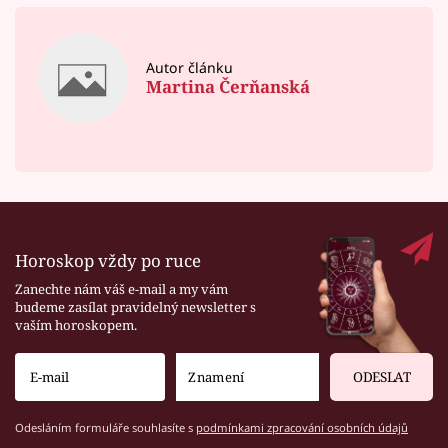
Autor článku
Martina Čerňanská
Horoskop vždy po ruce
Zanechte nám váš e-mail a my vám
budeme zasílat pravidelný newsletter s
vaším horoskopem.
ODESLAT
Odesláním formuláře souhlasíte s
podmínkami zpracování osobních údajů