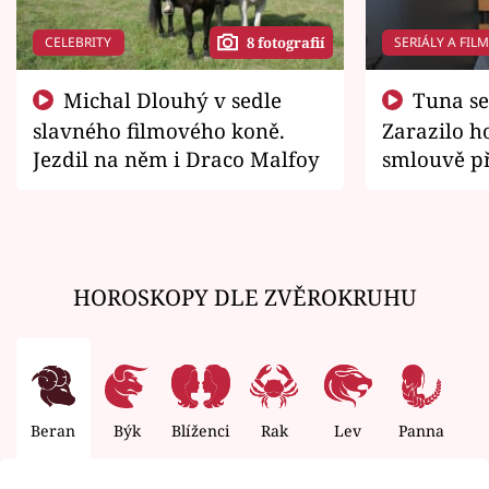
CELEBRITY
SERIÁLY A FIL
8 fotografií
Michal Dlouhý v sedle
Tuna se chtěl vrátit domů.
slavného filmového koně.
Zarazilo ho
Jezdil na něm i Draco Malfoy
smlouvě př
zemřít
HOROSKOPY DLE ZVĚROKRUHU
Beran
Býk
Blíženci
Rak
Lev
Panna
V