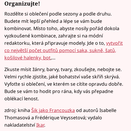
Organizujte!
Rozdělte si oblečení podle sezony a podle druhu.
Budete mít lepší přehled a lépe se vám bude
kombinovat. Místo toho, abyste nosily pořád dokola
vyzkoušené kombinace, zahrajte si na módní
redaktorku, která připravuje modely. Jde o to,
vytvořit
co největší počet outfitů pomocí saka, sukně, šatů,
košilové halenky, bot
,…
Zkuste mísit žánry, barvy, tvary, zkoušejte, nebojte se.
Velmi rychle zjistíte, jaké bohatství vaše skříň skrývá.
Vyfoťte si oblečení, ve kterém se cítíte opravdu dobře.
Bude se vám to hodit pro rána, kdy vás přepadne
oblékací lenost.
zdroj: kniha
Šik jako Francouzka
od autorů Isabelle
Thomasová a Frédérique Veyssetová; vydalo
nakladatelství
Ikar
.