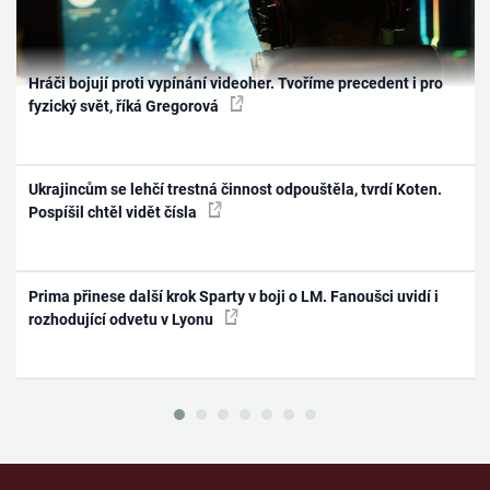
Hráči bojují proti vypínání videoher. Tvoříme precedent i pro
fyzický svět, říká Gregorová
Ukrajincům se lehčí trestná činnost odpouštěla, tvrdí Koten.
Pospíšil chtěl vidět čísla
Prima přinese další krok Sparty v boji o LM. Fanoušci uvidí i
rozhodující odvetu v Lyonu