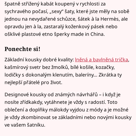
špatně střižený kabát koupený v rychlosti za
sychravého počasí, „sexy“ šaty, které jste měly na sobě
jednou na nevydařené schůzce, šátek à la Hermès, ale
opravdu jen à la, zastaralý koženkový pásek nebo
ošklivé plastové etno šperky made in China.
Ponechte si!
Základní kousky dobré kvality:
lněná a bavlněná trička
,
kašmírový svetr bez žmolků, bílé košile, kozačky,
lodičky s dokonalým klenutím, baleríny… Zkrátka ty
nejlepší přátelé pro život.
Designové kousky od známých návrhářů – i když je
nosíte zřídkakdy, vytáhnete je vždy s radostí. Toto
oblečení a doplňky málokdy vyjdou z módy a je možné
je vždy zkombinovat se základními nebo novými kousky
ve vašem šatníku.