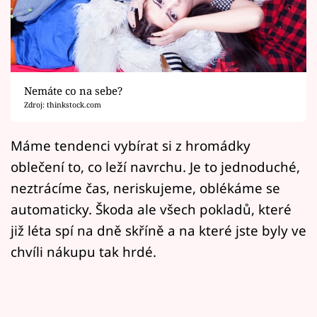
Horoskopy
Sledujte prima+
Filmový festival Karlovy Vary
Nemáte co na sebe?
Pořady
Zdroj: thinkstock.com
Mámy sobě
Máme tendenci vybírat si z hromádky
oblečení to, co leží navrchu. Je to jednoduché,
Přihlášení
neztrácíme čas, neriskujeme, oblékáme se
automaticky. Škoda ale všech pokladů, které
již léta spí na dně skříně a na které jste byly ve
Sledujte nás
chvíli nákupu tak hrdé.