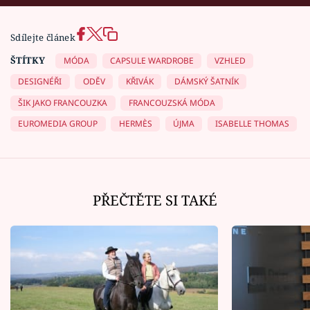
Sdílejte článek
ŠTÍTKY
MÓDA
CAPSULE WARDROBE
VZHLED
DESIGNÉŘI
ODĚV
KŘIVÁK
DÁMSKÝ ŠATNÍK
ŠIK JAKO FRANCOUZKA
FRANCOUZSKÁ MÓDA
EUROMEDIA GROUP
HERMÈS
ÚJMA
ISABELLE THOMAS
PŘEČTĚTE SI TAKÉ