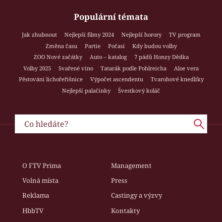
Populární témata
Jak zhubnout
Nejlepší filmy 2024
Nejlepší horory
TV program
Změna času
Partie
Počasí
Kdy budou volby
ZOO Nové začátky
Auto – katalog
7 pádů Honzy Dědka
Volby 2025
Svařené víno
Tatarák podle Pohlreicha
Aloe vera
Pěstování lichořeřišnice
Výpočet ascendentu
Tvarohové knedlíky
Nejlepší palačinky
Švestkový koláč
O FTV Prima
Management
Volná místa
Press
Reklama
Castingy a výzvy
HbbTV
Kontakty