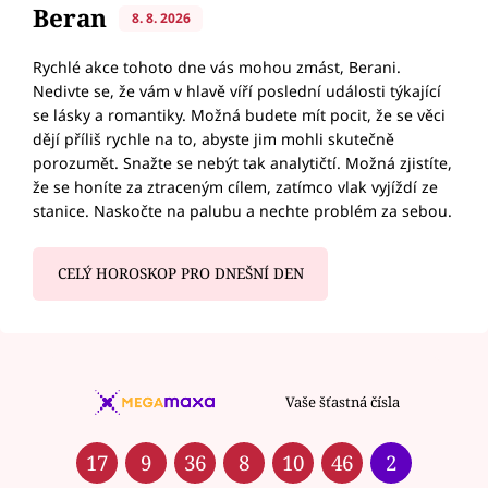
Beran
8. 8. 2026
Rychlé akce tohoto dne vás mohou zmást, Berani.
Nedivte se, že vám v hlavě víří poslední události týkající
se lásky a romantiky. Možná budete mít pocit, že se věci
dějí příliš rychle na to, abyste jim mohli skutečně
porozumět. Snažte se nebýt tak analytičtí. Možná zjistíte,
že se honíte za ztraceným cílem, zatímco vlak vyjíždí ze
stanice. Naskočte na palubu a nechte problém za sebou.
CELÝ HOROSKOP PRO DNEŠNÍ DEN
Vaše šťastná čísla
17
9
36
8
10
46
2