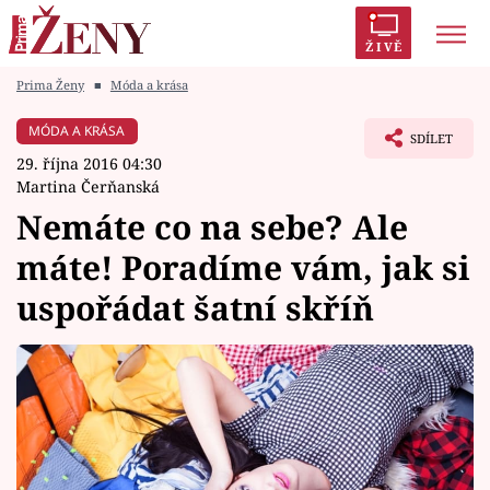
ŽIVĚ
Prima Ženy
■
Móda a krása
Trendy:
Polabí
Inspekce
Prostřeno!
AYTO?
MÓDA A KRÁSA
SDÍLET
Módní alarm
Zrádci
Proměny
29. října 2016 04:30
Martina Čerňanská
Nemáte co na sebe? Ale
máte! Poradíme vám, jak si
Témata
uspořádat šatní skříň
Celebrity
Vztahy
Seriály