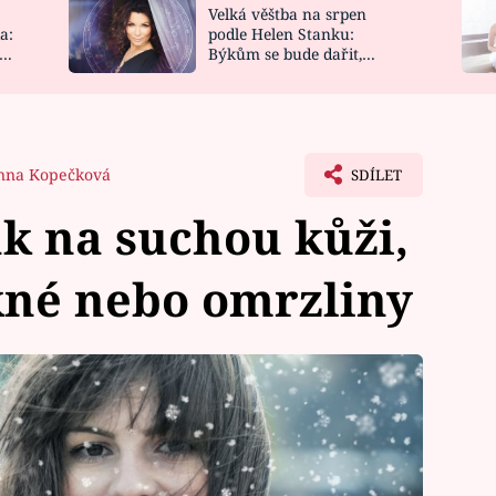
Velká věštba na srpen
NOVINKY
ZAHRADA
a:
podle Helen Stanku:
y
Býkům se bude dařit,
VIDEORECEPTY
DESIGN
Vodnáře čeká jízda
nna Kopečková
SDÍLET
ak na suchou kůži,
kné nebo omrzliny