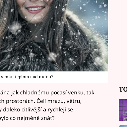
je venku teplota nad nulou?
TO
ána jak chladnému počasí venku, tak
 prostorách. Čelí mrazu, větru,
aleko citlivější a rychleji se
 bylo co nejméně znát?