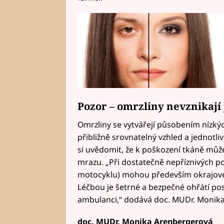
Pozor – omrzliny nevznikají
Omrzliny se vytvářejí působením nízkých
přibližně srovnatelný vzhled a jednotli
si uvědomit, že k poškození tkáně může 
mrazu. „Při dostatečně nepříznivých po
motocyklu) mohou především okrajové p
Léčbou je šetrné a bezpečné ohřátí post
ambulanci,“ dodává doc. MUDr. Monik
doc. MUDr. Monika Arenbergerová