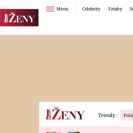
Menu
Celebrity
Vztahy
S
Seriály
Životní styl
ZOO
DIETY A HUBNUTÍ
PROSTŘENO!
CESTOVÁNÍ A
DOVOLENÁ
DUCH
ZDRAVÍ
Trendy:
Pola
Horoskopy
Video
ASTROČLÁNKY
SERIÁLY