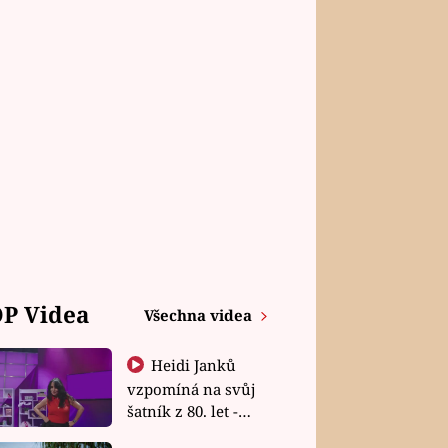
P Videa
Všechna videa
Heidi Janků
vzpomíná na svůj
šatník z 80. let -
Shopaholičky