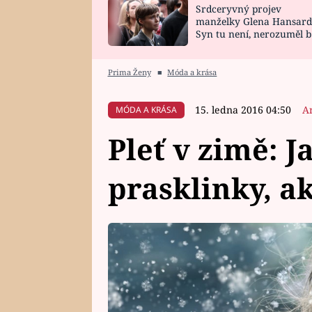
Srdceryvný projev
SNÁŘ
CELEBRITY
manželky Glena Hansard
Syn tu není, nerozuměl b
HOROSKOP NA
VAŘENÍ
tomu, vysvětlila
ROK 2023
Prima Ženy
■
Móda a krása
15. ledna 2016 04:50
A
MÓDA A KRÁSA
Pleť v zimě: J
prasklinky, a