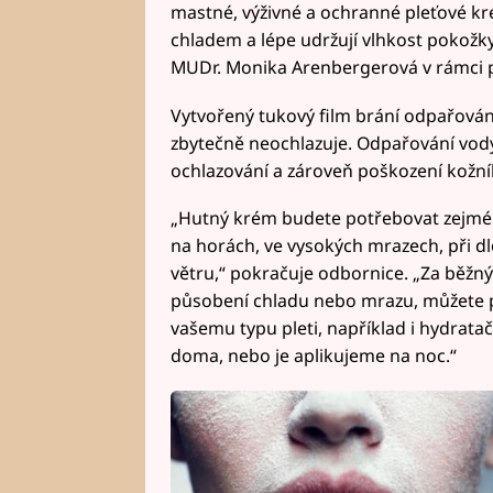
mastné, výživné a ochranné pleťové kré
chladem a lépe udržují vlhkost pokožky,
MUDr. Monika Arenbergerová v rámci p
Vytvořený tukový film brání odpařování
zbytečně neochlazuje. Odpařování vody 
ochlazování a zároveň poškození kožn
„Hutný krém budete potřebovat zejmé
na horách, ve vysokých mrazech, při
větru,“ pokračuje odbornice. „Za běžn
působení chladu nebo mrazu, můžete po
vašemu typu pleti, například i hydratač
doma, nebo je aplikujeme na noc.“