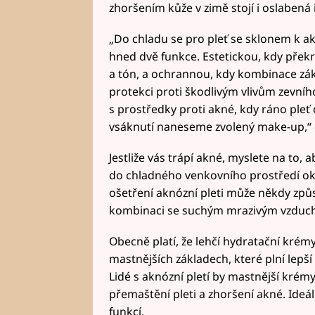
zhoršením kůže v zimě stojí i oslabená
„Do chladu se pro pleť se sklonem k ak
hned dvě funkce. Estetickou, kdy překry
a tón, a ochrannou, kdy kombinace zák
protekci proti škodlivým vlivům zevní
s prostředky proti akné, kdy ráno ple
vsáknutí naneseme zvolený make-up,“ 
Jestliže vás trápí akné, myslete na to, 
do chladného venkovního prostředí oka
ošetření aknózní pleti může někdy způs
kombinaci se suchým mrazivým vzduch
Obecně platí, že lehčí hydratační krém
mastnějších základech, které plní lep
Lidé s aknózní pletí by mastnější krém
přemaštění pleti a zhoršení akné. Ideá
funkcí.