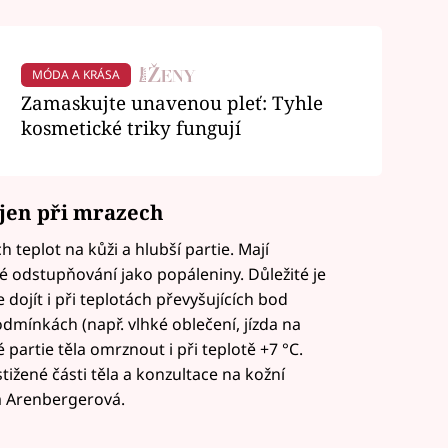
MÓDA A KRÁSA
Zamaskujte unavenou pleť: Tyhle
kosmetické triky fungují
 jen při mrazech
 teplot na kůži a hlubší partie. Mají
vé odstupňování jako popáleniny. Důležité je
dojít i při teplotách převyšujících bod
dmínkách (např. vlhké oblečení, jízda na
artie těla omrznout i při teplotě +7 °C.
ižené části těla a konzultace na kožní
a Arenbergerová.