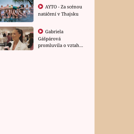
AYTO - Za scénou
natáčení v Thajsku
Gabriela
Gášpárová
promluvila o vztahu
a zakládání rodiny