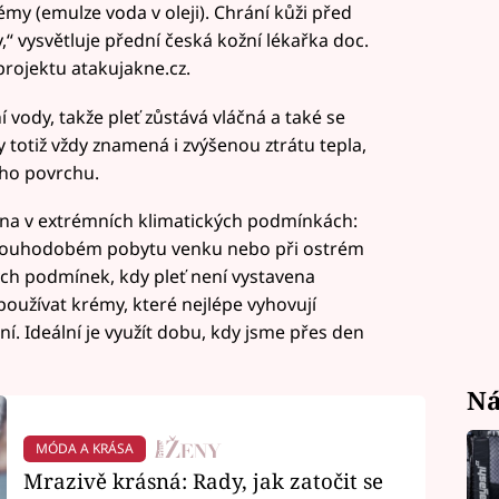
my (emulze voda v oleji). Chrání kůži před
“ vysvětluje přední česká kožní lékařka doc.
rojektu atakujakne.cz.
 vody, takže pleť zůstává vláčná a také se
totiž vždy znamená i zvýšenou ztrátu tepla,
ího povrchu.
na v extrémních klimatických podmínkách:
 dlouhodobém pobytu venku nebo při ostrém
ých podmínek, kdy pleť není vystavena
užívat krémy, které nejlépe vyhovují
ní. Ideální je využít dobu, kdy jsme přes den
Ná
MÓDA A KRÁSA
Mrazivě krásná: Rady, jak zatočit se