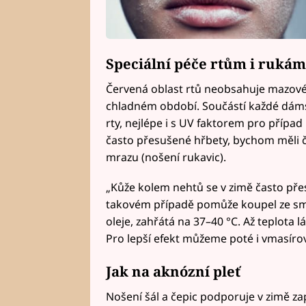
Speciální péče rtům i rukám
Červená oblast rtů neobsahuje mazové a
chladném období. Součástí každé dámsk
rty, nejlépe i s UV faktorem pro přípa
často přesušené hřbety, bychom měli ča
mrazu (nošení rukavic).
„Kůže kolem nehtů se v zimě často přeso
takovém případě pomůže koupel ze sm
oleje, zahřátá na 37–40 °C. Až teplota 
Pro lepší efekt můžeme poté i vmasíro
Jak na aknózní pleť
Nošení šál a čepic podporuje v zimě za