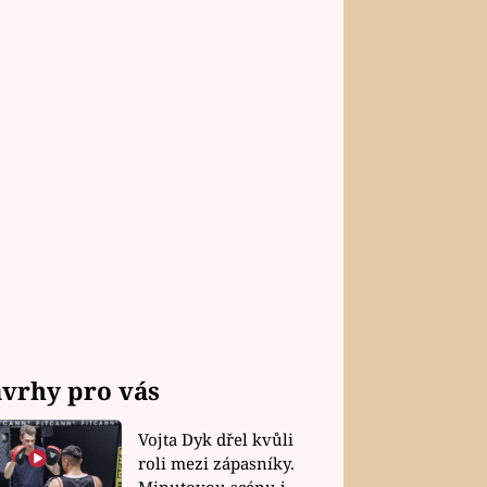
vrhy pro vás
Vojta Dyk dřel kvůli
roli mezi zápasníky.
Minutovou scénu jel