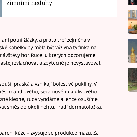
zimními neduhy
ni potní žlázky, a proto trpí zejména v
é kabelky by měla být výživná tyčinka na
d návštěvy hor. Ruce, u kterých pozorujeme
stěji zvláčňovat a zbytečně je nevystavovat
uší, praská a vznikají bolestivé pukliny. V
ěsi mandlového, sezamového a olivového
lázně klesne, ruce vyndáme a lehce osušíme.
vat směs do okolí nehtu,“ radí dermatoložka.
paření kůže – zvyšuje se produkce mazu. Za