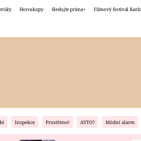
eriály
Horoskopy
Sledujte prima+
Filmový festival Karl
Celebrity
Recept
MÓDA A KRÁSA
HLAVNÍ JÍ
VZTAHY A SEX
SLADKÉ
PRIMA MAMINKA
ZDRAVÉ
bí
Inspekce
Prostřeno!
AYTO?
Módní alarm
Fresh
Living
RECEPTY
BYDLENÍ