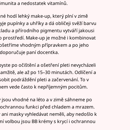
 imunita a nedostatek vitamínů.
né hodí lehký make-up, který plní v zimě
je pupínky a uhříky a dá obličeji svěží barvu
ladu a přírodního pigmentu vytváří jakousi
ho prostředí. Make-up je možné i kombinovat
ť ošetříme vhodným přípravkem a po jeho
doporučuje paní docentka.
abyste po očištění a ošetření pleti nevycházeli
mžitě, ale až po 15–30 minutách. Odlíčení a
obit podráždění pleti a začervenání. To v
em vede často k nepříjemným pocitům.
y jsou vhodné na léto a v zimě sáhneme po
ší ochrannou funkci před chladem a mrazem.
y ani masky vyhledávat neměli, aby nedošlo k
lní volbou jsou BB krémy s krycí i ochrannou