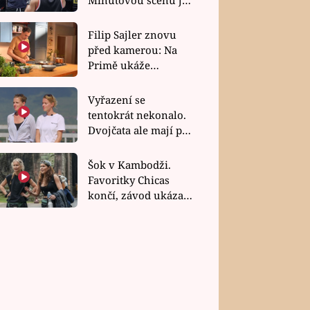
bez dubla
Filip Sajler znovu
před kamerou: Na
Primě ukáže
poctivou kuchyni i
rychlé recepty
Vyřazení se
tentokrát nekonalo.
Dvojčata ale mají po
uzavření třetí etapy
závodu nůž na krku
Šok v Kambodži.
Favoritky Chicas
končí, závod ukázal
svou nejtvrdší tvář