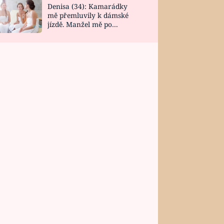
Denisa (34): Kamarádky
mě přemluvily k dámské
jízdě. Manžel mě po
návratu zaskočil