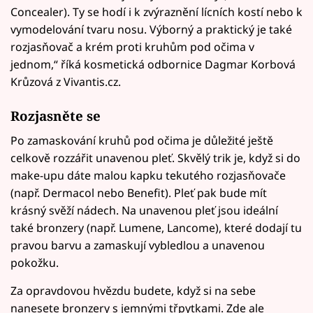
Concealer). Ty se hodí i k zvýraznění lícních kostí nebo k
vymodelování tvaru nosu. Výborný a praktický je také
rozjasňovač a krém proti kruhům pod očima v
jednom,“ říká kosmetická odbornice Dagmar Korbová
Krůzová z Vivantis.cz.
Rozjasněte se
Po zamaskování kruhů pod očima je důležité ještě
celkově rozzářit unavenou pleť. Skvělý trik je, když si do
make-upu dáte malou kapku tekutého rozjasňovače
(např. Dermacol nebo Benefit). Pleť pak bude mít
krásný svěží nádech. Na unavenou pleť jsou ideální
také bronzery (např. Lumene, Lancome), které dodají tu
pravou barvu a zamaskují vybledlou a unavenou
pokožku.
Za opravdovou hvězdu budete, když si na sebe
nanesete bronzery s jemnými třpytkami. Zde ale