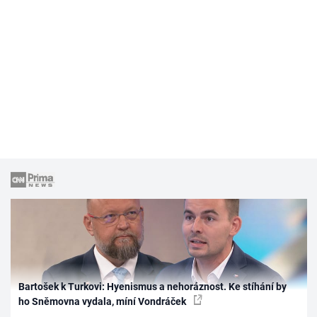
Bartošek k Turkovi: Hyenismus a nehoráznost. Ke stíhání by
ho Sněmovna vydala, míní Vondráček