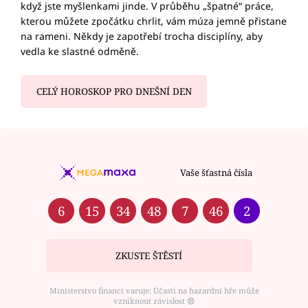
když jste myšlenkami jinde. V průběhu „špatné“ práce,
kterou můžete zpočátku chrlit, vám múza jemně přistane
na rameni. Někdy je zapotřebí trocha disciplíny, aby
vedla ke slastné odměně.
CELÝ HOROSKOP PRO DNEŠNÍ DEN
Vaše šťastná čísla
6
15
34
48
7
46
2
ZKUSTE ŠTĚSTÍ
Ministerstvo financí varuje: Účastí na hazardní hře může
vzniknout závislost ⑱