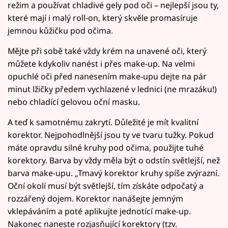
režim a používat chladivé gely pod oči – nejlepší jsou ty,
které mají i malý roll-on, který skvěle promasíruje
jemnou kůžičku pod očima.
Mějte při sobě také vždy krém na unavené oči, který
můžete kdykoliv nanést i přes make-up. Na velmi
opuchlé oči před nanesením make-upu dejte na pár
minut lžičky předem vychlazené v lednici (ne mrazáku!)
nebo chladící gelovou oční masku.
A teď k samotnému zakrytí. Důležité je mít kvalitní
korektor. Nejpohodlnější jsou ty ve tvaru tužky. Pokud
máte opravdu silné kruhy pod očima, použijte tuhé
korektory. Barva by vždy měla být o odstín světlejší, než
barva make-upu. „Tmavý korektor kruhy spíše zvýrazní.
Oční okolí musí být světlejší, tím získáte odpočatý a
rozzářený dojem. Korektor nanášejte jemným
vklepáváním a poté aplikujte jednotící make-up.
Nakonec naneste rozjasňující korektory (tzv.