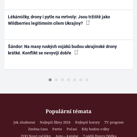
Lékárničky, drony i pytle na mrtvoly: Jsou tržiště jako
Wildberries legitimním cílem Ukrajiny?
Šándor: Na masy ruských vojáků budou ukrajinské drony
krátké. Konflikt se nevyvíjí dobře
Populární témata
Jak zhubnout
Nejlepší filmy 2024
Nejlepší horory
TV program
Změna času
Partie
Počasí
Kdy budou volby
ZOO Nové začátky
Auto – katalog
7 pádů Honzy Dědka