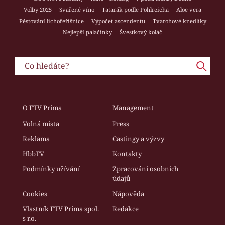
Volby 2025
Svařené víno
Tatarák podle Pohlreicha
Aloe vera
Pěstování lichořeřišnice
Výpočet ascendentu
Tvarohové knedlíky
Nejlepší palačinky
Švestkový koláč
O FTV Prima
Management
Volná místa
Press
Reklama
Castingy a výzvy
HbbTV
Kontakty
Podmínky užívání
Zpracování osobních
údajů
Cookies
Nápověda
Vlastník FTV Prima spol.
Redakce
s r.o.