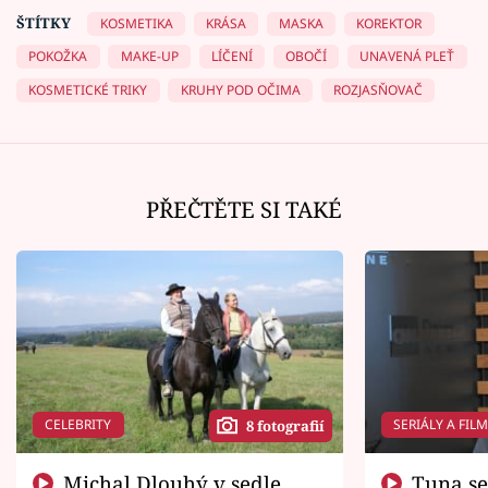
ŠTÍTKY
KOSMETIKA
KRÁSA
MASKA
KOREKTOR
POKOŽKA
MAKE-UP
LÍČENÍ
OBOČÍ
UNAVENÁ PLEŤ
KOSMETICKÉ TRIKY
KRUHY POD OČIMA
ROZJASŇOVAČ
PŘEČTĚTE SI TAKÉ
CELEBRITY
SERIÁLY A FIL
8 fotografií
Michal Dlouhý v sedle
Tuna se chtěl vrátit domů.