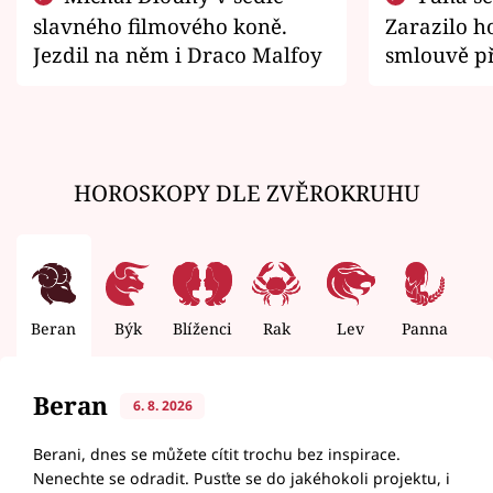
slavného filmového koně.
Zarazilo ho
Jezdil na něm i Draco Malfoy
smlouvě př
zemřít
HOROSKOPY DLE ZVĚROKRUHU
Beran
Býk
Blíženci
Rak
Lev
Panna
V
Beran
6. 8. 2026
Berani, dnes se můžete cítit trochu bez inspirace.
Nenechte se odradit. Pusťte se do jakéhokoli projektu, i