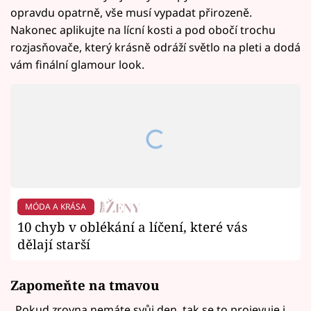
opravdu opatrně, vše musí vypadat přirozeně.
Nakonec aplikujte na lícní kosti a pod obočí trochu
rozjasňovače, který krásně odráží světlo na pleti a dodá
vám finální glamour look.
MÓDA A KRÁSA
10 chyb v oblékání a líčení, které vás
dělají starší
Zapomeňte na tmavou
„Pokud zrovna nemáte svůj den, tak se to projevuje i