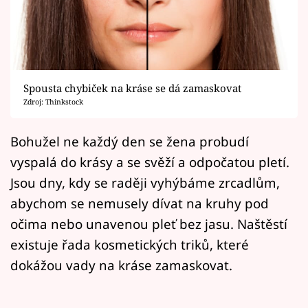
Horoskopy
Sledujte prima+
Filmový festival Karlovy Vary
Spousta chybiček na kráse se dá zamaskovat
Pořady
Zdroj: Thinkstock
Mámy sobě
Bohužel ne každý den se žena probudí
vyspalá do krásy a se svěží a odpočatou pletí.
Přihlášení
Jsou dny, kdy se raději vyhýbáme zrcadlům,
abychom se nemusely dívat na kruhy pod
očima nebo unavenou pleť bez jasu. Naštěstí
Sledujte nás
existuje řada kosmetických triků, které
dokážou vady na kráse zamaskovat.