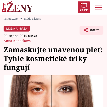
ŽIVĚ
Prima Ženy
■
Móda a krása
Trendy:
Polabí
Inspekce
Prostřeno!
AYTO?
MÓDA A KRÁSA
SDÍLET
Módní alarm
Zrádci
Proměny
20. srpna 2015 04:30
Anna Kopečková
Zamaskujte unavenou pleť:
Tyhle kosmetické triky
Témata
fungují
Celebrity
Vztahy
Seriály