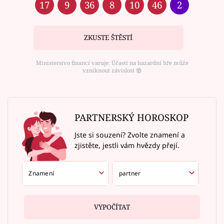
17
9
36
8
10
46
2
ZKUSTE ŠTĚSTÍ
Ministerstvo financí varuje: Účastí na hazardní hře může
vzniknout závislost ⑱
PARTNERSKÝ HOROSKOP
Jste si souzení? Zvolte znamení a
zjistěte, jestli vám hvězdy přejí.
VYPOČÍTAT