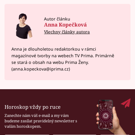
Autor článku
Anna Kopečková
Všechny články autora
Anna je dlouholetou redaktorkou v rámci
magazínové tvorby na webech TV Prima. Primárně
se stará o obsah na webu Prima Ženy.
(anna.kopeckova@iprima.cz)
Horoskop vždy po ruce
Zanechte nám váš e-mail a my vám
budeme zasílat pravidelný newsletter s
vaším horoskopem.