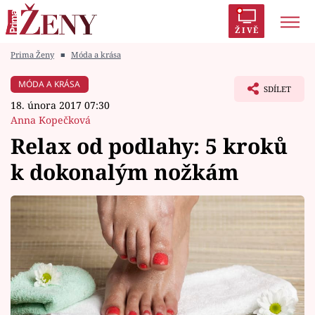
ŽIVĚ
Prima Ženy
■
Móda a krása
Trendy:
Polabí
Inspekce
Prostřeno!
AYTO?
MÓDA A KRÁSA
SDÍLET
Módní alarm
Zrádci
Proměny
18. února 2017 07:30
Anna Kopečková
Relax od podlahy: 5 kroků
k dokonalým nožkám
Témata
Celebrity
Vztahy
Seriály