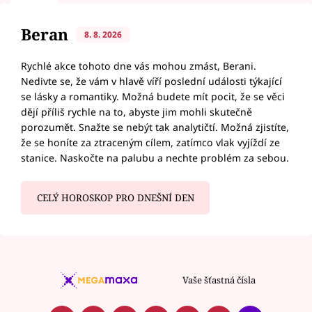
Beran
8. 8. 2026
Rychlé akce tohoto dne vás mohou zmást, Berani.
Nedivte se, že vám v hlavě víří poslední události týkající
se lásky a romantiky. Možná budete mít pocit, že se věci
dějí příliš rychle na to, abyste jim mohli skutečně
porozumět. Snažte se nebýt tak analytičtí. Možná zjistíte,
že se honíte za ztraceným cílem, zatímco vlak vyjíždí ze
stanice. Naskočte na palubu a nechte problém za sebou.
CELÝ HOROSKOP PRO DNEŠNÍ DEN
Vaše šťastná čísla