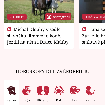
CELEBRITY
SERIÁLY A FIL
8 fotografií
Michal Dlouhý v sedle
Tuna se chtěl vrátit domů.
slavného filmového koně.
Zarazilo ho
Jezdil na něm i Draco Malfoy
smlouvě př
zemřít
HOROSKOPY DLE ZVĚROKRUHU
Beran
Býk
Blíženci
Rak
Lev
Panna
V