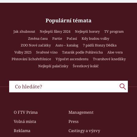
Populární témata
Jak zhubnout
Nejlepší filmy 2024
Nejlepší horory
TV program
Změna času
Partie
Počasí
Kdy budou volby
ZOO Nové začátky
Auto – katalog
7 pádů Honzy Dědka
Volby 2025
Svařené víno
Tatarák podle Pohlreicha
Aloe vera
Pěstování lichořeřišnice
Výpočet ascendentu
Tvarohové knedlíky
Nejlepší palačinky
Švestkový koláč
O FTV Prima
Management
Volná místa
Press
Reklama
Castingy a výzvy