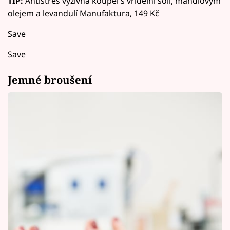
TIP:
Antistres výživná koupel s vřídelní solí, mandlovým
olejem a levandulí Manufaktura, 149 Kč
Save
Save
Jemné broušení