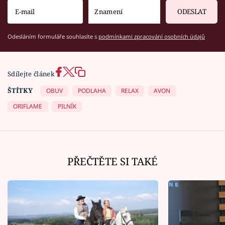
ODESLAT
Odesláním formuláře souhlasíte s
podmínkami zpracování osobních údajů
Sdílejte článek
ŠTÍTKY
OBUV
PODLAHA
RELAX
AVON
ORIFLAME
PILNÍK
PŘEČTĚTE SI TAKÉ