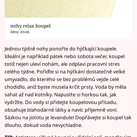
nohy relax koupel
Zdroj: iStock
Jednou týdně nohy ponořte do hýčkající koupele.
Ideální je například pátek nebo sobota večer, koupel
totiž nejen uleví nohám, ale odplaví pracovní stres
celého týdne. Pořiďte si na hýčkání dostatečně velké
umyvadlo, do kterého se bez problémů vejde celé
chodidlo, aniž byste musela krčit prsty. Voda by měla
sahat až nad kotníky. Napusťte si horkou tak, jak
vydržíte. Do vody si přidejte koupelovou přísadu,
obsahuje blahodárné látky a navíc příjemně voní.
Sázkou na jistotu je levandule! Dopřávejte si koupel tak
dlouho, dokud voda nevychladne.