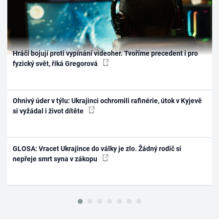
Hráči bojují proti vypínání videoher. Tvoříme precedent i pro
fyzický svět, říká Gregorová
Ohnivý úder v týlu: Ukrajinci ochromili rafinérie, útok v Kyjevě
si vyžádal i život dítěte
GLOSA: Vracet Ukrajince do války je zlo. Žádný rodič si
nepřeje smrt syna v zákopu