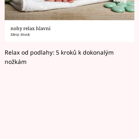
Horoskopy
Sledujte prima+
nohy relax hlavní
Filmový festival Karlovy Vary
Zdroj: iStock
Pořady
Relax od podlahy: 5 kroků k dokonalým
nožkám
Mámy sobě
Přihlášení
Sledujte nás