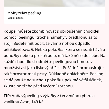
nohy relax peeling
Zdroj: iStock
Koupel můžete zkombinovat s obroušením chodidel
pomocí peelingu, trocha námahy v předklonu za to
stojí. Budete mít pocit, že vám z nohou odpadlo
pětikilové závaží. Hebká pokožka, která se nezatrhává o
ponožky nebo o prostěradlo, má také něco do sebe. Na
každé chodidlo si odměřte peelingovou hmotu v
množství asi jako lískový oříšek. Pořádně promasírujte
také prostor mezi prsty. Důkladně opláchněte. Peeling
se dá použít na suchou pokožku, pak má větší účinek,
zkuste ho třeba před večerní sprchou.
TIP:
Voňavýpeeling s výtažky z červeného rybízu a
vanilkou Avon, 149 Kč