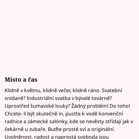
Místo a čas
Klidně v květnu, klidně večer, klidně ráno. Svatební
snídaně? Industriální svatba v bývalé továrně?
Uprostřed šumavské louky? Žádný problém! Do toho!
Chcete- li být skutečně in, pusťte k vodě konvenční
radnice a zámecké salónky, kde se nevěsty střídají jak v
čekárně u zubaře. Buďte prostě sví a originální.
Uvolněnost, radost a naprostá svoboda jsou