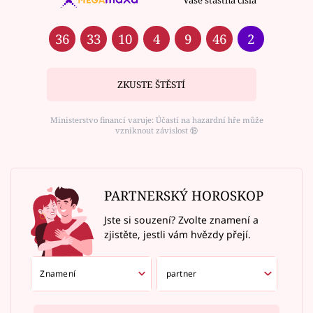
36
33
10
4
9
46
2
ZKUSTE ŠTĚSTÍ
Ministerstvo financí varuje: Účastí na hazardní hře může
vzniknout závislost ⑱
PARTNERSKÝ HOROSKOP
Jste si souzení? Zvolte znamení a
zjistěte, jestli vám hvězdy přejí.