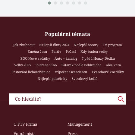
Populární témata
Jak zhubnout
Nejlepší filmy 2024
Nejlepší horory
TV program
Změna času
Partie
Počasí
Kdy budou volby
ZOO Nové začátky
Auto – katalog
7 pádů Honzy Dědka
Volby 2025
Svařené víno
Tatarák podle Pohlreicha
Aloe vera
Pěstování lichořeřišnice
Výpočet ascendentu
Tvarohové knedlíky
Nejlepší palačinky
Švestkový koláč
O FTV Prima
Management
Volná místa
Press