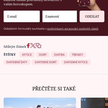
vaším horoskopem.
ODESLAT
Odesláním formuláře souhlasíte s
podmínkami zpracování osobních údajů
Sdílejte článek
ŠTÍTKY
KYTICE
DORT
SVATBA
TRENDY
SVATEBNÍ ŠATY
SVATEBNÍ DORT
SVATEBNÍ KYTICE
PŘEČTĚTE SI TAKÉ