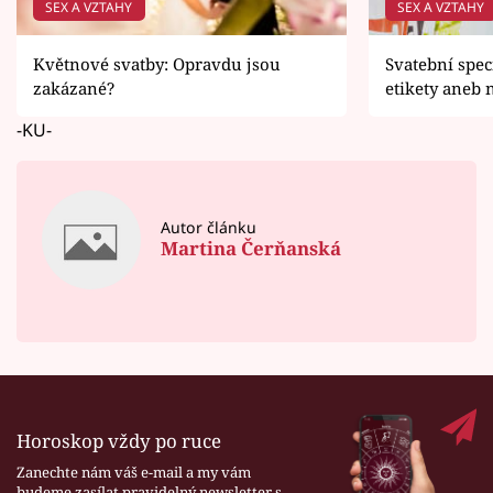
SEX A VZTAHY
SEX A VZTAHY
Květnové svatby: Opravdu jsou
Svatební spec
zakázané?
etikety aneb n
-KU-
Autor článku
Martina Čerňanská
Horoskop vždy po ruce
Zanechte nám váš e-mail a my vám
budeme zasílat pravidelný newsletter s