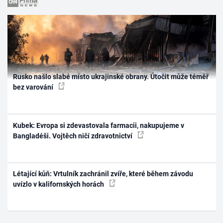
Rusko našlo slabé místo ukrajinské obrany. Útočit může téměř
bez varování
Kubek: Evropa si zdevastovala farmacii, nakupujeme v
Bangladéši. Vojtěch ničí zdravotnictví
Létající kůň: Vrtulník zachránil zvíře, které během závodu
uvízlo v kalifornských horách