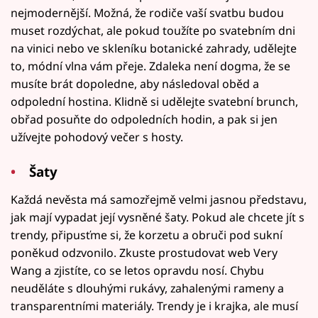
nejmodernější. Možná, že rodiče vaší svatbu budou
muset rozdýchat, ale pokud toužíte po svatebním dni
na vinici nebo ve skleníku botanické zahrady, udělejte
to, módní vlna vám přeje. Zdaleka není dogma, že se
musíte brát dopoledne, aby následoval oběd a
odpolední hostina. Klidně si udělejte svatební brunch,
obřad posuňte do odpoledních hodin, a pak si jen
užívejte pohodový večer s hosty.
Šaty
Každá nevěsta má samozřejmě velmi jasnou představu,
jak mají vypadat její vysněné šaty. Pokud ale chcete jít s
trendy, připusťme si, že korzetu a obruči pod sukní
poněkud odzvonilo. Zkuste prostudovat web Very
Wang a zjistíte, co se letos opravdu nosí. Chybu
neuděláte s dlouhými rukávy, zahalenými rameny a
transparentními materiály. Trendy je i krajka, ale musí