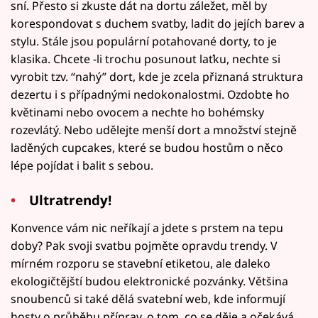
sní. Přesto si zkuste dát na dortu záležet, měl by
korespondovat s duchem svatby, ladit do jejích barev a
stylu. Stále jsou populární potahované dorty, to je
klasika. Chcete -li trochu posunout laťku, nechte si
vyrobit tzv. “nahý” dort, kde je zcela přiznaná struktura
dezertu i s případnými nedokonalostmi. Ozdobte ho
květinami nebo ovocem a nechte ho bohémsky
rozevlátý. Nebo udělejte menší dort a množství stejně
laděných cupcakes, které se budou hostům o něco
lépe pojídat i balit s sebou.
Ultratrendy!
Konvence vám nic neříkají a jdete s prstem na tepu
doby? Pak svoji svatbu pojměte opravdu trendy. V
mírném rozporu se stavební etiketou, ale daleko
ekologičtějští budou elektronické pozvánky. Většina
snoubenců si také dělá svatební web, kde informují
hosty o průběhu příprav, o tom, co se děje a očekává.