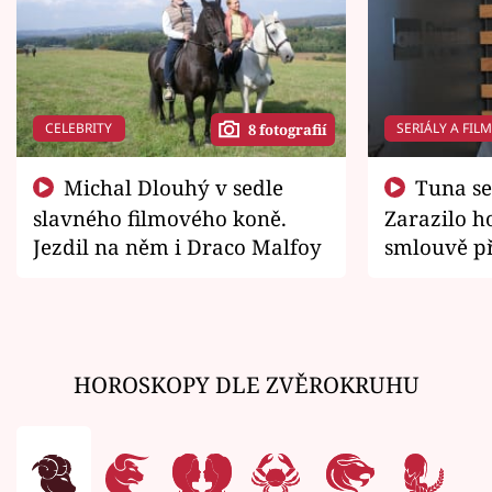
CELEBRITY
SERIÁLY A FIL
8 fotografií
Michal Dlouhý v sedle
Tuna se chtěl vrátit domů.
slavného filmového koně.
Zarazilo ho
Jezdil na něm i Draco Malfoy
smlouvě př
zemřít
HOROSKOPY DLE ZVĚROKRUHU