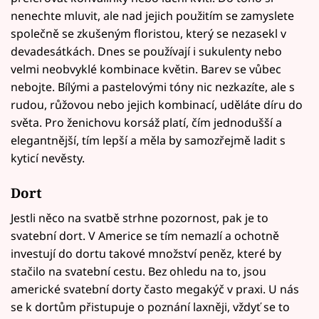
nenechte mluvit, ale nad jejich použitím se zamyslete
společně se zkušeným floristou, který se nezasekl v
devadesátkách. Dnes se používají i sukulenty nebo
velmi neobvyklé kombinace květin. Barev se vůbec
nebojte. Bílými a pastelovými tóny nic nezkazíte, ale s
rudou, růžovou nebo jejich kombinací, uděláte díru do
světa. Pro ženichovu korsáž platí, čím jednodušší a
elegantnější, tím lepší a měla by samozřejmě ladit s
kyticí nevěsty.
Dort
Jestli něco na svatbě strhne pozornost, pak je to
svatební dort. V Americe se tím nemazlí a ochotně
investují do dortu takové množství peněz, které by
stačilo na svatební cestu. Bez ohledu na to, jsou
americké svatební dorty často megakýč v praxi. U nás
se k dortům přistupuje o poznání laxněji, vždyť se to