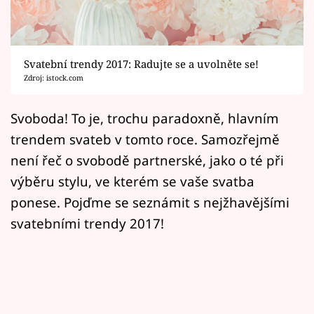
Horoskopy
Sledujte prima+
Svatební trendy 2017: Radujte se a uvolněte se!
Filmový festival Karlovy Vary
Zdroj: istock.com
Pořady
Svoboda! To je, trochu paradoxně, hlavním
trendem svateb v tomto roce. Samozřejmě
Mámy sobě
není řeč o svobodě partnerské, jako o té při
výběru stylu, ve kterém se vaše svatba
Přihlášení
ponese. Pojďme se seznámit s nejžhavějšími
svatebními trendy 2017!
Sledujte nás