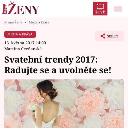
ŽIVĚ
Prima Ženy
■
Móda a krása
Trendy:
Polabí
Inspekce
Prostřeno!
AYTO?
MÓDA A KRÁSA
SDÍLET
Módní alarm
Zrádci
Proměny
13. května 2017 14:00
Martina Čerňanská
Svatební trendy 2017:
Radujte se a uvolněte se!
Témata
Celebrity
Vztahy
Seriály