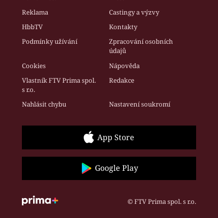
Reklama
Castingy a výzvy
HbbTV
Kontakty
Podmínky užívání
Zpracování osobních
údajů
Cookies
Nápověda
Vlastník FTV Prima spol.
Redakce
s r.o.
Nahlásit chybu
Nastavení soukromí
App Store
Google Play
© FTV Prima spol. s r.o.