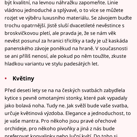
být kvalitní, na levnou náhražku zapomeňte. Linie
vládnou jednoduché a splývavé, o to více se můžete
rozjet ve výběru luxusního materiálu. Se závojem buďte
trochu opatrnější. Jistě sluší dvacetileté nevěstince s
broskvičkovou pletí, ale pravda je, že se nám věk
nevěst posunul za hranici třicítky a tady je už kaskáda
panenského závoje poněkud na hraně. V současnosti
se ani příliš nenosí, ale pokud po něm toužíte, zkuste
hladkou variantu ve stylu padesátých let.
Květiny
Před deseti lety se na na českých svatbách zabydlela
kytice s pevně omotanými stonky, které pak vypadaly
jako bolavá noha. Tudy ne. Jak svěží bude vaše svatba,
určuje květinová výzdoba. Elegance a jednoduchost, to
je vaše mantra. Pro někoho jsou pravé ořechové
orchideje, pro někoho pivoňky a jiná z nás bude
preferovat konvalinky nebo luční kvítí. Do toho si