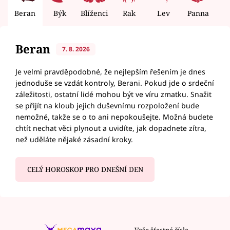
Beran
Býk
Blíženci
Rak
Lev
Panna
V
Beran
7. 8. 2026
Je velmi pravděpodobné, že nejlepším řešením je dnes
jednoduše se vzdát kontroly, Berani. Pokud jde o srdeční
záležitosti, ostatní lidé mohou být ve víru zmatku. Snažit
se přijít na kloub jejich duševnímu rozpoložení bude
nemožné, takže se o to ani nepokoušejte. Možná budete
chtít nechat věci plynout a uvidíte, jak dopadnete zítra,
než uděláte nějaké zásadní kroky.
CELÝ HOROSKOP PRO DNEŠNÍ DEN
Vaše šťastná čísla