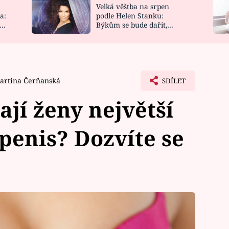
Velká věštba na srpen
NOVINKY
ZAHRADA
a:
podle Helen Stanku:
y
Býkům se bude dařit,
VIDEORECEPTY
DESIGN
Vodnáře čeká jízda
artina Čerňanská
SDÍLET
ají ženy největší
penis? Dozvíte se