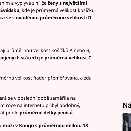
ním a vyplývá z ní, že
ženy s největšími
a Švédsku
, kde je průměrná velikost košíčku
ka se s uváděnou průměrnou velikostí D
h mají průměrnou velikost košíčků A nebo B,
 Spojených státech je průměrná velikost C
růměrná velikost ňader přeměřována, a zda
rá se v poslední době zaměřila na
Ná
kém roce na internetu přibyl obdobný,
rát podle
průměrné délky penisů.
ou muži v Kongu s průměrnou délkou 18