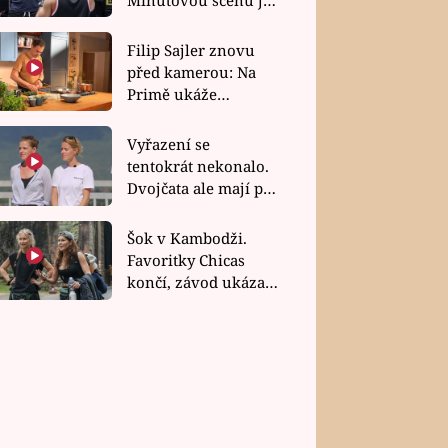
bez dubla
Filip Sajler znovu
před kamerou: Na
Primě ukáže
poctivou kuchyni i
rychlé recepty
Vyřazení se
tentokrát nekonalo.
Dvojčata ale mají po
uzavření třetí etapy
závodu nůž na krku
Šok v Kambodži.
Favoritky Chicas
končí, závod ukázal
svou nejtvrdší tvář