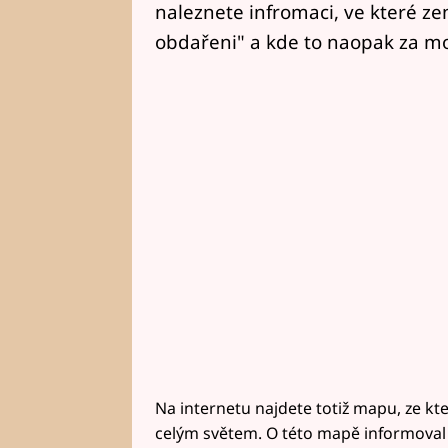
naleznete infromaci, ve které ze
obdařeni" a kde to naopak za moc
Na internetu najdete totiž mapu, ze kt
celým světem. O této mapě informoval