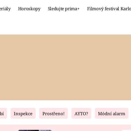
eriály
Horoskopy
Sledujte prima+
Filmový festival Karl
Celebrity
Recept
MÓDA A KRÁSA
HLAVNÍ JÍ
VZTAHY A SEX
SLADKÉ
PRIMA MAMINKA
ZDRAVÉ
bí
Inspekce
Prostřeno!
AYTO?
Módní alarm
Fresh
Living
RECEPTY
BYDLENÍ