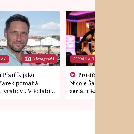
LMY
SERIÁLY A FILMY
8 fotografií
14 f
Prostě si o to řekla! Takhle
Marek pomáhá
Nicole Šáchová získala r
 vrahovi. V Polabí
seriálu Kamarádi
osti