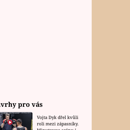
vrhy pro vás
Vojta Dyk dřel kvůli
roli mezi zápasníky.
Minutovou scénu jel