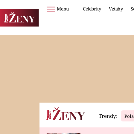
Menu
Celebrity
Vztahy
S
Seriály
Životní styl
ZOO
DIETY A HUBNUTÍ
PROSTŘENO!
CESTOVÁNÍ A
DOVOLENÁ
DUCH
ZDRAVÍ
Trendy:
Pola
Horoskopy
Video
ASTROČLÁNKY
SERIÁLY