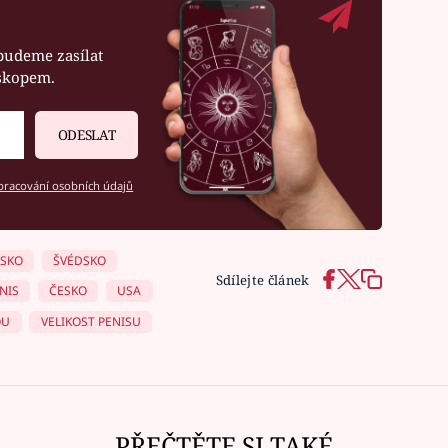
budeme zasílat
oskopem.
ODESLAT
racování osobních údajů
SKO
ŠVÉDSKO
Sdílejte článek
NIS
ČESKO
USA
OU
VELIKOST PENISU
PŘEČTĚTE SI TAKÉ