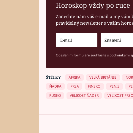
Horoskop vždy po ruce
Zanechte nám váš e-mail a my vám 
pravidelný newsletter s vaším hor
Odesláním formuláře souhlasíte s
podmínkami zp
ŠTÍTKY
AFRIKA
VELKÁ BRITÁNIE
NOR
ŇADRA
PRSA
FINSKO
PENIS
PE
RUSKO
VELIKOST ŇADER
VELIKOST PRS