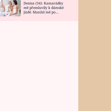
Denisa (34): Kamarádky
mě přemluvily k dámské
jízdě. Manžel mě po
návratu zaskočil