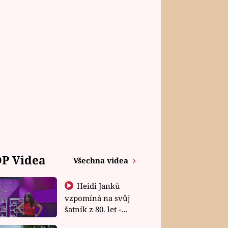
P Videa
Všechna videa
Heidi Janků
vzpomíná na svůj
šatník z 80. let -
Shopaholičky