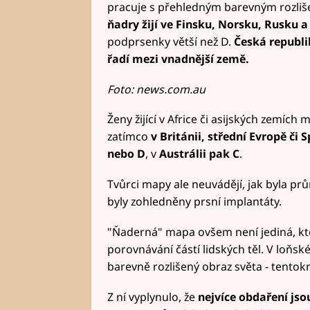
pracuje s přehledným barevným rozliše
ňadry žijí ve Finsku, Norsku, Rusku 
podprsenky větší než D.
Česká republi
řadí mezi vnadnější země.
Foto: news.com.au
Ženy žijící v Africe či asijských zemíc
zatímco
v Británii, střední Evropě či
nebo D
, v
Austrálii pak C
.
Tvůrci mapy ale neuvádějí, jak byla p
byly zohledněny prsní implantáty.
"Ňaderná" mapa ovšem není jediná, kte
porovnávání částí lidských těl. V loňs
barevně rozlišený obraz světa - tentok
Z ní vyplynulo, že
nejvíce obdaření js