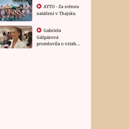
AYTO - Za scénou
natáčení v Thajsku
Gabriela
Gášpárová
promluvila o vztahu
a zakládání rodiny