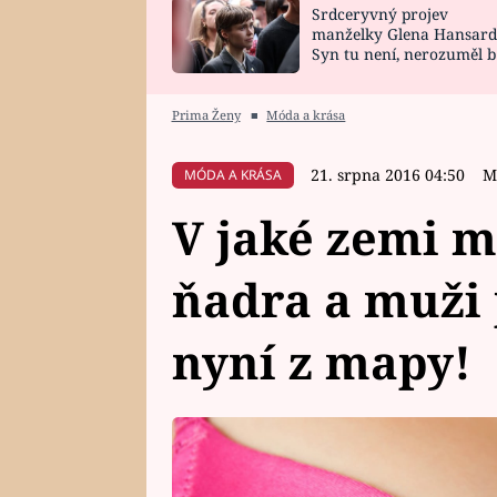
Srdceryvný projev
SNÁŘ
CELEBRITY
manželky Glena Hansard
Syn tu není, nerozuměl b
HOROSKOP NA
VAŘENÍ
tomu, vysvětlila
ROK 2023
Prima Ženy
■
Móda a krása
21. srpna 2016 04:50
M
MÓDA A KRÁSA
V jaké zemi m
ňadra a muži 
nyní z mapy!