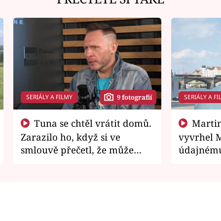
SERIÁLY A FILMY
SERIÁLY A FI
9 fotografií
Tuna se chtěl vrátit domů.
Martin Písařík jako
Zarazilo ho, když si ve
vyvrhel 
smlouvě přečetl, že může
údajnému
zemřít
je v nemil