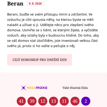
Beran
9. 8. 2026
Berani, buďte ve svém přístupu mírní a zdrženliví. Ve
vzduchu je cítit spousta něhy, na kterou byste se měli
naladit a užívat si ji. Udělejte něco pro zlepšení svého
domova. Usmiřte se s lidmi, se kterými žijete, a vyčistěte
vzduch, aby vztahy byly v budoucnu klidné. Do toho, aby
se váš domov stal útočištěm, jste investovali velkou část
svého já, proto si ho važte a pečujte o něj.
CELÝ HOROSKOP PRO DNEŠNÍ DEN
Vaše šťastná čísla
41
39
12
13
11
46
2