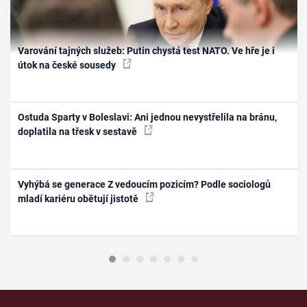
Varování tajných služeb: Putin chystá test NATO. Ve hře je i
útok na české sousedy
Ostuda Sparty v Boleslavi: Ani jednou nevystřelila na bránu,
doplatila na třesk v sestavě
Vyhýbá se generace Z vedoucím pozicím? Podle sociologů
mladí kariéru obětují jistotě