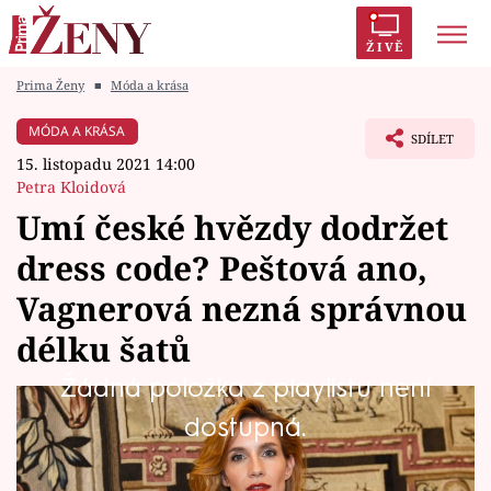
ŽIVĚ
Prima Ženy
■
Móda a krása
Trendy:
Polabí
Inspekce
Prostřeno!
AYTO?
MÓDA A KRÁSA
SDÍLET
Módní alarm
Zrádci
Proměny
15. listopadu 2021 14:00
Petra Kloidová
Umí české hvězdy dodržet
dress code? Peštová ano,
Témata
Vagnerová nezná správnou
Celebrity
délku šatů
Žádná položka z playlistu není
Vztahy
Pětadvacáté narozeniny české mutace
dostupná.
Seriály
módního časopisu jsou jednou z událostí, kde
se můžete nechat unést extravagancí. I tak s