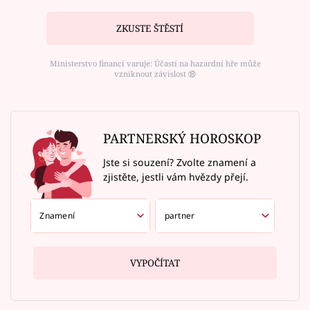
ZKUSTE ŠTĚSTÍ
Ministerstvo financí varuje: Účastí na hazardní hře může
vzniknout závislost ⑱
PARTNERSKÝ HOROSKOP
Jste si souzení? Zvolte znamení a
zjistěte, jestli vám hvězdy přejí.
VYPOČÍTAT