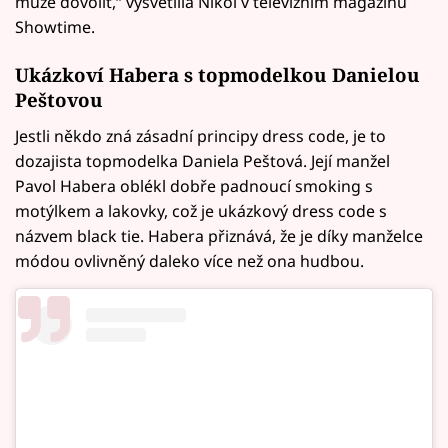
může dovolit,“ vysvětlila Nikol v televizním magazínu
Showtime.
Ukázkoví Habera s topmodelkou Danielou
Peštovou
Jestli někdo zná zásadní principy dress code, je to
dozajista topmodelka Daniela Peštová. Její manžel
Pavol Habera oblékl dobře padnoucí smoking s
motýlkem a lakovky, což je ukázkový dress code s
názvem black tie. Habera přiznává, že je díky manželce
módou ovlivněný daleko více než ona hudbou.