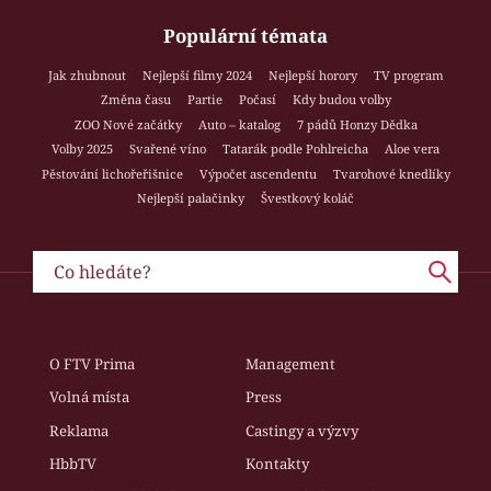
Populární témata
Jak zhubnout
Nejlepší filmy 2024
Nejlepší horory
TV program
Změna času
Partie
Počasí
Kdy budou volby
ZOO Nové začátky
Auto – katalog
7 pádů Honzy Dědka
Volby 2025
Svařené víno
Tatarák podle Pohlreicha
Aloe vera
Pěstování lichořeřišnice
Výpočet ascendentu
Tvarohové knedlíky
Nejlepší palačinky
Švestkový koláč
O FTV Prima
Management
Volná místa
Press
Reklama
Castingy a výzvy
HbbTV
Kontakty