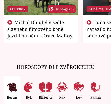
CELEBRITY
SERIÁLY A FIL
8 fotografií
Michal Dlouhý v sedle
Tuna se chtěl vrátit domů.
slavného filmového koně.
Zarazilo ho
Jezdil na něm i Draco Malfoy
smlouvě př
zemřít
HOROSKOPY DLE ZVĚROKRUHU
Beran
Býk
Blíženci
Rak
Lev
Panna
V