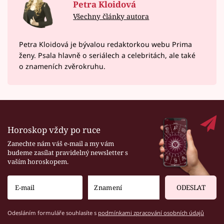
Petra Kloidová
Všechny články autora
Petra Kloidová je bývalou redaktorkou webu Prima
ženy. Psala hlavně o seriálech a celebritách, ale také
o znameních zvěrokruhu.
Horoskop vždy po ruce
Zanechte nám váš e-mail a my vám
budeme zasílat pravidelný newsletter s
vaším horoskopem.
ODESLAT
Odesláním formuláře souhlasíte s
podmínkami zpracování osobních údajů