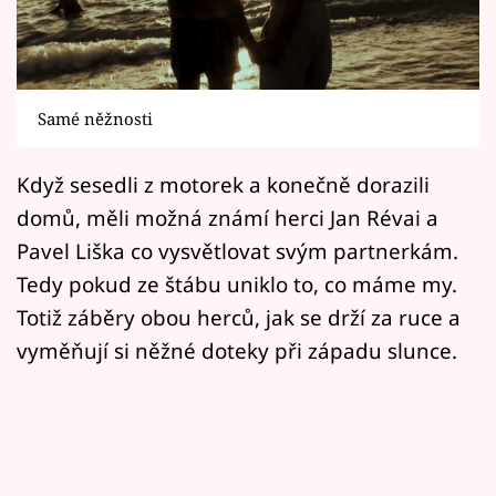
Horoskopy
Sledujte prima+
Filmový festival Karlovy Vary
Samé něžnosti
Pořady
Když sesedli z motorek a konečně dorazili
domů, měli možná známí herci Jan Révai a
Mámy sobě
Pavel Liška co vysvětlovat svým partnerkám.
Tedy pokud ze štábu uniklo to, co máme my.
Přihlášení
Totiž záběry obou herců, jak se drží za ruce a
vyměňují si něžné doteky při západu slunce.
Sledujte nás