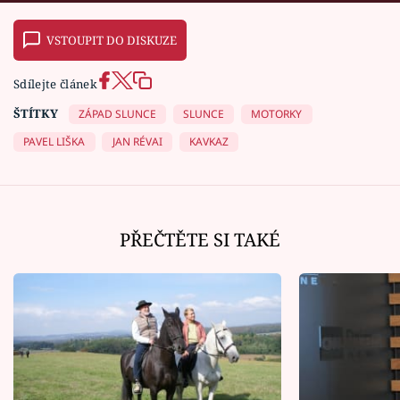
VSTOUPIT DO DISKUZE
Sdílejte článek
ŠTÍTKY
ZÁPAD SLUNCE
SLUNCE
MOTORKY
PAVEL LIŠKA
JAN RÉVAI
KAVKAZ
PŘEČTĚTE SI TAKÉ