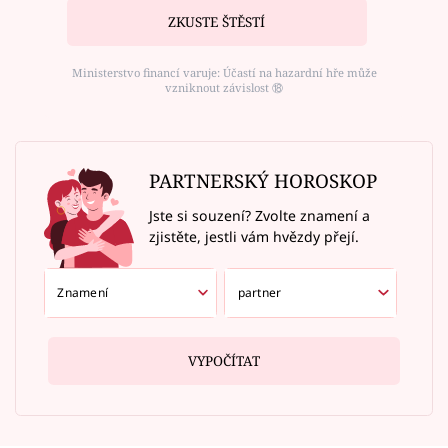
ZKUSTE ŠTĚSTÍ
Ministerstvo financí varuje: Účastí na hazardní hře může
vzniknout závislost ⑱
PARTNERSKÝ HOROSKOP
Jste si souzení? Zvolte znamení a
zjistěte, jestli vám hvězdy přejí.
VYPOČÍTAT