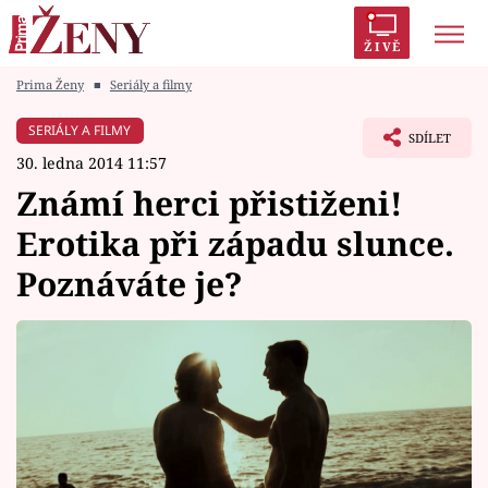
ŽIVĚ
Prima Ženy
■
Seriály a filmy
Trendy:
Polabí
Inspekce
Prostřeno!
AYTO?
SERIÁLY A FILMY
SDÍLET
Módní alarm
Zrádci
Proměny
30. ledna 2014 11:57
Známí herci přistiženi!
Erotika při západu slunce.
Poznáváte je?
Témata
Celebrity
Vztahy
Seriály