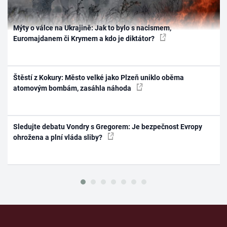
Mýty o válce na Ukrajině: Jak to bylo s nacismem,
Euromajdanem či Krymem a kdo je diktátor?
Štěstí z Kokury: Město velké jako Plzeň uniklo oběma
atomovým bombám, zasáhla náhoda
Sledujte debatu Vondry s Gregorem: Je bezpečnost Evropy
ohrožena a plní vláda sliby?