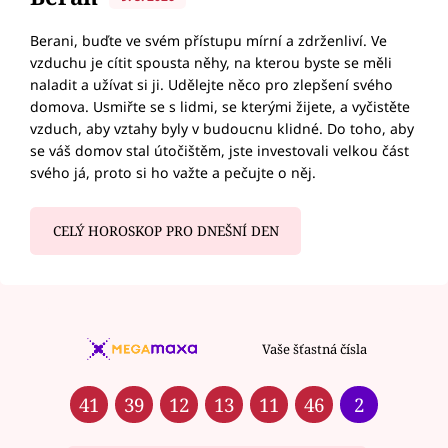
Berani, buďte ve svém přístupu mírní a zdrženliví. Ve
vzduchu je cítit spousta něhy, na kterou byste se měli
naladit a užívat si ji. Udělejte něco pro zlepšení svého
domova. Usmiřte se s lidmi, se kterými žijete, a vyčistěte
vzduch, aby vztahy byly v budoucnu klidné. Do toho, aby
se váš domov stal útočištěm, jste investovali velkou část
svého já, proto si ho važte a pečujte o něj.
CELÝ HOROSKOP PRO DNEŠNÍ DEN
Vaše šťastná čísla
41
39
12
13
11
46
2