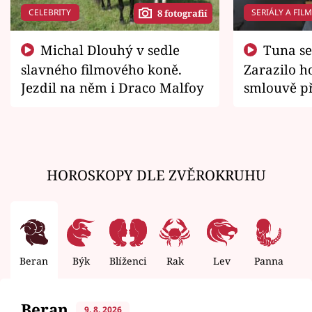
CELEBRITY
SERIÁLY A FIL
8 fotografií
Michal Dlouhý v sedle
Tuna se chtěl vrátit domů.
slavného filmového koně.
Zarazilo ho
Jezdil na něm i Draco Malfoy
smlouvě př
zemřít
HOROSKOPY DLE ZVĚROKRUHU
Beran
Býk
Blíženci
Rak
Lev
Panna
V
Beran
9. 8. 2026