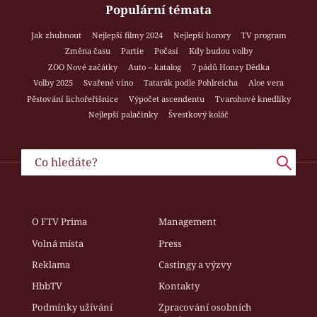
Populární témata
Jak zhubnout
Nejlepší filmy 2024
Nejlepší horory
TV program
Změna času
Partie
Počasí
Kdy budou volby
ZOO Nové začátky
Auto – katalog
7 pádů Honzy Dědka
Volby 2025
Svařené víno
Tatarák podle Pohlreicha
Aloe vera
Pěstování lichořeřišnice
Výpočet ascendentu
Tvarohové knedlíky
Nejlepší palačinky
Švestkový koláč
O FTV Prima
Management
Volná místa
Press
Reklama
Castingy a výzvy
HbbTV
Kontakty
Podmínky užívání
Zpracování osobních