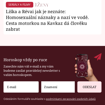
SERIÁLY A FILMY
Liška a Révai jak je neznáte:
Homosexuální náznaky a nazí ve vodě.
Cesta motorkou na Kavkaz dá člověku
zabrat
Horoskop vždy po ruce
Zanechte nám váš e-mail a my vám
budeme zasílat pravidelný newsletter s
vaším horoskopem.
ODESLAT
Odesláním formuláře souhlasíte s
podmínkami zpracování osobních údajů