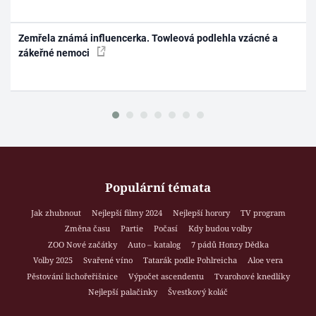
Zemřela známá influencerka. Towleová podlehla vzácné a
zákeřné nemoci
Populární témata
Jak zhubnout
Nejlepší filmy 2024
Nejlepší horory
TV program
Změna času
Partie
Počasí
Kdy budou volby
ZOO Nové začátky
Auto – katalog
7 pádů Honzy Dědka
Volby 2025
Svařené víno
Tatarák podle Pohlreicha
Aloe vera
Pěstování lichořeřišnice
Výpočet ascendentu
Tvarohové knedlíky
Nejlepší palačinky
Švestkový koláč