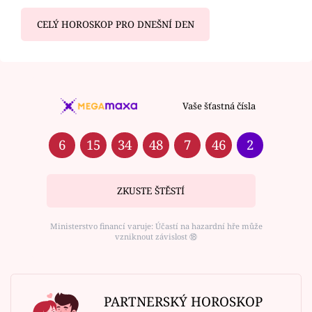
CELÝ HOROSKOP PRO DNEŠNÍ DEN
Vaše šťastná čísla
6
15
34
48
7
46
2
ZKUSTE ŠTĚSTÍ
Ministerstvo financí varuje: Účastí na hazardní hře může
vzniknout závislost ⑱
PARTNERSKÝ HOROSKOP