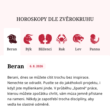
HOROSKOPY DLE ZVĚROKRUHU
Beran
Býk
Blíženci
Rak
Lev
Panna
V
Beran
6. 8. 2026
Berani, dnes se můžete cítit trochu bez inspirace.
Nenechte se odradit. Pusťte se do jakéhokoli projektu, i
když jste myšlenkami jinde. V průběhu „špatné“ práce,
kterou můžete zpočátku chrlit, vám múza jemně přistane
na rameni. Někdy je zapotřebí trocha disciplíny, aby
vedla ke slastné odměně.