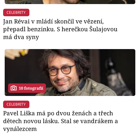
CELEBRITY
Jan Révai v mládí skončil ve vězení,
přepadl benzinku. S herečkou Šulajovou
má dva syny
10 fotografií
CELEBRITY
Pavel Liška má po dvou ženách a třech
dětech novou lásku. Stal se vandrákem a
vynálezcem