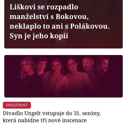
Horoskopy
Liškovi se rozpadlo
Sledujte prima+
manželství s Bokovou,
neklaplo to ani s Polákovou.
Filmový festival Karlovy Vary
Syn je jeho kopií
Pořady
Mámy sobě
Přihlášení
Sledujte nás
SPOLEČNOST
Divadlo Ungelt vstupuje do 31. sezóny,
která nabídne tři nové inscenace