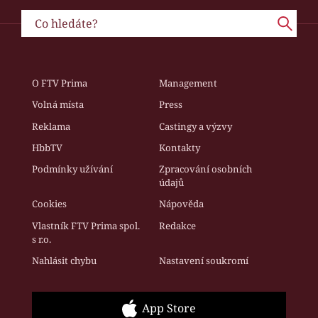
O FTV Prima
Management
Volná místa
Press
Reklama
Castingy a výzvy
HbbTV
Kontakty
Podmínky užívání
Zpracování osobních
údajů
Cookies
Nápověda
Vlastník FTV Prima spol.
Redakce
s r.o.
Nahlásit chybu
Nastavení soukromí
App Store