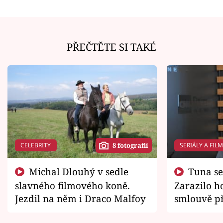
PŘEČTĚTE SI TAKÉ
CELEBRITY
SERIÁLY A FIL
8 fotografií
Michal Dlouhý v sedle
Tuna se chtěl vrátit domů.
slavného filmového koně.
Zarazilo ho
Jezdil na něm i Draco Malfoy
smlouvě př
zemřít