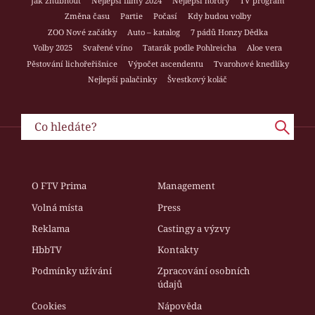
Jak zhubnout
Nejlepší filmy 2024
Nejlepší horory
TV program
Změna času
Partie
Počasí
Kdy budou volby
ZOO Nové začátky
Auto – katalog
7 pádů Honzy Dědka
Volby 2025
Svařené víno
Tatarák podle Pohlreicha
Aloe vera
Pěstování lichořeřišnice
Výpočet ascendentu
Tvarohové knedlíky
Nejlepší palačinky
Švestkový koláč
O FTV Prima
Management
Volná místa
Press
Reklama
Castingy a výzvy
HbbTV
Kontakty
Podmínky užívání
Zpracování osobních
údajů
Cookies
Nápověda