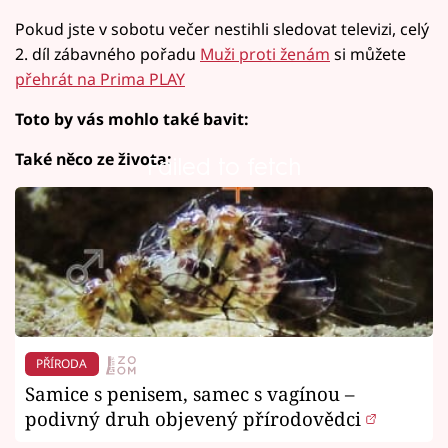
Pokud jste v sobotu večer nestihli sledovat televizi, celý
2. díl zábavného pořadu
Muži proti ženám
si můžete
přehrát na Prima PLAY
Toto by vás mohlo také bavit:
Také něco ze života:
Failed to fetch
PŘÍRODA
Samice s penisem, samec s vagínou –
podivný druh objevený přírodovědci