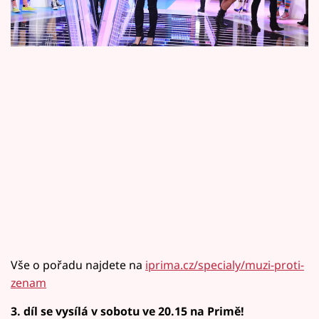
Horoskopy
pohlaví.
Sledujte prima+
Filmový festival Karlovy Vary
Pořady
Mámy sobě
Přihlášení
Sledujte nás
Vše o pořadu najdete na
iprima.cz/specialy/muzi-proti-
zenam
3. díl se vysílá v sobotu ve 20.15 na Primě!