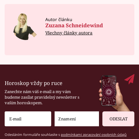
Autor článku
Zuzana Schneidewind
Všechny články autora
Horoskop vždy po ruce
Zanechte nám váš e-mail a my vám
budeme zasílat pravidelný newsletter s
vaším horoskopem.
ODESLAT
Odesláním formuláře souhlasíte s
podmínkami zpracování osobních údajů