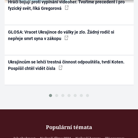
Hráči bojují proti vypínání videoher. Tvoříme precedent i pro
fyzický svět, říká Gregorová
GLOSA: Vracet Ukrajince do války je zlo. Žádný rodič si
nepřeje smrt syna v zákopu
Ukrajincům se lehčí trestná činnost odpouštěla, tvrdí Koten.
Pospíšil chtěl vidět čísla
Populární témata