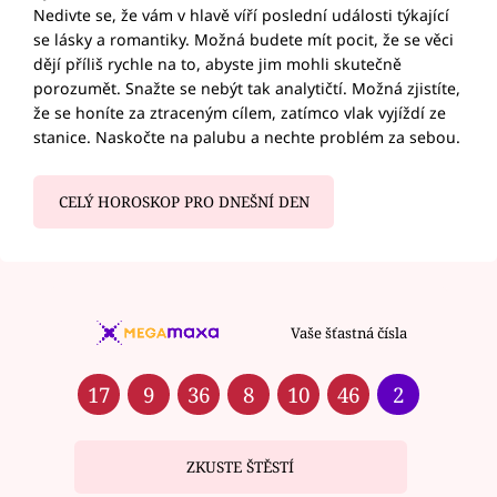
Nedivte se, že vám v hlavě víří poslední události týkající
se lásky a romantiky. Možná budete mít pocit, že se věci
dějí příliš rychle na to, abyste jim mohli skutečně
porozumět. Snažte se nebýt tak analytičtí. Možná zjistíte,
že se honíte za ztraceným cílem, zatímco vlak vyjíždí ze
stanice. Naskočte na palubu a nechte problém za sebou.
CELÝ HOROSKOP PRO DNEŠNÍ DEN
Vaše šťastná čísla
17
9
36
8
10
46
2
ZKUSTE ŠTĚSTÍ