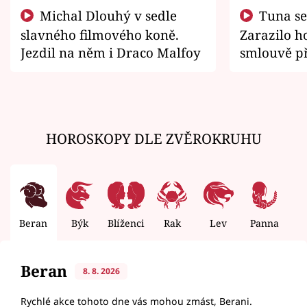
Michal Dlouhý v sedle
Tuna se chtěl vrátit domů.
slavného filmového koně.
Zarazilo ho
Jezdil na něm i Draco Malfoy
smlouvě př
zemřít
HOROSKOPY DLE ZVĚROKRUHU
Beran
Býk
Blíženci
Rak
Lev
Panna
V
Beran
8. 8. 2026
Rychlé akce tohoto dne vás mohou zmást, Berani.