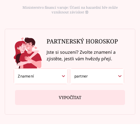
Ministerstvo financí varuje: Účastí na hazardní hře může
vzniknout závislost ⑱
PARTNERSKÝ HOROSKOP
Jste si souzení? Zvolte znamení a
zjistěte, jestli vám hvězdy přejí.
VYPOČÍTAT