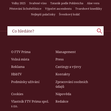
Volby 2025
Svařené víno
Tatarák podle Pohlreicha
Aloe vera
Pěstování lichořeřišnice
Výpočet ascendentu
Tvarohové knedlíky
Nejlepší palačinky
Švestkový koláč
O FTV Prima
Management
Volná místa
Press
Reklama
Castingy a výzvy
HbbTV
Kontakty
Podmínky užívání
Zpracování osobních
údajů
Cookies
Nápověda
Vlastník FTV Prima spol.
Redakce
s r.o.