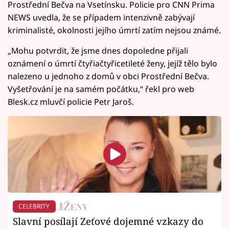
Prostřední Bečva na Vsetínsku. Policie pro CNN Prima
NEWS uvedla, že se případem intenzivně zabývají
kriminalisté, okolnosti jejího úmrtí zatím nejsou známé.
„Mohu potvrdit, že jsme dnes dopoledne přijali
oznámení o úmrtí čtyřiačtyřicetileté ženy, jejíž tělo bylo
nalezeno u jednoho z domů v obci Prostřední Bečva.
Vyšetřování je na samém počátku,“ řekl pro web
Blesk.cz mluvčí policie Petr Jaroš.
CELEBRITY
Slavní posílají Zeťové dojemné vzkazy do