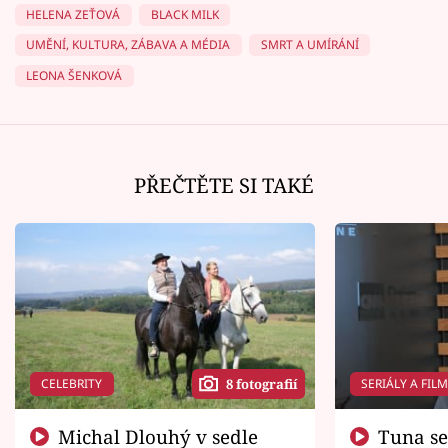
HELENA ZEŤOVÁ
BLACK MILK
UMĚNÍ, KULTURA, ZÁBAVA A MÉDIA
SMRT A UMÍRÁNÍ
LEONA ŠENKOVÁ
PŘEČTĚTE SI TAKÉ
CELEBRITY
SERIÁLY A FIL
8 fotografií
Michal Dlouhý v sedle
Tuna se chtěl vrátit domů.