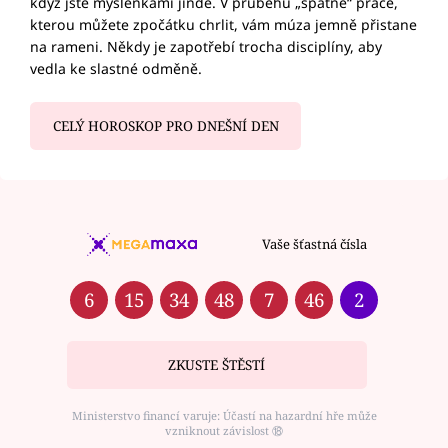
když jste myšlenkami jinde. V průběhu „špatné“ práce,
kterou můžete zpočátku chrlit, vám múza jemně přistane
na rameni. Někdy je zapotřebí trocha disciplíny, aby
vedla ke slastné odměně.
CELÝ HOROSKOP PRO DNEŠNÍ DEN
Vaše šťastná čísla
6
15
34
48
7
46
2
ZKUSTE ŠTĚSTÍ
Ministerstvo financí varuje: Účastí na hazardní hře může
vzniknout závislost ⑱