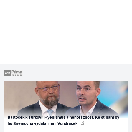
Bartošek k Turkovi: Hyenismus a nehoráznost. Ke stíhání by
ho Sněmovna vydala, míní Vondráček