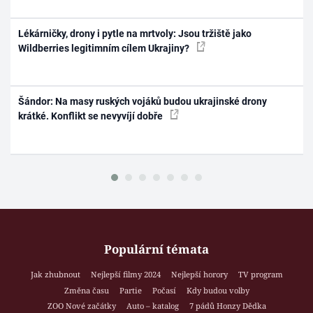
Lékárničky, drony i pytle na mrtvoly: Jsou tržiště jako
Wildberries legitimním cílem Ukrajiny?
Šándor: Na masy ruských vojáků budou ukrajinské drony
krátké. Konflikt se nevyvíjí dobře
Populární témata
Jak zhubnout
Nejlepší filmy 2024
Nejlepší horory
TV program
Změna času
Partie
Počasí
Kdy budou volby
ZOO Nové začátky
Auto – katalog
7 pádů Honzy Dědka