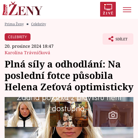
ŽIVĚ
Prima Ženy
■
Celebrity
Trendy:
Polabí
Inspekce
Prostřeno!
AYTO?
CELEBRITY
SDÍLET
Módní alarm
Zrádci
Proměny
20. prosince 2024 18:47
Karolína Trávníčková
Plná síly a odhodlání: Na
poslední fotce působila
Témata
Helena Zeťová optimisticky
Celebrity
Žádná položka z playlistu není
dostupná.
Vztahy
Seriály