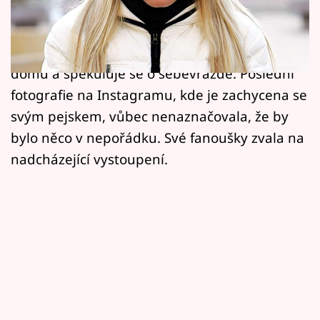
Horoskopy
V pátek obletěla Česko šokující zpráva o
tragické smrti zpěvačky Heleny Zeťové. Podle
Sledujte prima+
informací měla umělkyně vypadnout z okna
Filmový festival Karlovy Vary
domu a spekuluje se o sebevraždě. Poslední
fotografie na Instagramu, kde je zachycena se
Pořady
svým pejskem, vůbec nenaznačovala, že by
bylo něco v nepořádku. Své fanoušky zvala na
Mámy sobě
nadcházející vystoupení.
Přihlášení
Sledujte nás