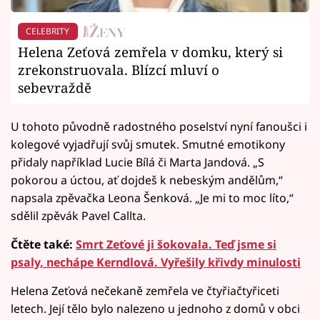
CELEBRITY
Helena Zeťová zemřela v domku, který si
zrekonstruovala. Blízcí mluví o
sebevraždě
U tohoto původně radostného poselství nyní fanoušci i
kolegové vyjadřují svůj smutek. Smutné emotikony
přidaly například Lucie Bílá či Marta Jandová. „S
pokorou a úctou, ať dojdeš k nebeským andělům,“
napsala zpěvačka Leona Šenková. „Je mi to moc líto,“
sdělil zpěvák Pavel Callta.
Čtěte také:
Smrt Zeťové ji šokovala. Teď jsme si
psaly, nechápe Kerndlová. Vyřešily křivdy minulosti
Helena Zeťová nečekaně zemřela ve čtyřiačtyřiceti
letech. Její tělo bylo nalezeno u jednoho z domů v obci