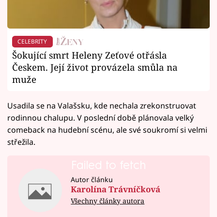
CELEBRITY
Šokující smrt Heleny Zeťové otřásla
Českem. Její život provázela smůla na
muže
Usadila se na Valašsku, kde nechala zrekonstruovat
rodinnou chalupu. V poslední době plánovala velký
comeback na hudební scénu, ale své soukromí si velmi
střežila.
Failed to fetch
Autor článku
Karolína Trávníčková
Všechny články autora