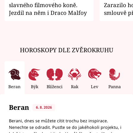
slavného filmového koně.
Zarazilo ho
Jezdil na něm i Draco Malfoy
smlouvě př
zemřít
HOROSKOPY DLE ZVĚROKRUHU
Beran
Býk
Blíženci
Rak
Lev
Panna
V
Beran
6. 8. 2026
Berani, dnes se můžete cítit trochu bez inspirace.
Nenechte se odradit. Pusťte se do jakéhokoli projektu, i