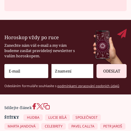
Horoskop vždy po ruce
Zanechte nám váš e-mail a my vám
budeme zasílat pravidelný newsletter s
vaším horoskopem.
ODESLAT
Odesláním formuláře souhlasíte s
podmínkami zpracování osobních údajů
Sdílejte článek
ŠTÍTKY
HUDBA
LUCIE BÍLÁ
SPOLEČNOST
MARTA JANDOVÁ
CELEBRITY
PAVEL CALLTA
PETR JAROŠ