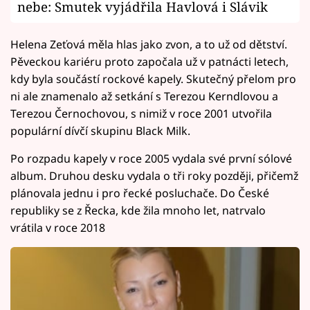
nebe: Smutek vyjádřila Havlová i Slávik
Helena Zeťová měla hlas jako zvon, a to už od dětství.
Pěveckou kariéru proto započala už v patnácti letech,
kdy byla součástí rockové kapely. Skutečný přelom pro
ni ale znamenalo až setkání s Terezou Kerndlovou a
Terezou Černochovou, s nimiž v roce 2001 utvořila
populární dívčí skupinu Black Milk.
Po rozpadu kapely v roce 2005 vydala své první sólové
album. Druhou desku vydala o tři roky později, přičemž
plánovala jednu i pro řecké posluchače. Do České
republiky se z Řecka, kde žila mnoho let, natrvalo
vrátila v roce 2018