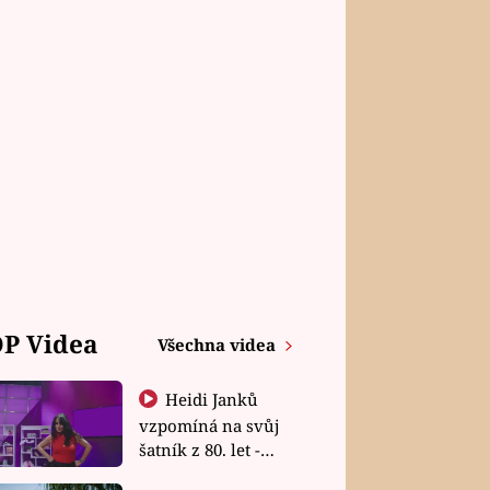
P Videa
Všechna videa
Heidi Janků
vzpomíná na svůj
šatník z 80. let -
Shopaholičky