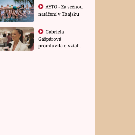
AYTO - Za scénou
natáčení v Thajsku
Gabriela
Gášpárová
promluvila o vztahu
a zakládání rodiny