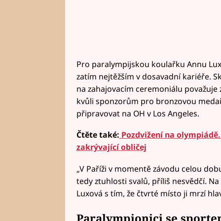
Pro paralympijskou koulařku Annu Luxo
zatím nejtěžším v dosavadní kariéře. S
na zahajovacím ceremoniálu považuje z
kvůli sponzorům pro bronzovou medailis
připravovat na OH v Los Angeles.
Čtěte také:
Pozdvižení na olympiádě.
zakrývající obličej
„V Paříži v momentě závodu celou dobu 
tedy ztuhlosti svalů, příliš nesvědčí. N
Luxová s tím, že čtvrté místo ji mrzí hla
Paralympionici se sportem