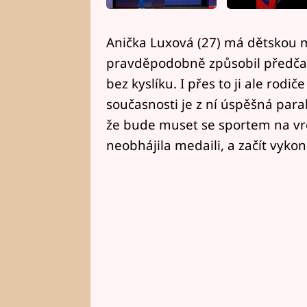
Anička Luxová (27) má dětskou 
pravděpodobně způsobil předčas
bez kyslíku. I přes to ji ale rodi
současnosti je z ní úspěšná paral
že bude muset se sportem na vrc
neobhájila medaili, a začít vykon