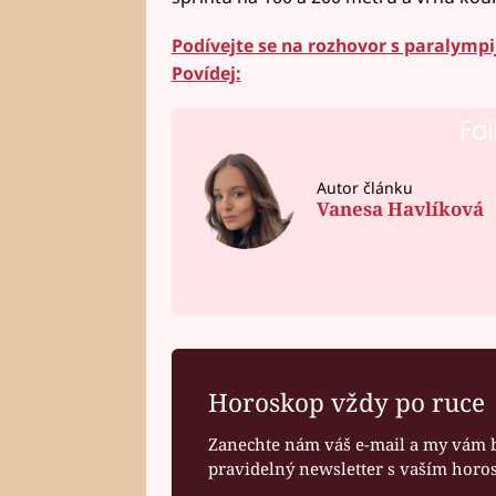
Podívejte se na rozhovor s paralymp
Povídej:
Fai
Autor článku
Vanesa Havlíková
Horoskop vždy po ruce
Zanechte nám váš e-mail a my vám 
pravidelný newsletter s vaším hor