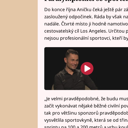
Do konce října Aničku čeká ještě pár z
zasloužený odpočinek. Ráda by však nač
nadále. Čtvrté místo ji hodně namotivov
cestovatelský cíl Los Angeles. Určitou 
nejsou profesionální sportovci, kteří by
„Je velmi pravděpodobné, že budu muse
začít vykonávat nějaké běžné civilní pov
tak pro většinu sponzorů pravděpodobn
vysvětlila sportovkyně, která se od třiná
sprintu na 100 a 200 metrů a vrhu koulí