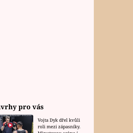
vrhy pro vás
Vojta Dyk dřel kvůli
roli mezi zápasníky.
Minutovou scénu jel