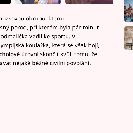
mozkovou obrnou, kterou
ný porod, při kterém byla pár minut
če odmalička vedli ke sportu. V
ympijská koulařka, která se však bojí,
holové úrovni skončit kvůli tomu, že
ávat nějaké běžné civilní povolání.