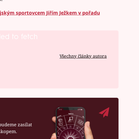
ijským sportovcem Jiřím Ježkem v pořadu
led to fetch
Všechny články autora
budeme zasílat
oskopem.