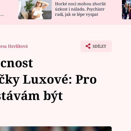
Horké noci mohou zhoršit
NOVINKY
ZAHRADA
úzkost i náladu. Psychiatr
 a
radí, jak se lépe vyspat
VIDEORECEPTY
DESIGN
esa Havlíková
SDÍLET
cnost
čky Luxové: Pro
stávám být