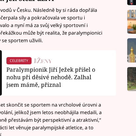
ávodů v Česku. Následně by si ráda dopřála
erpala síly a pokračovala ve sportu i
alo a nyní má za svůj velký sportovní i
překážkou může být realita, že paralympionici
 se sportem uživili.
CELEBRITY
Paralympionik Jiří Ježek přišel o
nohu při děsivé nehodě. Zalhal
jsem mámě, přiznal
t skončit se sportem na vrcholové úrovni a
olání, jelikož jsem letos neobhájila medaili, a
ě přestávám být perspektivní a atraktivní,“
cti let věnuje paralympijské atletice, a to
.