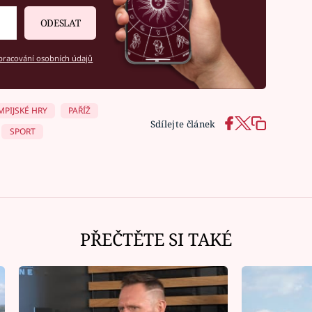
ODESLAT
racování osobních údajů
MPIJSKÉ HRY
PAŘÍŽ
Sdílejte článek
SPORT
PŘEČTĚTE SI TAKÉ