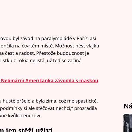
vou byl závod na paralympiádě v Paříži asi
končila na čtvrtém místě. Možnost nést vlajku
a čest a radost. Přestože budoucnost je
tku z Tokia nejistá, už teď se začíná
 Nebinární Američanka závodila s maskou
hustě pršelo a byla zima, což mé spasticitě,
Ná
a podmínky si ale stěžovat nechci,“ prozradila
vně kvůli trenérovi.
 jen stěží uživí