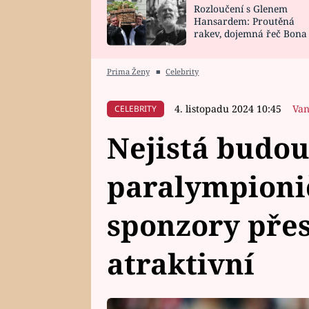
Rozloučení s Glenem
SNÁŘ
CELEBRITY
Hansardem: Proutěná
rakev, dojemná řeč Bona
HOROSKOP NA
VAŘENÍ
zpěv Irglové s Vedderem
ROK 2023
Prima Ženy
■
Celebrity
4. listopadu 2024 10:45
Van
CELEBRITY
Nejistá budou
paralympioni
sponzory pře
atraktivní