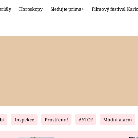
eriály
Horoskopy
Sledujte prima+
Filmový festival Karl
Celebrity
Recept
MÓDA A KRÁSA
HLAVNÍ JÍ
VZTAHY A SEX
SLADKÉ
PRIMA MAMINKA
ZDRAVÉ
bí
Inspekce
Prostřeno!
AYTO?
Módní alarm
Fresh
Living
RECEPTY
BYDLENÍ