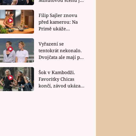
bez dubla
Filip Sajler znovu
před kamerou: Na
Primě ukáže
poctivou kuchyni i
rychlé recepty
Vyřazení se
tentokrát nekonalo.
Dvojčata ale mají po
uzavření třetí etapy
závodu nůž na krku
Šok v Kambodži.
Favoritky Chicas
končí, závod ukázal
svou nejtvrdší tvář