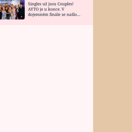
Singles už jsou Couples!
AYTO je u konce. V
dojemném finále se našlo
všech 10 Perfect Matchů