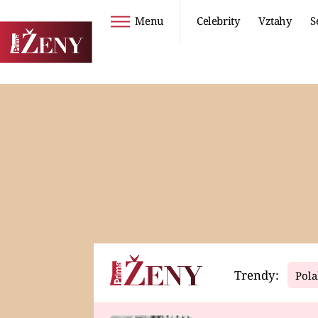
Menu
Celebrity
Vztahy
S
Seriály
Životní styl
ZOO
DIETY A HUBNUTÍ
PROSTŘENO!
CESTOVÁNÍ A
DOVOLENÁ
DUCH
ZDRAVÍ
Trendy:
Pola
Horoskopy
Video
ASTROČLÁNKY
SERIÁLY