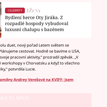
CELEBRITY
Bydlení herce Oty Jiráka. Z
rozpadlé hospody vybudoval
luxusní chalupu s bazénem
polu duet, nový pořad Letem světem se
 Plánujeme cestovat. Hodně se bavíme o USA,
oje pracovní aktivity,“ prozradil zpěvák. „V
ké workshopy v Chorvatsku a když to všechno
y,“ potvrdila Lucie.
oměny Andrey Verešové na KVIFF: Jsem
led to fetch