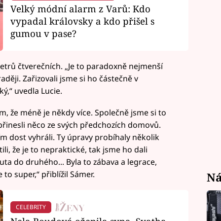
Velký módní alarm z Varů: Kdo
vypadal královsky a kdo přišel s
gumou v pase?
metrů čtverečních. „Je to paradoxně nejmenší
raději. Zařizovali jsme si ho částečně v
ký,“ uvedla Lucie.
m, že méně je někdy více. Společně jsme si to
i přinesli něco ze svých předchozích domovů.
tím dost vyhráli. Ty úpravy probíhaly několik
li, že je to nepraktické, tak jsme ho dali
uta do druhého... Byla to zábava a legrace,
e to super,“ přiblížil Sámer.
Ná
CELEBRITY