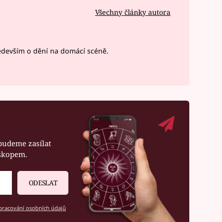
Všechny články autora
devším o dění na domácí scéně.
budeme zasílat
oskopem.
ODESLAT
racování osobních údajů