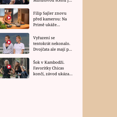
bez dubla
Filip Sajler znovu
před kamerou: Na
Primě ukáže
poctivou kuchyni i
rychlé recepty
Vyřazení se
tentokrát nekonalo.
Dvojčata ale mají po
uzavření třetí etapy
závodu nůž na krku
Šok v Kambodži.
Favoritky Chicas
končí, závod ukázal
svou nejtvrdší tvář