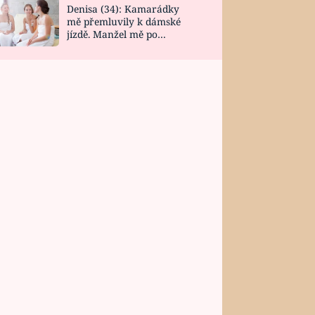
Denisa (34): Kamarádky
mě přemluvily k dámské
jízdě. Manžel mě po
návratu zaskočil