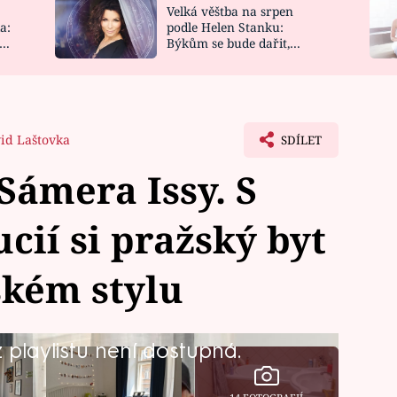
Velká věštba na srpen
NOVINKY
ZAHRADA
a:
podle Helen Stanku:
y
Býkům se bude dařit,
VIDEORECEPTY
DESIGN
Vodnáře čeká jízda
id Laštovka
SDÍLET
Sámera Issy. S
cií si pražský byt
lském stylu
playlistu není dostupná.