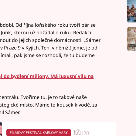
bdobí. Od října loňského roku tvoří pár se
Junk, kterou už požádal o ruku. Redakci
out do jejich společné domácnosti. „Sámer
v Praze 9 v Kyjích. Ten, v němž žijeme, je od
jímali, pak jsme se rozhodli, že tu budeme
 do bydlení miliony. Má luxusní vilu na
entrálu. Tvoříme tu, je to takové naše
rategické místo. Máme to kousek k vodě, za
il Sámer.
FILMOVÝ FESTIVAL KARLOVY VARY