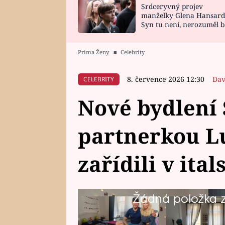
Srdceryvný projev
SNÁŘ
CELEBRITY
manželky Glena Hansard
Syn tu není, nerozuměl b
HOROSKOP NA
VAŘENÍ
tomu, vysvětlila
ROK 2023
Prima Ženy
■
Celebrity
8. července 2026 12:30
Dav
CELEBRITY
Nové bydlení 
partnerkou Lu
zařídili v ita
Žádná položka z 