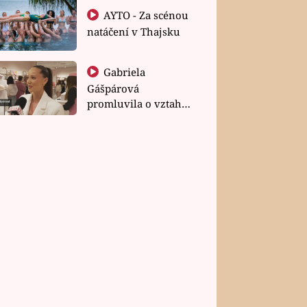
AYTO - Za scénou
natáčení v Thajsku
Gabriela
Gášpárová
promluvila o vztahu
a zakládání rodiny