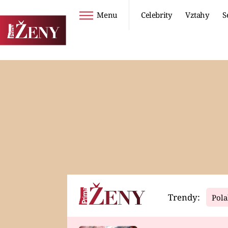
Menu
Celebrity
Vztahy
S
Seriály
Životní styl
ZOO
DIETY A HUBNUTÍ
PROSTŘENO!
CESTOVÁNÍ A
DOVOLENÁ
DUCH
ZDRAVÍ
Trendy:
Pola
Horoskopy
Video
ASTROČLÁNKY
SERIÁLY