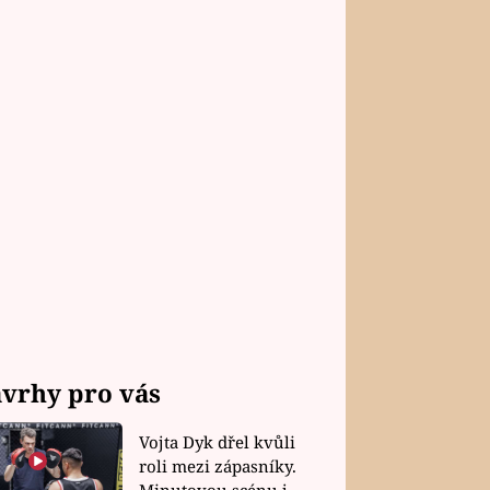
vrhy pro vás
Vojta Dyk dřel kvůli
roli mezi zápasníky.
Minutovou scénu jel