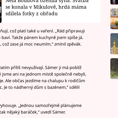
Nela Boudová oženila syna. Svatba
se konala v Mikulově, hrdá máma
sdílela fotky z obřadu
í, což platí také u vaření. „Rád připravuji
 baví. Takže pánem kuchyně jsem spíše já.
, což zase já moc neumím,“ zmínil zpěvák.
atím příliš nevyužívají. Sámer ji má poblíž
tě jsme ani na jednom místě společně nebyli,
je. Ale občas jezdíme na chalupu k rodičům
ác. Je to nádherný dům s bazénem,“ sdělil
 vyhovuje. „Jednou samozřejmě plánujeme
tak nějaký baráček,“ uvedl Sámer.