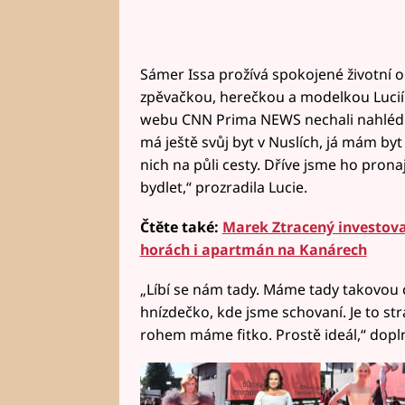
Sámer Issa prožívá spokojené životní o
zpěvačkou, herečkou a modelkou Lucií 
webu CNN Prima NEWS nechali nahlédn
má ještě svůj byt v Nuslích, já mám byt 
nich na půli cesty. Dříve jsme ho prona
bydlet,“ prozradila Lucie.
Čtěte také:
Marek Ztracený investoval
horách i apartmán na Kanárech
„Líbí se nám tady. Máme tady takovou c
hnízdečko, kde jsme schovaní. Je to st
rohem máme fitko. Prostě ideál,“ dopln