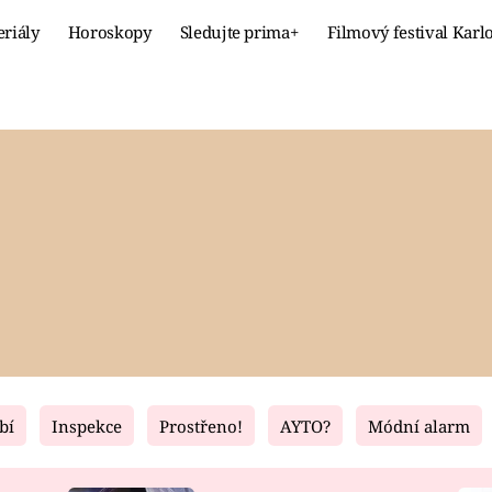
eriály
Horoskopy
Sledujte prima+
Filmový festival Karl
Celebrity
Recept
MÓDA A KRÁSA
HLAVNÍ JÍ
VZTAHY A SEX
SLADKÉ
PRIMA MAMINKA
ZDRAVÉ
bí
Inspekce
Prostřeno!
AYTO?
Módní alarm
Fresh
Living
RECEPTY
BYDLENÍ