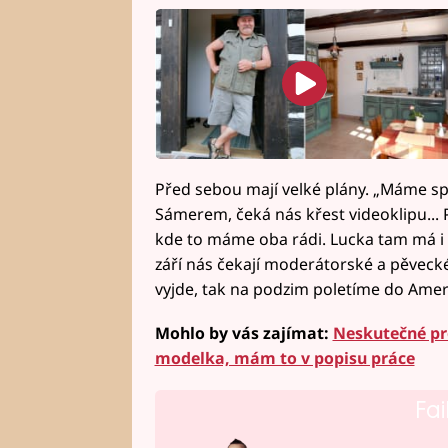
Před sebou mají velké plány. „Máme s
Sámerem, čeká nás křest videoklipu...
kde to máme oba rádi. Lucka tam má i sv
září nás čekají moderátorské a pěvec
vyjde, tak na podzim poletíme do Amerik
Mohlo by vás zajímat:
Neskutečné pr
modelka, mám to v popisu práce
Fai