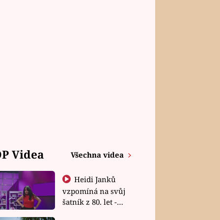
P Videa
Všechna videa
Heidi Janků
vzpomíná na svůj
šatník z 80. let -
Shopaholičky