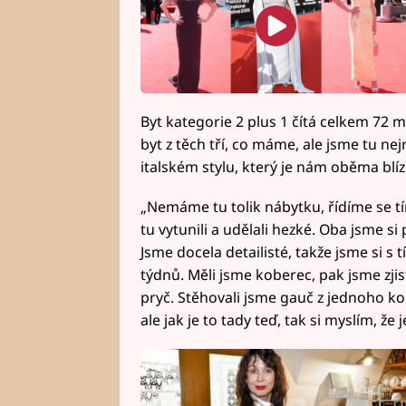
Byt kategorie 2 plus 1 čítá celkem 72 
byt z těch tří, co máme, ale jsme tu nej
italském stylu, který je nám oběma blíz
„Nemáme tu tolik nábytku, řídíme se tí
tu vytunili a udělali hezké. Oba jsme s
Jsme docela detailisté, takže jsme si s 
týdnů. Měli jsme koberec, pak jsme zjisti
pryč. Stěhovali jsme gauč z jednoho ko
ale jak je to tady teď, tak si myslím, že j