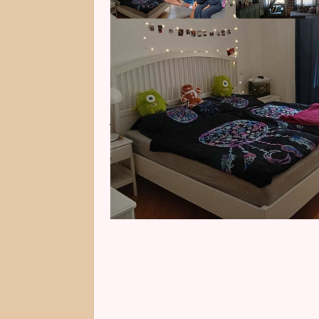
Zpěvák Sámer Issa s o tři roky m
a modelkou Lucií Junk mají celkem
vybrali ten, který se nachází v ce
jejich království vypadá?