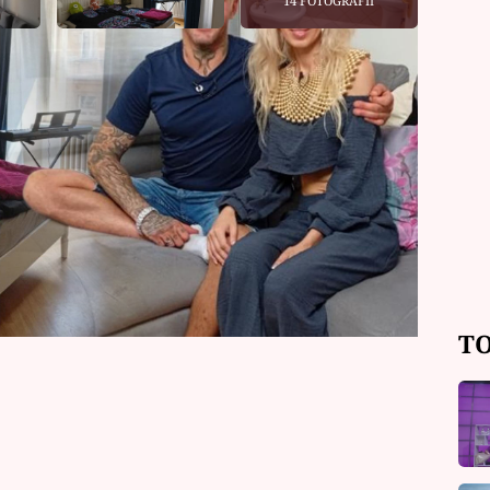
14 FOTOGRAFIÍ
ladší přítelkyní, zpěvačkou, herečkou
 tři byty. Pro společné bydlení si
ntru Prahy. Vlastní ho Lucie. Jak to v
TO