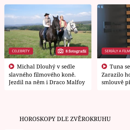
CELEBRITY
SERIÁLY A FIL
8 fotografií
Michal Dlouhý v sedle
Tuna se chtěl vrátit domů.
slavného filmového koně.
Zarazilo ho
Jezdil na něm i Draco Malfoy
smlouvě př
zemřít
HOROSKOPY DLE ZVĚROKRUHU