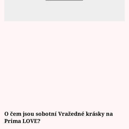
Horoskopy
více než je běžné...
Sledujte prima+
Filmový festival Karlovy Vary
Pořady
Mámy sobě
Přihlášení
Sledujte nás
O čem jsou sobotní Vražedné krásky na
Prima LOVE?