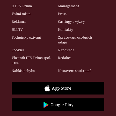
O FTV Prima
Management
Volná místa
Press
Reklama
Castingy a výzvy
HbbTV
Kontakty
Podmínky užívání
Zpracování osobních
údajů
Cookies
Nápověda
Vlastník FTV Prima spol.
Redakce
s r.o.
Nahlásit chybu
Nastavení soukromí
App Store
Google Play