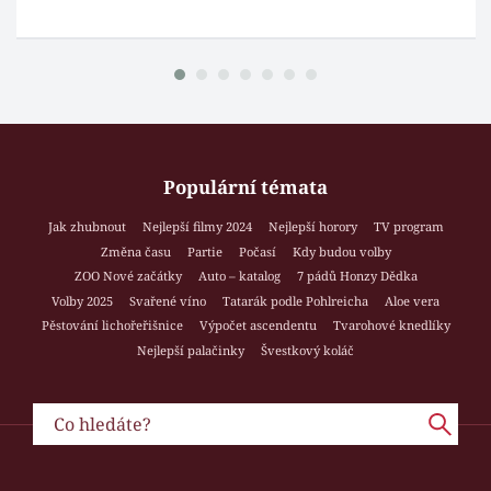
Populární témata
Jak zhubnout
Nejlepší filmy 2024
Nejlepší horory
TV program
Změna času
Partie
Počasí
Kdy budou volby
ZOO Nové začátky
Auto – katalog
7 pádů Honzy Dědka
Volby 2025
Svařené víno
Tatarák podle Pohlreicha
Aloe vera
Pěstování lichořeřišnice
Výpočet ascendentu
Tvarohové knedlíky
Nejlepší palačinky
Švestkový koláč