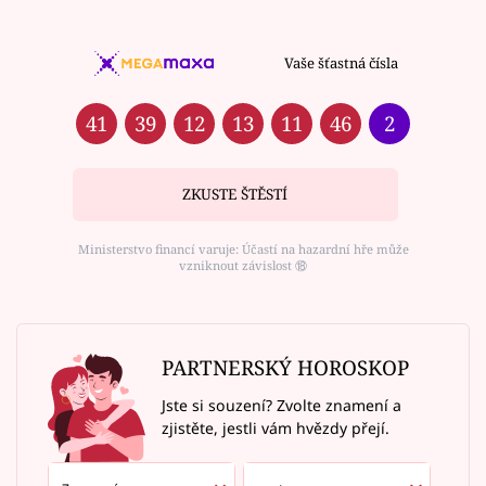
Vaše šťastná čísla
41
39
12
13
11
46
2
ZKUSTE ŠTĚSTÍ
Ministerstvo financí varuje: Účastí na hazardní hře může
vzniknout závislost ⑱
PARTNERSKÝ HOROSKOP
Jste si souzení? Zvolte znamení a
zjistěte, jestli vám hvězdy přejí.