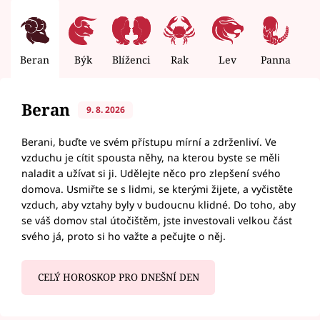
Beran
Býk
Blíženci
Rak
Lev
Panna
V
Beran
9. 8. 2026
Berani, buďte ve svém přístupu mírní a zdrženliví. Ve
vzduchu je cítit spousta něhy, na kterou byste se měli
naladit a užívat si ji. Udělejte něco pro zlepšení svého
domova. Usmiřte se s lidmi, se kterými žijete, a vyčistěte
vzduch, aby vztahy byly v budoucnu klidné. Do toho, aby
se váš domov stal útočištěm, jste investovali velkou část
svého já, proto si ho važte a pečujte o něj.
CELÝ HOROSKOP PRO DNEŠNÍ DEN