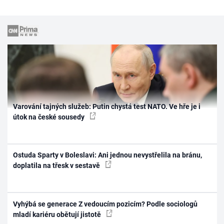
Varování tajných služeb: Putin chystá test NATO. Ve hře je i
útok na české sousedy
Ostuda Sparty v Boleslavi: Ani jednou nevystřelila na bránu,
doplatila na třesk v sestavě
Vyhýbá se generace Z vedoucím pozicím? Podle sociologů
mladí kariéru obětují jistotě