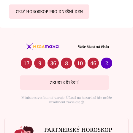
CELÝ HOROSKOP PRO DNEŠNÍ DEN
Vaše šťastná čísla
17
9
36
8
10
46
2
ZKUSTE ŠTĚSTÍ
Ministerstvo financí varuje: Účastí na hazardní hře může
vzniknout závislost ⑱
PARTNERSKÝ HOROSKOP