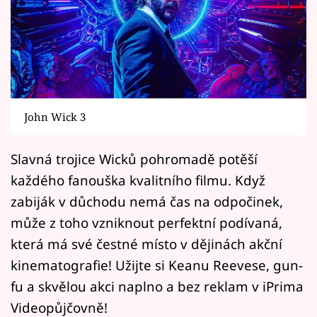
Horoskopy
Sledujte prima+
Filmový festival Karlovy Vary
Pořady
John Wick 3
Mámy sobě
Slavná trojice Wicků pohromadě potěší
každého fanouška kvalitního filmu. Když
Přihlášení
zabiják v důchodu nemá čas na odpočinek,
může z toho vzniknout perfektní podívaná,
Sledujte nás
která má své čestné místo v dějinách akční
kinematografie! Užijte si Keanu Reevese, gun-
fu a skvělou akci naplno a bez reklam v iPrima
Videopůjčovně!