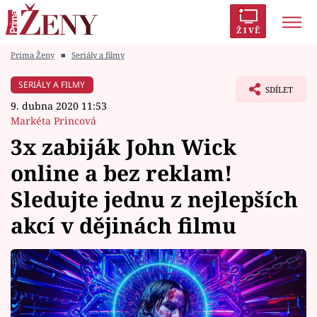
ŽIVĚ
Prima Ženy
■
Seriály a filmy
Trendy:
Polabí
Inspekce
Prostřeno!
AYTO?
SERIÁLY A FILMY
SDÍLET
Módní alarm
Zrádci
Proměny
9. dubna 2020 11:53
Markéta Princová
3x zabiják John Wick
online a bez reklam!
Témata
Sledujte jednu z nejlepších
Celebrity
akcí v dějinách filmu
Vztahy
Seriály