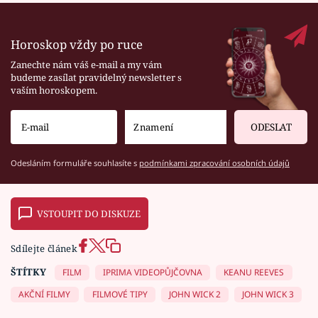
Horoskop vždy po ruce
Zanechte nám váš e-mail a my vám
budeme zasílat pravidelný newsletter s
vaším horoskopem.
ODESLAT
Odesláním formuláře souhlasíte s
podmínkami zpracování osobních údajů
VSTOUPIT DO DISKUZE
Sdílejte článek
ŠTÍTKY
FILM
IPRIMA VIDEOPŮJČOVNA
KEANU REEVES
AKČNÍ FILMY
FILMOVÉ TIPY
JOHN WICK 2
JOHN WICK 3