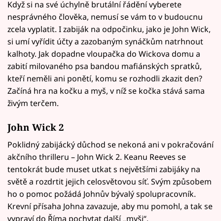
Když si na své úchylně brutální řádění vyberete
nesprávného člověka, nemusí se vám to v budoucnu
zcela vyplatit. I zabiják na odpočinku, jako je John Wick,
si umí vyřídit účty a zazobaným synáčkům natrhnout
kalhoty. Jak dopadne vloupačka do Wickova domu a
zabití milovaného psa bandou mafiánských spratků,
kteří neměli ani ponětí, komu se rozhodli zkazit den?
Začíná hra na kočku a myš, v níž se kočka stává sama
živým terčem.
John Wick 2
Poklidný zabijácký důchod se nekoná ani v pokračování
akčního thrilleru – John Wick 2. Keanu Reeves se
tentokrát bude muset utkat s největšími zabijáky na
světě a rozdrtit jejich celosvětovou síť. Svým způsobem
ho o pomoc požádá Johnův bývalý spolupracovník.
Krevní přísaha Johna zavazuje, aby mu pomohl, a tak se
vypraví do Říma pochytat další „myši“.