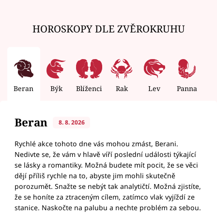
HOROSKOPY DLE ZVĚROKRUHU
Beran
Býk
Blíženci
Rak
Lev
Panna
V
Beran
8. 8. 2026
Rychlé akce tohoto dne vás mohou zmást, Berani.
Nedivte se, že vám v hlavě víří poslední události týkající
se lásky a romantiky. Možná budete mít pocit, že se věci
dějí příliš rychle na to, abyste jim mohli skutečně
porozumět. Snažte se nebýt tak analytičtí. Možná zjistíte,
že se honíte za ztraceným cílem, zatímco vlak vyjíždí ze
stanice. Naskočte na palubu a nechte problém za sebou.