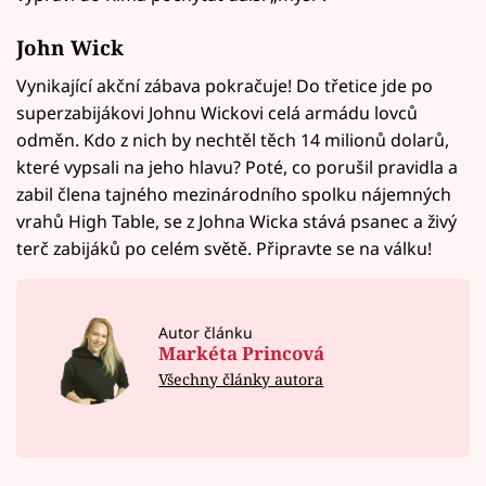
John Wick
Vynikající akční zábava pokračuje! Do třetice jde po
superzabijákovi Johnu Wickovi celá armádu lovců
odměn. Kdo z nich by nechtěl těch 14 milionů dolarů,
které vypsali na jeho hlavu? Poté, co porušil pravidla a
zabil člena tajného mezinárodního spolku nájemných
vrahů High Table, se z Johna Wicka stává psanec a živý
terč zabijáků po celém světě. Připravte se na válku!
Autor článku
Markéta Princová
Všechny články autora