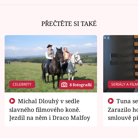
PŘEČTĚTE SI TAKÉ
CELEBRITY
SERIÁLY A FIL
8 fotografií
Michal Dlouhý v sedle
Tuna se chtěl vrátit domů.
slavného filmového koně.
Zarazilo ho
Jezdil na něm i Draco Malfoy
smlouvě př
zemřít