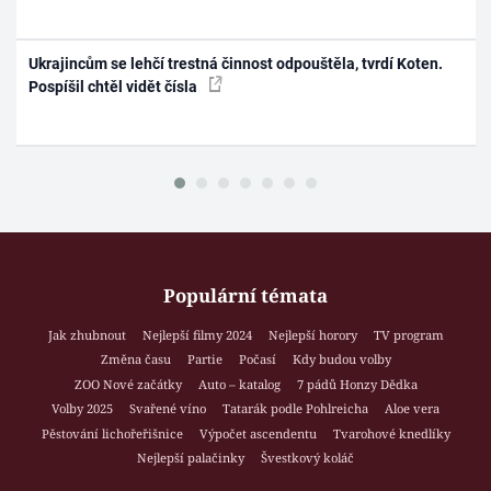
Ukrajincům se lehčí trestná činnost odpouštěla, tvrdí Koten.
Pospíšil chtěl vidět čísla
Populární témata
Jak zhubnout
Nejlepší filmy 2024
Nejlepší horory
TV program
Změna času
Partie
Počasí
Kdy budou volby
ZOO Nové začátky
Auto – katalog
7 pádů Honzy Dědka
Volby 2025
Svařené víno
Tatarák podle Pohlreicha
Aloe vera
Pěstování lichořeřišnice
Výpočet ascendentu
Tvarohové knedlíky
Nejlepší palačinky
Švestkový koláč