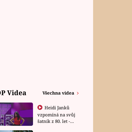
P Videa
Všechna videa
Heidi Janků
vzpomíná na svůj
šatník z 80. let -
Shopaholičky