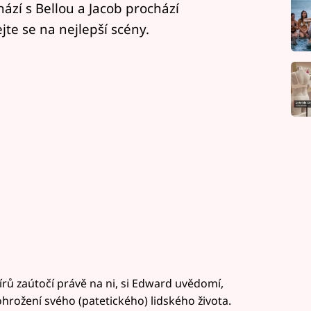
ází s Bellou a Jacob prochází
te se na nejlepší scény.
írů zaútočí právě na ni, si Edward uvědomí,
ohrožení svého (patetického) lidského života.