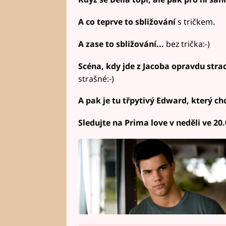
A co teprve to sbližování
s tričkem.
A zase to sbližování...
bez trička:-)
Scéna, kdy jde z Jacoba opravdu stra
strašné:-)
A pak je tu třpytivý Edward, který ch
Sledujte na Prima love v neděli ve 20