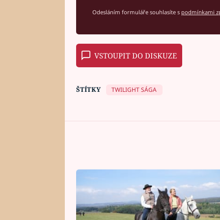
Odesláním formuláře souhlasíte s
podmínkami zp
VSTOUPIT DO DISKUZE
ŠTÍTKY
TWILIGHT SÁGA