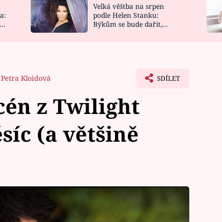
Velká věštba na srpen
NOVINKY
ZAHRADA
a:
podle Helen Stanku:
y
Býkům se bude dařit,
VIDEORECEPTY
DESIGN
Vodnáře čeká jízda
Petra Kloidová
SDÍLET
cén z Twilight
síc (a většině