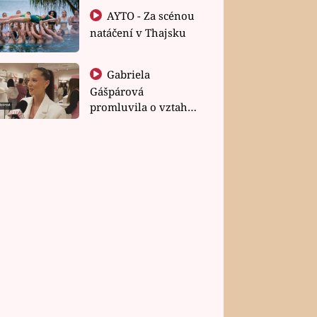
AYTO - Za scénou
natáčení v Thajsku
Gabriela
Gášpárová
promluvila o vztahu
a zakládání rodiny