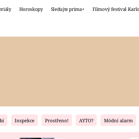
eriály
Horoskopy
Sledujte prima+
Filmový festival Karl
Celebrity
Recept
MÓDA A KRÁSA
HLAVNÍ JÍ
VZTAHY A SEX
SLADKÉ
PRIMA MAMINKA
ZDRAVÉ
bí
Inspekce
Prostřeno!
AYTO?
Módní alarm
Fresh
Living
RECEPTY
BYDLENÍ