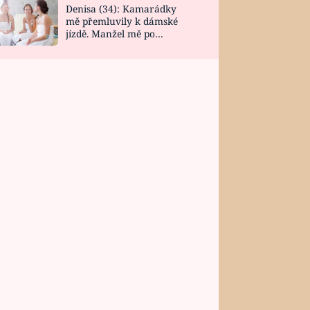
Denisa (34): Kamarádky
mě přemluvily k dámské
jízdě. Manžel mě po
návratu zaskočil