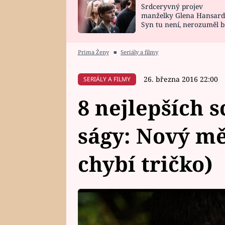
Srdceryvný projev
SNÁŘ
CELEBRITY
manželky Glena Hansard
Syn tu není, nerozuměl b
HOROSKOP NA
VAŘENÍ
tomu, vysvětlila
ROK 2023
Prima Ženy
■
Seriály a filmy
26. března 2016 22:00
SERIÁLY A FILMY
8 nejlepších s
ságy: Nový mě
chybí tričko)