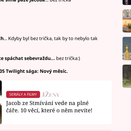
ch
... Kdyby byl bez trička, tak by to nebylo tak
ce spáchat sebevraždu...
bez trička:)
.05 Twilight sága: Nový měsíc.
SERIÁLY A FILMY
Jacob ze Stmívání vede na plné
čáře. 10 věcí, které o něm nevíte!