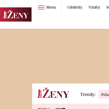
Menu
Celebrity
Vztahy
S
Seriály
Životní styl
ZOO
DIETY A HUBNUTÍ
PROSTŘENO!
CESTOVÁNÍ A
DOVOLENÁ
DUCH
ZDRAVÍ
Trendy:
Pola
Horoskopy
Video
ASTROČLÁNKY
SERIÁLY