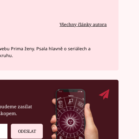
Všechny články autora
webu Prima ženy. Psala hlavně o seriálech a
okruhu.
budeme zasílat
oskopem.
ODESLAT