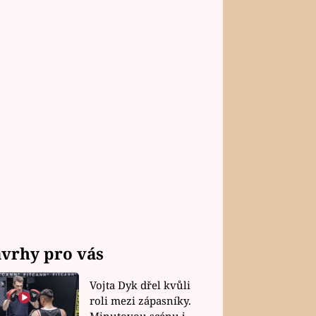
vrhy pro vás
Vojta Dyk dřel kvůli
roli mezi zápasníky.
Minutovou scénu jel