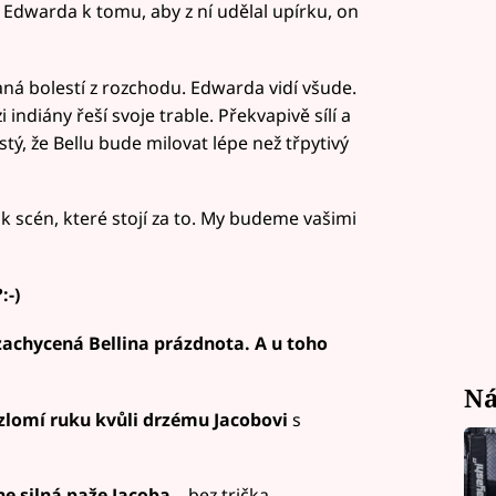
 Edwarda k tomu, aby z ní udělal upírku, on
aná bolestí z rozchodu. Edwarda vidí všude.
i indiány řeší svoje trable. Překvapivě sílí a
stý, že Bellu bude milovat lépe než třpytivý
k scén, které stojí za to. My budeme vašimi
:-)
 zachycená Bellina prázdnota. A u toho
Ná
o zlomí ruku kvůli drzému Jacobovi
s
ne silná paže Jacoba
... bez trička