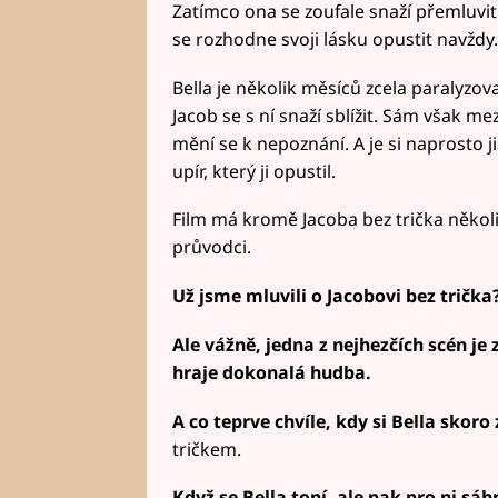
Zatímco ona se zoufale snaží přemluvit
se rozhodne svoji lásku opustit navždy.
Bella je několik měsíců zcela paralyzov
Jacob se s ní snaží sblížit. Sám však mez
mění se k nepoznání. A je si naprosto ji
upír, který ji opustil.
Film má kromě Jacoba bez trička několi
průvodci.
Už jsme mluvili o Jacobovi bez trička?
Ale vážně, jedna z nejhezčích scén je
hraje dokonalá hudba.
A co teprve chvíle, kdy si Bella skor
tričkem.
Když se Bella topí, ale pak pro ni sáh