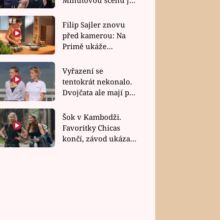
bez dubla
Filip Sajler znovu
před kamerou: Na
Primě ukáže
poctivou kuchyni i
rychlé recepty
Vyřazení se
tentokrát nekonalo.
Dvojčata ale mají po
uzavření třetí etapy
závodu nůž na krku
Šok v Kambodži.
Favoritky Chicas
končí, závod ukázal
svou nejtvrdší tvář