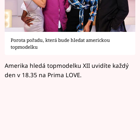
Horoskopy
Sledujte prima+
Filmový festival Karlovy Vary
Porota pořadu, která bude hledat americkou
Pořady
topmodelku
Mámy sobě
Amerika hledá topmodelku XII uvidíte každý
den v 18.35 na Prima LOVE.
Přihlášení
Sledujte nás