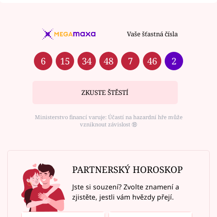
Vaše šťastná čísla
6
15
34
48
7
46
2
ZKUSTE ŠTĚSTÍ
Ministerstvo financí varuje: Účastí na hazardní hře může
vzniknout závislost ⑱
PARTNERSKÝ HOROSKOP
Jste si souzení? Zvolte znamení a
zjistěte, jestli vám hvězdy přejí.