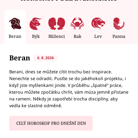
Beran
Býk
Blíženci
Rak
Lev
Panna
V
Beran
6. 8. 2026
Berani, dnes se můžete cítit trochu bez inspirace.
Nenechte se odradit. Pusťte se do jakéhokoli projektu, i
když jste myšlenkami jinde. V průběhu „špatné“ práce,
kterou můžete zpočátku chrlit, vám múza jemně přistane
na rameni. Někdy je zapotřebí trocha disciplíny, aby
vedla ke slastné odměně.
CELÝ HOROSKOP PRO DNEŠNÍ DEN