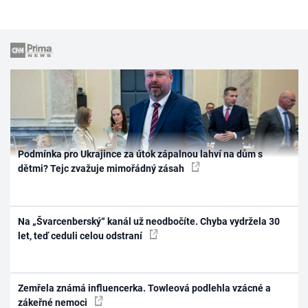
Podmínka pro Ukrajince za útok zápalnou lahví na dům s
dětmi? Tejc zvažuje mimořádný zásah
Na „Švarcenberský“ kanál už neodbočíte. Chyba vydržela 30
let, teď ceduli celou odstraní
Zemřela známá influencerka. Towleová podlehla vzácné a
zákeřné nemoci