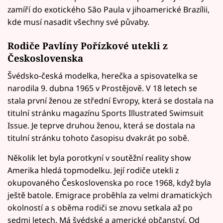
zamíří do exotického São Paula v jihoamerické Brazílii,
kde musí nasadit všechny své půvaby.
Rodiče Pavlíny Pořízkové utekli z
Československa
Švédsko-česká modelka, herečka a spisovatelka se
narodila 9. dubna 1965 v Prostějově. V 18 letech se
stala první ženou ze střední Evropy, která se dostala na
titulní stránku magazínu Sports Illustrated Swimsuit
Issue. Je teprve druhou ženou, která se dostala na
titulní stránku tohoto časopisu dvakrát po sobě.
Několik let byla porotkyní v soutěžní reality show
Amerika hledá topmodelku. Její rodiče utekli z
okupovaného Československa po roce 1968, když byla
ještě batole. Emigrace proběhla za velmi dramatických
okolností a s oběma rodiči se znovu setkala až po
sedmi letech. Má švédské a americké občanství. Od