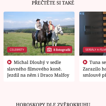
PŘEČTĚTE SI TAKÉ
CELEBRITY
SERIÁLY A FIL
8 fotografií
Michal Dlouhý v sedle
Tuna se chtěl vrátit domů.
slavného filmového koně.
Zarazilo ho
Jezdil na něm i Draco Malfoy
smlouvě př
zemřít
HOROSKOPY DLE ZVĚROKRUHU