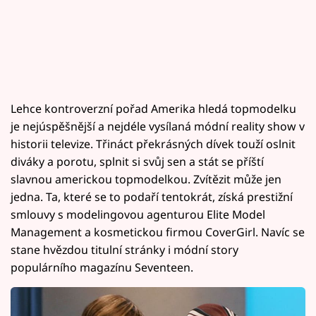
Lehce kontroverzní pořad Amerika hledá topmodelku
je nejúspěšnější a nejdéle vysílaná módní reality show v
historii televize. Třináct překrásných dívek touží oslnit
diváky a porotu, splnit si svůj sen a stát se příští
slavnou americkou topmodelkou. Zvítězit může jen
jedna. Ta, které se to podaří tentokrát, získá prestižní
smlouvy s modelingovou agenturou Elite Model
Management a kosmetickou firmou CoverGirl. Navíc se
stane hvězdou titulní stránky i módní story
populárního magazínu Seventeen.