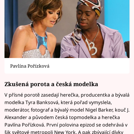
Pavlína Pořízková
Zkušená porota a česká modelka
V přísné porotě zasedají herečka, producentka a bývalá
modelka Tyra Banksová, která pořad vymyslela,
moderátor, fotograf a bývalý model Nigel Barker, kouč J.
Alexander a původem česká topmodelka a herečka
Pavlína Pořízková. První polovina epizod se odehrává v
šik světové metropoli New York. A pak zbývající dívky