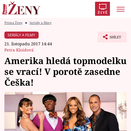
ŽIVĚ
Prima Ženy
■
Seriály a filmy
Trendy:
Polabí
Inspekce
Prostřeno!
AYTO?
SERIÁLY A FILMY
SDÍLET
Módní alarm
Zrádci
Proměny
21. listopadu 2017 14:44
Petra Kloidová
Amerika hledá topmodelku
se vrací! V porotě zasedne
Témata
Češka!
Celebrity
Vztahy
Seriály