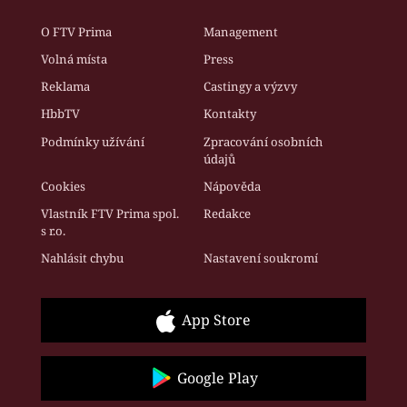
O FTV Prima
Management
Volná místa
Press
Reklama
Castingy a výzvy
HbbTV
Kontakty
Podmínky užívání
Zpracování osobních
údajů
Cookies
Nápověda
Vlastník FTV Prima spol.
Redakce
s r.o.
Nahlásit chybu
Nastavení soukromí
App Store
Google Play