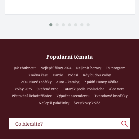
Populární témata
Jak zhubnout
Nejlepší filmy 2024
Nejlepší horory
TV program
Změna času
Partie
Počasí
Kdy budou volby
ZOO Nové začátky
Auto – katalog
7 pádů Honzy Dědka
Volby 2025
Svařené víno
Tatarák podle Pohlreicha
Aloe vera
Pěstování lichořeřišnice
Výpočet ascendentu
Tvarohové knedlíky
Nejlepší palačinky
Švestkový koláč