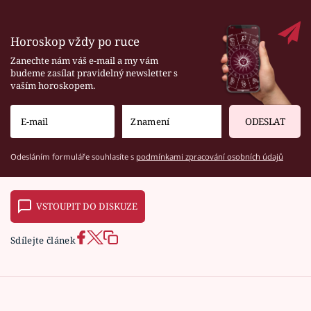
Horoskop vždy po ruce
Zanechte nám váš e-mail a my vám
budeme zasílat pravidelný newsletter s
vaším horoskopem.
ODESLAT
Odesláním formuláře souhlasíte s
podmínkami zpracování osobních údajů
VSTOUPIT DO DISKUZE
Sdílejte článek