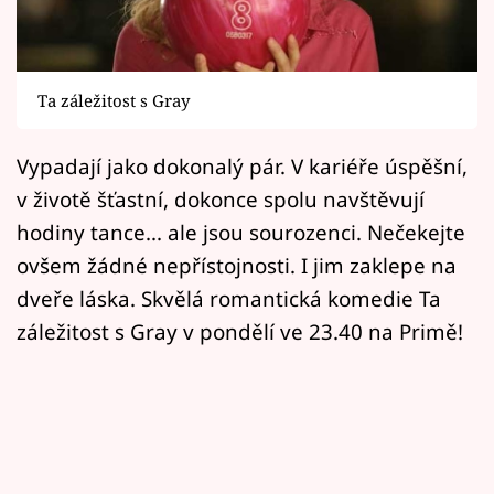
Horoskopy
Sledujte prima+
Ta záležitost s Gray
Filmový festival Karlovy Vary
Vypadají jako dokonalý pár. V kariéře úspěšní,
Pořady
v životě šťastní, dokonce spolu navštěvují
Mámy sobě
hodiny tance... ale jsou sourozenci. Nečekejte
ovšem žádné nepřístojnosti. I jim zaklepe na
Přihlášení
dveře láska. Skvělá romantická komedie Ta
záležitost s Gray v pondělí ve 23.40 na Primě!
Sledujte nás