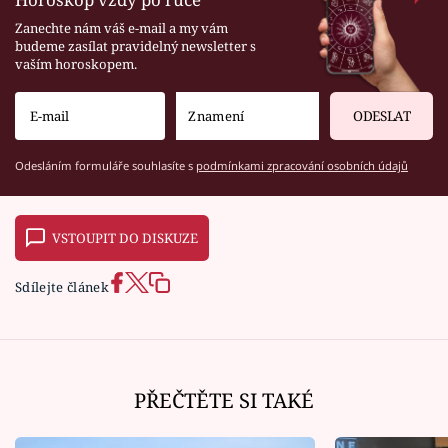
Zanechte nám váš e-mail a my vám
budeme zasílat pravidelný newsletter s
vaším horoskopem.
ODESLAT
Odesláním formuláře souhlasíte s
podmínkami zpracování osobních údajů
VSTOUPIT DO DISKUZE
Sdílejte článek
PŘEČTĚTE SI TAKÉ