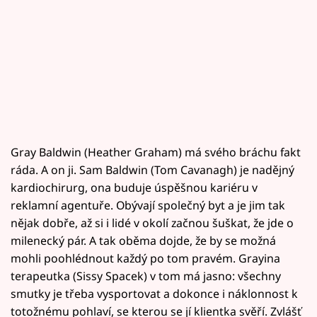
Gray Baldwin (Heather Graham) má svého bráchu fakt
ráda. A on ji. Sam Baldwin (Tom Cavanagh) je nadějný
kardiochirurg, ona buduje úspěšnou kariéru v
reklamní agentuře. Obývají společný byt a je jim tak
nějak dobře, až si i lidé v okolí začnou šuškat, že jde o
milenecký pár. A tak oběma dojde, že by se možná
mohli poohlédnout každý po tom pravém. Grayina
terapeutka (Sissy Spacek) v tom má jasno: všechny
smutky je třeba vysportovat a dokonce i náklonnost k
totožnému pohlaví, se kterou se jí klientka svěří. Zvlášť