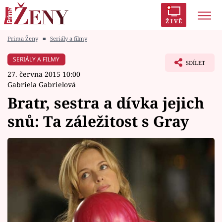
ŽIVĚ
Prima Ženy
■
Seriály a filmy
Trendy:
Polabí
Inspekce
Prostřeno!
AYTO?
SERIÁLY A FILMY
SDÍLET
Módní alarm
Zrádci
Proměny
27. června 2015 10:00
Gabriela Gabrielová
Bratr, sestra a dívka jejich
snů: Ta záležitost s Gray
Témata
Celebrity
Vztahy
Seriály