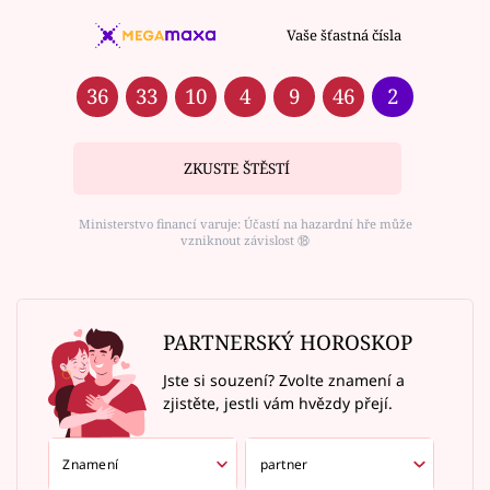
Vaše šťastná čísla
36
33
10
4
9
46
2
ZKUSTE ŠTĚSTÍ
Ministerstvo financí varuje: Účastí na hazardní hře může
vzniknout závislost ⑱
PARTNERSKÝ HOROSKOP
Jste si souzení? Zvolte znamení a
zjistěte, jestli vám hvězdy přejí.