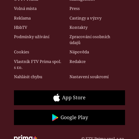
Volná místa
Press
Reklama
Castingy a výzvy
HbbTV
Kontakty
Podmínky užívání
Zpracování osobních
údajů
Cookies
Nápověda
Vlastník FTV Prima spol.
Redakce
s r.o.
Nahlásit chybu
Nastavení soukromí
App Store
Google Play
© FTV Prima spol. s r.o.