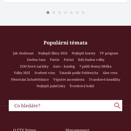
Populární témata
Jak zhubnout
Nejlepší filmy 2024
Nejlepší horory
TV program
Změna času
Partie
Počasí
Kdy budou volby
ZOO Nové začátky
Auto – katalog
7 pádů Honzy Dědka
Volby 2025
Svařené víno
Tatarák podle Pohlreicha
Aloe vera
Pěstování lichořeřišnice
Výpočet ascendentu
Tvarohové knedlíky
Nejlepší palačinky
Švestkový koláč
O FTV Prima
Management