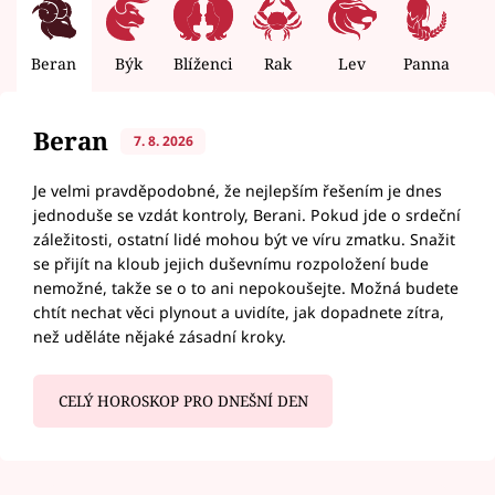
Beran
Býk
Blíženci
Rak
Lev
Panna
V
Beran
7. 8. 2026
Je velmi pravděpodobné, že nejlepším řešením je dnes
jednoduše se vzdát kontroly, Berani. Pokud jde o srdeční
záležitosti, ostatní lidé mohou být ve víru zmatku. Snažit
se přijít na kloub jejich duševnímu rozpoložení bude
nemožné, takže se o to ani nepokoušejte. Možná budete
chtít nechat věci plynout a uvidíte, jak dopadnete zítra,
než uděláte nějaké zásadní kroky.
CELÝ HOROSKOP PRO DNEŠNÍ DEN