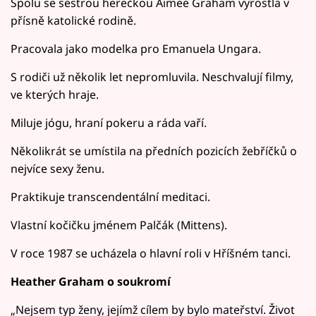
Spolu se sestrou herečkou Aimee Graham vyrostla v
přísně katolické rodině.
Pracovala jako modelka pro Emanuela Ungara.
S rodiči už několik let nepromluvila. Neschvalují filmy,
ve kterých hraje.
Miluje jógu, hraní pokeru a ráda vaří.
Několikrát se umístila na předních pozicích žebříčků o
nejvíce sexy ženu.
Praktikuje transcendentální meditaci.
Vlastní kočičku jménem Palčák (Mittens).
V roce 1987 se ucházela o hlavní roli v Hříšném tanci.
Heather Graham o soukromí
„Nejsem typ ženy, jejímž cílem by bylo mateřství. Život