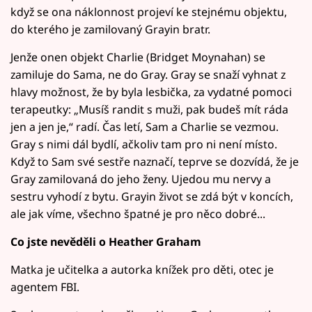
když se ona náklonnost projeví ke stejnému objektu,
do kterého je zamilovaný Grayin bratr.
Jenže onen objekt Charlie (Bridget Moynahan) se
zamiluje do Sama, ne do Gray. Gray se snaží vyhnat z
hlavy možnost, že by byla lesbička, za vydatné pomoci
terapeutky: „Musíš randit s muži, pak budeš mít ráda
jen a jen je,“ radí. Čas letí, Sam a Charlie se vezmou.
Gray s nimi dál bydlí, ačkoliv tam pro ni není místo.
Když to Sam své sestře naznačí, teprve se dozvídá, že je
Gray zamilovaná do jeho ženy. Ujedou mu nervy a
sestru vyhodí z bytu. Grayin život se zdá být v koncích,
ale jak víme, všechno špatné je pro něco dobré...
Co jste nevěděli o Heather Graham
Matka je učitelka a autorka knížek pro děti, otec je
agentem FBI.