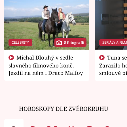
CELEBRITY
SERIÁLY A FIL
8 fotografií
Michal Dlouhý v sedle
Tuna se chtěl vrátit domů.
slavného filmového koně.
Zarazilo ho
Jezdil na něm i Draco Malfoy
smlouvě př
zemřít
HOROSKOPY DLE ZVĚROKRUHU