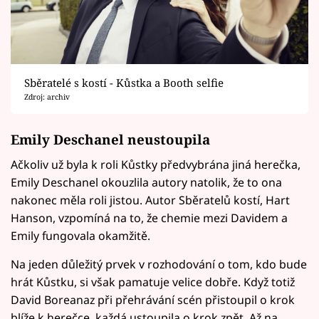
Sběratelé s kostí - Kůstka a Booth selfie
Zdroj: archiv
Emily Deschanel neustoupila
Ačkoliv už byla k roli Kůstky předvybrána jiná herečka,
Emily Deschanel okouzlila autory natolik, že to ona
nakonec měla roli jistou. Autor Sběratelů kostí, Hart
Hanson, vzpomíná na to, že chemie mezi Davidem a
Emily fungovala okamžitě.
Na jeden důležitý prvek v rozhodování o tom, kdo bude
hrát Kůstku, si však pamatuje velice dobře. Když totiž
David Boreanaz při přehrávání scén přistoupil o krok
blíže k herečce, každá ustoupila o krok zpět. Až na