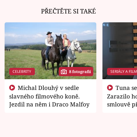
PŘEČTĚTE SI TAKÉ
CELEBRITY
SERIÁLY A FIL
8 fotografií
Michal Dlouhý v sedle
Tuna se chtěl vrátit domů.
slavného filmového koně.
Zarazilo ho
Jezdil na něm i Draco Malfoy
smlouvě př
zemřít