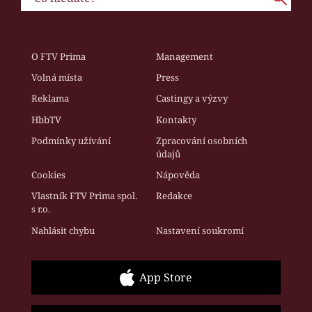
O FTV Prima
Management
Volná místa
Press
Reklama
Castingy a výzvy
HbbTV
Kontakty
Podmínky užívání
Zpracování osobních
údajů
Cookies
Nápověda
Vlastník FTV Prima spol.
Redakce
s r.o.
Nahlásit chybu
Nastavení soukromí
App Store