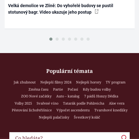
Velká demolice ve Zlíně: Do vyhořelé budovy se pustil
stotunový bagr. Video ukazuje jeho postup
Populární témata
Jak zhubnout
Nejlepší filmy 2024
Nejlepší horory
TV program
Změna času
Partie
Počasí
Kdy budou volby
ZOO Nové začátky
Auto – katalog
7 pádů Honzy Dědka
Volby 2025
Svařené víno
Tatarák podle Pohlreicha
Aloe vera
Pěstování lichořeřišnice
Výpočet ascendentu
Tvarohové knedlíky
Nejlepší palačinky
Švestkový koláč