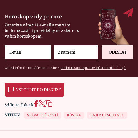
Horoskop vždy po ruce
Zanechte nám váš e-mail a my vám
budeme zasílat pravidelný newsletter s
vaším horoskopem.
ODESLAT
Odesláním formuláře souhlasíte s
podmínkami zpracování osobních údajů
VSTOUPIT DO DISKUZE
Sdílejte článek
ŠTÍTKY
SBĚRATELÉ KOSTÍ
KŮSTKA
EMILY DESCHANEL