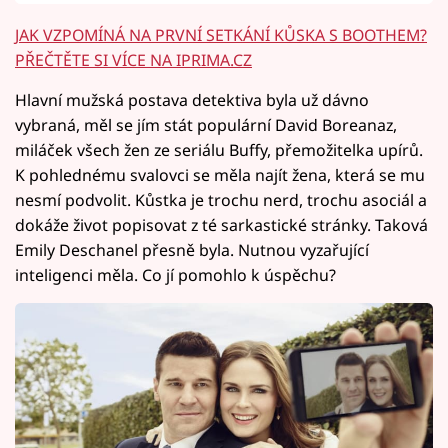
JAK VZPOMÍNÁ NA PRVNÍ SETKÁNÍ KŮSKA S BOOTHEM?
PŘEČTĚTE SI VÍCE NA IPRIMA.CZ
Hlavní mužská postava detektiva byla už dávno
vybraná, měl se jím stát populární David Boreanaz,
miláček všech žen ze seriálu Buffy, přemožitelka upírů.
K pohlednému svalovci se měla najít žena, která se mu
nesmí podvolit. Kůstka je trochu nerd, trochu asociál a
dokáže život popisovat z té sarkastické stránky. Taková
Emily Deschanel přesně byla. Nutnou vyzařující
inteligenci měla. Co jí pomohlo k úspěchu?