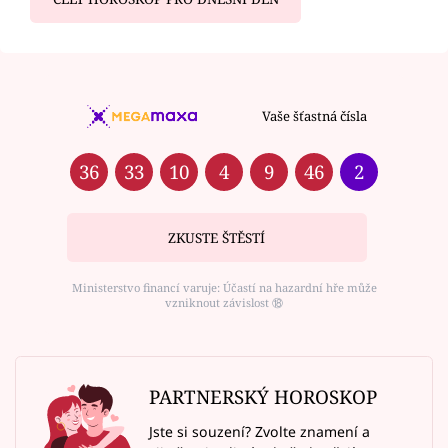
Vaše šťastná čísla
36
33
10
4
9
46
2
ZKUSTE ŠTĚSTÍ
Ministerstvo financí varuje: Účastí na hazardní hře může
vzniknout závislost ⑱
PARTNERSKÝ HOROSKOP
Jste si souzení? Zvolte znamení a