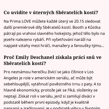
Co uvidíte v úterných Sběratelích kostí?
Na Prima LOVE můžete každé úterý ve 20.15 sledovat
další premiérové díly Sběratelů kostí. Booth a Kůstka
pátrají po vrahovi slavného hokejisty, jehož tělo bylo na
jezeře nalezeno rybáři. Při vyšetřování naráží na
napjaté vztahy mezi hráči, manažery a fanoušky týmu…
Proč Emily Deschanel získala práci snů ve
Sběratelích kostí?
Pro neznámou herečku živící se jako číšnice v Los
Angeles je role v americkém seriálu, ač může být
sebehloupější, vytáhnutí pověstného trnu z paty. A to
hlavně ekonomicky, protože jak se říká, složenky se
neptají. Získat roli v seriálu, jenž si zamilují diváci v
podstatě během první epizody, když je kvalitně
napsaný a zrežírovaný, je v podstatě výhra v životním