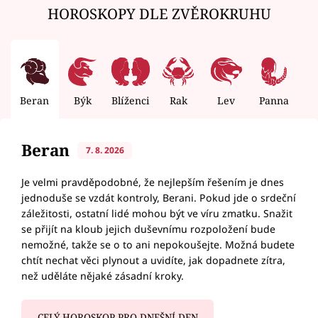
HOROSKOPY DLE ZVĚROKRUHU
Beran
Býk
Blíženci
Rak
Lev
Panna
V
Beran
7. 8. 2026
Je velmi pravděpodobné, že nejlepším řešením je dnes
jednoduše se vzdát kontroly, Berani. Pokud jde o srdeční
záležitosti, ostatní lidé mohou být ve víru zmatku. Snažit
se přijít na kloub jejich duševnímu rozpoložení bude
nemožné, takže se o to ani nepokoušejte. Možná budete
chtít nechat věci plynout a uvidíte, jak dopadnete zítra,
než uděláte nějaké zásadní kroky.
CELÝ HOROSKOP PRO DNEŠNÍ DEN