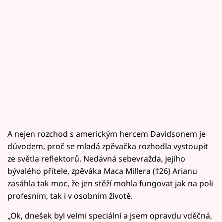
A nejen rozchod s americkým hercem Davidsonem je
důvodem, proč se mladá zpěvačka rozhodla vystoupit
ze světla reflektorů. Nedávná sebevražda, jejího
bývalého přítele, zpěváka Maca Millera (†26) Arianu
zasáhla tak moc, že jen stěží mohla fungovat jak na poli
profesním, tak i v osobním životě.
„Ok, dnešek byl velmi speciální a jsem opravdu vděčná,