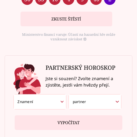
ZKUSTE ŠTĚSTÍ
Ministerstvo financí varuje: Účastí na hazardní hře může
vzniknout závislost ⑱
PARTNERSKÝ HOROSKOP
Jste si souzení? Zvolte znamení a
zjistěte, jestli vám hvězdy přejí.
VYPOČÍTAT