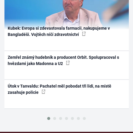
Kubek: Evropa si zdevastovala farmacii, nakupujeme v
Bangladéši. Vojtěch ničí zdravotnictví
Zemřel známý hudebník a producent Orbit. Spolupracoval s
hvězdami jako Madonna a U2
Útok v Tanvaldu: Pachatel měl pobodat tři lidi, na místě
zasahuje policie