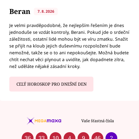
Beran
7. 8. 2026
Je velmi pravděpodobné, že nejlepším řešením je dnes
jednoduše se vzdát kontroly, Berani. Pokud jde o srdeční
záležitosti, ostatní lidé mohou být ve víru zmatku. Snažit
se přijít na kloub jejich duševnímu rozpoložení bude
nemožné, takže se o to ani nepokoušejte. Možná budete
chtít nechat věci plynout a uvidíte, jak dopadnete zítra,
než uděláte nějaké zásadní kroky.
CELÝ HOROSKOP PRO DNEŠNÍ DEN
Vaše šťastná čísla
36
33
10
4
9
46
2