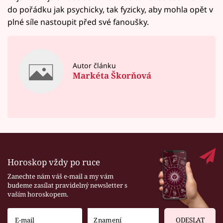
do pořádku jak psychicky, tak fyzicky, aby mohla opět v
plné síle nastoupit před své fanoušky.
Autor článku
Markéta Škorňová
Horoskop vždy po ruce
Zanechte nám váš e-mail a my vám
budeme zasílat pravidelný newsletter s
vaším horoskopem.
ODESLAT