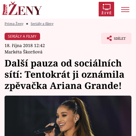
ŽIVĚ
Prima Ženy
■
Seriály a filmy
Trendy:
Polabí
Inspekce
Prostřeno!
AYTO?
SERIÁLY A FILMY
SDÍLET
Módní alarm
Zrádci
Proměny
18. října 2018 12:42
Markéta Škorňová
Další pauza od sociálních
sítí: Tentokrát ji oznámila
Témata
zpěvačka Ariana Grande!
Celebrity
Vztahy
Seriály