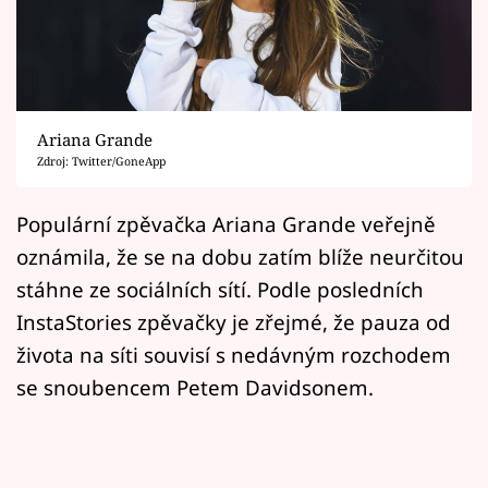
Horoskopy
Sledujte prima+
Filmový festival Karlovy Vary
Ariana Grande
Pořady
Mámy sobě
Populární zpěvačka Ariana Grande veřejně
oznámila, že se na dobu zatím blíže neurčitou
Přihlášení
stáhne ze sociálních sítí. Podle posledních
InstaStories zpěvačky je zřejmé, že pauza od
života na síti souvisí s nedávným rozchodem
Sledujte nás
se snoubencem Petem Davidsonem.