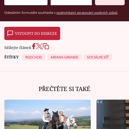
Odesláním formuláře souhlasíte s
podmínkami zpracování osobních údajů
VSTOUPIT DO DISKUZE
Sdílejte článek
ŠTÍTKY
ROZCHOD
ARIANA GRANDE
SOCIÁLNÍ SÍŤ
PŘEČTĚTE SI TAKÉ