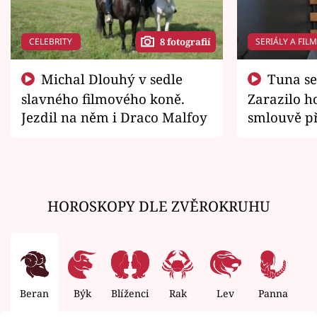
CELEBRITY
SERIÁLY A FIL
8 fotografií
Michal Dlouhý v sedle
Tuna se chtěl vrátit domů.
slavného filmového koně.
Zarazilo ho
Jezdil na něm i Draco Malfoy
smlouvě př
zemřít
HOROSKOPY DLE ZVĚROKRUHU
Beran
Býk
Blíženci
Rak
Lev
Panna
V