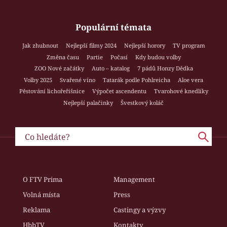
Populární témata
Jak zhubnout
Nejlepší filmy 2024
Nejlepší horory
TV program
Změna času
Partie
Počasí
Kdy budou volby
ZOO Nové začátky
Auto – katalog
7 pádů Honzy Dědka
Volby 2025
Svařené víno
Tatarák podle Pohlreicha
Aloe vera
Pěstování lichořeřišnice
Výpočet ascendentu
Tvarohové knedlíky
Nejlepší palačinky
Švestkový koláč
O FTV Prima
Management
Volná místa
Press
Reklama
Castingy a výzvy
HbbTV
Kontakty