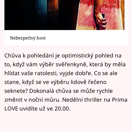
Horoskopy
Sledujte prima+
Filmový festival Karlovy Vary
Nebezpečný host
Pořady
Chůva k pohledání je optimistický pohled na
Mámy sobě
to, když vám výběr svěřenkyně, která by měla
hlídat vaše ratolesti, vyjde dobře. Co se ale
Přihlášení
stane, když se ve výběru lidově řečeno
seknete? Dokonalá chůva se může rychle
změnit v noční můru. Nedělní thriller na Prima
Sledujte nás
LOVE uvidíte už ve 20.00.