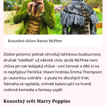
Kouzelná chůva Nanny McPhee
Zlobiví potomci jednak ohrožují tatínkovu budoucnost,
druhak “oddělali” už několik chův. Jenže McPhee není
chůva jen tak ledajaká chůva - umí čarovat a děti si na
ní nepřijdou! Perlička: Hlavní hrdinka Emma Thompson
je i autorkou scénáře - a psala ho dlouhých 9 let.
Námaha se vyplatila, snímek balancující na hraně
rodinné komedie a fantasy uspěl.
Kouzelný svět Marry Poppins