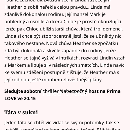
Heather o sobě neřekla celou pravdu... Linda má
zdánlivě dokonalou rodinu. Její manžel Mark je
pohledný a osmiletá dcera Chloe je prostě okouzlující.
Jenže pak Chloe ublíží starší chůva, která trpí demencí.
Linda si chce být stoprocentně jistá, že se už nikdy nic
takového nestane. Nová chůva Heather se zpočátku
zdá být dokonalá a skvěle zapadne do rodiny. Jenže
Heather se tajně vyžívá v intrikách, rozvrací Lindin vztah
s Markem a libuje si v následných zmatcích. Linda navíc
ke svému zděšení postupně zjišťuje, že Heather má s
její rodinou ještě mnohem zlověstnější plány.
Sledujte sobotní thriller Nebezpečný host na Prima
Failed to fetch
LOVE ve 20.15
Táta v sukni
Jeden táta se chtěl víc vídat se svými potomky, tak se
uchýlil k poněkud nekonvenčnímu řešení. Přihlásil se