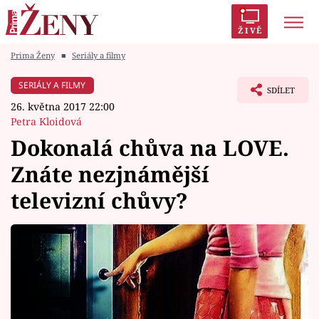
ŽIVĚ
Prima Ženy
■
Seriály a filmy
Trendy:
Polabí
Inspekce
Prostřeno!
AYTO?
SERIÁLY A FILMY
SDÍLET
Módní alarm
Zrádci
Proměny
26. května 2017 22:00
Petra Kloidová
Dokonalá chůva na LOVE.
Znáte nezjnámější
Témata
televizní chůvy?
Celebrity
Vztahy
Seriály