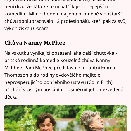
není divu, že Táta k sukni patří k jeho nejlepším
komediím. Mimochodem na jeho proměně v postarší
chůvu spolupracovalo 12 profesionálů, kteří pak za svůj
výkon získali Oscara!
Chůva Nanny McPhee
Na vskutku vynikající obsazení láká další chuťovka -
britská rodinná komedie Kouzelná chůva Nanny
McPhee. Paní McPhee představuje brilantní Emma
Thompson a do rodiny ovdovělého majitele
neprosperujícího pohřebního ústavu (Colin Firth)
přichází s jasným posláním - usměrnit jeho nezvedená
děcka.