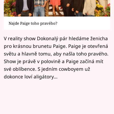
Horoskopy
Sledujte prima+
Najde Paige toho pravého?
Filmový festival Karlovy Vary
V reality show Dokonalý pár hledáme ženicha
Pořady
pro krásnou brunetu Paige. Paige je otevřená
Mámy sobě
světu a hlavně tomu, aby našla toho pravého.
Show je právě v polovině a Paige začíná mít
Přihlášení
své oblíbence. S jedním cowboyem už
dokonce loví aligátory...
Sledujte nás