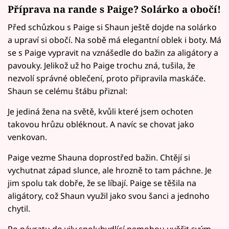
Příprava na rande s Paige? Solárko a obočí!
Před schůzkou s Paige si Shaun ještě dojde na solárko
a upraví si obočí. Na sobě má elegantní oblek i boty. Má
se s Paige vypravit na vznášedle do bažin za aligátory a
pavouky. Jelikož už ho Paige trochu zná, tušila, že
nezvolí správné oblečení, proto připravila maskáče.
Shaun se celému štábu přiznal:
Je jediná žena na světě, kvůli které jsem ochoten
takovou hrůzu obléknout. A navíc se chovat jako
venkovan.
Paige vezme Shauna doprostřed bažin. Chtějí si
vychutnat západ slunce, ale hrozně to tam páchne. Je
jim spolu tak dobře, že se líbají. Paige se těšila na
aligátory, což Shaun využil jako svou šanci a jednoho
chytil.