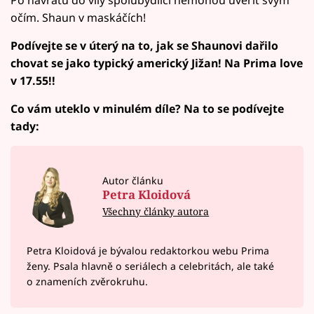
Po návratu do vily spolubydlící nemohou uvěřit svým
očím. Shaun v maskáčích!
Podívejte se v úterý na to, jak se Shaunovi dařilo
chovat se jako typický americký Jižan! Na Prima love
v 17.55!!
Co vám uteklo v minulém díle? Na to se podívejte
tady:
Autor článku
Petra Kloidová
Všechny články autora
Petra Kloidová je bývalou redaktorkou webu Prima
ženy. Psala hlavně o seriálech a celebritách, ale také
o znameních zvěrokruhu.