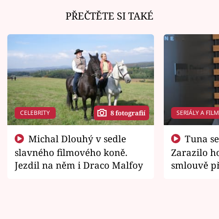
PŘEČTĚTE SI TAKÉ
CELEBRITY
SERIÁLY A FIL
8 fotografií
Michal Dlouhý v sedle
Tuna se chtěl vrátit domů.
slavného filmového koně.
Zarazilo ho
Jezdil na něm i Draco Malfoy
smlouvě př
zemřít