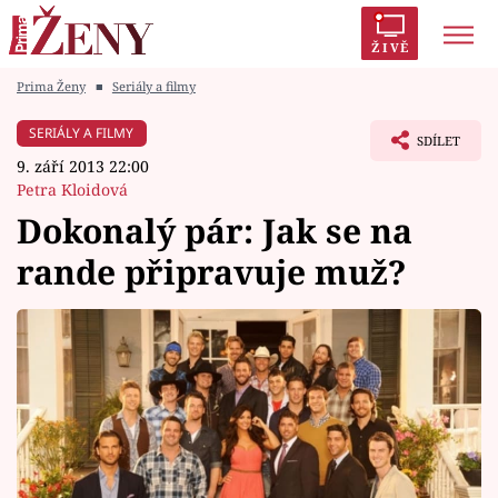
ŽIVĚ
Prima Ženy
■
Seriály a filmy
Trendy:
Polabí
Inspekce
Prostřeno!
AYTO?
SERIÁLY A FILMY
SDÍLET
Módní alarm
Zrádci
Proměny
9. září 2013 22:00
Petra Kloidová
Dokonalý pár: Jak se na
rande připravuje muž?
Témata
Celebrity
Vztahy
Seriály