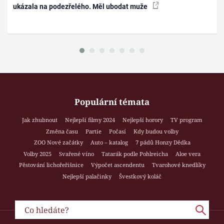
ukázala na podezřelého. Měl ubodat muže
Populární témata
Jak zhubnout
Nejlepší filmy 2024
Nejlepší horory
TV program
Změna času
Partie
Počasí
Kdy budou volby
ZOO Nové začátky
Auto – katalog
7 pádů Honzy Dědka
Volby 2025
Svařené víno
Tatarák podle Pohlreicha
Aloe vera
Pěstování lichořeřišnice
Výpočet ascendentu
Tvarohové knedlíky
Nejlepší palačinky
Švestkový koláč