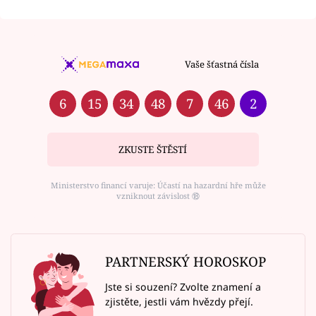
Vaše šťastná čísla
6
15
34
48
7
46
2
ZKUSTE ŠTĚSTÍ
Ministerstvo financí varuje: Účastí na hazardní hře může
vzniknout závislost ⑱
PARTNERSKÝ HOROSKOP
Jste si souzení? Zvolte znamení a
zjistěte, jestli vám hvězdy přejí.