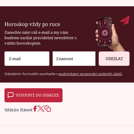
Horoskop vždy po ruce
Zanechte nám váš e-mail a my vám
budeme zasílat pravidelný newsletter s
vaším horoskopem.
ODESLAT
Odesláním formuláře souhlasíte s
podmínkami zpracování osobních údajů
VSTOUPIT DO DISKUZE
Sdílejte článek