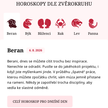
HOROSKOPY DLE ZVĚROKRUHU
Beran
Býk
Blíženci
Rak
Lev
Panna
V
Beran
6. 8. 2026
Berani, dnes se můžete cítit trochu bez inspirace.
Nenechte se odradit. Pusťte se do jakéhokoli projektu, i
když jste myšlenkami jinde. V průběhu „špatné“ práce,
kterou můžete zpočátku chrlit, vám múza jemně přistane
na rameni. Někdy je zapotřebí trocha disciplíny, aby
vedla ke slastné odměně.
CELÝ HOROSKOP PRO DNEŠNÍ DEN