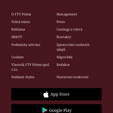
O FTV Prima
Management
Volná místa
Press
Reklama
Castingy a výzvy
HbbTV
Kontakty
Podmínky užívání
Zpracování osobních
údajů
Cookies
Nápověda
Vlastník FTV Prima spol.
Redakce
s r.o.
Nahlásit chybu
Nastavení soukromí
App Store
Google Play