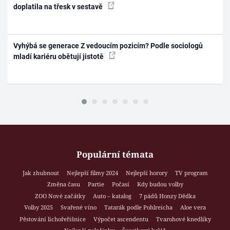
doplatila na třesk v sestavě
Vyhýbá se generace Z vedoucím pozicím? Podle sociologů
mladí kariéru obětují jistotě
Populární témata
Jak zhubnout
Nejlepší filmy 2024
Nejlepší horory
TV program
Změna času
Partie
Počasí
Kdy budou volby
ZOO Nové začátky
Auto – katalog
7 pádů Honzy Dědka
Volby 2025
Svařené víno
Tatarák podle Pohlreicha
Aloe vera
Pěstování lichořeřišnice
Výpočet ascendentu
Tvarohové knedlíky