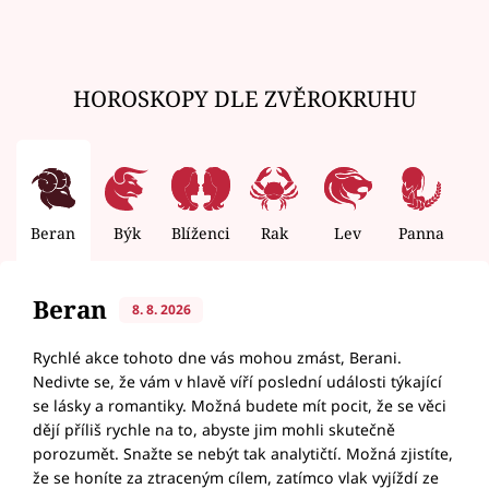
HOROSKOPY DLE ZVĚROKRUHU
Beran
Býk
Blíženci
Rak
Lev
Panna
V
Beran
8. 8. 2026
Rychlé akce tohoto dne vás mohou zmást, Berani.
Nedivte se, že vám v hlavě víří poslední události týkající
se lásky a romantiky. Možná budete mít pocit, že se věci
dějí příliš rychle na to, abyste jim mohli skutečně
porozumět. Snažte se nebýt tak analytičtí. Možná zjistíte,
že se honíte za ztraceným cílem, zatímco vlak vyjíždí ze