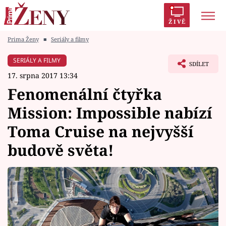
ŽIVĚ
Prima Ženy
■
Seriály a filmy
Trendy:
Polabí
Inspekce
Prostřeno!
AYTO?
SERIÁLY A FILMY
SDÍLET
Módní alarm
Zrádci
Proměny
17. srpna 2017 13:34
Fenomenální čtyřka
Mission: Impossible nabízí
Toma Cruise na nejvyšší
Témata
budově světa!
Celebrity
Vztahy
Seriály