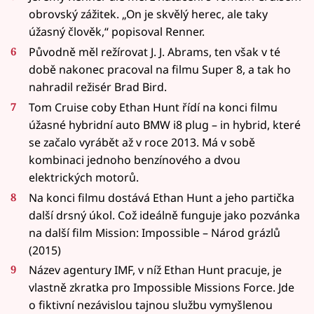
obrovský zážitek. „On je skvělý herec, ale taky
úžasný člověk,“ popisoval Renner.
Původně měl režírovat J. J. Abrams, ten však v té
době nakonec pracoval na filmu Super 8, a tak ho
nahradil režisér Brad Bird.
Tom Cruise coby Ethan Hunt řídí na konci filmu
úžasné hybridní auto BMW i8 plug – in hybrid, které
se začalo vyrábět až v roce 2013. Má v sobě
kombinaci jednoho benzínového a dvou
elektrických motorů.
Na konci filmu dostává Ethan Hunt a jeho partička
další drsný úkol. Což ideálně funguje jako pozvánka
na další film Mission: Impossible – Národ grázlů
(2015)
Název agentury IMF, v níž Ethan Hunt pracuje, je
vlastně zkratka pro Impossible Missions Force. Jde
o fiktivní nezávislou tajnou službu vymyšlenou