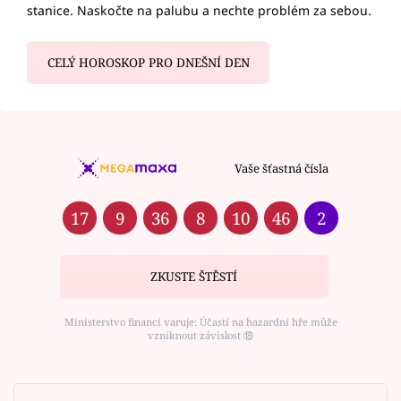
stanice. Naskočte na palubu a nechte problém za sebou.
CELÝ HOROSKOP PRO DNEŠNÍ DEN
Vaše šťastná čísla
17
9
36
8
10
46
2
ZKUSTE ŠTĚSTÍ
Ministerstvo financí varuje: Účastí na hazardní hře může
vzniknout závislost ⑱