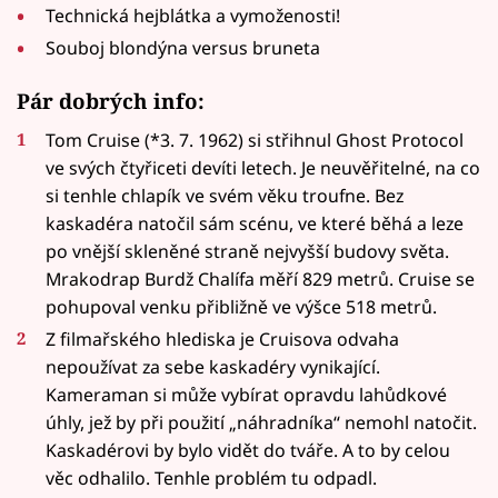
Technická hejblátka a vymoženosti!
Souboj blondýna versus bruneta
Pár dobrých info:
Tom Cruise (*3. 7. 1962) si střihnul Ghost Protocol
ve svých čtyřiceti devíti letech. Je neuvěřitelné, na co
si tenhle chlapík ve svém věku troufne. Bez
kaskadéra natočil sám scénu, ve které běhá a leze
po vnější skleněné straně nejvyšší budovy světa.
Mrakodrap Burdž Chalífa měří 829 metrů. Cruise se
pohupoval venku přibližně ve výšce 518 metrů.
Z filmařského hlediska je Cruisova odvaha
nepoužívat za sebe kaskadéry vynikající.
Kameraman si může vybírat opravdu lahůdkové
úhly, jež by při použití „náhradníka“ nemohl natočit.
Kaskadérovi by bylo vidět do tváře. A to by celou
věc odhalilo. Tenhle problém tu odpadl.