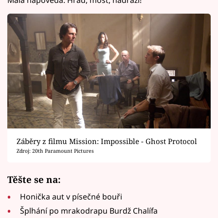
Malá nápověda: Hrad, most, nádraží!
Záběry z filmu Mission: Impossible - Ghost Protocol
Zdroj: 20th Paramount Pictures
Těšte se na:
Honička aut v písečné bouři
Šplhání po mrakodrapu Burdž Chalífa