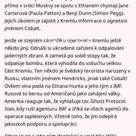
přímo v srdci Moskvy se spolu s Ethanem chystají Jane
Carterová (Paula Patton) a Benji Dunn (Simon Pegg).
Jejich úkolem je zajistit z Kremlu infomrace o agnetovi
jménem Cobalt.
Jenže ve stejném okamžiku operoval v Kremlu ještě
Failed to fetch
někdo jiný. Odnáší si ukradené zařízení k odpalování
jaderných zbraní. A zametá po sobě stopy tak, že
odpaluje bombu, která vyhodila do vzduchu velkou
část Kremlu. Ten někdo je švédský terorista narozený v
Rusku, vlastním jménem Hendricks, jinak také Cobalt!
Ovšem vina padá na Ethana Hunta a jeho tým z IMF.
Rusové to berou od Američanů jako zahájení války.
Amerika reaguje tak, že vyhlašuje tzv. Ghost Protocol.
Stav, kdy ruší agenturu IMF a zříká se všech agentů do
operace zapletených. Včetně toho, že jim odepírá
jakoukoli podporu a spolupráci.
Ethan Hunt a jeho tým doplněný o analytika Willa