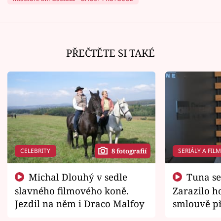
PŘEČTĚTE SI TAKÉ
CELEBRITY
SERIÁLY A FIL
8 fotografií
Michal Dlouhý v sedle
Tuna se chtěl vrátit domů.
slavného filmového koně.
Zarazilo ho
Jezdil na něm i Draco Malfoy
smlouvě př
zemřít