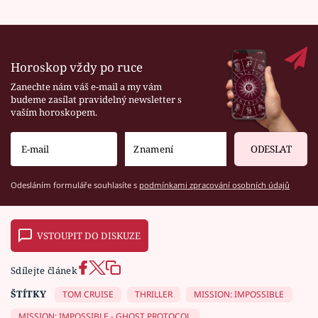
Horoskop vždy po ruce
Zanechte nám váš e-mail a my vám
budeme zasílat pravidelný newsletter s
vaším horoskopem.
ODESLAT
Odesláním formuláře souhlasíte s
podmínkami zpracování osobních údajů
VSTOUPIT DO DISKUZE
Sdílejte článek
ŠTÍTKY
TOM CRUISE
THRILLER
MISSION: IMPOSSIBLE
MISSION: IMPOSSIBLE - GHOST PROTOCOL