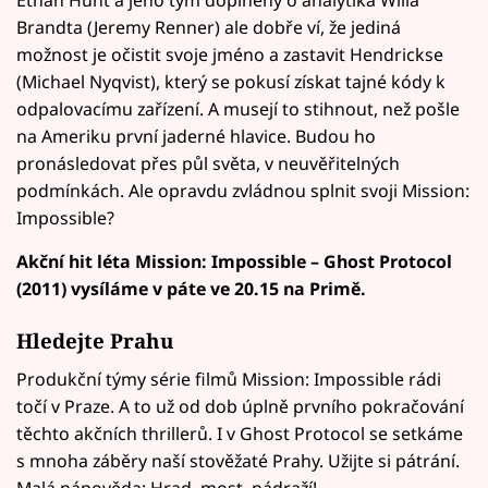
Brandta (Jeremy Renner) ale dobře ví, že jediná
možnost je očistit svoje jméno a zastavit Hendrickse
(Michael Nyqvist), který se pokusí získat tajné kódy k
odpalovacímu zařízení. A musejí to stihnout, než pošle
na Ameriku první jaderné hlavice. Budou ho
pronásledovat přes půl světa, v neuvěřitelných
podmínkách. Ale opravdu zvládnou splnit svoji Mission:
Impossible?
Akční hit léta Mission: Impossible – Ghost Protocol
(2011) vysíláme v páte ve 20.15 na Primě.
Hledejte Prahu
Produkční týmy série filmů Mission: Impossible rádi
točí v Praze. A to už od dob úplně prvního pokračování
těchto akčních thrillerů. I v Ghost Protocol se setkáme
s mnoha záběry naší stověžaté Prahy. Užijte si pátrání.