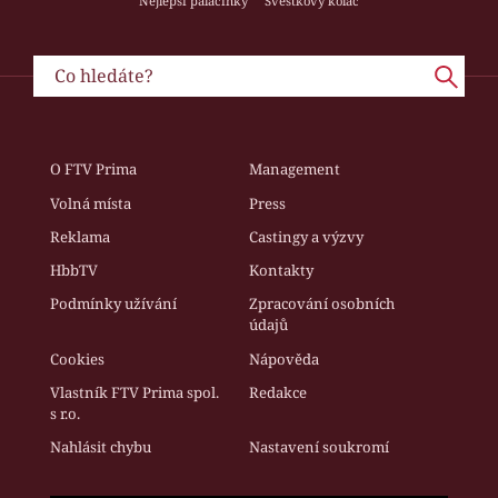
Nejlepší palačinky
Švestkový koláč
O FTV Prima
Management
Volná místa
Press
Reklama
Castingy a výzvy
HbbTV
Kontakty
Podmínky užívání
Zpracování osobních
údajů
Cookies
Nápověda
Vlastník FTV Prima spol.
Redakce
s r.o.
Nahlásit chybu
Nastavení soukromí