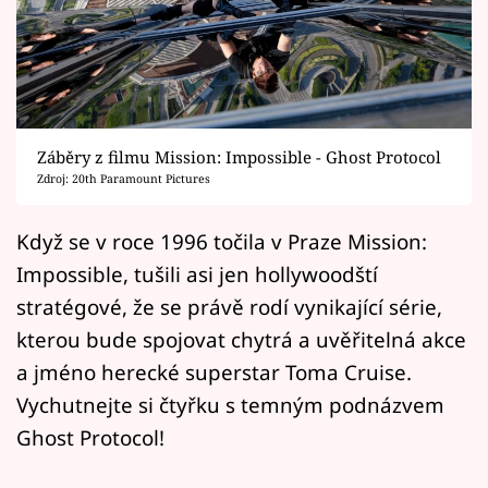
Horoskopy
Sledujte prima+
Filmový festival Karlovy Vary
Záběry z filmu Mission: Impossible - Ghost Protocol
Pořady
Zdroj: 20th Paramount Pictures
Mámy sobě
Když se v roce 1996 točila v Praze Mission:
Impossible, tušili asi jen hollywoodští
Přihlášení
stratégové, že se právě rodí vynikající série,
kterou bude spojovat chytrá a uvěřitelná akce
Sledujte nás
a jméno herecké superstar Toma Cruise.
Vychutnejte si čtyřku s temným podnázvem
Ghost Protocol!