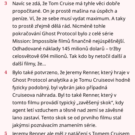
Navíc se zdá, že Tom Cruise má tyhle věci dobře
propočítané. On je prostě mašina na úspěch a
peníze. Ví, že ze sebe musí vydat maximum. A taky
to prostě zřejmě dělá rád. Nicméně tohle
pokračování Ghost Protocol bylo z celé série
Mission: Impossible filmů finančně nejúspěšnější.
Odhadované náklady 145 milionů dolarů – tržby
celosvětově 694 milionů. Tak kdo by netočil další a
další filmy, že…
Bylo také potvrzeno, že Jeremy Renner, který hraje v
Ghost Protocol analytika a je Tomu Cruiseovi hodně
fyzicky podobný, byl vybrán jako případná
Cruiseova náhrada. Byl to také Renner, který v
tomto filmu provádí typický „zavěšený skok“, kdy
agent letí vzduchem a těsně nad zemí se závěsné
lano zastaví. Tento skok se od prvního filmu stal
jakýmsi poznávacím znamením série.
Jeremy Renner ale měl z natáčení s Tomem Cruisem