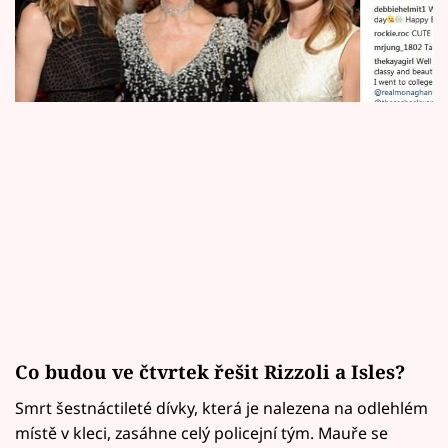
Horoskopy
Sledujte prima+
Filmový festival Karlovy Vary
Pořady
Mámy sobě
Přihlášení
Sledujte nás
Co budou ve čtvrtek řešit Rizzoli a Isles?
Smrt šestnáctileté dívky, která je nalezena na odlehlém
místě v kleci, zasáhne celý policejní tým. Mauře se