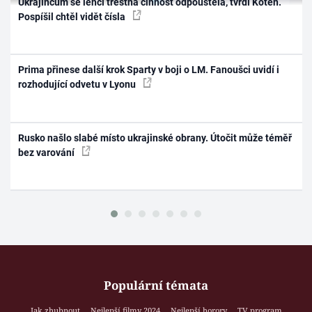
Ukrajincům se lehčí trestná činnost odpouštěla, tvrdí Koten.
Pospíšil chtěl vidět čísla
Prima přinese další krok Sparty v boji o LM. Fanoušci uvidí i
rozhodující odvetu v Lyonu
Rusko našlo slabé místo ukrajinské obrany. Útočit může téměř
bez varování
Populární témata
Jak zhubnout
Nejlepší filmy 2024
Nejlepší horory
TV program