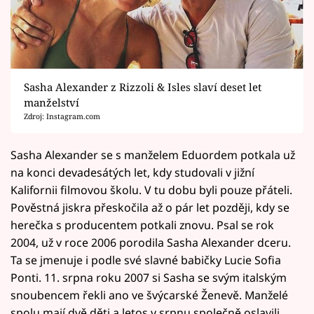
Sasha Alexander z Rizzoli & Isles slaví deset let
manželství
Zdroj: Instagram.com
Sasha Alexander se s manželem Eduordem potkala už
na konci devadesátých let, kdy studovali v jižní
Kalifornii filmovou školu. V tu dobu byli pouze přáteli.
Pověstná jiskra přeskočila až o pár let později, kdy se
herečka s producentem potkali znovu. Psal se rok
2004, už v roce 2006 porodila Sasha Alexander dceru.
Ta se jmenuje i podle své slavné babičky Lucie Sofia
Ponti. 11. srpna roku 2007 si Sasha se svým italským
snoubencem řekli ano ve švýcarské Ženevě. Manželé
spolu mají dvě děti a letos v srpnu společně oslavili