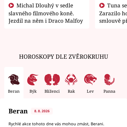
Michal Dlouhý v sedle
Tuna se chtěl vrátit domů.
slavného filmového koně.
Zarazilo ho
Jezdil na něm i Draco Malfoy
smlouvě př
zemřít
HOROSKOPY DLE ZVĚROKRUHU
Beran
Býk
Blíženci
Rak
Lev
Panna
V
Beran
8. 8. 2026
Rychlé akce tohoto dne vás mohou zmást, Berani.