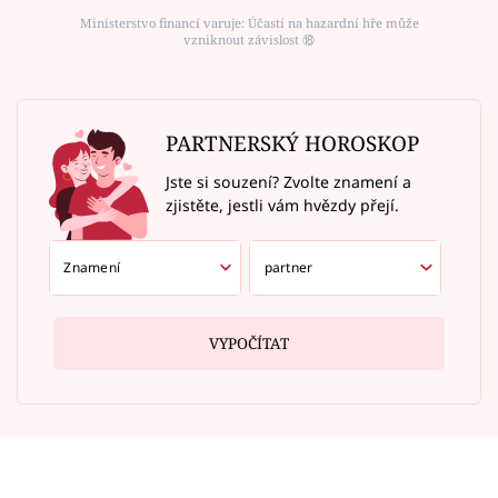
Ministerstvo financí varuje: Účastí na hazardní hře může
vzniknout závislost ⑱
PARTNERSKÝ HOROSKOP
Jste si souzení? Zvolte znamení a
zjistěte, jestli vám hvězdy přejí.
VYPOČÍTAT