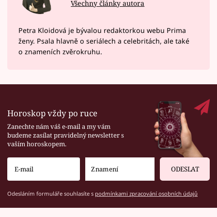
Všechny články autora
Petra Kloidová je bývalou redaktorkou webu Prima
ženy. Psala hlavně o seriálech a celebritách, ale také
o znameních zvěrokruhu.
Horoskop vždy po ruce
Zanechte nám váš e-mail a my vám
budeme zasílat pravidelný newsletter s
vaším horoskopem.
ODESLAT
Odesláním formuláře souhlasíte s
podmínkami zpracování osobních údajů