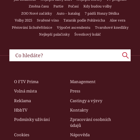
Změna času
Partie
Počasí
Kdy budou volby
ZOO Nové začátky
Auto – katalog
7 pádů Honzy Dědka
Volby 2025
Svařené víno
Tatarák podle Pohlreicha
Aloe vera
Pěstování lichořeřišnice
Výpočet ascendentu
Tvarohové knedlíky
Nejlepší palačinky
Švestkový koláč
O FTV Prima
Management
Volná místa
Press
Reklama
Castingy a výzvy
HbbTV
Kontakty
Podmínky užívání
Zpracování osobních
údajů
Cookies
Nápověda