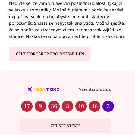
Nedivte se, že vám v hlavě víří poslední události týkající
se lásky a romantiky. Možná budete mít pocit, že se věci
dějí příliš rychle na to, abyste jim mohli skutečně
porozumět. Snažte se nebýt tak analytičtí. Možná zjistíte,
že se honíte za ztraceným cílem, zatímco vlak vyjíždí ze
stanice. Naskočte na palubu a nechte problém za sebou.
CELÝ HOROSKOP PRO DNEŠNÍ DEN
Vaše šťastná čísla
17
9
36
8
10
46
2
ZKUSTE ŠTĚSTÍ