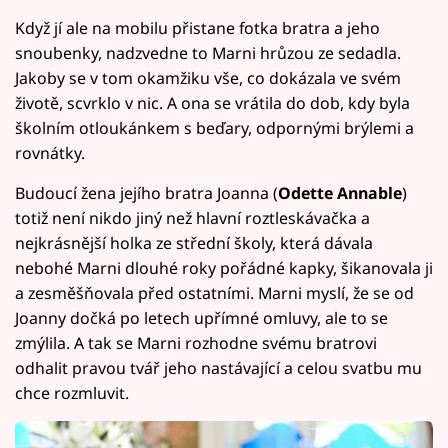
Když jí ale na mobilu přistane fotka bratra a jeho
snoubenky, nadzvedne to Marni hrůzou ze sedadla.
Jakoby se v tom okamžiku vše, co dokázala ve svém
životě, scvrklo v nic. A ona se vrátila do dob, kdy byla
školním otloukánkem s beďary, odpornými brýlemi a
rovnátky.
Budoucí žena jejího bratra Joanna (
Odette Annable
)
totiž není nikdo jiný než hlavní roztleskávačka a
nejkrásnější holka ze střední školy, která dávala
nebohé Marni dlouhé roky pořádné kapky, šikanovala ji
a zesměšňovala před ostatními. Marni myslí, že se od
Joanny dočká po letech upřímné omluvy, ale to se
zmýlila. A tak se Marni rozhodne svému bratrovi
odhalit pravou tvář jeho nastávající a celou svatbu mu
chce rozmluvit.