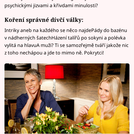
psychickými jizvami a křivdami minulosti?
Koření správné dívčí války:
Intriky aneb na každého se něco najdePády do bazénu
v nádherných šatechHázení talířů po sokyni a polévka
vylitá na hlavuA muži? Ti se samozřejmě tváří jakože nic
z toho nechápou a jde to mimo ně. Pokrytci!