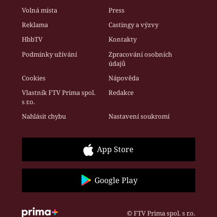
Volná místa
Press
Reklama
Castingy a výzvy
HbbTV
Kontakty
Podmínky užívání
Zpracování osobních
údajů
Cookies
Nápověda
Vlastník FTV Prima spol.
Redakce
s r.o.
Nahlásit chybu
Nastavení soukromí
App Store
Google Play
© FTV Prima spol. s r.o.