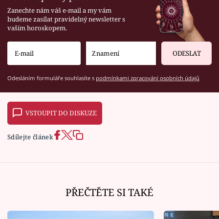
Zanechte nám váš e-mail a my vám
budeme zasílat pravidelný newsletter s
vaším horoskopem.
ODESLAT
Odesláním formuláře souhlasíte s
podmínkami zpracování osobních údajů
VSTOUPIT DO DISKUZE
Sdílejte článek
PŘEČTĚTE SI TAKÉ