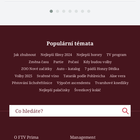
Populární témata
Jak zhubnout
Nejlepší filmy 2024
Nejlepší horory
TV program
Změna času
Partie
Počasí
Kdy budou volby
ZOO Nové začátky
Auto – katalog
7 pádů Honzy Dědka
Volby 2025
Svařené víno
Tatarák podle Pohlreicha
Aloe vera
Pěstování lichořeřišnice
Výpočet ascendentu
Tvarohové knedlíky
Nejlepší palačinky
Švestkový koláč
O FTV Prima
Management