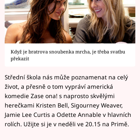
Horoskopy
Sledujte prima+
Filmový festival Karlovy Vary
Pořady
Když je bratrova snoubenka mrcha, je třeba svatbu
překazit
Mámy sobě
Střední škola nás může poznamenat na celý
Přihlášení
život, a přesně o tom vypráví americká
komedie Zase ona! s naprosto skvělými
herečkami Kristen Bell, Sigourney Weaver,
Sledujte nás
Jamie Lee Curtis a Odette Annable v hlavních
rolích. Užijte si je v neděli ve 20.15 na Primě.