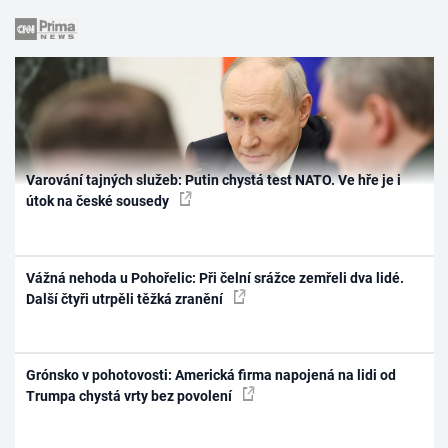
Varování tajných služeb: Putin chystá test NATO. Ve hře je i
útok na české sousedy
Vážná nehoda u Pohořelic: Při čelní srážce zemřeli dva lidé.
Další čtyři utrpěli těžká zranění
Grónsko v pohotovosti: Americká firma napojená na lidi od
Trumpa chystá vrty bez povolení