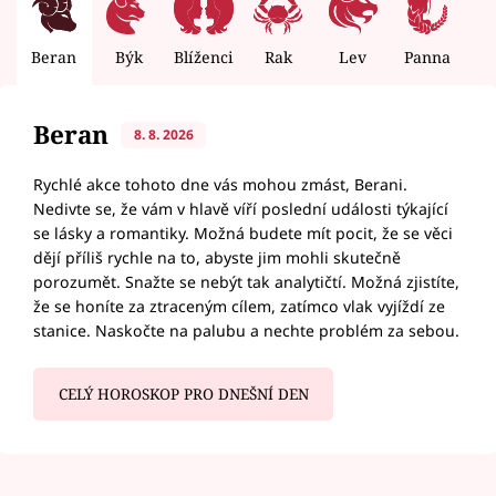
Beran
Býk
Blíženci
Rak
Lev
Panna
V
Beran
8. 8. 2026
Rychlé akce tohoto dne vás mohou zmást, Berani.
Nedivte se, že vám v hlavě víří poslední události týkající
se lásky a romantiky. Možná budete mít pocit, že se věci
dějí příliš rychle na to, abyste jim mohli skutečně
porozumět. Snažte se nebýt tak analytičtí. Možná zjistíte,
že se honíte za ztraceným cílem, zatímco vlak vyjíždí ze
stanice. Naskočte na palubu a nechte problém za sebou.
CELÝ HOROSKOP PRO DNEŠNÍ DEN