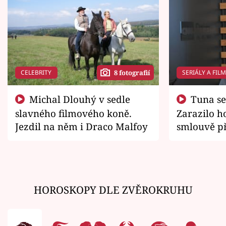
CELEBRITY
SERIÁLY A FIL
8 fotografií
Michal Dlouhý v sedle
Tuna se chtěl vrátit domů.
slavného filmového koně.
Zarazilo ho
Jezdil na něm i Draco Malfoy
smlouvě př
zemřít
HOROSKOPY DLE ZVĚROKRUHU