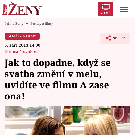
ŽIVĚ
Prima Ženy
■
Seriály a filmy
Trendy:
Polabí
Inspekce
Prostřeno!
AYTO?
SERIÁLY A FILMY
SDÍLET
Módní alarm
Zrádci
Proměny
5. září 2013 14:00
Denisa Nováková
Jak to dopadne, když se
svatba změní v melu,
Témata
uvidíte ve filmu A zase
Celebrity
ona!
Vztahy
Seriály