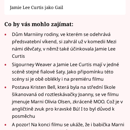
Jamie Lee Curtis jako Gail
Co by vás mohlo zajímat:
Dům Marniiny rodiny, ve kterém se odehrává
předsvatební víkend, si zahrál už v komedii Mezi
námi děvčaty, v němž také účinkovala Jamie Lee
Curtis
Sigourney Weaver a Jamie Lee Curtis mají v jedné
scéně stejné fialové šaty. Jako připomínku této
scény si je obě oblékly i na premiéru filmu
Postava Kristen Bell, která byla na střední škole
šikanovaná od roztleskávačky Joanny, se ve filmu
jmenuje Marni Olivia Olsen, zkráceně MOO. Což je v
angličtině zvuk pro kravské Bú! I to byl důvod k
posměchu
A pozor! Na konci filmu se ukáže, že i babička Marni