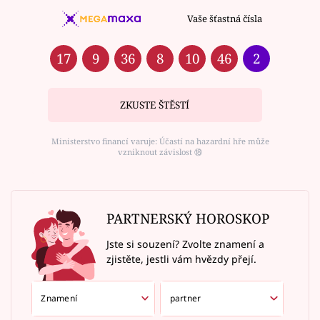
Vaše šťastná čísla
17
9
36
8
10
46
2
ZKUSTE ŠTĚSTÍ
Ministerstvo financí varuje: Účastí na hazardní hře může
vzniknout závislost ⑱
PARTNERSKÝ HOROSKOP
Jste si souzení? Zvolte znamení a
zjistěte, jestli vám hvězdy přejí.