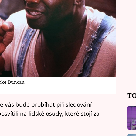
arke Duncan
TO
 ve vás bude probíhat při sledování
vítili na lidské osudy, které stojí za