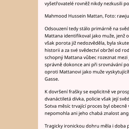
vyšetřovatelé rovněž nikdy nezkusili por
Mahmood Hussein Mattan, Foto: rawju
Odsouzení tedy stálo primárně na svěd
Mattana identifikoval jako muže, jenž 
však porota již nedozvěděla, byla skut
historii a za své svědectví obržel od 
schopný Mattana vůbec rozeznat mezi ji
správně dokonce ani při srovnávání po 
oproti Mattanovi jako muže vyskytujícíh
Gasse.
K dovršení frašky se explicitně ve pro
dvanáctiletá dívka, policie však její sv
Sotva měsíc trvající proces byl obecně
nepomohla ani jeho chabá znalost angli
Tragicky ironickou dohru měla i doba 