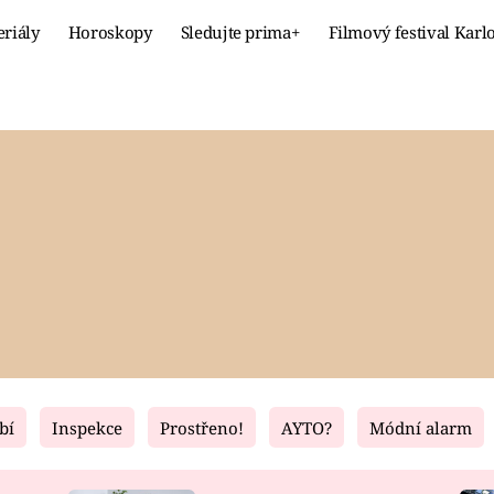
eriály
Horoskopy
Sledujte prima+
Filmový festival Karl
Celebrity
Recept
MÓDA A KRÁSA
HLAVNÍ JÍ
VZTAHY A SEX
SLADKÉ
PRIMA MAMINKA
ZDRAVÉ
bí
Inspekce
Prostřeno!
AYTO?
Módní alarm
Fresh
Living
RECEPTY
BYDLENÍ