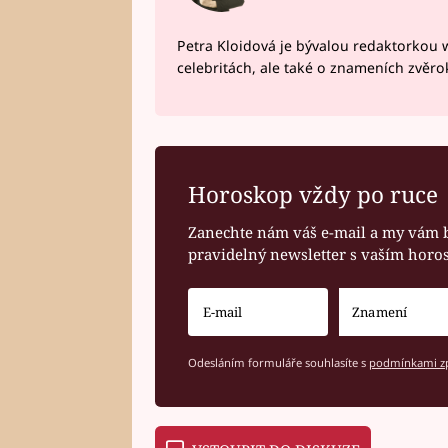
Petra Kloidová je bývalou redaktorkou 
celebritách, ale také o znameních zvěr
Horoskop vždy po ruce
Zanechte nám váš e-mail a my vám 
pravidelný newsletter s vaším hor
Odesláním formuláře souhlasíte s
podmínkami zp