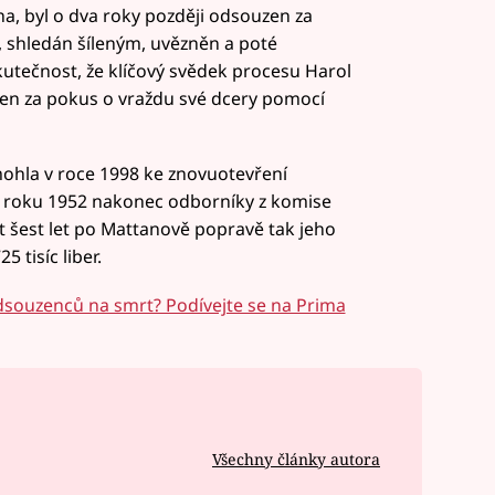
ana, byl o dva roky později odsouzen za
e, shledán šíleným, uvězněn a poté
kutečnost, že klíčový svědek procesu Harol
en za pokus o vraždu své dcery pomocí
ohla v roce 1998 ke znovuotevření
z roku 1952 nakonec odborníky z komise
t šest let po Mattanově popravě tak jeho
 tisíc liber.
odsouzenců na smrt? Podívejte se na Prima
Všechny články autora