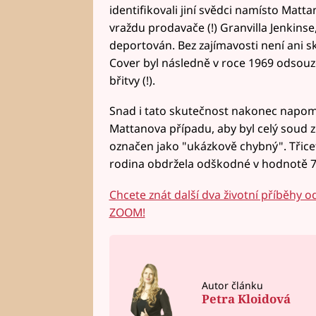
identifikovali jiní svědci namísto Matt
vraždu prodavače (!) Granvilla Jenkins
deportován. Bez zajímavosti není ani s
Cover byl následně v roce 1969 odsouz
břitvy (!).
Snad i tato skutečnost nakonec napom
Mattanova případu, aby byl celý soud 
označen jako "ukázkově chybný". Třice
rodina obdržela odškodné v hodnotě 725
Chcete znát další dva životní příběhy 
ZOOM!
Autor článku
Petra Kloidová