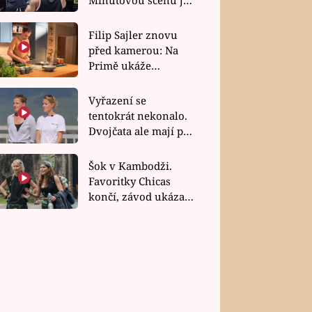
bez dubla
Filip Sajler znovu
před kamerou: Na
Primě ukáže
poctivou kuchyni i
rychlé recepty
Vyřazení se
tentokrát nekonalo.
Dvojčata ale mají po
uzavření třetí etapy
závodu nůž na krku
Šok v Kambodži.
Favoritky Chicas
končí, závod ukázal
svou nejtvrdší tvář