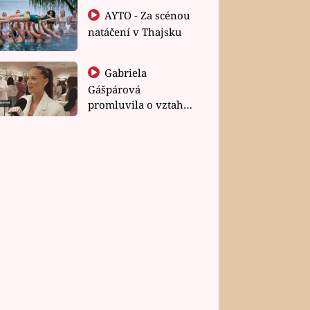
AYTO - Za scénou
natáčení v Thajsku
Gabriela
Gášpárová
promluvila o vztahu
a zakládání rodiny