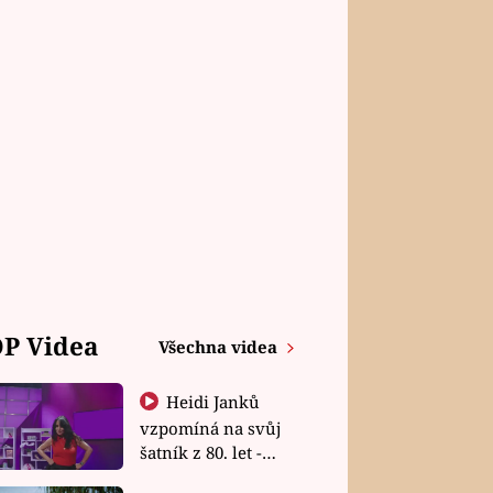
P Videa
Všechna videa
Heidi Janků
vzpomíná na svůj
šatník z 80. let -
Shopaholičky