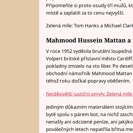
Připomeňte si proto osudy tří mužů, kt
místě a zaplatili za to cenu nejvyšší.
Zelená míle: Tom Hanks a Michael Cla
Mahmood Hussein Mattan a 
V roce 1952 vyděsila brutální loupežná 
Volpert britské přístavní město Cardiff.
pokladny zmizelo na sto liber. Po dese
obchodní námořník Mahmood Mattan a 
téhož roku dočkal popravy oběšením.
Nejděsivější justiční omyly: Zelená míle
Jediným důkazním materiálem stojícím p
bytě spolu s párem bot, na nichž zasch
nenašly ani odcizené peníze, ani jakýko
poválečných letech nepatřila břitva mez