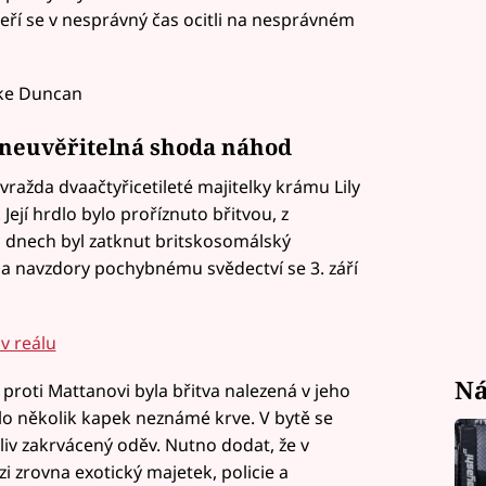
eří se v nesprávný čas ocitli na nesprávném
rke Duncan
neuvěřitelná shoda náhod
vražda dvaačtyřicetileté majitelky krámu Lily
 Její hrdlo bylo proříznuto břitvou, z
ti dnech byl zatknut britskosomálský
navzdory pochybnému svědectví se 3. září
 v reálu
Ná
roti Mattanovi byla břitva nalezená v jeho
lo několik kapek neznámé krve. V bytě se
liv zakrvácený oděv. Nutno dodat, že v
i zrovna exotický majetek, policie a