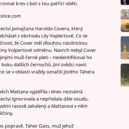
ovnat krev z bot s tou patřící oběti.
stice.com
ectví Jamajčana Harolda Covera, který
odcházel z obchodu Lily Voplertové. Co se
ečnost, že Cover měl dlouhou násilnickou
rodiny Volpertové odměnu. Navrch nebyl Cover
nými muži černé pleti – neidentifikoval ho
boku dalších černochů. Jiní svědci navíc
o se v oblasti vraždy označili jistého Tahera
spěch Mattana vyjádřila i dnes neznámá
ědectví ignorovala a nepředala dále soudu.
 velmi rasově zakalený a Mattanovi v něm
čtiny.
po popravě. Taher Gass, muž jehož