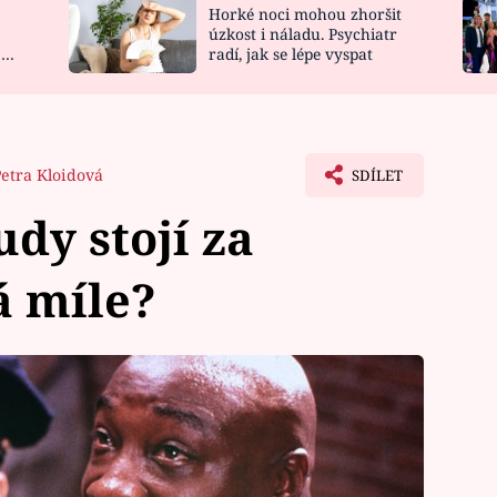
Horké noci mohou zhoršit
NOVINKY
ZAHRADA
úzkost i náladu. Psychiatr
 a
radí, jak se lépe vyspat
VIDEORECEPTY
DESIGN
Petra Kloidová
SDÍLET
udy stojí za
á míle?