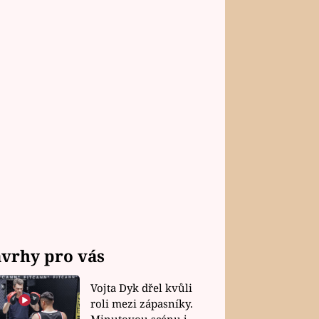
vrhy pro vás
Vojta Dyk dřel kvůli
roli mezi zápasníky.
Minutovou scénu jel