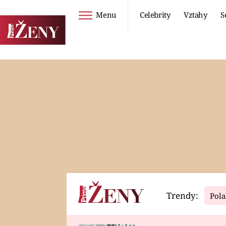
Menu
Celebrity
Vztahy
S
Seriály
Životní styl
ZOO
DIETY A HUBNUTÍ
PROSTŘENO!
CESTOVÁNÍ A
DOVOLENÁ
DUCH
ZDRAVÍ
Trendy:
Pola
Horoskopy
Video
ASTROČLÁNKY
SERIÁLY