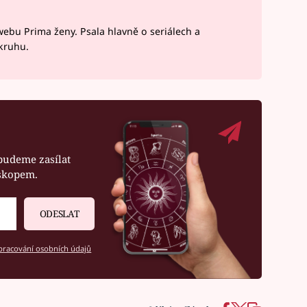
webu Prima ženy. Psala hlavně o seriálech a
okruhu.
budeme zasílat
oskopem.
ODESLAT
racování osobních údajů