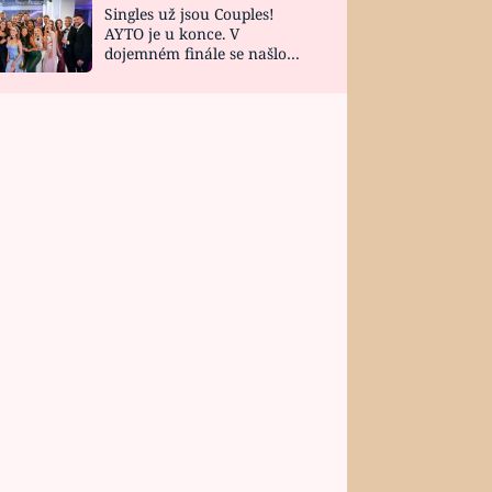
Singles už jsou Couples!
AYTO je u konce. V
dojemném finále se našlo
všech 10 Perfect Matchů