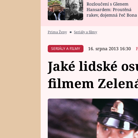
Rozloučení s Glenem
SNÁŘ
CELEBRITY
Hansardem: Proutěná
rakev, dojemná řeč Bona
HOROSKOP NA
VAŘENÍ
zpěv Irglové s Vedderem
ROK 2023
Prima Ženy
■
Seriály a filmy
16. srpna 2013 16:30
SERIÁLY A FILMY
Jaké lidské os
filmem Zelen