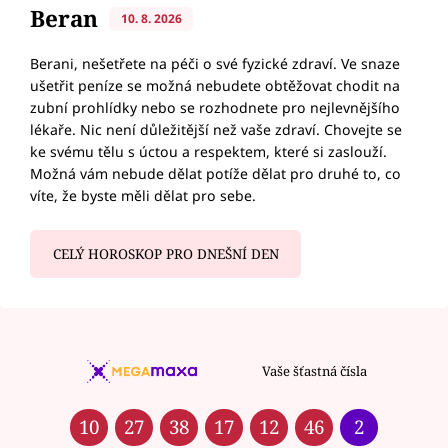
Beran
10. 8. 2026
Berani, nešetřete na péči o své fyzické zdraví. Ve snaze
ušetřit peníze se možná nebudete obtěžovat chodit na
zubní prohlídky nebo se rozhodnete pro nejlevnějšího
lékaře. Nic není důležitější než vaše zdraví. Chovejte se
ke svému tělu s úctou a respektem, které si zaslouží.
Možná vám nebude dělat potíže dělat pro druhé to, co
víte, že byste měli dělat pro sebe.
CELÝ HOROSKOP PRO DNEŠNÍ DEN
Vaše šťastná čísla
10
27
38
17
12
46
2