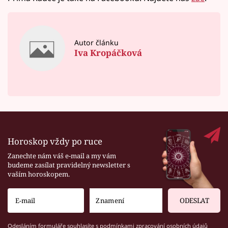
Autor článku
Iva Kropáčková
Horoskop vždy po ruce
Zanechte nám váš e-mail a my vám
budeme zasílat pravidelný newsletter s
vaším horoskopem.
ODESLAT
Odesláním formuláře souhlasíte s
podmínkami zpracování osobních údajů