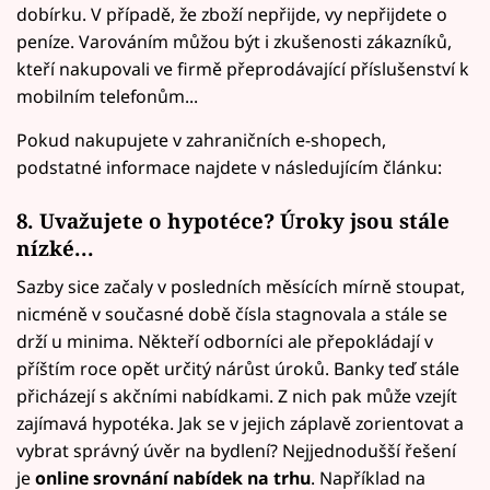
dobírku. V případě, že zboží nepřijde, vy nepřijdete o
peníze. Varováním můžou být i zkušenosti zákazníků,
kteří nakupovali ve firmě přeprodávající příslušenství k
mobilním telefonům...
Pokud nakupujete v zahraničních e-shopech,
podstatné informace najdete v následujícím článku:
8. Uvažujete o hypotéce? Úroky jsou stále
nízké...
Sazby sice začaly v posledních měsících mírně stoupat,
nicméně v současné době čísla stagnovala a stále se
drží u minima. Někteří odborníci ale přepokládají v
příštím roce opět určitý nárůst úroků. Banky teď stále
přicházejí s akčními nabídkami. Z nich pak může vzejít
zajímavá hypotéka. Jak se v jejich záplavě zorientovat a
vybrat správný úvěr na bydlení? Nejjednodušší řešení
je
online srovnání nabídek na trhu
. Například na