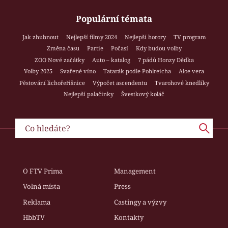
Populární témata
Jak zhubnout
Nejlepší filmy 2024
Nejlepší horory
TV program
Změna času
Partie
Počasí
Kdy budou volby
ZOO Nové začátky
Auto – katalog
7 pádů Honzy Dědka
Volby 2025
Svařené víno
Tatarák podle Pohlreicha
Aloe vera
Pěstování lichořeřišnice
Výpočet ascendentu
Tvarohové knedlíky
Nejlepší palačinky
Švestkový koláč
O FTV Prima
Management
Volná místa
Press
Reklama
Castingy a výzvy
HbbTV
Kontakty