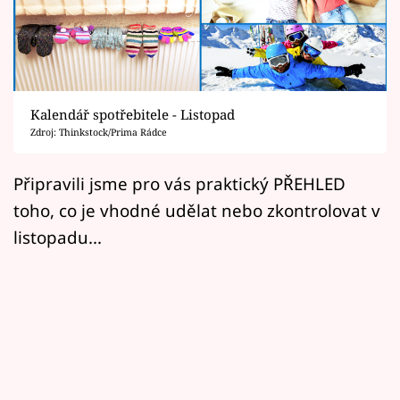
Horoskopy
Sledujte prima+
Filmový festival Karlovy Vary
Kalendář spotřebitele - Listopad
Pořady
Zdroj: Thinkstock/Prima Rádce
Mámy sobě
Připravili jsme pro vás praktický PŘEHLED
toho, co je vhodné udělat nebo zkontrolovat v
Přihlášení
listopadu...
Sledujte nás