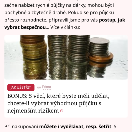
začne nabízet rychlé půjčky na dárky, mohou být i
pochybné a zbytečně drahé. Pokud se pro půjčku
přesto rozhodnete, připravili jsme pro vás
postup,
jak
vybrat bezpečnou
... Více v článku:
JAK UŠETŘIT
BONUS: 5 věcí, které byste měli udělat,
chcete-li vybrat výhodnou půjčku s
nejmenším rizikem
Při nakupování
můžete i vydělávat, resp. šetřit
. S