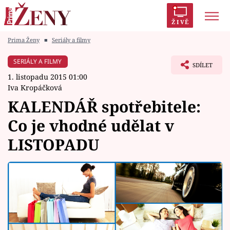
ŽIVĚ
Prima Ženy
■
Seriály a filmy
Trendy:
Polabí
Inspekce
Prostřeno!
AYTO?
SERIÁLY A FILMY
SDÍLET
Módní alarm
Zrádci
Proměny
1. listopadu 2015 01:00
Iva Kropáčková
KALENDÁŘ spotřebitele:
Co je vhodné udělat v
Témata
LISTOPADU
Celebrity
Vztahy
Seriály