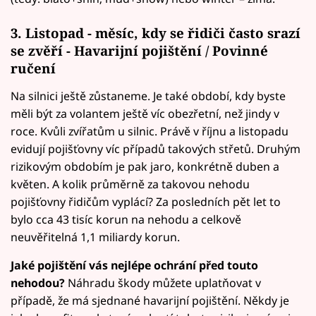
3. Listopad - měsíc, kdy se řidiči často srazí
se zvěří - Havarijní pojištění / Povinné
ručení
Na silnici ještě zůstaneme. Je také období, kdy byste
měli být za volantem ještě víc obezřetní, než jindy v
roce. Kvůli zvířatům u silnic. Právě v říjnu a listopadu
evidují pojišťovny víc případů takových střetů. Druhým
rizikovým obdobím je pak jaro, konkrétně duben a
květen. A kolik průměrně za takovou nehodu
pojišťovny řidičům vyplácí? Za posledních pět let to
bylo cca 43 tisíc korun na nehodu a celkově
neuvěřitelná 1,1 miliardy korun.
Jaké pojištění vás nejlépe ochrání před touto
nehodou?
Náhradu škody můžete uplatňovat v
případě, že má sjednané havarijní pojištění. Někdy je