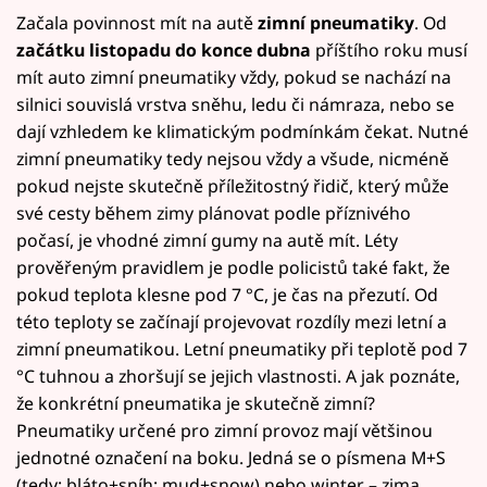
Začala povinnost mít na autě
zimní pneumatiky
. Od
začátku listopadu do konce dubna
příštího roku musí
mít auto zimní pneumatiky vždy, pokud se nachází na
silnici souvislá vrstva sněhu, ledu či námraza, nebo se
dají vzhledem ke klimatickým podmínkám čekat. Nutné
zimní pneumatiky tedy nejsou vždy a všude, nicméně
pokud nejste skutečně příležitostný řidič, který může
své cesty během zimy plánovat podle příznivého
počasí, je vhodné zimní gumy na autě mít. Léty
prověřeným pravidlem je podle policistů také fakt, že
pokud teplota klesne pod 7 °C, je čas na přezutí. Od
této teploty se začínají projevovat rozdíly mezi letní a
zimní pneumatikou. Letní pneumatiky při teplotě pod 7
°C tuhnou a zhoršují se jejich vlastnosti. A jak poznáte,
že konkrétní pneumatika je skutečně zimní?
Pneumatiky určené pro zimní provoz mají většinou
jednotné označení na boku. Jedná se o písmena M+S
(tedy: bláto+sníh; mud+snow) nebo winter – zima.