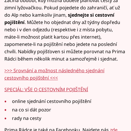
Začíná období, kdy možná budete plánovat cesty za
zimní lyžovačkou. Pokud pojedete do zahraničí, ať už
do Alp nebo kamkoliv jinam,
sjednejte si cestovní
pojištění
. Můžete ho objednat dny až týdny dopředu
nebo i v den odjezdu (respektive i z místa pobytu,
máte-li možnost platit kartou přes internet),
zapomenete-li na pojištění nebo jedete na poslední
chvíli. Nabídky pojišťoven si můžete porovnat na Prima
Rádci během několik minut a samozřejmě i sjednat.
>>> Srovnání a možnost následného sjednání
cestovního pojištění <<<
SPECIÁL: VŠE O CESTOVNÍM POJIŠTĚNÍ
online sjednání cestovního pojištění
na co si dát pozor
rady na cesty
Prima Rádce je také na Facebooku. Najdete nás
zde
.