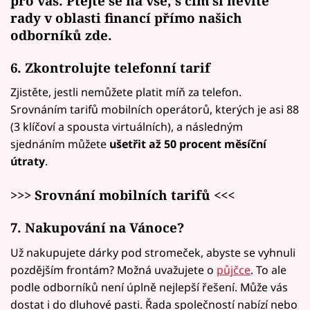
pro vás. Ptejte se na vše, s čím si nevíte
rady v oblasti financí přímo našich
odborníků
zde
.
6. Zkontrolujte telefonní tarif
Zjistěte, jestli nemůžete platit míň za telefon.
Srovnáním tarifů mobilních operátorů, kterých je asi 88
(3 klíčoví a spousta virtuálních), a následným
sjednáním můžete
ušetřit až 50 procent měsíční
útraty
.
>>> Srovnání mobilních tarifů <<<
7. Nakupování na Vánoce?
Už nakupujete dárky pod stromeček, abyste se vyhnuli
pozdějším frontám? Možná uvažujete o
půjčce
. To ale
podle odborníků není úplně nejlepší řešení. Může vás
dostat i do dluhové pasti. Řada společností nabízí nebo