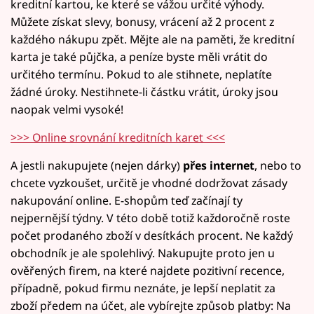
kreditní kartou, ke které se vážou určité výhody.
Můžete získat slevy, bonusy, vrácení až 2 procent z
každého nákupu zpět. Mějte ale na paměti, že kreditní
karta je také půjčka, a peníze byste měli vrátit do
určitého termínu. Pokud to ale stihnete, neplatíte
žádné úroky. Nestihnete-li částku vrátit, úroky jsou
naopak velmi vysoké!
>>> Online srovnání kreditních karet <<<
A jestli nakupujete (nejen dárky)
přes internet
, nebo to
chcete vyzkoušet, určitě je vhodné dodržovat zásady
nakupování online. E-shopům teď začínají ty
nejpernější týdny. V této době totiž každoročně roste
počet prodaného zboží v desítkách procent. Ne každý
obchodník je ale spolehlivý. Nakupujte proto jen u
ověřených firem, na které najdete pozitivní recence,
případně, pokud firmu neznáte, je lepší neplatit za
zboží předem na účet, ale vybírejte způsob platby: Na