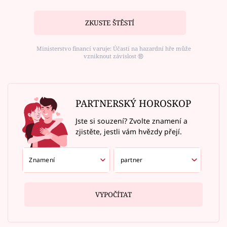
ZKUSTE ŠTĚSTÍ
Ministerstvo financí varuje: Účastí na hazardní hře může
vzniknout závislost ⑱
PARTNERSKÝ HOROSKOP
Jste si souzení? Zvolte znamení a
zjistěte, jestli vám hvězdy přejí.
VYPOČÍTAT