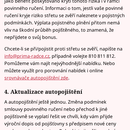
jako benefit poskytováno krytí tohoto rizika i v rámci
povinného ručení. Informaci o tom, jestli vaše povinné
ručení kryje riziko střetu se zvěří naleznete v pojistných
podmínkách. Výplata pojistného plnění přitom nemá
vliv na škodní průběh pojištěného, to znamená, že
nepřijdete o svůj bonus.
Chcete-li se při/pojistit proti střetu se zvěří, napište na
info@prima-radce.cz
, případně volejte 810 811 812.
Pomůžeme vám najít nejvýhodnější nabídku. Nebo
můžete využít pro porovnání nabídek i online
srovnávače autopojištění zde
.
4. Aktualizace autopojištění
A autopojištění ještě jednou. Změna podmínek
smlouvy povinného ručení nebo přechod k jiné
pojišťovně se vyplatí řešit ve chvíli, kdy vám přijde
výroční dopis od pojišťovny s předpisem nové ceny