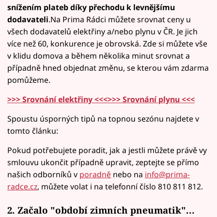
snížením plateb díky přechodu k levnějšímu
dodavateli
.Na Prima Rádci můžete srovnat ceny u
všech dodavatelů elektřiny a/nebo plynu v ČR. Je jich
více než 60, konkurence je obrovská. Zde si můžete vše
v klidu domova a během několika minut srovnat a
případně hned objednat změnu, se kterou vám zdarma
pomůžeme.
>>> Srovnání elektřiny <<<
>>> Srovnání plynu <<<
Spoustu úsporných tipů na topnou sezónu najdete v
tomto článku:
Pokud potřebujete poradit, jak a jestli můžete právě vy
smlouvu ukončit případně upravit, zeptejte se přímo
našich odborníků v
poradně
nebo na
info@prima-
radce.cz
, můžete volat i na telefonní číslo 810 811 812.
2. Začalo "období zimních pneumatik"...