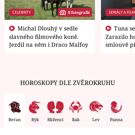
CELEBRITY
SERIÁLY A FIL
8 fotografií
Michal Dlouhý v sedle
Tuna se chtěl vrátit domů.
slavného filmového koně.
Zarazilo ho
Jezdil na něm i Draco Malfoy
smlouvě př
zemřít
HOROSKOPY DLE ZVĚROKRUHU
Beran
Býk
Blíženci
Rak
Lev
Panna
V