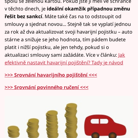
spolu se zelenou kartou. Pokud jste ji měli ve schránce
v těchto dnech, je
ideální okamžik případnou změnu
řešit bez sankcí
. Máte také čas na to odstoupit od
smlouvy a sjednat novou... Stejně tak se vyplatí jednou
za rok až dva aktualizovat svoji havarijní pojistku – auto
stárne a snižuje se jeho hodnota, tím pádem budete
platit i nižší pojistku, ale jen tehdy, pokud si o
aktualizaci smlouvy sami zažádáte. Více v článku:
Jak
efektivně nastavit havarijní pojištění? Tady je návod
>>> Srovnání havarijního pojištění <<<
>>> Srovnání povinného ručení <<<