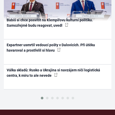
Babiš si chce posvítit na Klempířovu kulturní politiku.
Samozřejmě budu reagovat, uvedl
Expartner usmrtil vedoucí pošty v Dalovicích. Při útěku
havaroval a prostřelil si hlavu
Válka skladů: Rusko a Ukrajina si navzájem ničí logistická
centra, k míru to ale nevede