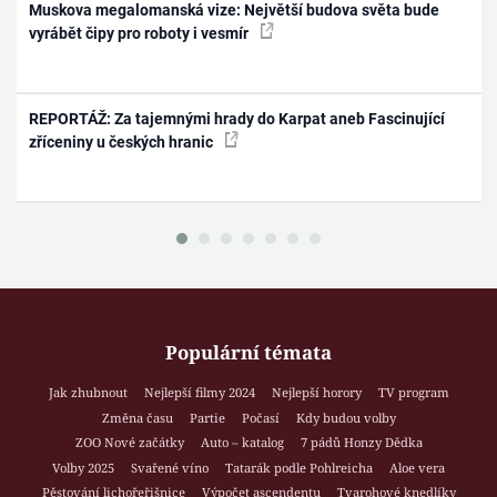
Muskova megalomanská vize: Největší budova světa bude
vyrábět čipy pro roboty i vesmír
REPORTÁŽ: Za tajemnými hrady do Karpat aneb Fascinující
zříceniny u českých hranic
Populární témata
Jak zhubnout
Nejlepší filmy 2024
Nejlepší horory
TV program
Změna času
Partie
Počasí
Kdy budou volby
ZOO Nové začátky
Auto – katalog
7 pádů Honzy Dědka
Volby 2025
Svařené víno
Tatarák podle Pohlreicha
Aloe vera
Pěstování lichořeřišnice
Výpočet ascendentu
Tvarohové knedlíky