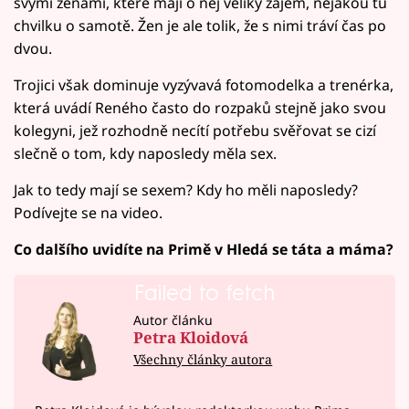
svými ženami, které mají o něj veliký zájem, nějakou tu
chvilku o samotě. Žen je ale tolik, že s nimi tráví čas po
dvou.
Trojici však dominuje vyzývavá fotomodelka a trenérka,
která uvádí Reného často do rozpaků stejně jako svou
kolegyni, jež rozhodně necítí potřebu svěřovat se cizí
slečně o tom, kdy naposledy měla sex.
Jak to tedy mají se sexem? Kdy ho měli naposledy?
Podívejte se na video.
Co dalšího uvidíte na Primě v Hledá se táta a máma?
Failed to fetch
Autor článku
Petra Kloidová
Všechny články autora