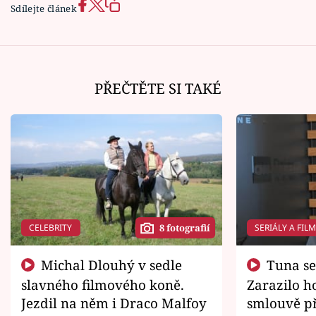
Sdílejte článek
PŘEČTĚTE SI TAKÉ
CELEBRITY
SERIÁLY A FIL
8 fotografií
Michal Dlouhý v sedle
Tuna se chtěl vrátit domů.
slavného filmového koně.
Zarazilo ho
Jezdil na něm i Draco Malfoy
smlouvě př