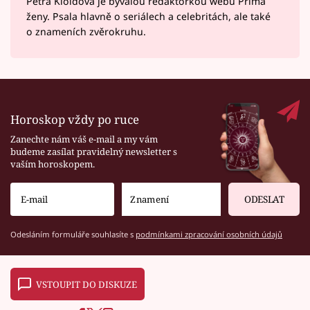
Petra Kloidová je bývalou redaktorkou webu Prima
ženy. Psala hlavně o seriálech a celebritách, ale také
o znameních zvěrokruhu.
Horoskop vždy po ruce
Zanechte nám váš e-mail a my vám
budeme zasílat pravidelný newsletter s
vaším horoskopem.
ODESLAT
Odesláním formuláře souhlasíte s
podmínkami zpracování osobních údajů
VSTOUPIT DO DISKUZE