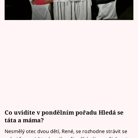
Horoskopy
Sledujte prima+
Filmový festival Karlovy Vary
Pořady
Mámy sobě
Přihlášení
Sledujte nás
Co uvidíte v pondělním pořadu Hledá se
táta a máma?
Nesmělý otec dvou dětí, René, se rozhodne strávit se