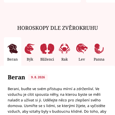
zemřít
HOROSKOPY DLE ZVĚROKRUHU
Beran
Býk
Blíženci
Rak
Lev
Panna
V
Beran
9. 8. 2026
Berani, buďte ve svém přístupu mírní a zdrženliví. Ve
vzduchu je cítit spousta něhy, na kterou byste se měli
naladit a užívat si ji. Udělejte něco pro zlepšení svého
domova. Usmiřte se s lidmi, se kterými žijete, a vyčistěte
vzduch, aby vztahy byly v budoucnu klidné. Do toho, aby