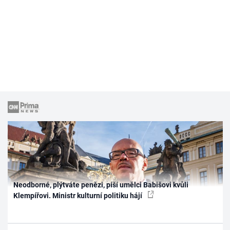
Neodborné, plýtváte penězi, píší umělci Babišovi kvůli
Klempířovi. Ministr kulturní politiku hájí